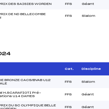
PRIX DES SAISIES WORDEN
FFS
Géant
PRIX DE ND BELLECOMBE
FFS
Slalom
N
2024
Cat.
Discipline
DE BRONZE CACS/BVAB U12
FFS
Slalom
NALE
l H.SCARAFIOTI Pré-
FFS
Géant
cations U14 DAMES
PRIX DU SC OLYMPIQUE BELLE
FFS
Géant
 WORDEN