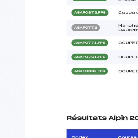
Coupe 
ASAF0872.FFS
Manche-
ASAF0772
CACS/B
COUPE 
ASAF0771.FFS
COUPE 
ASAF0701.FFS
COUPE 
ASAF0631.FFS
Résultats Alpin 
Codex
Course