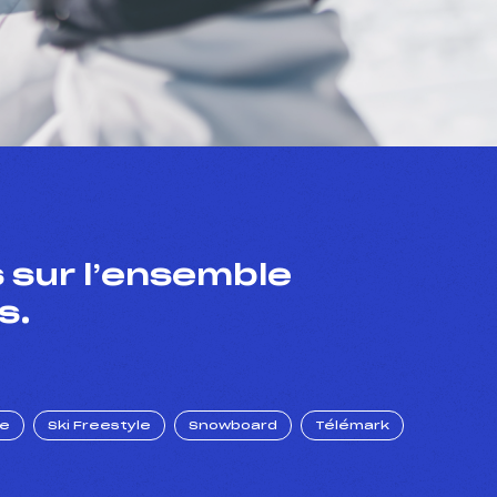
 sur l’ensemble
s.
ue
Ski Freestyle
Snowboard
Télémark