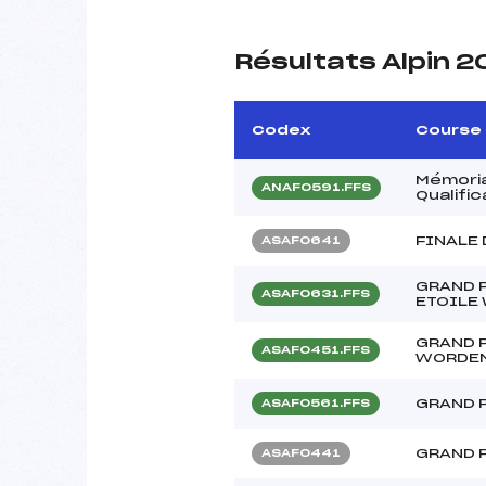
Résultats Alpin 
Codex
Course
Mémoria
ANAF0591.FFS
Qualifi
FINALE
ASAF0641
GRAND P
ASAF0631.FFS
ETOILE
GRAND 
ASAF0451.FFS
WORDE
GRAND 
ASAF0561.FFS
GRAND 
ASAF0441