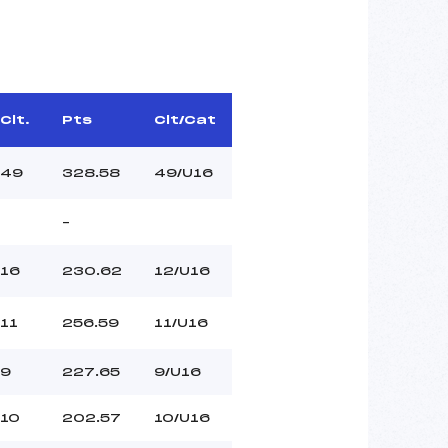
Clt.
Pts
Clt/Cat
49
328.58
49/U16
–
16
230.62
12/U16
11
256.59
11/U16
9
227.65
9/U16
10
202.57
10/U16