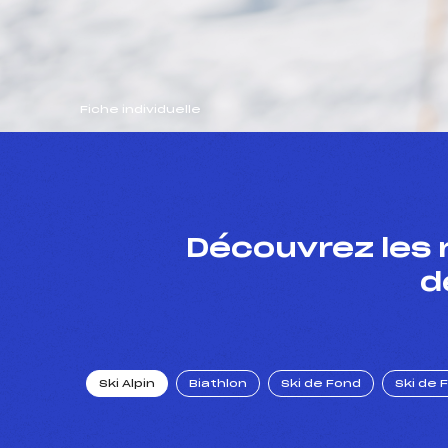
Fiche individuelle
Découvrez les 
d
Ski Alpin
Biathlon
Ski de Fond
Ski de 