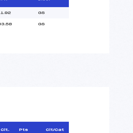
11.92
GS
33.58
GS
Clt.
Pts
Clt/Cat