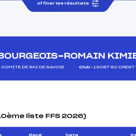
Affiner les résultats
BOURGEOIS-ROMAIN KIMI
:
COMITE DE SKI DE SAVOIE
Club :
13087 SC CREST 
(10ème liste FFS 2026)
s
Rang
Date
Pe