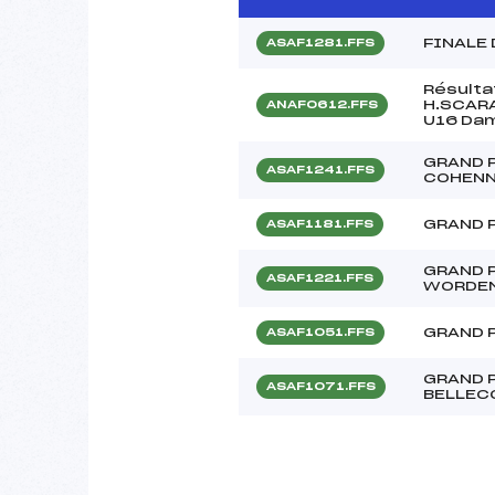
FINALE
ASAF1281.FFS
Résulta
H.SCARA
ANAF0612.FFS
U16 Da
GRAND 
ASAF1241.FFS
COHENN
GRAND 
ASAF1181.FFS
GRAND 
ASAF1221.FFS
WORDE
GRAND 
ASAF1051.FFS
GRAND P
ASAF1071.FFS
BELLEC