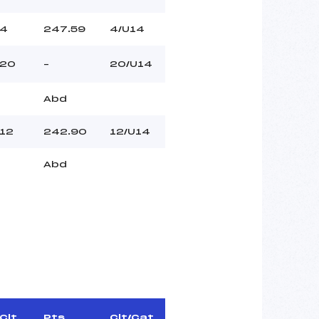
4
247.59
4/U14
20
–
20/U14
Abd
12
242.90
12/U14
Abd
Clt.
Pts
Clt/Cat