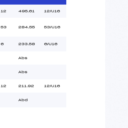
12
495.61
12/U16
53
284.55
53/U16
6
233.58
6/U16
Abs
Abs
12
211.92
12/U16
Abd