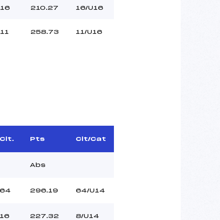
16
210.27
16/U16
11
258.73
11/U16
Clt.
Pts
Clt/Cat
Abs
64
296.19
64/U14
16
227.32
8/U14