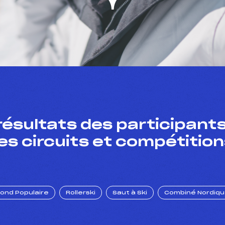
résultats des participants
es circuits et compétition
Fond Populaire
Rollerski
Saut à Ski
Combiné Nordiq