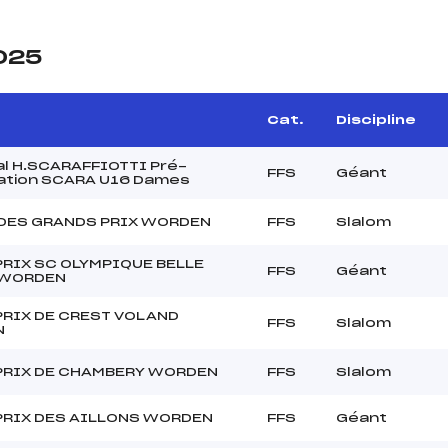
2025
Cat.
Discipline
l H.SCARAFFIOTTI Pré-
FFS
Géant
cation SCARA U16 Dames
 DES GRANDS PRIX WORDEN
FFS
Slalom
RIX SC OLYMPIQUE BELLE
FFS
Géant
 WORDEN
PRIX DE CREST VOLAND
FFS
Slalom
N
PRIX DE CHAMBERY WORDEN
FFS
Slalom
PRIX DES AILLONS WORDEN
FFS
Géant