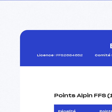
Licence :
FFS2684652
Comité 
Points Alpin FFS 
Pénalité
Point