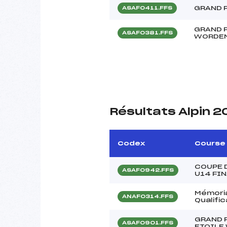
GRAND 
ASAF0411.FFS
GRAND 
ASAF0381.FFS
WORDE
Résultats Alpin 
Codex
Course
COUPE 
ASAF0942.FFS
U14 FI
Mémoria
ANAF0314.FFS
Qualifi
GRAND 
ASAF0901.FFS
ETOILE