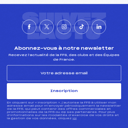
SUIVEZ
L'ACTU
Abonnez-vous à notre newsletter
Recevez l’actualité de la FFS, des clubs et des Équipes
de France.
Inscription
En cliquant sur « inscription », j’autorise la FFS à utiliser mon
adresse email pour m’envoyer périodiquement la newsletter
de la FFS, qui peut contenir des offres commerciales et
promotionnelles de la FFS ou de ses partenaires. Pour plus
d’informations sur les modalités d’exercice de vos droits et
la gestion de vos données, cliquez
ici