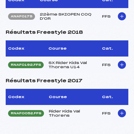
22ème SKIOPEN COQ
FFS
ANAF0175
D'OR
Résultats Freestyle 2018
Codex
Course
Cat.
SX Rider Kids Val
FFS
RNAF0192.FFS
Thorens U14
Résultats Freestyle 2017
Codex
Course
Cat.
Rider Kids Val
FFS
RNAF0052.FFS
Thorens