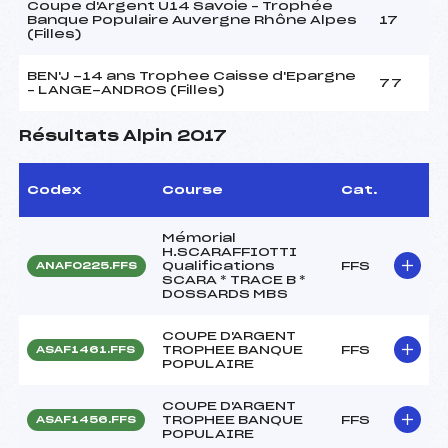
Coupe d'Argent U14 Savoie – Trophée
Banque Populaire Auvergne Rhône Alpes
17
(Filles)
BEN'J -14 ans Trophee Caisse d'Epargne
77
– LANGE-ANDROS (Filles)
Résultats Alpin 2017
Codex
Course
Cat.
Mémorial
H.SCARAFFIOTTI
Qualifications
FFS
ANAF0225.FFS
SCARA * TRACE B *
DOSSARDS MBS
COUPE D'ARGENT
TROPHEE BANQUE
FFS
ASAF1461.FFS
POPULAIRE
COUPE D'ARGENT
TROPHEE BANQUE
FFS
ASAF1456.FFS
POPULAIRE