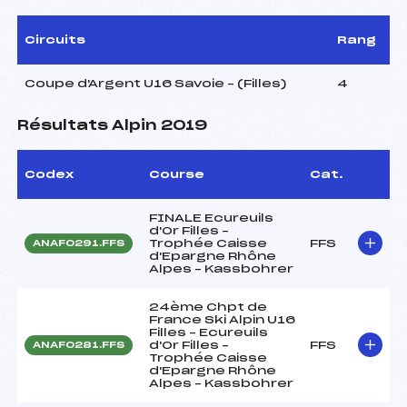
Circuits
Rang
Coupe d'Argent U16 Savoie – (Filles)
4
Résultats Alpin 2019
Codex
Course
Cat.
FINALE Ecureuils
d'Or Filles –
Trophée Caisse
FFS
ANAF0291.FFS
d'Epargne Rhône
Alpes – Kassbohrer
24ème Chpt de
France Ski Alpin U16
Filles – Ecureuils
d'Or Filles –
FFS
ANAF0281.FFS
Trophée Caisse
d'Epargne Rhône
Alpes – Kassbohrer