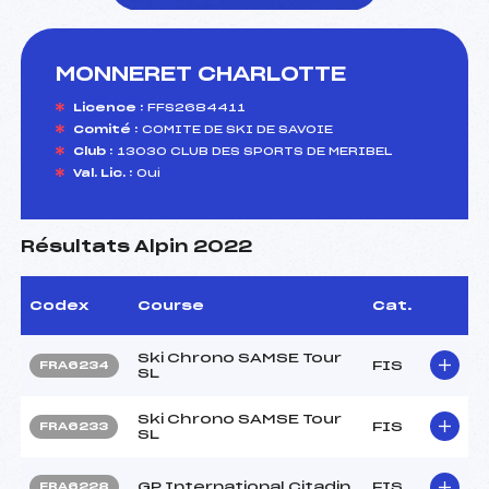
MONNERET CHARLOTTE
foi(s) le ski
Licence :
FFS2684411
Comité :
COMITE DE SKI DE SAVOIE
Club :
13030 CLUB DES SPORTS DE MERIBEL
Val. Lic. :
Oui
Résultats Alpin 2022
Codex
Course
Cat.
Ski Chrono SAMSE Tour
FIS
FRA6234
SL
Ski Chrono SAMSE Tour
FIS
FRA6233
SL
GP International Citadin
FIS
FRA6228