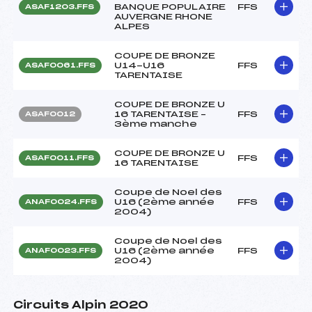
BANQUE POPULAIRE
FFS
ASAF1203.FFS
AUVERGNE RHONE
ALPES
COUPE DE BRONZE
U14-U16
FFS
ASAF0061.FFS
TARENTAISE
COUPE DE BRONZE U
16 TARENTAISE –
FFS
ASAF0012
3ème manche
COUPE DE BRONZE U
FFS
ASAF0011.FFS
16 TARENTAISE
Coupe de Noel des
U16 (2ème année
FFS
ANAF0024.FFS
2004)
Coupe de Noel des
U16 (2ème année
FFS
ANAF0023.FFS
2004)
Circuits Alpin 2020