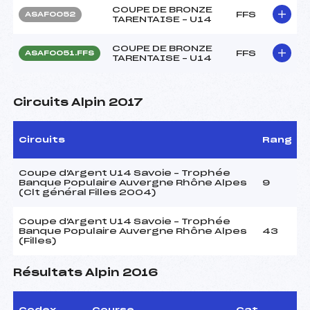
COUPE DE BRONZE
FFS
ASAF0052
TARENTAISE – U14
COUPE DE BRONZE
FFS
ASAF0051.FFS
TARENTAISE – U14
Circuits Alpin 2017
Circuits
Rang
Coupe d'Argent U14 Savoie – Trophée
Banque Populaire Auvergne Rhône Alpes
9
(Clt général Filles 2004)
Coupe d'Argent U14 Savoie – Trophée
Banque Populaire Auvergne Rhône Alpes
43
(Filles)
Résultats Alpin 2016
Codex
Course
Cat.