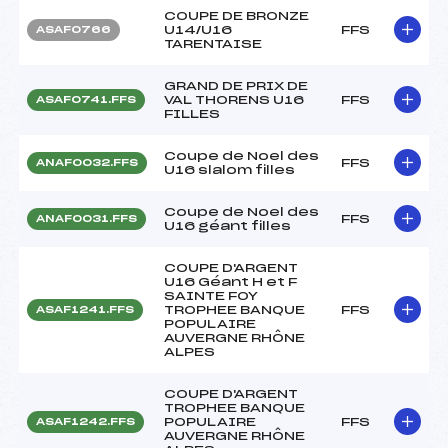
COUPE DE BRONZE
U14/U16
FFS
ASAF0766
TARENTAISE
GRAND DE PRIX DE
VAL THORENS U16
FFS
ASAF0741.FFS
FILLES
Coupe de Noel des
FFS
ANAF0032.FFS
U16 slalom filles
Coupe de Noel des
FFS
ANAF0031.FFS
U16 géant filles
COUPE D'ARGENT
U16 Géant H et F
SAINTE FOY
TROPHEE BANQUE
FFS
ASAF1241.FFS
POPULAIRE
AUVERGNE RHÔNE
ALPES
COUPE D'ARGENT
TROPHEE BANQUE
POPULAIRE
FFS
ASAF1242.FFS
AUVERGNE RHÔNE