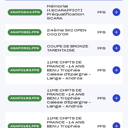
Mémorial
H.SCARAFFIOTI
FFS
ANAF0244.FFS
Préqualification
SCARA
24ème SKI OPEN
FFS
ANAF0221.FFS
COQ D'OR
COUPE DE BRONZE
FFS
ASAF0921.FFS
TARENTAISE
11ME CHPTS DE
FRANCE -14 ANS
BEN'J Trophée
FFS
ANAF0163.FFS
Caisse d'Epargne –
Lange – Andros
11ME CHPTS DE
FRANCE -14 ANS
BEN'J Trophée
FFS
ANAF0162.FFS
Caisse d'Epargne –
Lange – Andros
11ME CHPTS DE
FRANCE -14 ANS
BEN'J Trophée
FFS
ANAF0161.FFS