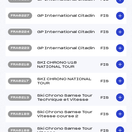
GP International Citadin
FIS
FRA6227
GP International Citadin
FIS
FRA6224
GP International Citadin
FIS
FRA6223
SKI CHRONO U18
FIS
FRA6218
NATIONAL TOUR
SKI CHRONO NATIONAL
FIS
FRA6217
TOUR
Ski Chrono Samse Tour
FIS
FRA6213
Technique et Vitesse
Ski Chrono Samse Tour
FIS
FRA6189
Vitesse course 2
Ski Chrono Samse Tour
FIS
FRA6188