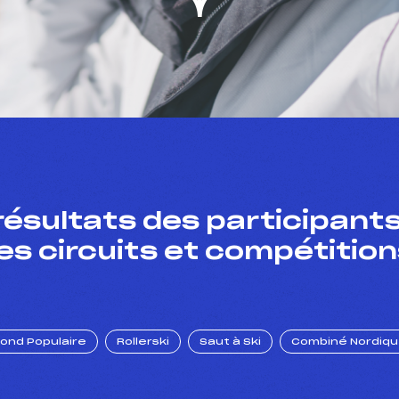
résultats des participants
es circuits et compétition
Fond Populaire
Rollerski
Saut à Ski
Combiné Nordiq