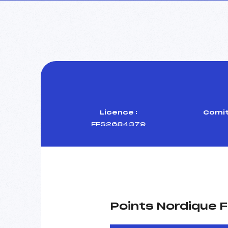
Licence :
Comit
FFS2684379
Points Nordique F