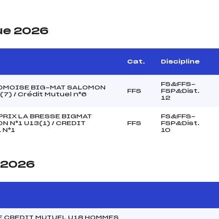
ue 2026
Cat.
Discipline
FS&FFS-
OMOISE BIG-MAT SALOMON
FFS
FSP&Dist.
(7) / Crédit Mutuel n°6
12
PRIX LA BRESSE BIGMAT
FS&FFS-
 N°1 U13(1) / CREDIT
FFS
FSP&Dist.
 N°1
10
e 2026
E CREDIT MUTUEL U18 HOMMES