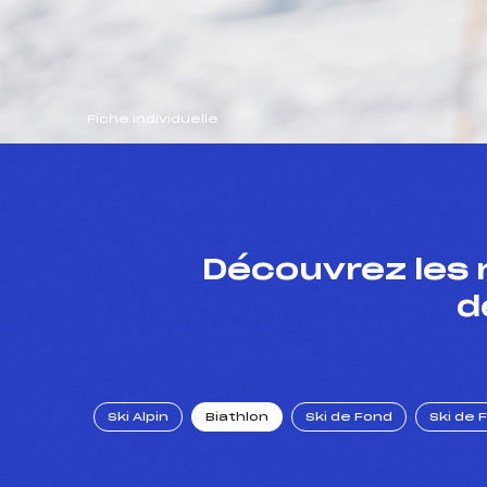
Fiche individuelle
Découvrez les 
d
Ski Alpin
Biathlon
Ski de Fond
Ski de 