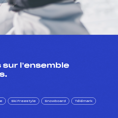
 sur l’ensemble
s.
ue
Ski Freestyle
Snowboard
Télémark