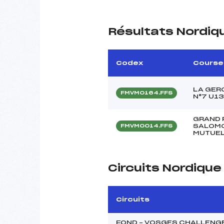
Résultats Nordiq
Codex
Course
LA GER
FMVM0164.FFS
N°7 U13
GRAND 
SALOMON
FMVM0014.FFS
MUTUEL
Circuits Nordiqu
Circuits
FOND – VOSGES CHALLENG