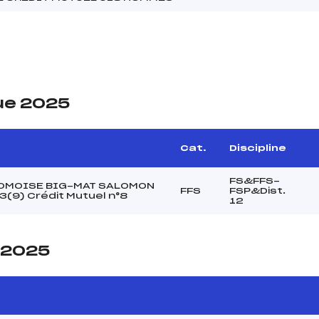
ue 2025
Cat.
Discipline
FS&FFS-
OMOISE BIG-MAT SALOMON
FFS
FSP&Dist.
3(9) Crédit Mutuel n°8
12
e 2025