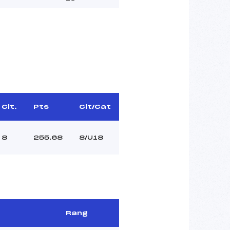
Clt.
Pts
Clt/Cat
8
255.68
8/U18
Rang