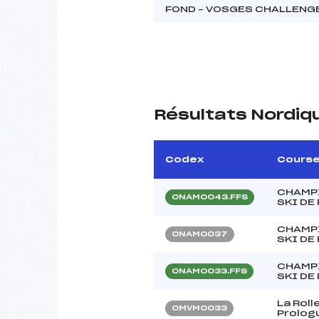
FOND – VOSGES CHALLENG
Résultats Nordiq
Codex
Cours
CHAMPI
ONAM0043.FFS
SKI DE
CHAMPI
ONAM0037
SKI DE
CHAMPI
ONAM0033.FFS
SKI DE
La Roll
OMVM0033
Prolog