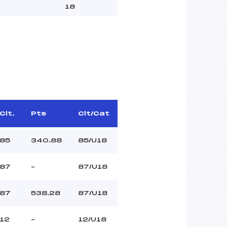
18
Clt.
Pts
Clt/Cat
85
340.88
85/U18
87
–
87/U18
87
538.28
87/U18
12
–
12/U18