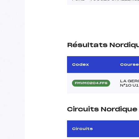
Résultats Nordiq
Codex
Course
LA GER
FMVM0204.FFS
N°10 U1
Circuits Nordiqu
Circuits