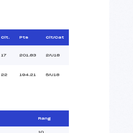
Clt.
Pts
Clt/Cat
17
201.83
2/U18
22
194.21
5/U18
Rang
10