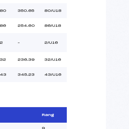
80
350.65
80/U18
86
254.60
86/U18
2
–
2/U16
32
236.39
32/U16
43
345.23
43/U16
Rang
9