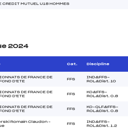
E CREDIT MUTUEL U18 HOMMES
ue 2024
e
Cat.
Discipline
ONNATS DE FRANCE DE
IND&FFS-
FFS
 FOND D'ETE
ROL&Dist. 10
ONNATS DE FRANCE DE
KO&FFS-
FFS
 FOND D'ETE
ROL&Dist. 0.8
ONNATS DE FRANCE DE
KO-QLF&FFS-
FFS
 FOND D'ETE
ROL&Dist. 0.8
erski Romain Claudon –
IND&FFS-
FFS
ue
ROL&Dist. 1.2