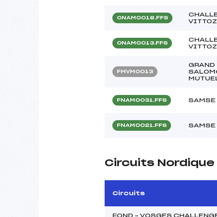
CHALLE
ONAM0018.FFS
VITTOZ
CHALLE
ONAM0013.FFS
VITTOZ
GRAND 
SALOMO
FMVM0013
MUTUEL
SAMSE 
FNAM0031.FFS
SAMSE 
FNAM0021.FFS
Circuits Nordiqu
Circuits
FOND – VOSGES CHALLENG