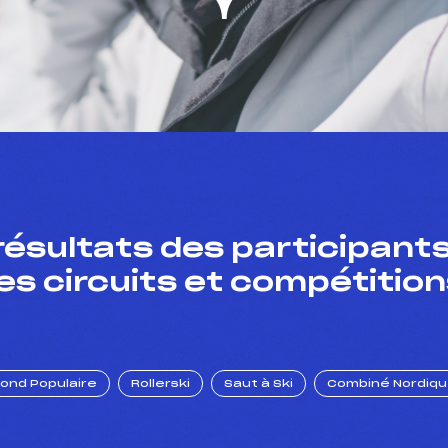
résultats des participants
es circuits et compétition
Fond Populaire
Rollerski
Saut à Ski
Combiné Nordiq