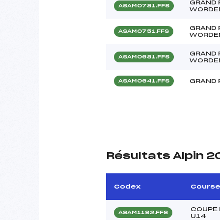
GRAND 
ASAM0781.FFS
WORDE
GRAND 
ASAM0751.FFS
WORDE
GRAND 
ASAM0681.FFS
WORDE
GRAND 
ASAM0641.FFS
Résultats Alpin 
Codex
Cours
COUPE 
ASAM1192.FFS
U14