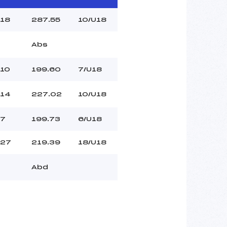
18
287.55
10/U18
Abs
10
199.60
7/U18
14
227.02
10/U18
7
199.73
6/U18
27
219.39
18/U18
Abd