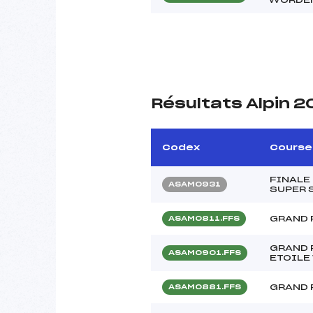
Résultats Alpin 
Codex
Course
FINALE
ASAM0931
SUPER S
GRAND 
ASAM0811.FFS
GRAND 
ASAM0901.FFS
ETOILE
GRAND 
ASAM0881.FFS