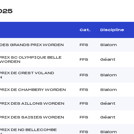
2025
Cat.
Discipline
 DES GRANDS PRIX WORDEN
FFS
Slalom
PRIX SC OLYMPIQUE BELLE
FFS
Géant
 WORDEN
PRIX DE CREST VOLAND
FFS
Slalom
N
PRIX DE CHAMBERY WORDEN
FFS
Slalom
PRIX DES AILLONS WORDEN
FFS
Géant
PRIX DES SAISIES WORDEN
FFS
Géant
PRIX DE ND BELLECOMBE
FFS
Slalom
N