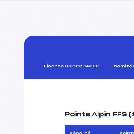
Licence :
FFS2684222
Comité 
Points Alpin FFS 
Pénalité
Point