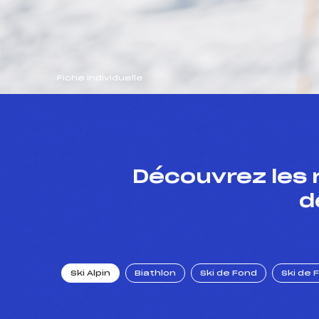
Fiche individuelle
Découvrez les 
d
Ski Alpin
Biathlon
Ski de Fond
Ski de 