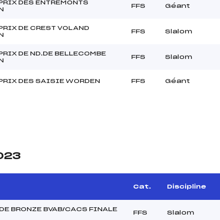
PRIX DES ENTREMONTS
FFS
Géant
N
PRIX DE CREST VOLAND
FFS
Slalom
N
PRIX DE ND.DE BELLECOMBE
FFS
Slalom
N
PRIX DES SAISIE WORDEN
FFS
Géant
2023
e
Cat.
Discipline
DE BRONZE BVAB/CACS FINALE
FFS
Slalom