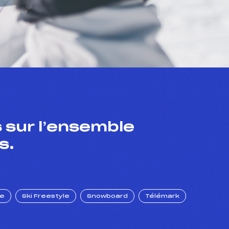
 sur l’ensemble
s.
ue
Ski Freestyle
Snowboard
Télémark