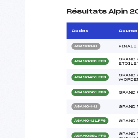
Résultats Alpin 
Codex
Course
FINALE
ASAM0641
GRAND 
ASAM0631.FFS
ETOILE
GRAND 
ASAM0451.FFS
WORDE
GRAND 
ASAM0561.FFS
GRAND 
ASAM0441
GRAND 
ASAM0411.FFS
GRAND 
ASAM0381.FFS
WORDE