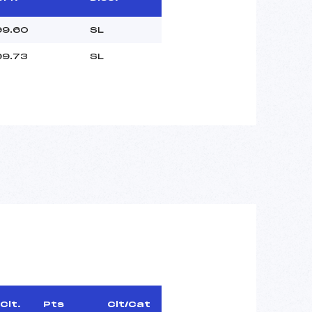
99.60
SL
99.73
SL
Clt.
Pts
Clt/Cat