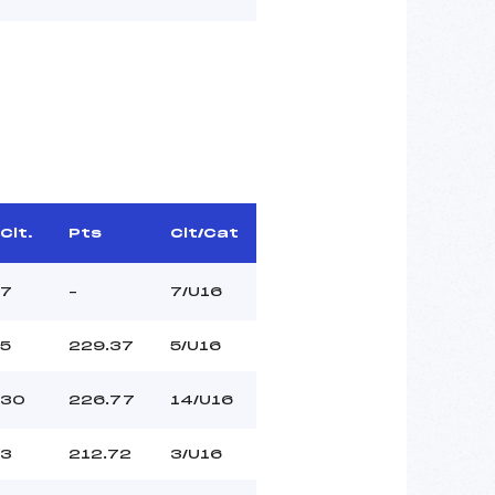
Clt.
Pts
Clt/Cat
7
–
7/U16
5
229.37
5/U16
30
226.77
14/U16
3
212.72
3/U16