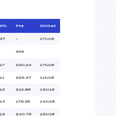
Clt.
Pts
Clt/Cat
37
–
17/U16
Abs
17
230.24
17/U16
11
223.47
11/U16
13
212.86
13/U16
14
179.35
14/U16
13
240.75
13/U16