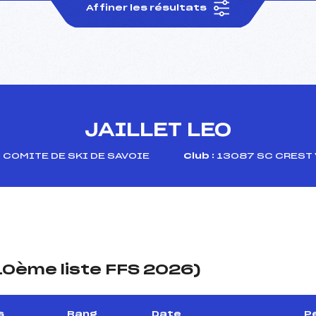
Affiner les résultats
JAILLET LEO
:
COMITE DE SKI DE SAVOIE
Club :
13087 SC CREST
(10ème liste FFS 2026)
s
Rang
Date
P