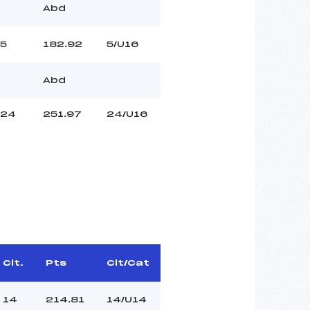
Abd
5
182.92
5/U16
Abd
24
251.97
24/U16
Clt.
Pts
Clt/Cat
14
214.81
14/U14