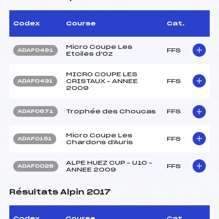
Codex
Course
Cat.
Micro Coupe Les
FFS
ADAF0491
Etoiles d'Oz
MICRO COUPE LES
CRISTAUX – ANNEE
FFS
ADAF0431
2009
Trophée des Choucas
FFS
ADAF0671
Micro Coupe Les
FFS
ADAF0151
Chardons d'Auris
ALPE HUEZ CUP – U10 –
FFS
ADAF0026
ANNEE 2009
Résultats Alpin 2017
Codex
Course
Cat.