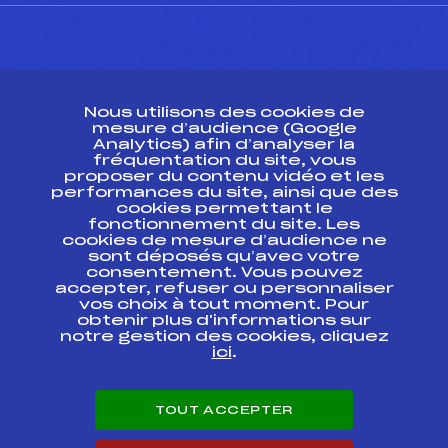
CONTACT
Nous utilisons des cookies de
ESPACE PRESSE
mesure d’audience (Google
Analytics) afin d’analyser la
fréquentation du site, vous
Ressources
proposer du contenu vidéo et les
performances du site, ainsi que des
Pass’Neige
cookies permettant le
Projet sportif fédéral
fonctionnement du site. Les
cookies de mesure d’audience ne
Projet de performance fédéral
sont déposés qu’avec votre
Antidopage
consentement. Vous pouvez
Pôle Développement, Formation, Suivi
accepter, refuser ou personnaliser
Scientifique
vos choix à tout moment. Pour
Listes ministérielles
obtenir plus d'informations sur
notre gestion des cookies, cliquez
Pôle vie de l’athlète
ici
.
Enseignement professionnel
Informatique et chronométrage
Circuits
TOUT ACCEPTER
Carrières