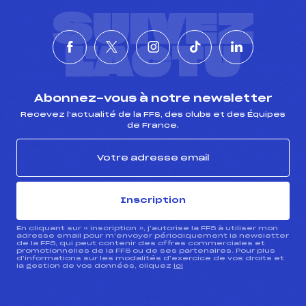
SUIVEZ
L'ACTU
Abonnez-vous à notre newsletter
Recevez l’actualité de la FFS, des clubs et des Équipes
de France.
Inscription
En cliquant sur « inscription », j’autorise la FFS à utiliser mon
adresse email pour m’envoyer périodiquement la newsletter
de la FFS, qui peut contenir des offres commerciales et
promotionnelles de la FFS ou de ses partenaires. Pour plus
d’informations sur les modalités d’exercice de vos droits et
la gestion de vos données, cliquez
ici