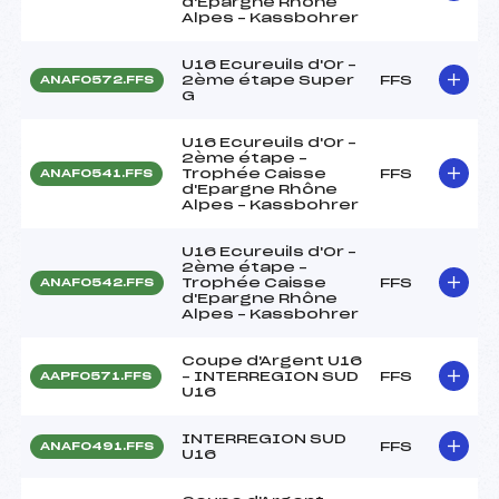
d'Epargne Rhône
Alpes – Kassbohrer
U16 Ecureuils d'Or –
2ème étape Super
FFS
ANAF0572.FFS
G
U16 Ecureuils d'Or –
2ème étape –
Trophée Caisse
FFS
ANAF0541.FFS
d'Epargne Rhône
Alpes – Kassbohrer
U16 Ecureuils d'Or –
2ème étape –
Trophée Caisse
FFS
ANAF0542.FFS
d'Epargne Rhône
Alpes – Kassbohrer
Coupe d'Argent U16
– INTERREGION SUD
FFS
AAPF0571.FFS
U16
INTERREGION SUD
FFS
ANAF0491.FFS
U16