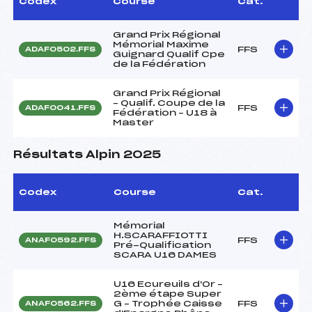
Codex
Course
Cat.
Grand Prix Régional
Mémorial Maxime
FFS
ADAF0502.FFS
Guignard Qualif Cpe
de la Fédération
Grand Prix Régional
– Qualif. Coupe de la
FFS
ADAF0041.FFS
Fédération – U18 à
Master
Résultats Alpin 2025
Codex
Course
Cat.
Mémorial
H.SCARAFFIOTTI
FFS
ANAF0592.FFS
Pré-Qualification
SCARA U16 DAMES
U16 Ecureuils d'Or –
2ème étape Super
G – Trophée Caisse
FFS
ANAF0562.FFS