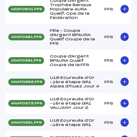
Coupe d'Argent
Trophée Banque
Populaire AURA
FFS
ADAF0601.FFS
Qualif. Cpe de la
Fédération
Fille – Coupe
d'Argent BPAURA
FFS
ADAF0381.FFS
Qualif Coupe de la
FFS
Coupe d'Argent
BPAURA Qualif
FFS
ADAF0351.FFS
Coupe de la FFS
U16 Ecureuils d'Or
-1ère étape GR1
FFS
ANAF0262.FFS
Alpes d'huez Jour 4
U16 Ecureuils d'Or
-1ère étape GR1
FFS
ANAF0272.FFS
VAUJANY Jour 2
U16 Ecureuils d'Or
FFS
ANAF0251.FFS
-1ère étape GR1