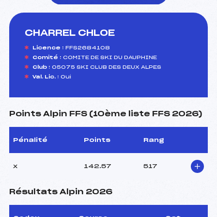
CHARREL CHLOE
foi(s) le ski
Licence :
FFS2684108
Comité :
COMITE DE SKI DU DAUPHINE
Club :
05075 SKI CLUB DES DEUX ALPES
Val. Lic. :
Oui
Points Alpin FFS (10ème liste FFS 2026)
Pénalité
Points
Rang
x
142.57
517
Résultats Alpin 2026