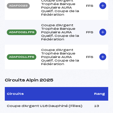
Coupe d'Argent
Trophée Banque
FFS
ADAF0023
Populaire AURA
Qualif. Coupe de la
Fédération
Coupe d'Argent
Trophée Banque
Populaire AURA
FFS
ADAF0021.FFS
Qualif. Coupe de la
Fédération
Coupe d'Argent
Trophée Banque
Populaire AURA
FFS
ADAF0011.FFS
Qualif. Coupe de la
Fédération
Circuits Alpin 2025
Circuits
Rang
Coupe d'Argent U16 Dauphiné (Filles)
13