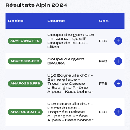
Résultats Alpin 2024
Codex
Course
Cat.
Coupe d'Argent U16
– BPAURA – Qualif
FFS
ADAF0561.FFS
Coupe de la FFS –
Filles
Coupe d'Argent
FFS
ADAF0531.FFS
BPAURA
U16 Ecureuils d'Or –
2ème étape –
Trophée Caisse
FFS
ANAF0263.FFS
d'Epargne Rhône
Alpes – Kassbohrer
U16 Ecureuils d'Or –
2ème étape –
Trophée Caisse
FFS
ANAF0262.FFS
d'Epargne Rhône
Alpes – Kassbohrer