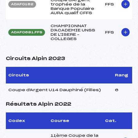
trophée de la
FFS
ADAF0162
Banque Populaire
AURA qualif CFFS
CHAMPIONNAT
D'ACADEMIE UNSS
FFS
ADAF0681.FFS
DE L'ISERE –
COLLEGES
Circuits Alpin 2023
Circuits
Rang
Coupe d'Argent U14 Dauphiné (Filles)
6
Résultats Alpin 2022
Codex
Course
Cat.
11ème Coupe de la