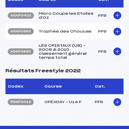
Micro Coupe les Etoiles
FFS
ADAF0401
d'Oz
Trophée des Choucas
FFS
ADAF0391
LES CRISTAUX (U8) –
2009 & 2010
FFS
ADAF0651
classement général
temps total
Résultats Freestyle 2022
Codex
Course
Cat.
OFEXDAY – U14 F
FFS
RDAF0012