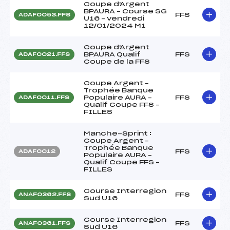
Coupe d'Argent
BPAURA – Course SG
FFS
ADAF0053.FFS
U16 – vendredi
12/01/2024 M1
Coupe d'Argent
BPAURA Qualif
FFS
ADAF0021.FFS
Coupe de la FFS
Coupe Argent –
Trophée Banque
Populaire AURA –
FFS
ADAF0011.FFS
Qualif Coupe FFS –
FILLES
Manche-Sprint :
Coupe Argent –
Trophée Banque
FFS
ADAF0012
Populaire AURA –
Qualif Coupe FFS –
FILLES
Course Interregion
FFS
ANAF0362.FFS
Sud U16
Course Interregion
FFS
ANAF0361.FFS
Sud U16