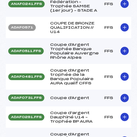
Fédération –
FFS
ANAF0241.FFS
Trophée SAMSE
(1er jour) – STADE A
COUPE DE BRONZE
QUALIFICATION //
FFS
ADAF0571
U14
Coupe d'Argent
Trophée Banque
FFS
ADAF0511.FFS
Populaire Auvergne
Rhône Alpes
Coupe d'Argent
trophée de la
FFS
ADAF0481.FFS
Banque Populaire
AURA qualif CFFS
Coupe d'Argent
FFS
ADAF0731.FFS
Coupe d'argent
Dauphiné U14 –
FFS
ADAF0291.FFS
Trophée BP AURA
Coupe d'Argent