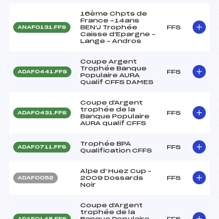
16ème Chpts de
France -14ans
BEN'J Trophée
FFS
ANAF0131.FFS
Caisse d'Epargne –
Lange – Andros
Coupe Argent
Trophée Banque
FFS
ADAF0441.FFS
Populaire AURA
Qualif CFFS DAMES
Coupe d'Argent
trophée de la
FFS
ADAF0431.FFS
Banque Populaire
AURA qualif CFFS
Trophée BPA
FFS
ADAF0711.FFS
Qualification CFFS
Alpe d' Huez Cup –
2009 Dossards
FFS
ADAF0052
Noir
Coupe d'Argent
trophée de la
Banque Populaire
FFS
ADAF0145.FFS