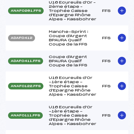
U16 Ecureuils d'Or –
2ème étape –
Trophée Caisse
FFS
ANAF0261.FFS
d'Epargne Rhône
Alpes – Kassbohrer
Manche-Sprint :
Coupe d'Argent
FFS
ADAF0412
BPAURA Qualif
Coupe de la FFS
Coupe d'Argent
BPAURA Qualif
FFS
ADAF0411.FFS
Coupe de la FFS
U16 Ecureuils d'Or
-1ère étape -
Trophée Caisse
FFS
ANAF0122.FFS
d'Epargne Rhône
Alpes – Kassbohrer
U16 Ecureuils d'Or
-1ère étape -
Trophée Caisse
FFS
ANAF0111.FFS
d'Epargne Rhône
Alpes – Kassbohrer