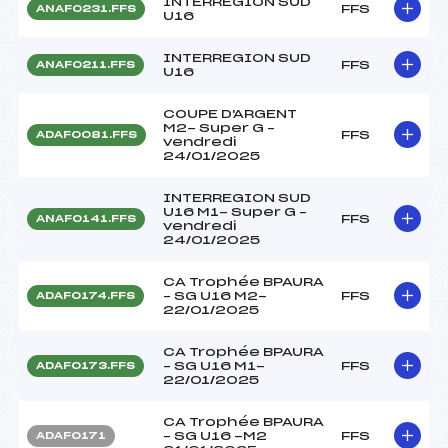
INTERREGION SUD
FFS
ANAF0231.FFS
U16
INTERREGION SUD
FFS
ANAF0211.FFS
U16
COUPE D'ARGENT
M2- Super G –
FFS
ADAF0081.FFS
vendredi
24/01/2025
INTERREGION SUD
U16 M1- Super G –
FFS
ANAF0141.FFS
vendredi
24/01/2025
CA Trophée BPAURA
– SG U16 M2-
FFS
ADAF0174.FFS
22/01/2025
CA Trophée BPAURA
– SG U16 M1-
FFS
ADAF0173.FFS
22/01/2025
CA Trophée BPAURA
– SG U16 -M2
FFS
ADAF0171