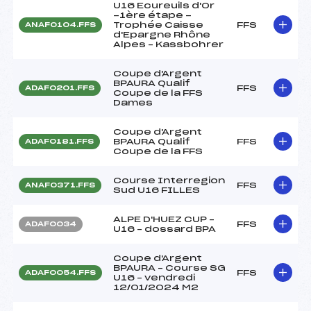
U16 Ecureuils d'Or
-1ère étape -
Trophée Caisse
FFS
ANAF0104.FFS
d'Epargne Rhône
Alpes – Kassbohrer
Coupe d'Argent
BPAURA Qualif
FFS
ADAF0201.FFS
Coupe de la FFS
Dames
Coupe d'Argent
BPAURA Qualif
FFS
ADAF0181.FFS
Coupe de la FFS
Course Interregion
FFS
ANAF0371.FFS
Sud U16 FILLES
ALPE D'HUEZ CUP –
FFS
ADAF0034
U16 – dossard BPA
Coupe d'Argent
BPAURA – Course SG
FFS
ADAF0054.FFS
U16 – vendredi
12/01/2024 M2