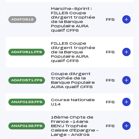
Manche-Sprint :
FILLES Coupe
d'Argent trophée
FFS
ADAF0612
de la Banque
Populaire AURA
qualif CFFS
FILLES Coupe
d'Argent trophée
de la Banque
FFS
ADAF0611.FFS
Populaire AURA
qualif CFFS
Coupe d'Argent
trophée de la
FFS
ADAF0571.FFS
Banque Populaire
AURA qualif CFFS
Course Nationale
FFS
ANAF0133.FFS
U14
16ème Chpts de
France -14ans
BEN'J Trophée
FFS
ANAF0132.FFS
Caisse d'Epargne –
Lange – Andros