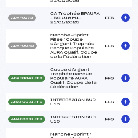
21/01/2025
CA Trophée BPAURA
– SG U16 M1-
FFS
ADAF0172
21/01/2025
Manche-Sprint
Filles : Coupe
d'Argent Trophée
FFS
ADAF0042
Banque Populaire
AURA Qualif. Coupe
de la Fédération
Coupe d'Argent
Trophée Banque
Populaire AURA
FFS
ADAF0041.FFS
Qualif. Coupe de la
Fédération
INTERREGION SUD
FFS
ANAF0021.FFS
U16
INTERREGION SUD
FFS
ANAF0031.FFS
U16
Manche-Sprint :