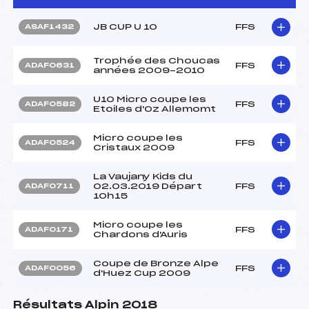
JB CUP U 10
FFS
ASAF1432
Trophée des Choucas
FFS
ADAF0631
années 2009-2010
U10 Micro coupe les
FFS
ADAF0582
Etoiles d'Oz Allemomt
Micro coupe les
FFS
ADAF0524
Cristaux 2009
La Vaujany Kids du
02.03.2019 Départ
FFS
ADAF0711
10h15
Micro coupe les
FFS
ADAF0171
Chardons d'Auris
Coupe de Bronze Alpe
FFS
ADAF0056
d'Huez Cup 2009
Résultats Alpin 2018