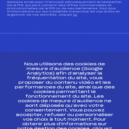
adresse email pour m’envoyer périodiquement la newsletter
de la FFS, qui peut contenir des offres commerciales et
promotionnelles de la FFS ou de ses partenaires. Pour plus
d’informations sur les modalités d’exercice de vos droits et
la gestion de vos données, cliquez
ici
CONTACT
Nous utilisons des cookies de
ESPACE PRESSE
mesure d’audience (Google
Analytics) afin d’analyser la
fréquentation du site, vous
Ressources
proposer du contenu vidéo et les
performances du site, ainsi que des
Pass’Neige
cookies permettant le
Projet sportif fédéral
fonctionnement du site. Les
cookies de mesure d’audience ne
Projet de performance fédéral
sont déposés qu’avec votre
Antidopage
consentement. Vous pouvez
Pôle Développement, Formation, Suivi
accepter, refuser ou personnaliser
Scientifique
vos choix à tout moment. Pour
Listes ministérielles
obtenir plus d'informations sur
notre gestion des cookies, cliquez