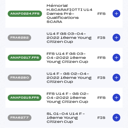
Mémorial
H.SCARAFIOTTI U14
Dames Pré-
FFS
ANAF0224.FFS
Qualifications
SCARA
U14 F GS 03-04-
2022 16eme Young
FIS
FRA6282
Citizen Cup
FFS U14 F GS 03-
04-2022 16eme
FFS
ANAF0217.FFS
Young Citizen Cup
U14 F – GS 02-04-
2022 16eme Young
FIS
FRA6280
Citizen Cup
FFS U14 F – GS 02-
04-2022 16eme
FFS
ANAF0215.FFS
Young Citizen Cup
SL 01-04 U14 F –
16eme Young
FIS
FRA6277
Citizen Cup