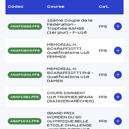
Codex
Course
Cat.
12ème Coupe de la
Fédération –
FFS
ANAF0222.FFS
Trophée SAMSE
(1er jour) – F-U16
MEMORIAL H.
SCARAFFIOTTI
FFS
ANAF0203.FFS
Qualifications U16
FEMMES
MEMORIAL H.
SCARAFFIOTTI Pré –
FFS
ANAF0201.FFS
Qualifications U16
DAMES
COUPE D'ARGENT
U16 TROPHEE BPARA
FFS
ASAF1381.FFS
(SAISIES/ARÊCHES)
GRAND PRIX
WORDEN DU SC
OLYMPIQUE BELLE
FFS
ASAF1041.FFS
ETOILE CHALLENGE