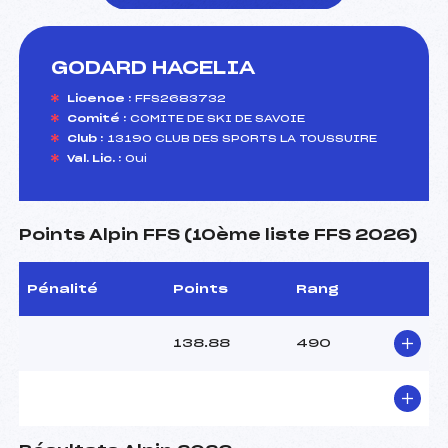
GODARD HACELIA
foi(s) le ski
Licence :
FFS2683732
Comité :
COMITE DE SKI DE SAVOIE
Club :
13190 CLUB DES SPORTS LA TOUSSUIRE
Val. Lic. :
Oui
Points Alpin FFS (10ème liste FFS 2026)
Pénalité
Points
Rang
138.88
490