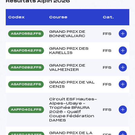
Résultats Alpin 2026
Codex
Course
Cat.
GRAND PRIX DE
FFS
ASAF0552.FFS
BONNEVAL/ARC
GRAND PRIX DES
FFS
ASAF0542.FFS
KARELLIS
GRAND PRIX DE
FFS
ASAF0282.FFS
VALMEINIER
GRAND PRIX DE VAL
FFS
ASAF0522.FFS
CENIS
Circuit ESF Hautes-
Alpes-Ubaye –
Trophée BPAURA
FFS
AAPF0401.FFS
2026 – Qualif
Coupe Fédération
DAMES
GRAND PRIX DE LA
FFS
ASAF0482.FFS