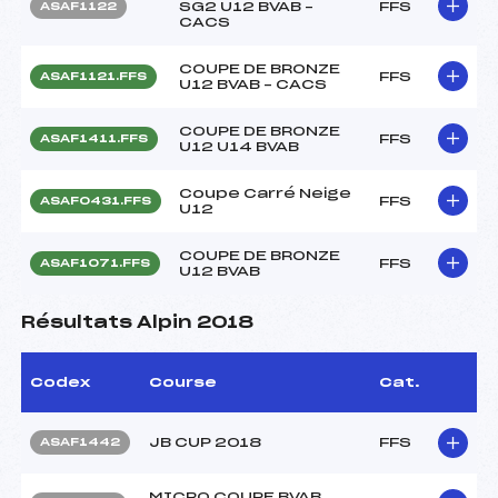
SG2 U12 BVAB –
FFS
ASAF1122
CACS
COUPE DE BRONZE
FFS
ASAF1121.FFS
U12 BVAB – CACS
COUPE DE BRONZE
FFS
ASAF1411.FFS
U12 U14 BVAB
Coupe Carré Neige
FFS
ASAF0431.FFS
U12
COUPE DE BRONZE
FFS
ASAF1071.FFS
U12 BVAB
Résultats Alpin 2018
Codex
Course
Cat.
JB CUP 2018
FFS
ASAF1442
MICRO COUPE BVAB