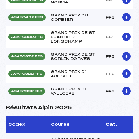
NORMA
GRAND PRIX DU
FFS
ASAF0462.FFS
CORBIER
GRAND PRIX DE ST
FRANCOIS
FFS
ASAF0382.FFS
LONGCHAMP
GRAND PRIX DE ST
FFS
ASAF0372.FFS
SORLIN D'ARVES
GRAND PRIX D'
FFS
ASAF0322.FFS
AUSSOIS
GRAND PRIX DE
FFS
ASAF0332.FFS
VALLOIRE
Résultats Alpin 2025
Codex
Course
Cat.