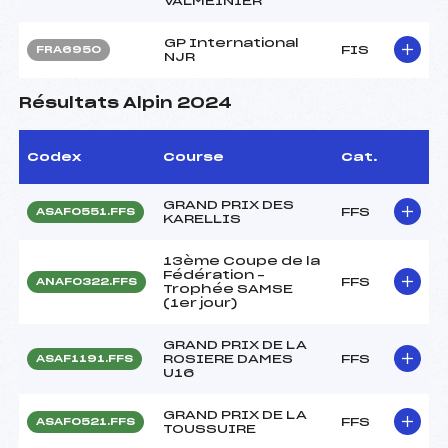
VALMEINIER
GP International
FIS
FRA6950
NJR
Résultats Alpin 2024
Codex
Course
Cat.
GRAND PRIX DES
FFS
ASAF0551.FFS
KARELLIS
13ème Coupe de la
Fédération –
FFS
ANAF0322.FFS
Trophée SAMSE
(1er jour)
GRAND PRIX DE LA
ROSIERE DAMES
FFS
ASAF1191.FFS
U16
GRAND PRIX DE LA
FFS
ASAF0521.FFS
TOUSSUIRE