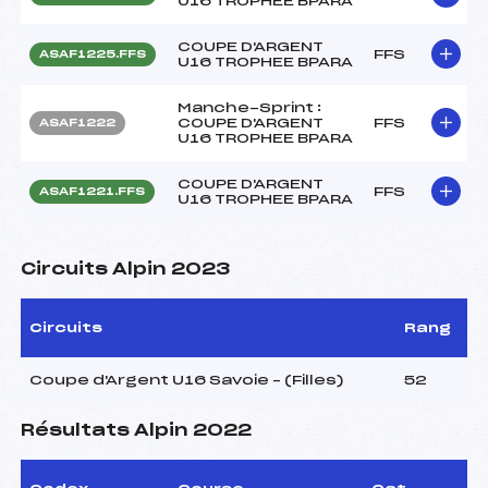
U16 TROPHEE BPARA
COUPE D'ARGENT
FFS
ASAF1225.FFS
U16 TROPHEE BPARA
Manche-Sprint :
COUPE D'ARGENT
FFS
ASAF1222
U16 TROPHEE BPARA
COUPE D'ARGENT
FFS
ASAF1221.FFS
U16 TROPHEE BPARA
Circuits Alpin 2023
Circuits
Rang
Coupe d'Argent U16 Savoie – (Filles)
52
Résultats Alpin 2022