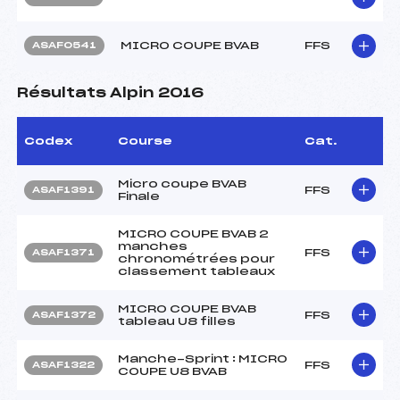
MICRO COUPE BVAB
FFS
ASAF0541
Résultats Alpin 2016
Codex
Course
Cat.
Micro coupe BVAB
FFS
ASAF1391
Finale
MICRO COUPE BVAB 2
manches
FFS
ASAF1371
chronométrées pour
classement tableaux
MICRO COUPE BVAB
FFS
ASAF1372
tableau U8 filles
Manche-Sprint : MICRO
FFS
ASAF1322
COUPE U8 BVAB