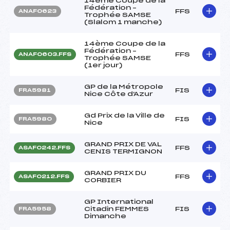
14ème Coupe de la
Fédération –
FFS
ANAF0623
Trophée SAMSE
(Slalom 1 manche)
14ème Coupe de la
Fédération –
FFS
ANAF0603.FFS
Trophée SAMSE
(1er jour)
GP de la Métropole
FIS
FRA5981
Nice Côte d'Azur
Gd Prix de la Ville de
FIS
FRA5980
Nice
GRAND PRIX DE VAL
FFS
ASAF0242.FFS
CENIS TERMIGNON
GRAND PRIX DU
FFS
ASAF0212.FFS
CORBIER
GP International
Citadin FEMMES
FIS
FRA5958
Dimanche