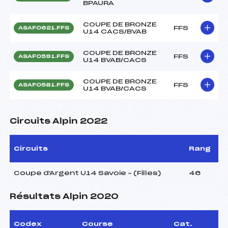
BPAURA
COUPE DE BRONZE
FFS
ASAF0621.FFS
U14 CACS/BVAB
COUPE DE BRONZE
FFS
ASAF0591.FFS
U14 BVAB/CACS
COUPE DE BRONZE
FFS
ASAF0581.FFS
U14 BVAB/CACS
Circuits Alpin 2022
Circuits
Rang
Coupe d'Argent U14 Savoie – (Filles)
46
Résultats Alpin 2020
Codex
Course
Cat.