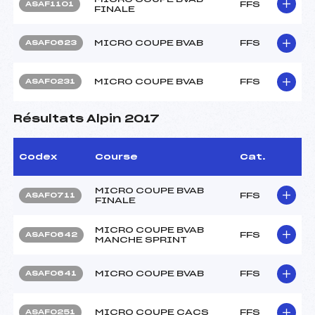
FFS
ASAF1101
FINALE
MICRO COUPE BVAB
FFS
ASAF0623
MICRO COUPE BVAB
FFS
ASAF0231
Résultats Alpin 2017
Codex
Course
Cat.
MICRO COUPE BVAB
FFS
ASAF0711
FINALE
MICRO COUPE BVAB
FFS
ASAF0642
MANCHE SPRINT
MICRO COUPE BVAB
FFS
ASAF0641
MICRO COUPE CACS
FFS
ASAF0251