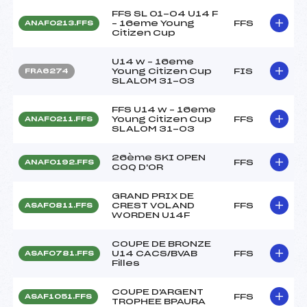
FFS SL 01-04 U14 F
– 16eme Young
FFS
ANAF0213.FFS
Citizen Cup
U14 w – 16eme
Young Citizen Cup
FIS
FRA6274
SLALOM 31-03
FFS U14 w – 16eme
Young Citizen Cup
FFS
ANAF0211.FFS
SLALOM 31-03
26ème SKI OPEN
FFS
ANAF0192.FFS
COQ D'OR
GRAND PRIX DE
CREST VOLAND
FFS
ASAF0811.FFS
WORDEN U14F
COUPE DE BRONZE
U14 CACS/BVAB
FFS
ASAF0781.FFS
Filles
COUPE D'ARGENT
FFS
ASAF1051.FFS
TROPHEE BPAURA