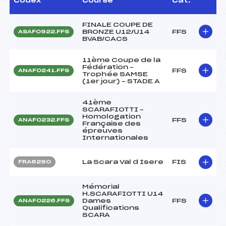
Codex
Course
Cat.
FINALE COUPE DE
BRONZE U12/U14
FFS
ASAF0922.FFS
BVAB/CACS
11ème Coupe de la
Fédération –
FFS
ANAF0241.FFS
Trophée SAMSE
(1er jour) – STADE A
41ème
SCARAFIOTTI –
Homologation
FFS
ANAF0232.FFS
Française des
épreuves
Internationales
La Scara Val d Isere
FIS
FRA6290
Mémorial
H.SCARAFIOTTI U14
Dames
FFS
ANAF0226.FFS
Qualifications
SCARA