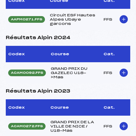
Codex
Course
Cat.
Circuit ESF Hautes
Alpes Ubaye
FFS
AAPM0271.FFS
garcons
Résultats Alpin 2024
Codex
Course
Cat.
GRAND PRIX DU
GAZELEC U18-
FFS
ACAM0092.FFS
>Mas
Résultats Alpin 2023
Codex
Course
Cat.
GRAND PRIX DE LA
VILLE DE NICE /
FFS
ACAM0272.FFS
U18-Mas