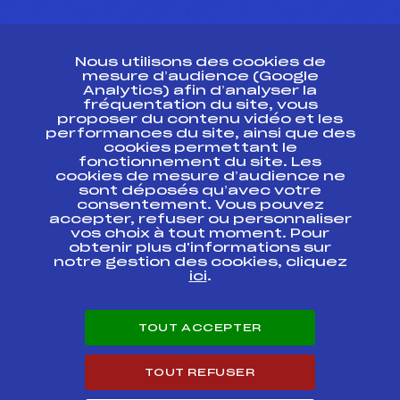
CONTACT
Nous utilisons des cookies de
ESPACE PRESSE
mesure d’audience (Google
Analytics) afin d’analyser la
fréquentation du site, vous
Ressources
proposer du contenu vidéo et les
performances du site, ainsi que des
Pass’Neige
cookies permettant le
Projet sportif fédéral
fonctionnement du site. Les
cookies de mesure d’audience ne
Projet de performance fédéral
sont déposés qu’avec votre
Antidopage
consentement. Vous pouvez
Pôle Développement, Formation, Suivi
accepter, refuser ou personnaliser
Scientifique
vos choix à tout moment. Pour
Listes ministérielles
obtenir plus d'informations sur
notre gestion des cookies, cliquez
Pôle vie de l’athlète
ici
.
Enseignement professionnel
Informatique et chronométrage
Circuits
TOUT ACCEPTER
Carrières
Développement des habiletés mentales
TOUT REFUSER