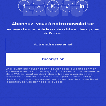
SUIVEZ
L'ACTU
Abonnez-vous à notre newsletter
Recevez l’actualité de la FFS, des clubs et des Équipes
de France.
Inscription
En cliquant sur « inscription », j’autorise la FFS à utiliser mon
adresse email pour m’envoyer périodiquement la newsletter
de la FFS, qui peut contenir des offres commerciales et
promotionnelles de la FFS ou de ses partenaires. Pour plus
d’informations sur les modalités d’exercice de vos droits et
la gestion de vos données, cliquez
ici