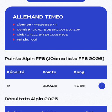
ALLEMAND TIMEO
foi(s) le ski
Licence :
FFS2683674
Comité :
COMITE DE SKI COTE D'AZUR
Club :
04111 INTER CLUB NICE
Val. Lic. :
Oui
Points Alpin FFS (10ème liste FFS 2026)
Pénalité
Points
Rang
@
320.26
4285
Résultats Alpin 2025