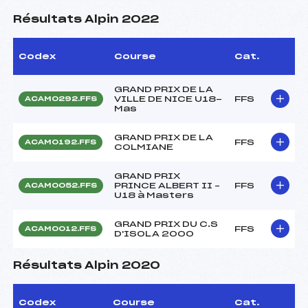
Résultats Alpin 2022
Codex
Course
Cat.
GRAND PRIX DE LA
VILLE DE NICE U18-
FFS
ACAM0292.FFS
Mas
GRAND PRIX DE LA
FFS
ACAM0192.FFS
COLMIANE
GRAND PRIX
PRINCE ALBERT II –
FFS
ACAM0052.FFS
U18 à Masters
GRAND PRIX DU C.S
FFS
ACAM0012.FFS
D'ISOLA 2000
Résultats Alpin 2020
Codex
Course
Cat.