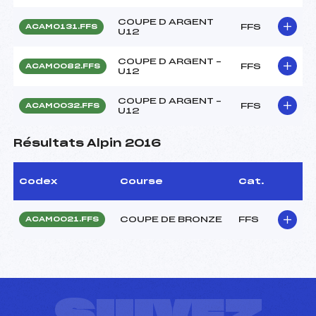
COUPE D ARGENT
FFS
ACAM0131.FFS
U12
COUPE D ARGENT –
FFS
ACAM0082.FFS
U12
COUPE D ARGENT –
FFS
ACAM0032.FFS
U12
Résultats Alpin 2016
Codex
Course
Cat.
COUPE DE BRONZE
FFS
ACAM0021.FFS