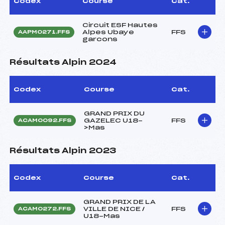
Codex
Course
Cat.
Circuit ESF Hautes
Alpes Ubaye
FFS
AAPM0271.FFS
garcons
Résultats Alpin 2024
Codex
Course
Cat.
GRAND PRIX DU
GAZELEC U18-
FFS
ACAM0092.FFS
>Mas
Résultats Alpin 2023
Codex
Course
Cat.
GRAND PRIX DE LA
VILLE DE NICE /
FFS
ACAM0272.FFS
U18-Mas