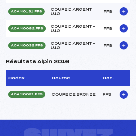
COUPE D ARGENT
FFS
ACAM0131.FFS
U12
COUPE D ARGENT –
FFS
ACAM0082.FFS
U12
COUPE D ARGENT –
FFS
ACAM0032.FFS
U12
Résultats Alpin 2016
Codex
Course
Cat.
COUPE DE BRONZE
FFS
ACAM0021.FFS