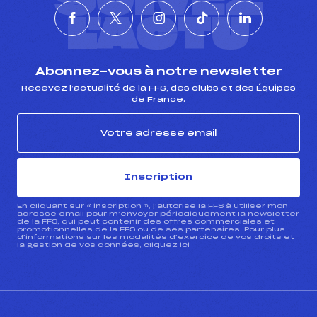
SUIVEZ
L'ACTU
Abonnez-vous à notre newsletter
Recevez l’actualité de la FFS, des clubs et des Équipes
de France.
Inscription
En cliquant sur « inscription », j’autorise la FFS à utiliser mon
adresse email pour m’envoyer périodiquement la newsletter
de la FFS, qui peut contenir des offres commerciales et
promotionnelles de la FFS ou de ses partenaires. Pour plus
d’informations sur les modalités d’exercice de vos droits et
la gestion de vos données, cliquez
ici