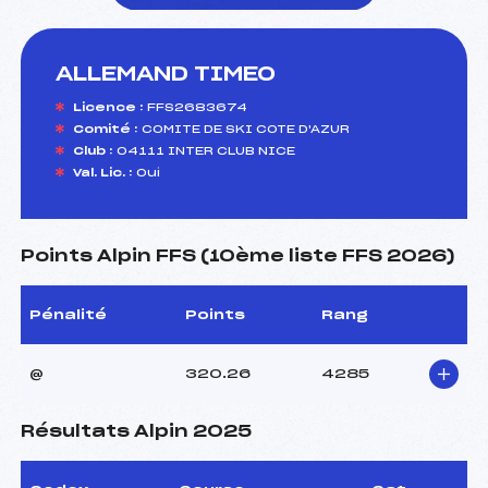
ALLEMAND TIMEO
foi(s) le ski
Licence :
FFS2683674
Comité :
COMITE DE SKI COTE D'AZUR
Club :
04111 INTER CLUB NICE
Val. Lic. :
Oui
Points Alpin FFS (10ème liste FFS 2026)
Pénalité
Points
Rang
@
320.26
4285
Résultats Alpin 2025