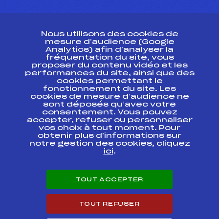
CONTACT
Nous utilisons des cookies de
ESPACE PRESSE
mesure d’audience (Google
Analytics) afin d’analyser la
fréquentation du site, vous
Ressources
proposer du contenu vidéo et les
performances du site, ainsi que des
Pass’Neige
cookies permettant le
Projet sportif fédéral
fonctionnement du site. Les
cookies de mesure d’audience ne
Projet de performance fédéral
sont déposés qu’avec votre
Antidopage
consentement. Vous pouvez
Pôle Développement, Formation, Suivi
accepter, refuser ou personnaliser
Scientifique
vos choix à tout moment. Pour
Listes ministérielles
obtenir plus d'informations sur
notre gestion des cookies, cliquez
Pôle vie de l’athlète
ici
.
Enseignement professionnel
Informatique et chronométrage
Circuits
TOUT ACCEPTER
Carrières
Développement des habiletés mentales
TOUT REFUSER