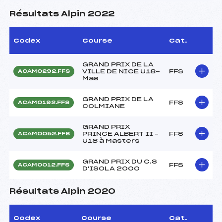
Résultats Alpin 2022
Codex
Course
Cat.
GRAND PRIX DE LA
VILLE DE NICE U18-
FFS
ACAM0292.FFS
Mas
GRAND PRIX DE LA
FFS
ACAM0192.FFS
COLMIANE
GRAND PRIX
PRINCE ALBERT II –
FFS
ACAM0052.FFS
U18 à Masters
GRAND PRIX DU C.S
FFS
ACAM0012.FFS
D'ISOLA 2000
Résultats Alpin 2020
Codex
Course
Cat.