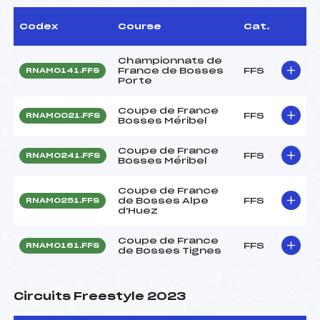
Codex
Course
Cat.
Championnats de
France de Bosses
FFS
RNAM0141.FFS
Porte
Coupe de France
FFS
RNAM0021.FFS
Bosses Méribel
Coupe de France
FFS
RNAM0241.FFS
Bosses Méribel
Coupe de France
de Bosses Alpe
FFS
RNAM0251.FFS
d'Huez
Coupe de France
FFS
RNAM0161.FFS
de Bosses Tignes
Circuits Freestyle 2023