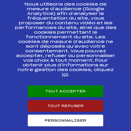
Nous utilisons des cookies de
ESPACE PRESSE
mesure d’audience (Google
Analytics) afin d’analyser la
fréquentation du site, vous
Ressources
proposer du contenu vidéo et les
performances du site, ainsi que des
Pass’Neige
cookies permettant le
Projet sportif fédéral
fonctionnement du site. Les
cookies de mesure d’audience ne
Projet de performance fédéral
sont déposés qu’avec votre
Antidopage
consentement. Vous pouvez
Pôle Développement, Formation, Suivi
accepter, refuser ou personnaliser
Scientifique
vos choix à tout moment. Pour
Listes ministérielles
obtenir plus d'informations sur
notre gestion des cookies, cliquez
Pôle vie de l’athlète
ici
.
Enseignement professionnel
Informatique et chronométrage
Circuits
TOUT ACCEPTER
Carrières
Développement des habiletés mentales
TOUT REFUSER
PERSONNALISER
© 2026 Fédération Française de Ski
Mentions légales
Politique de