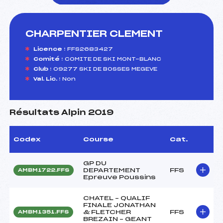
CHARPENTIER CLEMENT
foi(s) le ski
Licence :
FFS2683427
Comité :
COMITE DE SKI MONT-BLANC
Club :
09277 SKI DE BOSSES MEGEVE
Val. Lic. :
Non
Résultats Alpin 2019
Codex
Course
Cat.
GP DU
DEPARTEMENT
FFS
AMBM1722.FFS
Epreuve Poussins
CHATEL – QUALIF
FINALE JONATHAN
& FLETCHER
FFS
AMBM1351.FFS
BREZAIN – GEANT