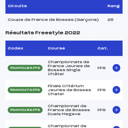
Circuits
Rang
Coupe de France de Bosses (Garçons)
25
Résultats Freestyle 2022
Codex
Course
Cat.
Championnats de
France Jeunes de
FFS
RNAM0183.FFS
Bosses Single
Châtel
Finale Critérium
Jeunes de Bosses
FFS
RNAM0173.FFS
Chatel
Championnat de
France de Bosses
FFS
RNAM0162.FFS
Duels Megeve
Championnat de