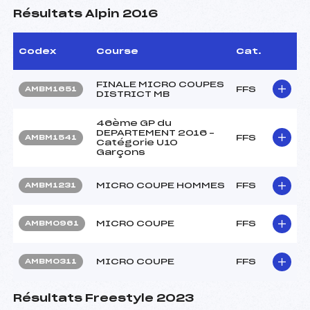
Résultats Alpin 2016
Codex
Course
Cat.
FINALE MICRO COUPES
FFS
AMBM1651
DISTRICT MB
46ème GP du
DEPARTEMENT 2016 –
FFS
AMBM1541
Catégorie U10
Garçons
MICRO COUPE HOMMES
FFS
AMBM1231
MICRO COUPE
FFS
AMBM0961
MICRO COUPE
FFS
AMBM0311
Résultats Freestyle 2023