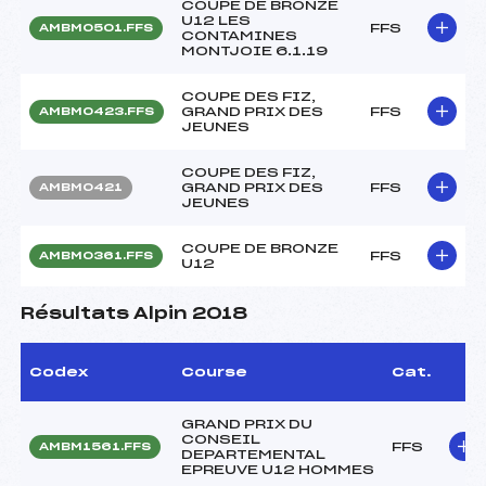
COUPE DE BRONZE
U12 LES
FFS
AMBM0501.FFS
CONTAMINES
MONTJOIE 6.1.19
COUPE DES FIZ,
GRAND PRIX DES
FFS
AMBM0423.FFS
JEUNES
COUPE DES FIZ,
GRAND PRIX DES
FFS
AMBM0421
JEUNES
COUPE DE BRONZE
FFS
AMBM0361.FFS
U12
Résultats Alpin 2018
Codex
Course
Cat.
GRAND PRIX DU
CONSEIL
FFS
AMBM1561.FFS
DEPARTEMENTAL
EPREUVE U12 HOMMES