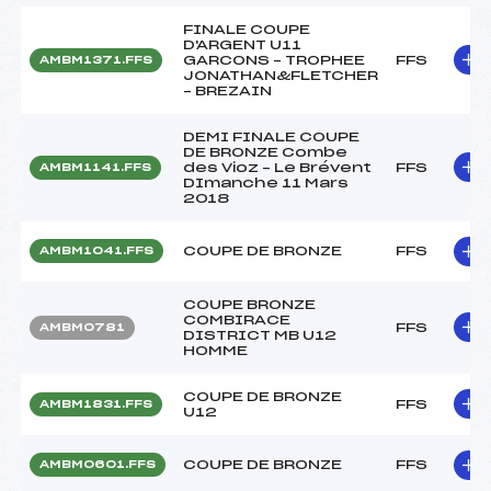
FINALE COUPE
D'ARGENT U11
GARCONS – TROPHEE
FFS
AMBM1371.FFS
JONATHAN&FLETCHER
– BREZAIN
DEMI FINALE COUPE
DE BRONZE Combe
des Vioz – Le Brévent
FFS
AMBM1141.FFS
DImanche 11 Mars
2018
COUPE DE BRONZE
FFS
AMBM1041.FFS
COUPE BRONZE
COMBIRACE
FFS
AMBM0781
DISTRICT MB U12
HOMME
COUPE DE BRONZE
FFS
AMBM1831.FFS
U12
COUPE DE BRONZE
FFS
AMBM0601.FFS