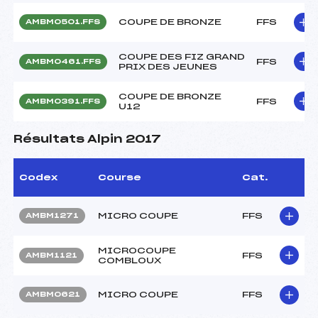
COUPE DE BRONZE
FFS
AMBM0501.FFS
COUPE DES FIZ GRAND
FFS
AMBM0461.FFS
PRIX DES JEUNES
COUPE DE BRONZE
FFS
AMBM0391.FFS
U12
Résultats Alpin 2017
Codex
Course
Cat.
MICRO COUPE
FFS
AMBM1271
MICROCOUPE
FFS
AMBM1121
COMBLOUX
MICRO COUPE
FFS
AMBM0621