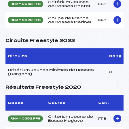
Critérium Jeunes
FFS
RNAM0053.FFS
de Bosses Chatel
Coupe de France
FFS
RNAM0022.FFS
de Bosses Meribel
Circuits Freestyle 2022
Circuits
Rang
Critérium Jeunes Minimes de Bosses
3
(Garçons)
Résultats Freestyle 2020
Codex
Course
Cat.
Critérium Jeune de
FFS
RNAM0352.FFS
Bosse Megeve