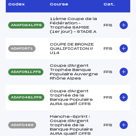
Codex
Course
Cat.
11ème Coupe de la
Fédération –
FFS
ANAF0241.FFS
Trophée SAMSE
(1er jour) – STADE A
COUPE DE BRONZE
QUALIFICATION //
FFS
ADAF0571
U14
Coupe d'Argent
Trophée Banque
FFS
ADAF0511.FFS
Populaire Auvergne
Rhône Alpes
Coupe d'Argent
trophée de la
FFS
ADAF0481.FFS
Banque Populaire
AURA qualif CFFS
Manche-Sprint :
Coupe d'Argent
trophée de la
FFS
ADAF0482
Banque Populaire
AURA qualif CFFS