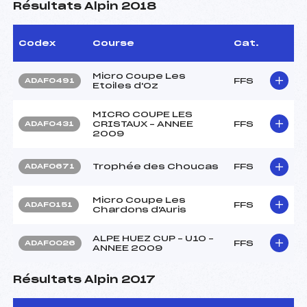
Résultats Alpin 2018
Codex
Course
Cat.
Micro Coupe Les
FFS
ADAF0491
Etoiles d'Oz
MICRO COUPE LES
CRISTAUX – ANNEE
FFS
ADAF0431
2009
Trophée des Choucas
FFS
ADAF0671
Micro Coupe Les
FFS
ADAF0151
Chardons d'Auris
ALPE HUEZ CUP – U10 –
FFS
ADAF0026
ANNEE 2009
Résultats Alpin 2017