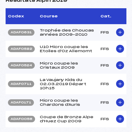
Résultats Alpin 2019
Codex
Course
Cat.
Trophée des Choucas
FFS
ADAF0631
années 2009-2010
U10 Micro coupe les
FFS
ADAF0582
Etoiles d'Oz Allemomt
Micro coupe les
FFS
ADAF0524
Cristaux 2009
La Vaujany Kids du
02.03.2019 Départ
FFS
ADAF0711
10h15
Micro coupe les
FFS
ADAF0171
Chardons d'Auris
Coupe de Bronze Alpe
FFS
ADAF0056
d'Huez Cup 2009