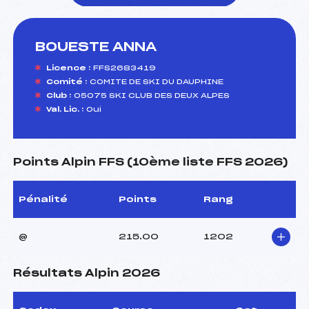
BOUESTE ANNA
foi(s) le ski
Licence :
FFS2683419
Comité :
COMITE DE SKI DU DAUPHINE
Club :
05075 SKI CLUB DES DEUX ALPES
Val. Lic. :
Oui
Points Alpin FFS (10ème liste FFS 2026)
Pénalité
Points
Rang
@
215.00
1202
Résultats Alpin 2026