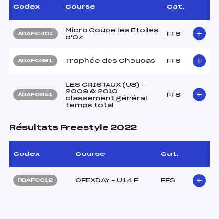
Codex
Course
Cat.
Micro Coupe les Etoiles
FFS
ADAF0401
d'Oz
Trophée des Choucas
FFS
ADAF0391
LES CRISTAUX (U8) –
2009 & 2010
FFS
ADAF0651
classement général
temps total
Résultats Freestyle 2022
Codex
Course
Cat.
OFEXDAY – U14 F
FFS
RDAF0012