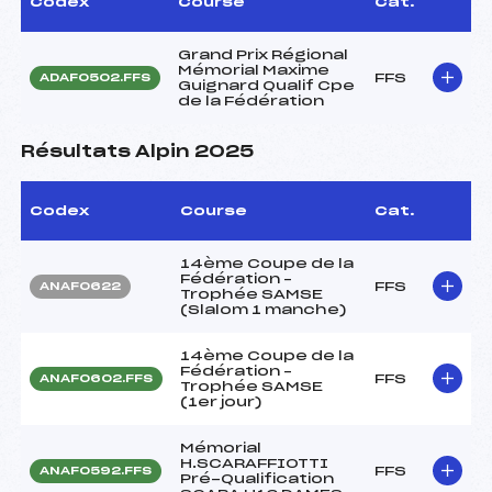
Codex
Course
Cat.
Grand Prix Régional
Mémorial Maxime
FFS
ADAF0502.FFS
Guignard Qualif Cpe
de la Fédération
Résultats Alpin 2025
Codex
Course
Cat.
14ème Coupe de la
Fédération –
FFS
ANAF0622
Trophée SAMSE
(Slalom 1 manche)
14ème Coupe de la
Fédération –
FFS
ANAF0602.FFS
Trophée SAMSE
(1er jour)
Mémorial
H.SCARAFFIOTTI
FFS
ANAF0592.FFS
Pré-Qualification