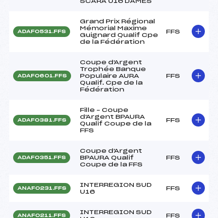
SCARA U16 DAMES
Grand Prix Régional
Mémorial Maxime
FFS
ADAF0531.FFS
Guignard Qualif Cpe
de la Fédération
Coupe d'Argent
Trophée Banque
Populaire AURA
FFS
ADAF0601.FFS
Qualif. Cpe de la
Fédération
Fille – Coupe
d'Argent BPAURA
FFS
ADAF0381.FFS
Qualif Coupe de la
FFS
Coupe d'Argent
BPAURA Qualif
FFS
ADAF0351.FFS
Coupe de la FFS
INTERREGION SUD
FFS
ANAF0231.FFS
U16
INTERREGION SUD
FFS
ANAF0211.FFS