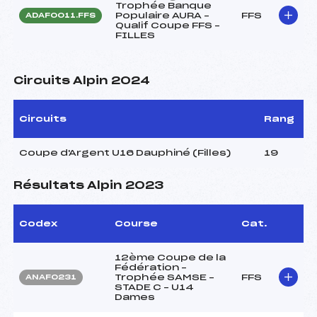
Trophée Banque
Populaire AURA –
FFS
ADAF0011.FFS
Qualif Coupe FFS –
FILLES
Circuits Alpin 2024
Circuits
Rang
Coupe d'Argent U16 Dauphiné (Filles)
19
Résultats Alpin 2023
Codex
Course
Cat.
12ème Coupe de la
Fédération –
Trophée SAMSE –
FFS
ANAF0231
STADE C – U14
Dames