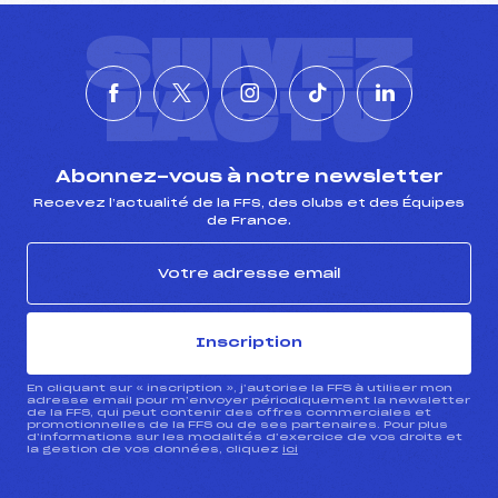
SUIVEZ
L'ACTU
Abonnez-vous à notre newsletter
Recevez l’actualité de la FFS, des clubs et des Équipes
de France.
Inscription
En cliquant sur « inscription », j’autorise la FFS à utiliser mon
adresse email pour m’envoyer périodiquement la newsletter
de la FFS, qui peut contenir des offres commerciales et
promotionnelles de la FFS ou de ses partenaires. Pour plus
d’informations sur les modalités d’exercice de vos droits et
la gestion de vos données, cliquez
ici