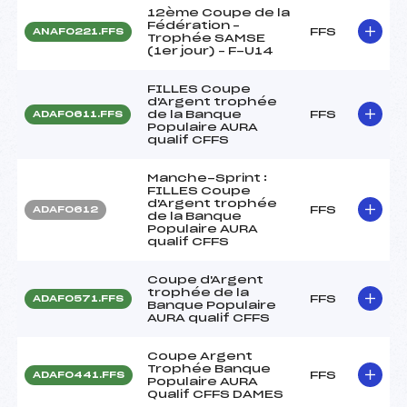
12ème Coupe de la
Fédération –
FFS
ANAF0221.FFS
Trophée SAMSE
(1er jour) – F-U14
FILLES Coupe
d'Argent trophée
de la Banque
FFS
ADAF0611.FFS
Populaire AURA
qualif CFFS
Manche-Sprint :
FILLES Coupe
d'Argent trophée
FFS
ADAF0612
de la Banque
Populaire AURA
qualif CFFS
Coupe d'Argent
trophée de la
FFS
ADAF0571.FFS
Banque Populaire
AURA qualif CFFS
Coupe Argent
Trophée Banque
FFS
ADAF0441.FFS
Populaire AURA
Qualif CFFS DAMES