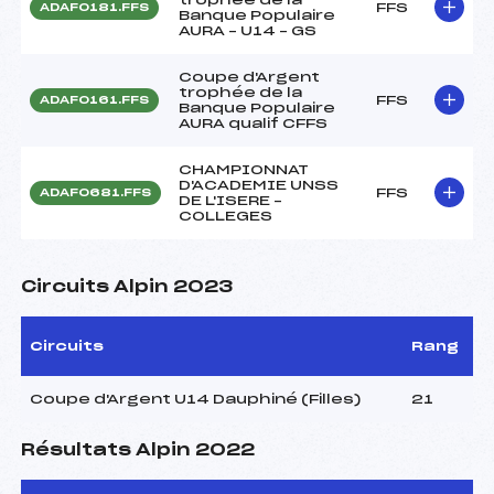
FFS
ADAF0181.FFS
Banque Populaire
AURA – U14 – GS
Coupe d'Argent
trophée de la
FFS
ADAF0161.FFS
Banque Populaire
AURA qualif CFFS
CHAMPIONNAT
D'ACADEMIE UNSS
FFS
ADAF0681.FFS
DE L'ISERE –
COLLEGES
Circuits Alpin 2023
Circuits
Rang
Coupe d'Argent U14 Dauphiné (Filles)
21
Résultats Alpin 2022