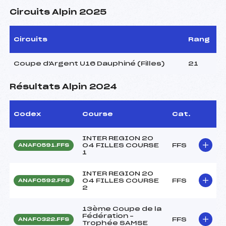
Circuits Alpin 2025
Circuits
Rang
Coupe d'Argent U16 Dauphiné (Filles)
21
Résultats Alpin 2024
Codex
Course
Cat.
INTER REGION 20
04 FILLES COURSE
FFS
ANAF0591.FFS
1
INTER REGION 20
04 FILLES COURSE
FFS
ANAF0592.FFS
2
13ème Coupe de la
Fédération –
FFS
ANAF0322.FFS
Trophée SAMSE