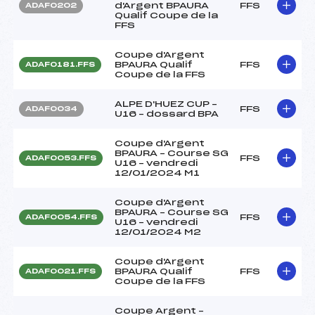
d'Argent BPAURA
FFS
ADAF0202
Qualif Coupe de la
FFS
Coupe d'Argent
BPAURA Qualif
FFS
ADAF0181.FFS
Coupe de la FFS
ALPE D'HUEZ CUP –
FFS
ADAF0034
U16 – dossard BPA
Coupe d'Argent
BPAURA – Course SG
FFS
ADAF0053.FFS
U16 – vendredi
12/01/2024 M1
Coupe d'Argent
BPAURA – Course SG
FFS
ADAF0054.FFS
U16 – vendredi
12/01/2024 M2
Coupe d'Argent
BPAURA Qualif
FFS
ADAF0021.FFS
Coupe de la FFS
Coupe Argent –