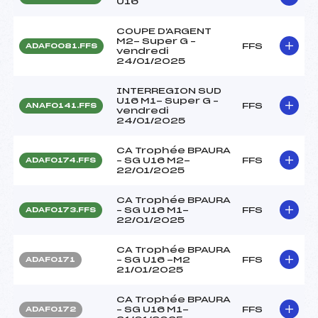
U16
COUPE D'ARGENT
M2- Super G –
FFS
ADAF0081.FFS
vendredi
24/01/2025
INTERREGION SUD
U16 M1- Super G –
FFS
ANAF0141.FFS
vendredi
24/01/2025
CA Trophée BPAURA
– SG U16 M2-
FFS
ADAF0174.FFS
22/01/2025
CA Trophée BPAURA
– SG U16 M1-
FFS
ADAF0173.FFS
22/01/2025
CA Trophée BPAURA
– SG U16 -M2
FFS
ADAF0171
21/01/2025
CA Trophée BPAURA
– SG U16 M1-
FFS
ADAF0172