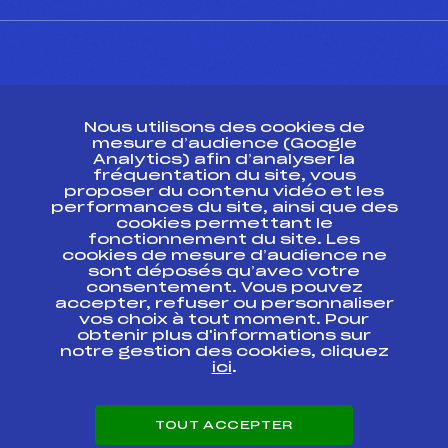
CONTACT
Nous utilisons des cookies de
ESPACE PRESSE
mesure d’audience (Google
Analytics) afin d’analyser la
fréquentation du site, vous
Ressources
proposer du contenu vidéo et les
performances du site, ainsi que des
Pass’Neige
cookies permettant le
Projet sportif fédéral
fonctionnement du site. Les
cookies de mesure d’audience ne
Projet de performance fédéral
sont déposés qu’avec votre
Antidopage
consentement. Vous pouvez
Pôle Développement, Formation, Suivi
accepter, refuser ou personnaliser
Scientifique
vos choix à tout moment. Pour
Listes ministérielles
obtenir plus d'informations sur
notre gestion des cookies, cliquez
Pôle vie de l’athlète
ici
.
Enseignement professionnel
Informatique et chronométrage
Circuits
TOUT ACCEPTER
Carrières