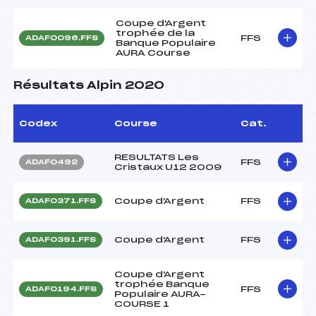
Coupe d'Argent
trophée de la
FFS
ADAF0096.FFS
Banque Populaire
AURA Course
Résultats Alpin 2020
Codex
Course
Cat.
RESULTATS Les
FFS
ADAF0492
Cristaux U12 2009
Coupe d'Argent
FFS
ADAF0371.FFS
Coupe d'Argent
FFS
ADAF0391.FFS
Coupe d'Argent
trophée Banque
FFS
ADAF0194.FFS
Populaire AURA-
COURSE 1