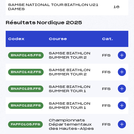
SAMSE NATIONAL TOUR BIATHLON U21
16
DAMES
Résultats Nordique 2025
Codex
Course
Cat.
SAMSE BIATHLON
FFS
BNAF0145.FFS
SUMMER TOUR 2
SAMSE BIATHLON
FFS
BNAF0142.FFS
SUMMER TOUR 2
SAMSE BIATHLON
FFS
BNAF0125.FFS
SUMMER TOUR 1
SAMSE BIATHLON
FFS
BNAF0122.FFS
SUMMER TOUR 1
Championnats
Départementaux
FFS
FAPF0105.FFS
des Hautes-Alpes