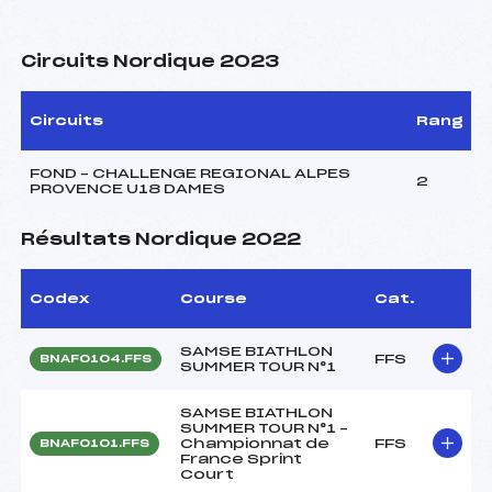
Circuits Nordique 2023
Circuits
Rang
FOND – CHALLENGE REGIONAL ALPES
2
PROVENCE U18 DAMES
Résultats Nordique 2022
Codex
Course
Cat.
SAMSE BIATHLON
FFS
BNAF0104.FFS
SUMMER TOUR N°1
SAMSE BIATHLON
SUMMER TOUR N°1 –
Championnat de
FFS
BNAF0101.FFS
France Sprint
Court