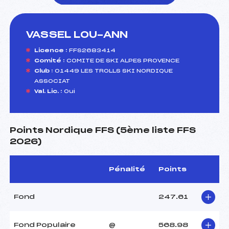
VASSEL LOU-ANN
foi(s) le ski
Licence :
FFS2683414
Comité :
COMITE DE SKI ALPES PROVENCE
Club :
01449 LES TROLLS SKI NORDIQUE
ASSOCIAT
Val. Lic. :
Oui
Points Nordique FFS (5ème liste FFS
2026)
Pénalité
Points
Fond
247.61
Fond Populaire
@
568.98