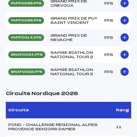
GRAND PRIX DE
FFS
FAPF0035.FFS
CREVOUX
GRAND PRIX DE PUY
FFS
FAPF0025.FFS
SAINT VINCENT
GRAND PRIX DE
FFS
FAPF0014.FFS
NEVACHE
SAMSE BIATHLON
FFS
BNAF0034.FFS
NATIONAL TOUR 2
SAMSE BIATHLON
FFS
BNAF0032.FFS
NATIONAL TOUR 2
Circuits Nordique 2026
Circuits
Rang
FOND – CHALLENGE REGIONAL ALPES
11
PROVENCE SENIORS DAMES