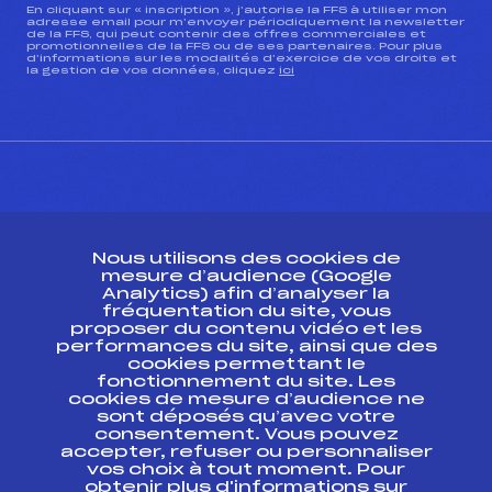
En cliquant sur « inscription », j’autorise la FFS à utiliser mon
adresse email pour m’envoyer périodiquement la newsletter
de la FFS, qui peut contenir des offres commerciales et
promotionnelles de la FFS ou de ses partenaires. Pour plus
d’informations sur les modalités d’exercice de vos droits et
la gestion de vos données, cliquez
ici
CONTACT
Nous utilisons des cookies de
ESPACE PRESSE
mesure d’audience (Google
Analytics) afin d’analyser la
fréquentation du site, vous
Ressources
proposer du contenu vidéo et les
performances du site, ainsi que des
Pass’Neige
cookies permettant le
Projet sportif fédéral
fonctionnement du site. Les
cookies de mesure d’audience ne
Projet de performance fédéral
sont déposés qu’avec votre
Antidopage
consentement. Vous pouvez
Pôle Développement, Formation, Suivi
accepter, refuser ou personnaliser
Scientifique
vos choix à tout moment. Pour
Listes ministérielles
obtenir plus d'informations sur