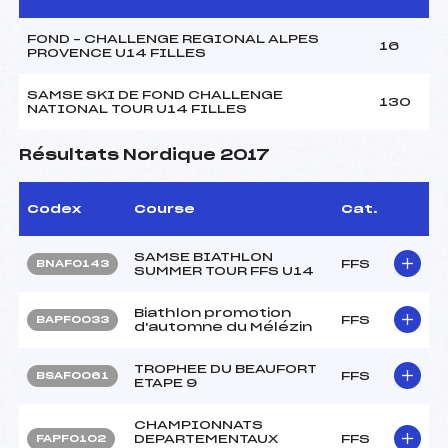
FOND – CHALLENGE REGIONAL ALPES
16
PROVENCE U14 FILLES
SAMSE SKI DE FOND CHALLENGE
130
NATIONAL TOUR U14 FILLES
Résultats Nordique 2017
Codex
Course
Cat.
SAMSE BIATHLON
FFS
BNAF0143
SUMMER TOUR FFS U14
Biathlon promotion
FFS
BAPF0033
d'automne du Mélézin
TROPHEE DU BEAUFORT
FFS
BSAF0061
ETAPE 9
CHAMPIONNATS
DEPARTEMENTAUX
FFS
FAPF0102