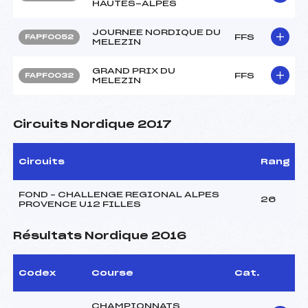
HAUTES-ALPES
JOURNEE NORDIQUE DU
FFS
FAPF0052
MELEZIN
GRAND PRIX DU
FFS
FAPF0032
MELEZIN
Circuits Nordique 2017
Circuits
Rang
FOND – CHALLENGE REGIONAL ALPES
26
PROVENCE U12 FILLES
Résultats Nordique 2016
Codex
Course
Cat.
CHAMPIONNATS