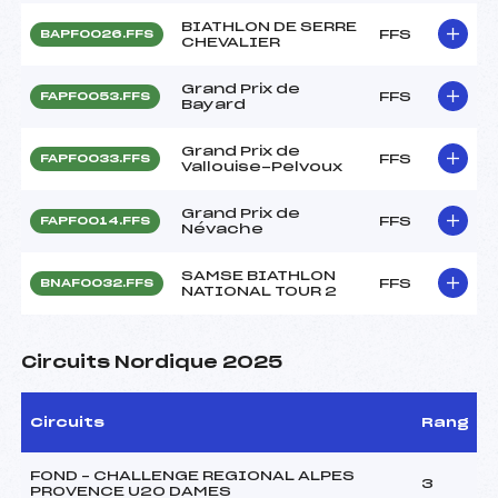
BIATHLON DE SERRE
FFS
BAPF0026.FFS
CHEVALIER
Grand Prix de
FFS
FAPF0053.FFS
Bayard
Grand Prix de
FFS
FAPF0033.FFS
Vallouise-Pelvoux
Grand Prix de
FFS
FAPF0014.FFS
Névache
SAMSE BIATHLON
FFS
BNAF0032.FFS
NATIONAL TOUR 2
Circuits Nordique 2025
Circuits
Rang
FOND – CHALLENGE REGIONAL ALPES
3
PROVENCE U20 DAMES