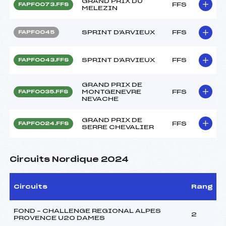
GRAND PRIX DU
FFS
FAPF0073.FFS
MELEZIN
SPRINT D'ARVIEUX
FFS
FAPF0045
SPRINT D'ARVIEUX
FFS
FAPF0043.FFS
GRAND PRIX DE
MONTGENEVRE
FFS
FAPF0035.FFS
NEVACHE
GRAND PRIX DE
FFS
FAPF0024.FFS
SERRE CHEVALIER
Circuits Nordique 2024
Circuits
Rang
FOND – CHALLENGE REGIONAL ALPES
2
PROVENCE U20 DAMES