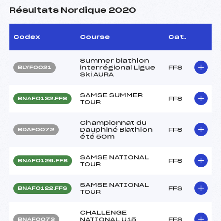
Résultats Nordique 2020
Codex
Course
Cat.
Summer biathlon
interrégional Ligue
FFS
BLYF0021
Ski AURA
SAMSE SUMMER
FFS
BNAF0132.FFS
TOUR
Championnat du
Dauphiné Biathlon
FFS
BDAF0072
été 50m
SAMSE NATIONAL
FFS
BNAF0126.FFS
TOUR
SAMSE NATIONAL
FFS
BNAF0122.FFS
TOUR
CHALLENGE
NATIONAL U15
FFS
BNAF0073