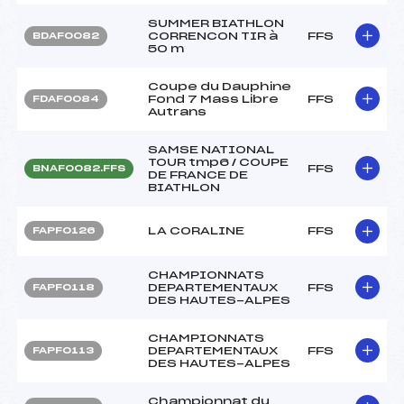
SUMMER BIATHLON
CORRENCON TIR à
FFS
BDAF0082
50 m
Coupe du Dauphine
Fond 7 Mass Libre
FFS
FDAF0084
Autrans
SAMSE NATIONAL
TOUR tmp6 / COUPE
FFS
BNAF0082.FFS
DE FRANCE DE
BIATHLON
LA CORALINE
FFS
FAPF0126
CHAMPIONNATS
DEPARTEMENTAUX
FFS
FAPF0118
DES HAUTES-ALPES
CHAMPIONNATS
DEPARTEMENTAUX
FFS
FAPF0113
DES HAUTES-ALPES
Championnat du