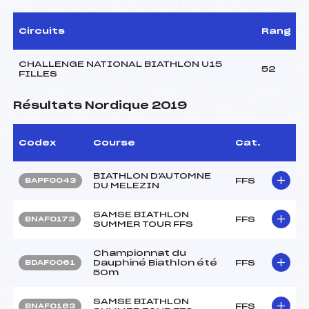
Circuits
Rang
CHALLENGE NATIONAL BIATHLON U15
52
FILLES
Résultats Nordique 2019
Codex
Course
Cat.
BIATHLON D'AUTOMNE
FFS
BAPF0043
DU MELEZIN
SAMSE BIATHLON
FFS
BNAF0173
SUMMER TOUR FFS
Championnat du
Dauphiné Biathlon été
FFS
BDAF0061
50m
SAMSE BIATHLON
FFS
BNAF0163