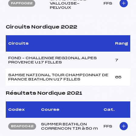
VALLOUISE-
FFS
FAPF0022
PELVOUX
Circuits Nordique 2022
Circuits
Rang
FOND – CHALLENGE REGIONAL ALPES
7
PROVENCE U17 FILLES
SAMSE NATIONAL TOUR CHAMPIONNAT DE
65
FRANCE BIATHLON U17 FILLES
Résultats Nordique 2021
Codex
Course
Cat.
SUMMER BIATHLON
FFS
BDAF0042
CORRENCON TIR à 50 m