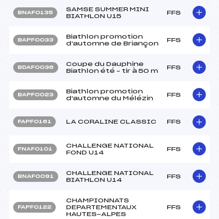
SAMSE SUMMER MINI
FFS
BNAF0135
BIATHLON U15
Biathlon promotion
FFS
BAPF0033
d'automne de Briançon
Coupe du Dauphine
FFS
BDAF0036
Biathlon été – tir à 50 m
Biathlon promotion
FFS
BAPF0023
d'automne du Mélézin
LA CORALINE CLASSIC
FFS
FAPF0161
CHALLENGE NATIONAL
FFS
FNAF0101
FOND U14
CHALLENGE NATIONAL
FFS
BNAF0091
BIATHLON U14
CHAMPIONNATS
DEPARTEMENTAUX
FFS
FAPF0122
HAUTES-ALPES