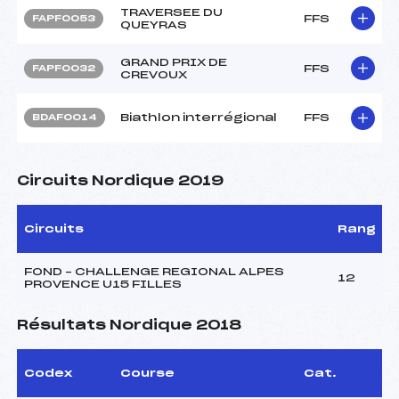
TRAVERSEE DU
FFS
FAPF0053
QUEYRAS
GRAND PRIX DE
FFS
FAPF0032
CREVOUX
Biathlon interrégional
FFS
BDAF0014
Circuits Nordique 2019
Circuits
Rang
FOND – CHALLENGE REGIONAL ALPES
12
PROVENCE U15 FILLES
Résultats Nordique 2018
Codex
Course
Cat.