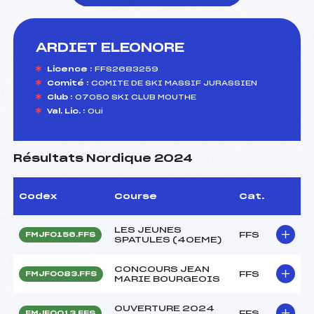
ARDIET ELEONORE
foi(s) le ski
Licence :
FFS2683259
Comité :
COMITE DE SKI MASSIF JURASSIEN
Club :
07050 SKI CLUB MOUTHE
Val. Lic. :
Oui
Résultats Nordique 2024
Codex
Course
Cat.
LES JEUNES
FFS
FMJF0156.FFS
SPATULES (40EME)
CONCOURS JEAN
FFS
FMJF0083.FFS
MARIE BOURGEOIS
OUVERTURE 2024
FFS
FMJF0013.FFS