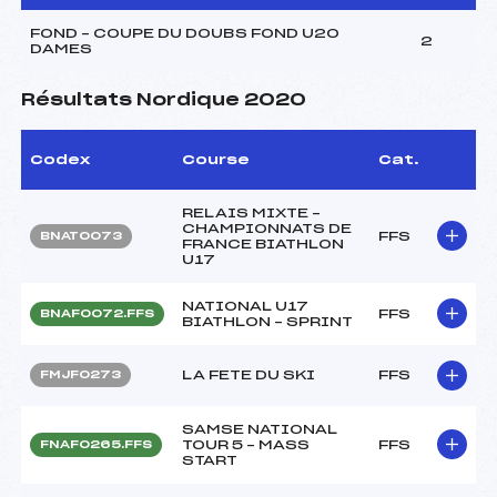
FOND – COUPE DU DOUBS FOND U20
2
DAMES
Résultats Nordique 2020
Codex
Course
Cat.
RELAIS MIXTE –
CHAMPIONNATS DE
FFS
BNAT0073
FRANCE BIATHLON
U17
NATIONAL U17
FFS
BNAF0072.FFS
BIATHLON – SPRINT
LA FETE DU SKI
FFS
FMJF0273
SAMSE NATIONAL
TOUR 5 – MASS
FFS
FNAF0265.FFS
START