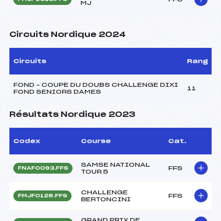
MJ
Circuits Nordique 2024
Circuits
Rang
FOND – COUPE DU DOUBS CHALLENGE DIXI
11
FOND SENIORS DAMES
Résultats Nordique 2023
Codex
Course
Cat.
SAMSE NATIONAL
FFS
FNAF0093.FFS
TOUR 5
CHALLENGE
FFS
FMJF0126.FFS
BERTONCINI
GRAND PRIX DE