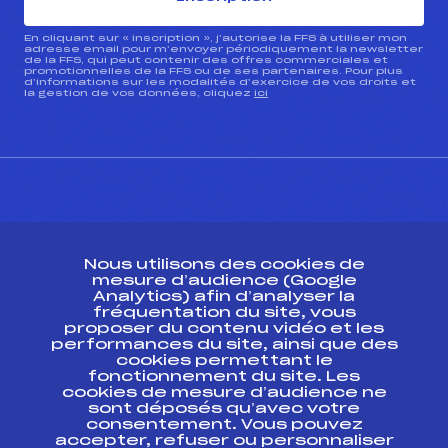
En cliquant sur « inscription », j’autorise la FFS à utiliser mon
adresse email pour m’envoyer périodiquement la newsletter
de la FFS, qui peut contenir des offres commerciales et
promotionnelles de la FFS ou de ses partenaires. Pour plus
d’informations sur les modalités d’exercice de vos droits et
la gestion de vos données, cliquez
ici
CONTACT
Nous utilisons des cookies de
ESPACE PRESSE
mesure d’audience (Google
Analytics) afin d’analyser la
fréquentation du site, vous
Ressources
proposer du contenu vidéo et les
performances du site, ainsi que des
Pass’Neige
cookies permettant le
Projet sportif fédéral
fonctionnement du site. Les
cookies de mesure d’audience ne
Projet de performance fédéral
sont déposés qu’avec votre
Antidopage
consentement. Vous pouvez
Pôle Développement, Formation, Suivi
accepter, refuser ou personnaliser