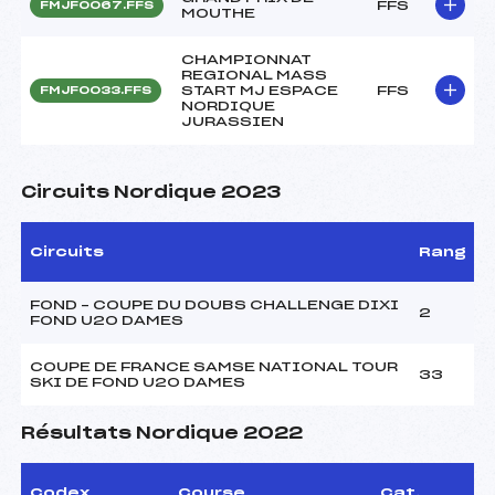
FFS
FMJF0067.FFS
MOUTHE
CHAMPIONNAT
REGIONAL MASS
START MJ ESPACE
FFS
FMJF0033.FFS
NORDIQUE
JURASSIEN
Circuits Nordique 2023
Circuits
Rang
FOND – COUPE DU DOUBS CHALLENGE DIXI
2
FOND U20 DAMES
COUPE DE FRANCE SAMSE NATIONAL TOUR
33
SKI DE FOND U20 DAMES
Résultats Nordique 2022
Codex
Course
Cat.