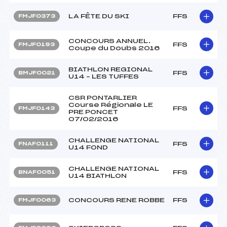
LA FÊTE DU SKI
FFS
FMJF0373
CONCOURS ANNUEL.
FFS
FMJF0193
Coupe du Doubs 2016
BIATHLON REGIONAL
FFS
BMJF0021
U14 – LES TUFFES
CSR PONTARLIER
Course Régionale LE
FFS
FMJF0143
PRE PONCET
07/02/2016
CHALLENGE NATIONAL
FFS
FNAF0111
U14 FOND
CHALLENGE NATIONAL
FFS
BNAF0051
U14 BIATHLON
CONCOURS RENE ROBBE
FFS
FMJF0063