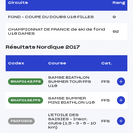
Circuits
Rang
FOND – COUPE DU DOUBS U16 FILLES
9
CHAMPIONNAT DE FRANCE de ski de fond
92
U16 DAMES
Résultats Nordique 2017
Codex
Course
Cat.
SAMSE BIATHLON
SUMMER TOUR FFS
FFS
BNAF0142.FFS
U16
SAMSE SUMMER
FFS
BNAF0132.FFS
MINI BIATHLON U16
L'ETOILE DES
SAISIES – Inscr.
FFS
FSAF0302
clubs (1,5 – 3 – 5 – 10
km)