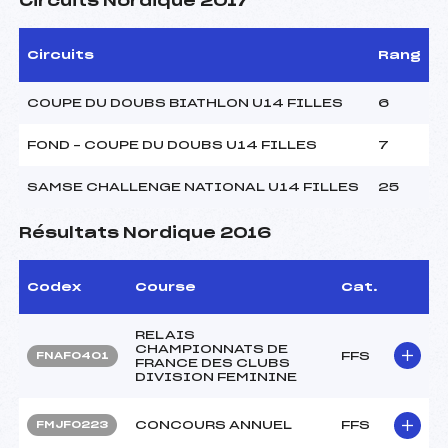
Circuits Nordique 2017
Circuits
Rang
COUPE DU DOUBS BIATHLON U14 FILLES
6
FOND – COUPE DU DOUBS U14 FILLES
7
SAMSE CHALLENGE NATIONAL U14 FILLES
25
Résultats Nordique 2016
Codex
Course
Cat.
RELAIS
CHAMPIONNATS DE
FFS
FNAF0401
FRANCE DES CLUBS
DIVISION FEMININE
CONCOURS ANNUEL
FFS
FMJF0223