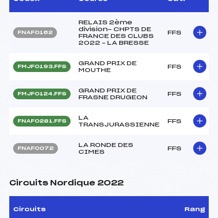
RELAIS 2ème
division- CHPTS DE
FFS
FNAF0162
FRANCE DES CLUBS
2022 – LA BRESSE
GRAND PRIX DE
FFS
FMJF0193.FFS
MOUTHE
GRAND PRIX DE
FFS
FMJF0124.FFS
FRASNE DRUGEON
LA
FFS
FNAF0281.FFS
TRANSJURASSIENNE
LA RONDE DES
FFS
FNAF0072
CIMES
Circuits Nordique 2022
Circuits
Rang