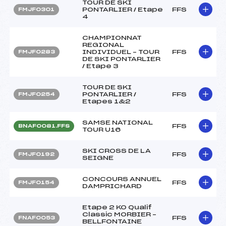
TOUR DE SKI
PONTARLIER / Etape
FFS
FMJF0301
4
CHAMPIONNAT
REGIONAL
INDIVIDUEL – TOUR
FFS
FMJF0283
DE SKI PONTARLIER
/ Etape 3
TOUR DE SKI
PONTARLIER /
FFS
FMJF0254
Etapes 1&2
SAMSE NATIONAL
FFS
BNAF0081.FFS
TOUR U16
SKI CROSS DE LA
FFS
FMJF0192
SEIGNE
CONCOURS ANNUEL
FFS
FMJF0154
DAMPRICHARD
Etape 2 KO Qualif
Classic MORBIER –
FFS
FNAF0053
BELLFONTAINE