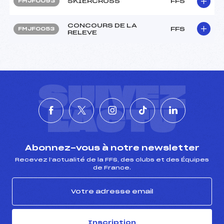
SKIERCROSS
FFS
FMJF0093
CONCOURS DE LA
FFS
FMJF0053
RELEVE
SUIVEZ
L'ACTU
Abonnez-vous à notre newsletter
Recevez l’actualité de la FFS, des clubs et des Équipes
de France.
Inscription