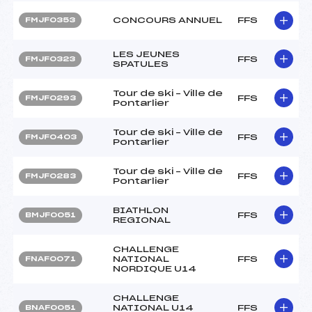
CONCOURS ANNUEL
FFS
FMJF0353
LES JEUNES
FFS
FMJF0323
SPATULES
Tour de ski – Ville de
FFS
FMJF0293
Pontarlier
Tour de ski – Ville de
FFS
FMJF0403
Pontarlier
Tour de ski – Ville de
FFS
FMJF0283
Pontarlier
BIATHLON
FFS
BMJF0051
REGIONAL
CHALLENGE
NATIONAL
FFS
FNAF0071
NORDIQUE U14
CHALLENGE
NATIONAL U14
FFS
BNAF0051