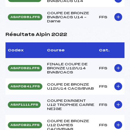
BVAB/CACS U14
COUPE DE BRONZE
BVAB/CACS U14 –
FFS
ASAF0961.FFS
Dame
Résultats Alpin 2022
Codex
Course
Cat.
FINALE COUPE DE
BRONZE U12/U14
FFS
ASAF0921.FFS
BVAB/CACS
COUPE DE BRONZE
FFS
ASAF0841.FFS
U12/U14 CACS/BVAB
COUPE D'ARGENT
U12 TROPHEE CARRE
FFS
ASAF1111.FFS
NEIGE
COUPE DE BRONZE
U12 DAMES
FFS
ASAF0821.FFS
CACS/BVAB