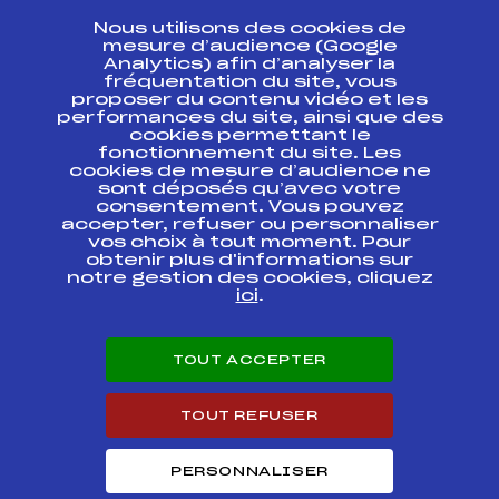
CONTACT
Nous utilisons des cookies de
ESPACE PRESSE
mesure d’audience (Google
Analytics) afin d’analyser la
fréquentation du site, vous
Ressources
proposer du contenu vidéo et les
performances du site, ainsi que des
Pass’Neige
cookies permettant le
Projet sportif fédéral
fonctionnement du site. Les
cookies de mesure d’audience ne
Projet de performance fédéral
sont déposés qu’avec votre
Antidopage
consentement. Vous pouvez
Pôle Développement, Formation, Suivi
accepter, refuser ou personnaliser
Scientifique
vos choix à tout moment. Pour
Listes ministérielles
obtenir plus d'informations sur
notre gestion des cookies, cliquez
Pôle vie de l’athlète
ici
.
Enseignement professionnel
Informatique et chronométrage
Circuits
TOUT ACCEPTER
Carrières
Développement des habiletés mentales
TOUT REFUSER
PERSONNALISER