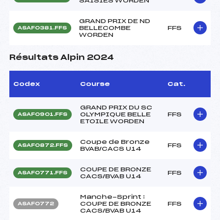
SAISIES WORDEN
GRAND PRIX DE ND
BELLECOMBE
FFS
ASAF0381.FFS
WORDEN
Résultats Alpin 2024
Codex
Course
Cat.
GRAND PRIX DU SC
OLYMPIQUE BELLE
FFS
ASAF0901.FFS
ETOILE WORDEN
Coupe de Bronze
FFS
ASAF0872.FFS
BVAB/CACS U14
COUPE DE BRONZE
FFS
ASAF0771.FFS
CACS/BVAB U14
Manche-Sprint :
COUPE DE BRONZE
FFS
ASAF0772
CACS/BVAB U14