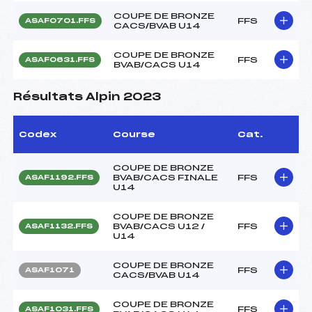
COUPE DE BRONZE
FFS
ASAF0701.FFS
CACS/BVAB U14
COUPE DE BRONZE
FFS
ASAF0631.FFS
BVAB/CACS U14
Résultats Alpin 2023
Codex
Course
Cat.
COUPE DE BRONZE
BVAB/CACS FINALE
FFS
ASAF1192.FFS
U14
COUPE DE BRONZE
BVAB/CACS U12 /
FFS
ASAF1132.FFS
U14
COUPE DE BRONZE
FFS
ASAF1071
CACS/BVAB U14
COUPE DE BRONZE
FFS
ASAF1031.FFS