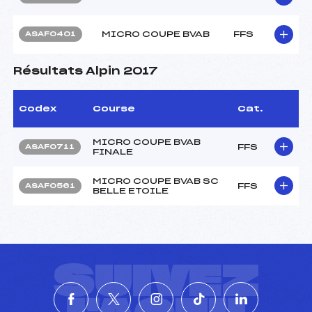
MICRO COUPE BVAB
FFS
ASAF0401
Résultats Alpin 2017
Codex
Course
Cat.
MICRO COUPE BVAB
FFS
ASAF0711
FINALE
MICRO COUPE BVAB SC
FFS
ASAF0561
BELLE ETOILE
SUIVEZ