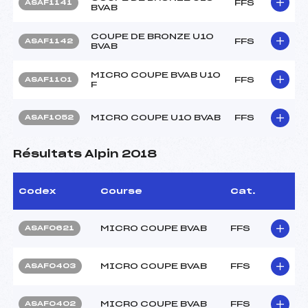
FFS
ASAF1141
BVAB
COUPE DE BRONZE U10
FFS
ASAF1142
BVAB
MICRO COUPE BVAB U10
FFS
ASAF1101
F
MICRO COUPE U10 BVAB
FFS
ASAF1052
Résultats Alpin 2018
Codex
Course
Cat.
MICRO COUPE BVAB
FFS
ASAF0621
MICRO COUPE BVAB
FFS
ASAF0403
MICRO COUPE BVAB
FFS
ASAF0402