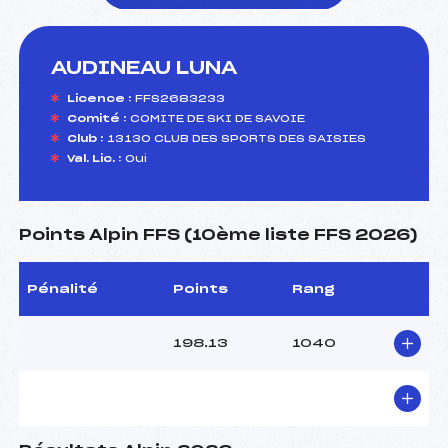
AUDINEAU LUNA
foi(s) le ski
Licence :
FFS2683233
Comité :
COMITE DE SKI DE SAVOIE
Club :
13130 CLUB DES SPORTS DES SAISIES
Val. Lic. :
Oui
Points Alpin FFS (10ème liste FFS 2026)
Pénalité
Points
Rang
198.13
1040