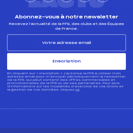
L'ACTU
Abonnez-vous à notre newsletter
Recevez l’actualité de la FFS, des clubs et des Équipes
de France.
Inscription
En cliquant sur « inscription », j’autorise la FFS à utiliser mon
adresse email pour m’envoyer périodiquement la newsletter
de la FFS, qui peut contenir des offres commerciales et
promotionnelles de la FFS ou de ses partenaires. Pour plus
d’informations sur les modalités d’exercice de vos droits et
la gestion de vos données, cliquez
ici