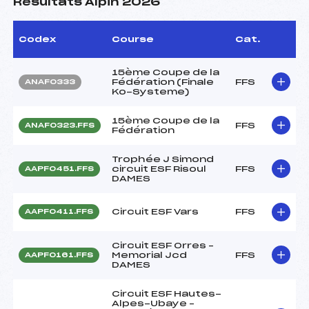
Résultats Alpin 2026
Codex
Course
Cat.
15ème Coupe de la
Fédération (Finale
FFS
ANAF0333
Ko-Systeme)
15ème Coupe de la
FFS
ANAF0323.FFS
Fédération
Trophée J Simond
circuit ESF Risoul
FFS
AAPF0451.FFS
DAMES
Circuit ESF Vars
FFS
AAPF0411.FFS
Circuit ESF Orres –
Memorial Jcd
FFS
AAPF0161.FFS
DAMES
Circuit ESF Hautes-
Alpes-Ubaye –