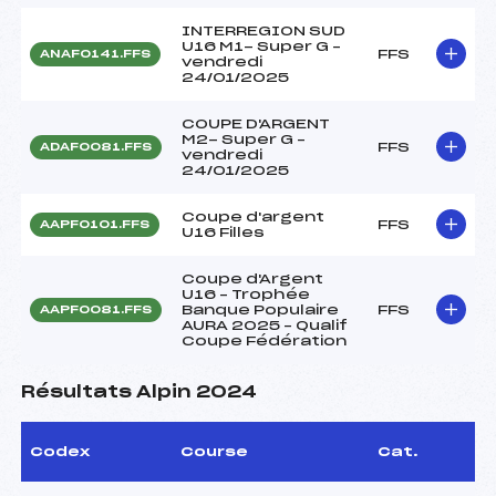
INTERREGION SUD
U16 M1- Super G –
FFS
ANAF0141.FFS
vendredi
24/01/2025
COUPE D'ARGENT
M2- Super G –
FFS
ADAF0081.FFS
vendredi
24/01/2025
Coupe d'argent
FFS
AAPF0101.FFS
U16 Filles
Coupe d'Argent
U16 – Trophée
Banque Populaire
FFS
AAPF0081.FFS
AURA 2025 – Qualif
Coupe Fédération
Résultats Alpin 2024
Codex
Course
Cat.