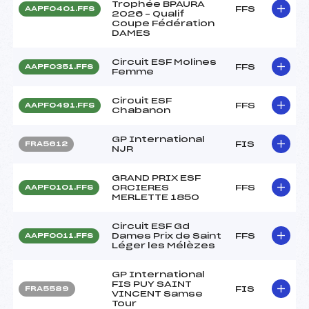
Trophée BPAURA
FFS
AAPF0401.FFS
2026 – Qualif
Coupe Fédération
DAMES
Circuit ESF Molines
FFS
AAPF0351.FFS
Femme
Circuit ESF
FFS
AAPF0491.FFS
Chabanon
GP International
FIS
FRA5612
NJR
GRAND PRIX ESF
ORCIERES
FFS
AAPF0101.FFS
MERLETTE 1850
Circuit ESF Gd
Dames Prix de Saint
FFS
AAPF0011.FFS
Léger les Mélèzes
GP International
FIS PUY SAINT
FIS
FRA5589
VINCENT Samse
Tour