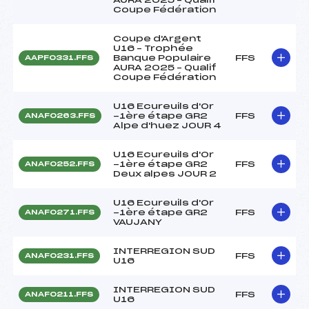
Coupe Fédération
Coupe d'Argent
U16 – Trophée
Banque Populaire
FFS
AAPF0331.FFS
AURA 2025 – Qualif
Coupe Fédération
U16 Ecureuils d'Or
-1ère étape GR2
FFS
ANAF0263.FFS
Alpe d'huez JOUR 4
U16 Ecureuils d'Or
-1ère étape GR2
FFS
ANAF0252.FFS
Deux alpes JOUR 2
U16 Ecureuils d'Or
-1ère étape GR2
FFS
ANAF0271.FFS
VAUJANY
INTERREGION SUD
FFS
ANAF0231.FFS
U16
INTERREGION SUD
FFS
ANAF0211.FFS
U16