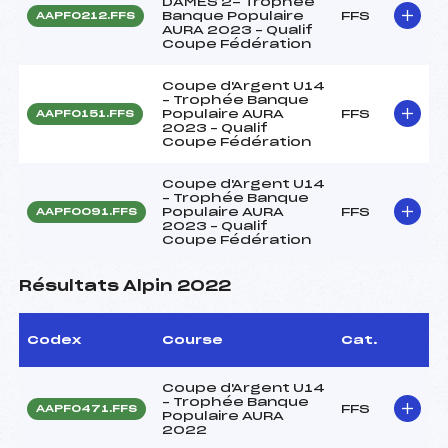
DAMES 2- Trophée
Banque Populaire
FFS
AAPF0212.FFS
AURA 2023 – Qualif
Coupe Fédération
Coupe d'Argent U14
– Trophée Banque
Populaire AURA
FFS
AAPF0151.FFS
2023 – Qualif
Coupe Fédération
Coupe d'Argent U14
– Trophée Banque
Populaire AURA
FFS
AAPF0091.FFS
2023 – Qualif
Coupe Fédération
Résultats Alpin 2022
Codex
Course
Cat.
Coupe d'Argent U14
– Trophée Banque
FFS
AAPF0471.FFS
Populaire AURA
2022