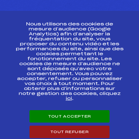
CONTACT
Nous utilisons des cookies de
ESPACE PRESSE
mesure d’audience (Google
Analytics) afin d’analyser la
fréquentation du site, vous
Ressources
proposer du contenu vidéo et les
performances du site, ainsi que des
Pass’Neige
cookies permettant le
Projet sportif fédéral
fonctionnement du site. Les
cookies de mesure d’audience ne
Projet de performance fédéral
sont déposés qu’avec votre
Antidopage
consentement. Vous pouvez
Pôle Développement, Formation, Suivi
accepter, refuser ou personnaliser
Scientifique
vos choix à tout moment. Pour
Listes ministérielles
obtenir plus d'informations sur
notre gestion des cookies, cliquez
Pôle vie de l’athlète
ici
.
Enseignement professionnel
Informatique et chronométrage
Circuits
TOUT ACCEPTER
Carrières
Développement des habiletés mentales
TOUT REFUSER