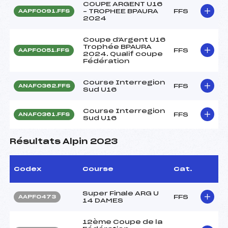
COUPE ARGENT U16
– TROPHEE BPAURA
FFS
AAPF0091.FFS
2024
Coupe d'Argent U16
Trophée BPAURA
FFS
AAPF0051.FFS
2024. Qualif coupe
Fédération
Course Interregion
FFS
ANAF0362.FFS
Sud U16
Course Interregion
FFS
ANAF0361.FFS
Sud U16
Résultats Alpin 2023
Codex
Course
Cat.
Super Finale ARG U
FFS
AAPF0473
14 DAMES
12ème Coupe de la