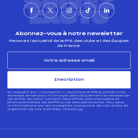
SUIVEZ
L'ACTU
Abonnez-vous à notre newsletter
Recevez l’actualité de la FFS, des clubs et des Équipes
de France.
Inscription
En cliquant sur « inscription », j’autorise la FFS à utiliser mon
adresse email pour m’envoyer périodiquement la newsletter
de la FFS, qui peut contenir des offres commerciales et
promotionnelles de la FFS ou de ses partenaires. Pour plus
d’informations sur les modalités d’exercice de vos droits et
la gestion de vos données, cliquez
ici