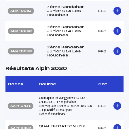
7ème Kandahar
Junior U14 Les
FFS
ANAF0051
Houches
7ème Kandahar
Junior U14 Les
FFS
ANAF0052
Houches
7ème Kandahar
Junior U14 Les
FFS
ANAF0053
Houches
Résultats Alpin 2020
Codex
Course
Cat.
Coupe d'Argent U12
2009 – Trophée
Banque Populaire AURA
FFS
AAPF0411
– Qualif Coupe
Fédération
QUALIFICATION U12
FFS
AAPF0312