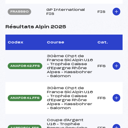
GP International
FIS
FRA5590
FIS
Résultats Alpin 2025
Codex
Course
Cat.
30ème Chpt de
France Ski Alpin U16
– Trophée Caisse
FFS
ANAF0642.FFS
d'Epargne Rhône
Alpes – Kassbohrer
– Salomon
30ème Chpt de
France Ski Alpin U16
– Trophée Caisse
FFS
ANAF0641.FFS
d'Epargne Rhône
Alpes – Kassbohrer
– Salomon
Coupe d'Argent
U16 – Trophée
Banque Populaire
FFS
AAPF0501.FFS