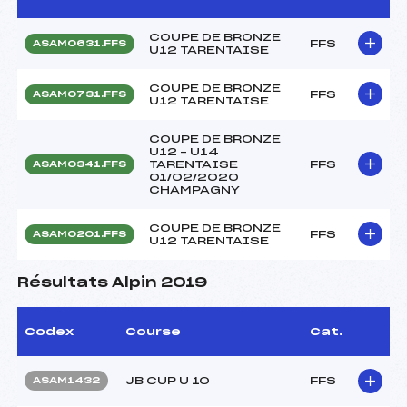
COUPE DE BRONZE
FFS
ASAM0631.FFS
U12 TARENTAISE
COUPE DE BRONZE
FFS
ASAM0731.FFS
U12 TARENTAISE
COUPE DE BRONZE
U12 – U14
TARENTAISE
FFS
ASAM0341.FFS
01/02/2020
CHAMPAGNY
COUPE DE BRONZE
FFS
ASAM0201.FFS
U12 TARENTAISE
Résultats Alpin 2019
Codex
Course
Cat.
JB CUP U 10
FFS
ASAM1432