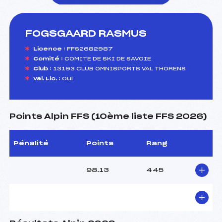
FOGSGAARD RASMUS
foi(s) le ski
Licence :
FFS2682987
Comité :
COMITE DE SKI DE SAVOIE
Club :
13193 CLUB OMNISPORTS VAL THORENS
Val. Lic. :
Oui
Points Alpin FFS (10ème liste FFS 2026)
Pénalité
Points
Rang
98.13
445