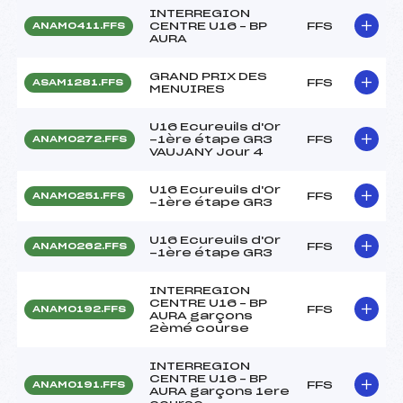
INTERREGION
CENTRE U16 – BP
FFS
ANAM0411.FFS
AURA
GRAND PRIX DES
FFS
ASAM1281.FFS
MENUIRES
U16 Ecureuils d'Or
-1ère étape GR3
FFS
ANAM0272.FFS
VAUJANY Jour 4
U16 Ecureuils d'Or
FFS
ANAM0251.FFS
-1ère étape GR3
U16 Ecureuils d'Or
FFS
ANAM0262.FFS
-1ère étape GR3
INTERREGION
CENTRE U16 – BP
FFS
ANAM0192.FFS
AURA garçons
2èmé course
INTERREGION
CENTRE U16 – BP
FFS
ANAM0191.FFS
AURA garçons 1ere