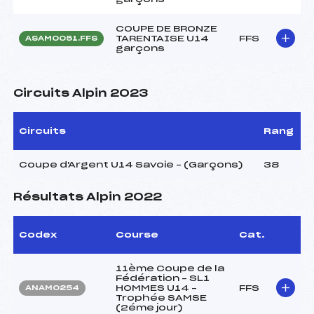
COUPE DE BRONZE
TARENTAISE U14
FFS
ASAM0051.FFS
garçons
Circuits Alpin 2023
Circuits
Rang
Coupe d'Argent U14 Savoie – (Garçons)
38
Résultats Alpin 2022
Codex
Course
Cat.
11ème Coupe de la
Fédération – SL1
HOMMES U14 –
FFS
ANAM0254
Trophée SAMSE
(2éme jour)