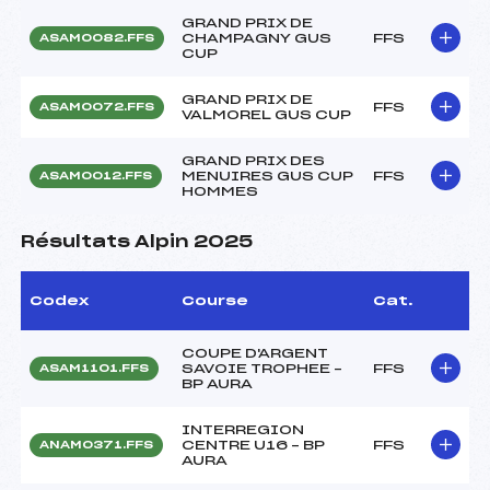
GRAND PRIX DE
CHAMPAGNY GUS
FFS
ASAM0082.FFS
CUP
GRAND PRIX DE
FFS
ASAM0072.FFS
VALMOREL GUS CUP
GRAND PRIX DES
MENUIRES GUS CUP
FFS
ASAM0012.FFS
HOMMES
Résultats Alpin 2025
Codex
Course
Cat.
COUPE D'ARGENT
SAVOIE TROPHEE –
FFS
ASAM1101.FFS
BP AURA
INTERREGION
CENTRE U16 – BP
FFS
ANAM0371.FFS
AURA