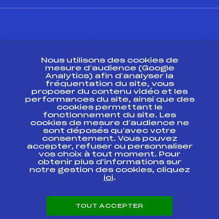
CONTACT
Nous utilisons des cookies de
ESPACE PRESSE
mesure d’audience (Google
Analytics) afin d’analyser la
fréquentation du site, vous
Ressources
proposer du contenu vidéo et les
performances du site, ainsi que des
Pass’Neige
cookies permettant le
Projet sportif fédéral
fonctionnement du site. Les
cookies de mesure d’audience ne
Projet de performance fédéral
sont déposés qu’avec votre
Antidopage
consentement. Vous pouvez
Pôle Développement, Formation, Suivi
accepter, refuser ou personnaliser
Scientifique
vos choix à tout moment. Pour
Listes ministérielles
obtenir plus d'informations sur
notre gestion des cookies, cliquez
Pôle vie de l’athlète
ici
.
Enseignement professionnel
Informatique et chronométrage
Circuits
TOUT ACCEPTER
Carrières