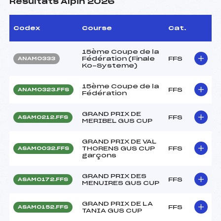
Résultats Alpin 2026
Codex
Course
Cat.
15ème Coupe de la
Fédération (Finale
FFS
ANAM0333
Ko-Systeme)
15ème Coupe de la
FFS
ANAM0323.FFS
Fédération
GRAND PRIX DE
FFS
ASAM0212.FFS
MERIBEL GUS CUP
GRAND PRIX DE VAL
THORENS GUS CUP
FFS
ASAM0032.FFS
garçons
GRAND PRIX DES
FFS
ASAM0172.FFS
MENUIRES GUS CUP
GRAND PRIX DE LA
FFS
ASAM0152.FFS
TANIA GUS CUP