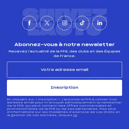
SUIVEZ
L'ACTU
Abonnez-vous à notre newsletter
Recevez l’actualité de la FFS, des clubs et des Équipes
de France.
Inscription
En cliquant sur « inscription », j’autorise la FFS à utiliser mon
adresse email pour m’envoyer périodiquement la newsletter
de la FFS, qui peut contenir des offres commerciales et
promotionnelles de la FFS ou de ses partenaires. Pour plus
d’informations sur les modalités d’exercice de vos droits et
la gestion de vos données, cliquez
ici