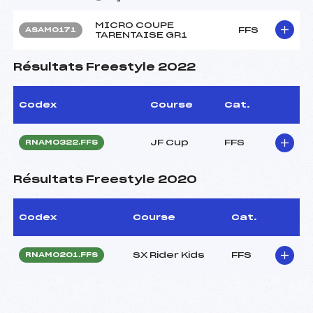
MICRO COUPE
FFS
ASAM0171
TARENTAISE GR1
Résultats Freestyle 2022
Codex
Course
Cat.
JF Cup
FFS
RNAM0322.FFS
Résultats Freestyle 2020
Codex
Course
Cat.
SX Rider Kids
FFS
RNAM0201.FFS