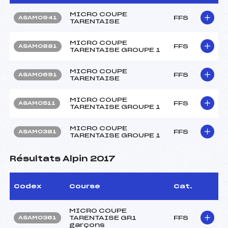
MICRO COUPE
FFS
ASAM0941
TARENTAISE
MICRO COUPE
FFS
ASAM0881
TARENTAISE GROUPE 1
MICRO COUPE
FFS
ASAM0691
TARENTAISE
MICRO COUPE
FFS
ASAM0511
TARENTAISE GROUPE 1
MICRO COUPE
FFS
ASAM0381
TARENTAISE GROUPE 1
Résultats Alpin 2017
Codex
Course
Cat.
MICRO COUPE
TARENTAISE GR1
FFS
ASAM0361
garçons