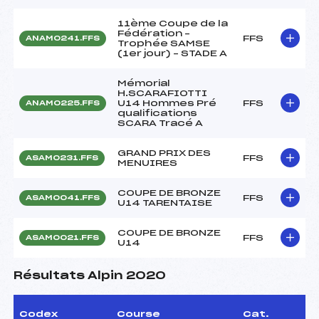
11ème Coupe de la
Fédération –
FFS
ANAM0241.FFS
Trophée SAMSE
(1er jour) – STADE A
Mémorial
H.SCARAFIOTTI
U14 Hommes Pré
FFS
ANAM0225.FFS
qualifications
SCARA Tracé A
GRAND PRIX DES
FFS
ASAM0231.FFS
MENUIRES
COUPE DE BRONZE
FFS
ASAM0041.FFS
U14 TARENTAISE
COUPE DE BRONZE
FFS
ASAM0021.FFS
U14
Résultats Alpin 2020
Codex
Course
Cat.