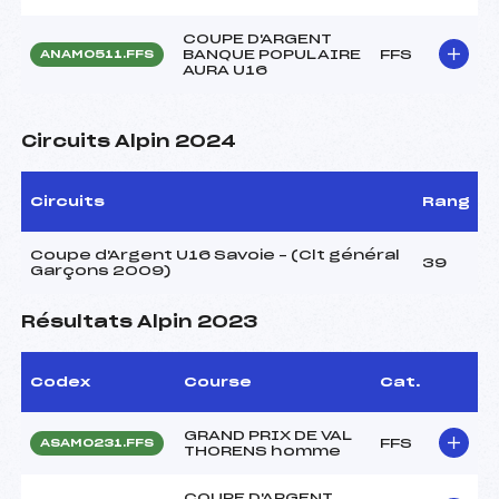
COUPE D'ARGENT
BANQUE POPULAIRE
FFS
ANAM0511.FFS
AURA U16
Circuits Alpin 2024
Circuits
Rang
Coupe d'Argent U16 Savoie – (Clt général
39
Garçons 2009)
Résultats Alpin 2023
Codex
Course
Cat.
GRAND PRIX DE VAL
FFS
ASAM0231.FFS
THORENS homme
COUPE D'ARGENT