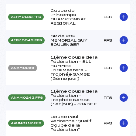
Coupe de
Printemps
FFS
AIFM0133.FFS
CHAMPIONNAT
REGIONAL
GP de RCF
MEMORIAL GUY
FFS
AIFM0043.FFS
BOULENGER
11ème Coupe de la
Fédération – SL1
HOMMES
FFS
ANAM0256
U18>Masters –
Trophée SAMSE
(2éme jour)
11ème Coupe de la
Fédération –
FFS
ANAM0243.FFS
Trophée SAMSE
(1er jour) – STADE E
Coupe Paul
Vedrenne "Qualif.
FFS
AAUM0112.FFS
Coupe de la
Fédération"