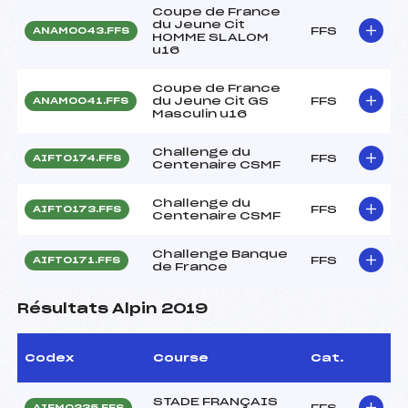
Coupe de France
du Jeune Cit
FFS
ANAM0043.FFS
HOMME SLALOM
u16
Coupe de France
du Jeune Cit GS
FFS
ANAM0041.FFS
Masculin u16
Challenge du
FFS
AIFT0174.FFS
Centenaire CSMF
Challenge du
FFS
AIFT0173.FFS
Centenaire CSMF
Challenge Banque
FFS
AIFT0171.FFS
de France
Résultats Alpin 2019
Codex
Course
Cat.
STADE FRANÇAIS
FFS
AIFM0235.FFS