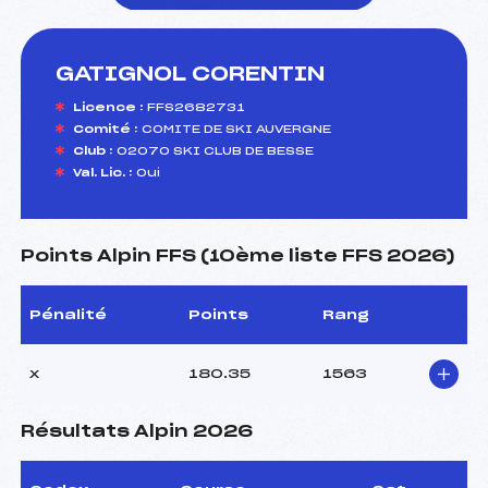
GATIGNOL CORENTIN
foi(s) le ski
Licence :
FFS2682731
Comité :
COMITE DE SKI AUVERGNE
Club :
02070 SKI CLUB DE BESSE
Val. Lic. :
Oui
Points Alpin FFS (10ème liste FFS 2026)
Pénalité
Points
Rang
x
180.35
1563
Résultats Alpin 2026