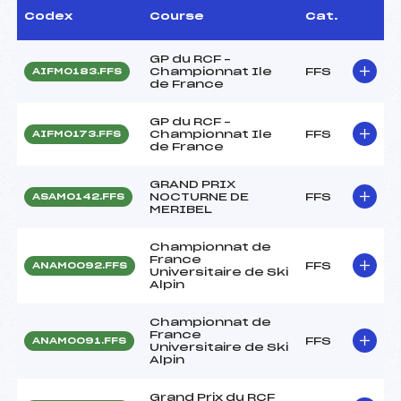
Codex
Course
Cat.
GP du RCF –
Championnat Ile
FFS
AIFM0183.FFS
de France
GP du RCF –
Championnat Ile
FFS
AIFM0173.FFS
de France
GRAND PRIX
NOCTURNE DE
FFS
ASAM0142.FFS
MERIBEL
Championnat de
France
FFS
ANAM0092.FFS
Universitaire de Ski
Alpin
Championnat de
France
FFS
ANAM0091.FFS
Universitaire de Ski
Alpin
Grand Prix du RCF