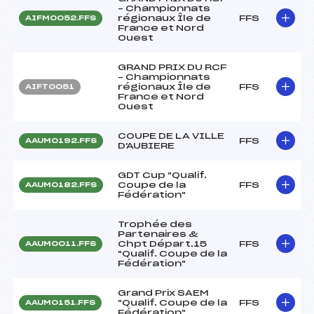
– Championnats
régionaux Île de
FFS
AIFM0052.FFS
France et Nord
Ouest
GRAND PRIX DU RCF
– Championnats
régionaux Île de
FFS
AIFT0051
France et Nord
Ouest
COUPE DE LA VILLE
FFS
AAUM0192.FFS
D'AUBIERE
GDT Cup "Qualif.
Coupe de la
FFS
AAUM0182.FFS
Fédération"
Trophée des
Partenaires &
Chpt Départ.15
FFS
AAUM0011.FFS
"Qualif. Coupe de la
Fédération"
Grand Prix SAEM
"Qualif. Coupe de la
FFS
AAUM0151.FFS
Fédération"