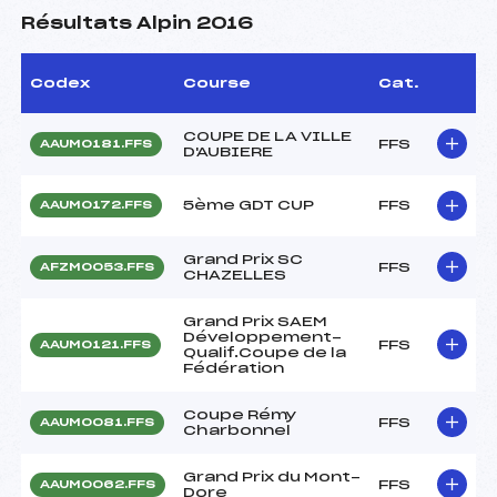
Résultats Alpin 2016
Codex
Course
Cat.
COUPE DE LA VILLE
FFS
AAUM0181.FFS
D'AUBIERE
5ème GDT CUP
FFS
AAUM0172.FFS
Grand Prix SC
FFS
AFZM0053.FFS
CHAZELLES
Grand Prix SAEM
Développement-
FFS
AAUM0121.FFS
Qualif.Coupe de la
Fédération
Coupe Rémy
FFS
AAUM0081.FFS
Charbonnel
Grand Prix du Mont-
FFS
AAUM0062.FFS
Dore