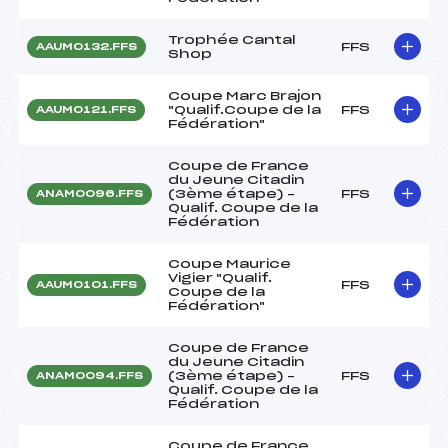
Trophée Cantal
FFS
AAUM0132.FFS
Shop
Coupe Marc Brajon
"Qualif.Coupe de la
FFS
AAUM0121.FFS
Fédération"
Coupe de France
du Jeune Citadin
(3ème étape) –
FFS
ANAM0096.FFS
Qualif. Coupe de la
Fédération
Coupe Maurice
Vigier "Qualif.
FFS
AAUM0101.FFS
Coupe de la
Fédération"
Coupe de France
du Jeune Citadin
(3ème étape) –
FFS
ANAM0094.FFS
Qualif. Coupe de la
Fédération
Coupe de France