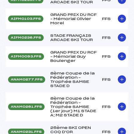
ARCADE SKI TOUR
GRAND PRIX DU RCF
– Mémorial Olivier
FFS
AIFM0103.FFS
Morel
STADE FRANÇAIS
FFS
AIFM0236.FFS
ARCADE SKI TOUR
GRAND PRIX DU RCF
– Mémorial Guy
FFS
AIFM0093.FFS
Boulenger
8ème Coupe de la
Fédération –
FFS
ANAM0277.FFS
Trophée SAMSE
STADE D
8ème Coupe de la
Fédération –
Trophée SAMSE
FFS
ANAM0261.FFS
(1er jour) M1 STADE
A; M2 STADE D
25ème SKI OPEN
COQ D'OR
FFS
ANAM0231.FFS