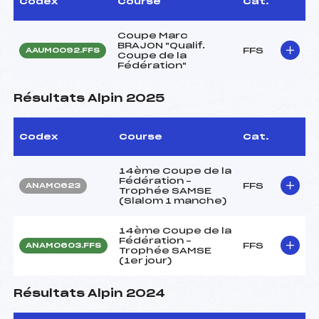
Codex
Course
Cat.
Coupe Marc
BRAJON "Qualif.
FFS
AAUM0092.FFS
Coupe de la
Fédération"
Résultats Alpin 2025
Codex
Course
Cat.
14ème Coupe de la
Fédération –
FFS
ANAM0623
Trophée SAMSE
(Slalom 1 manche)
14ème Coupe de la
Fédération –
FFS
ANAM0603.FFS
Trophée SAMSE
(1er jour)
Résultats Alpin 2024