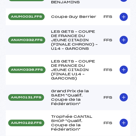
BENJAMINS
Coupe Guy Berrier
FFS
AAUM0031.FFS
LES GETS – COUPE
DE FRANCE DU
JEUNE CITADIN
FFS
ANAM0332.FFS
(FINALE CHRONO) –
U14 – GARCONS
LES GETS – COUPE
DE FRANCE DU
JEUNE CITADIN
FFS
ANAM0336.FFS
(FINALE U14 –
GARCONS)
Grand Prix de la
SAEM "Qualif.
FFS
AAUM0131.FFS
Coupe de la
Fédération"
Trophée CANTAL
SHOP "Qualif.
FFS
AAUM0122.FFS
Coupe de la
Fédération"