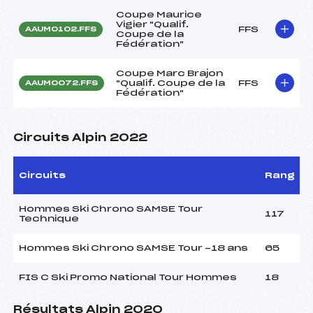
Coupe Maurice
Vigier "Qualif.
FFS
AAUM0102.FFS
Coupe de la
Fédération"
Coupe Marc Brajon
"Qualif. Coupe de la
FFS
AAUM0072.FFS
Fédération"
Circuits Alpin 2022
Circuits
Rang
Hommes Ski Chrono SAMSE Tour
117
Technique
Hommes Ski Chrono SAMSE Tour -18 ans
65
FIS C Ski Promo National Tour Hommes
18
Résultats Alpin 2020