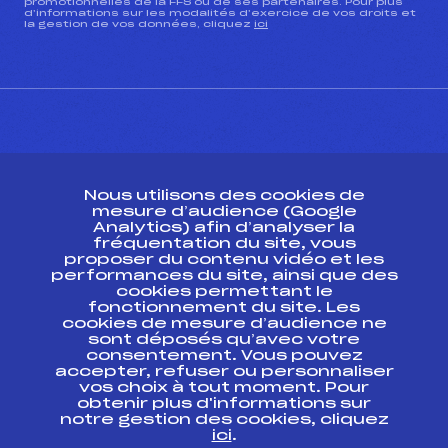
promotionnelles de la FFS ou de ses partenaires. Pour plus
d’informations sur les modalités d’exercice de vos droits et
la gestion de vos données, cliquez
ici
CONTACT
Nous utilisons des cookies de
ESPACE PRESSE
mesure d’audience (Google
Analytics) afin d’analyser la
fréquentation du site, vous
Ressources
proposer du contenu vidéo et les
performances du site, ainsi que des
Pass’Neige
cookies permettant le
Projet sportif fédéral
fonctionnement du site. Les
cookies de mesure d’audience ne
Projet de performance fédéral
sont déposés qu’avec votre
Antidopage
consentement. Vous pouvez
Pôle Développement, Formation, Suivi
accepter, refuser ou personnaliser
Scientifique
vos choix à tout moment. Pour
Listes ministérielles
obtenir plus d'informations sur
notre gestion des cookies, cliquez
Pôle vie de l’athlète
ici
.
Enseignement professionnel