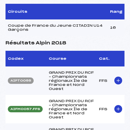
Circuits
Rang
Coupe de France du Jeune CITADIN U14
16
Garçons
Résultats Alpin 2018
Codex
Course
Cat.
GRAND PRIX DU RCF
– Championnats
régionaux Île de
FFS
AIFT0055
France et Nord
Ouest
GRAND PRIX DU RCF
– Championnats
régionaux Île de
FFS
AIFM0057.FFS
France et Nord
Ouest
GRAND PRIX DU RCF