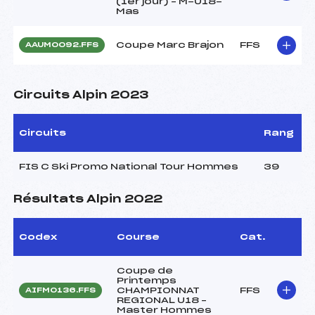
(1er jour) – M-U18-
Mas
Coupe Marc Brajon
FFS
AAUM0092.FFS
Circuits Alpin 2023
Circuits
Rang
FIS C Ski Promo National Tour Hommes
39
Résultats Alpin 2022
Codex
Course
Cat.
Coupe de
Printemps
CHAMPIONNAT
FFS
AIFM0136.FFS
REGIONAL U18 –
Master Hommes