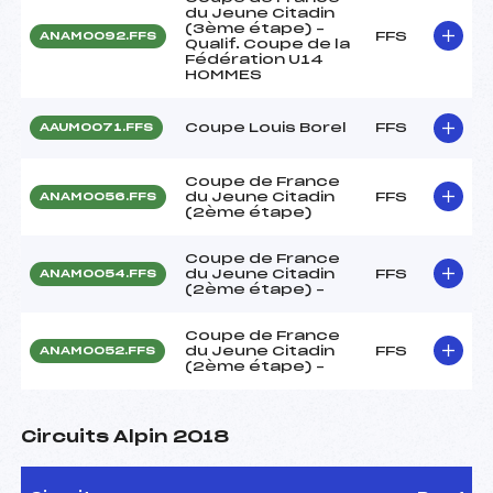
du Jeune Citadin
(3ème étape) –
FFS
ANAM0092.FFS
Qualif. Coupe de la
Fédération U14
HOMMES
Coupe Louis Borel
FFS
AAUM0071.FFS
Coupe de France
du Jeune Citadin
FFS
ANAM0056.FFS
(2ème étape)
Coupe de France
du Jeune Citadin
FFS
ANAM0054.FFS
(2ème étape) –
Coupe de France
du Jeune Citadin
FFS
ANAM0052.FFS
(2ème étape) –
Circuits Alpin 2018