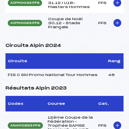
31.12 / U18-
FFS
AIFM0033.FFS
Masters Hommes
Coupe de Noël
30.12 – Stade
FFS
AIFM0023.FFS
Français
Circuits Alpin 2024
Circuits
Rang
FIS C Ski Promo National Tour Hommes
46
Résultats Alpin 2023
Codex
Course
Cat.
12ème Coupe de la
Fédération –
Trophée SAMSE
FFS
ANAM0223.FFS