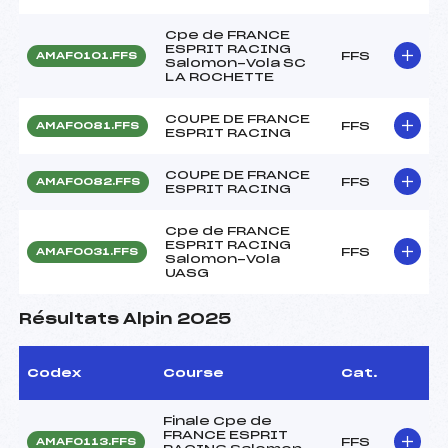
Cpe de FRANCE
ESPRIT RACING
FFS
AMAF0101.FFS
Salomon-Vola SC
LA ROCHETTE
COUPE DE FRANCE
FFS
AMAF0081.FFS
ESPRIT RACING
COUPE DE FRANCE
FFS
AMAF0082.FFS
ESPRIT RACING
Cpe de FRANCE
ESPRIT RACING
FFS
AMAF0031.FFS
Salomon-Vola
UASG
Résultats Alpin 2025
Codex
Course
Cat.
Finale Cpe de
FRANCE ESPRIT
FFS
AMAF0113.FFS