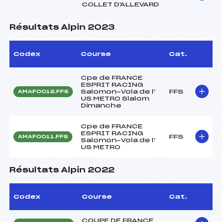
COLLET D'ALLEVARD
Résultats Alpin 2023
Codex
Course
Cat.
Cpe de FRANCE
ESPRIT RACING
Salomon-Vola de l'
FFS
AMAF0012.FFS
US METRO Slalom
Dimanche
Cpe de FRANCE
ESPRIT RACING
FFS
AMAF0011.FFS
Salomon-Vola de l'
US METRO
Résultats Alpin 2022
Codex
Course
Cat.
COUPE DE FRANCE