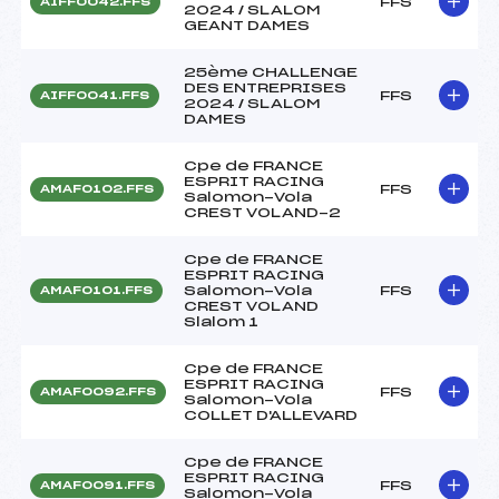
FFS
AIFF0042.FFS
2024 / SLALOM
GEANT DAMES
25ème CHALLENGE
DES ENTREPRISES
FFS
AIFF0041.FFS
2024 / SLALOM
DAMES
Cpe de FRANCE
ESPRIT RACING
FFS
AMAF0102.FFS
Salomon-Vola
CREST VOLAND-2
Cpe de FRANCE
ESPRIT RACING
Salomon-Vola
FFS
AMAF0101.FFS
CREST VOLAND
Slalom 1
Cpe de FRANCE
ESPRIT RACING
FFS
AMAF0092.FFS
Salomon-Vola
COLLET D'ALLEVARD
Cpe de FRANCE
ESPRIT RACING
FFS
AMAF0091.FFS
Salomon-Vola