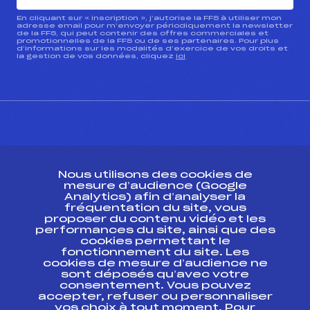
En cliquant sur « inscription », j’autorise la FFS à utiliser mon
adresse email pour m’envoyer périodiquement la newsletter
de la FFS, qui peut contenir des offres commerciales et
promotionnelles de la FFS ou de ses partenaires. Pour plus
d’informations sur les modalités d’exercice de vos droits et
la gestion de vos données, cliquez
ici
CONTACT
Nous utilisons des cookies de
ESPACE PRESSE
mesure d’audience (Google
Analytics) afin d’analyser la
fréquentation du site, vous
Ressources
proposer du contenu vidéo et les
performances du site, ainsi que des
Pass’Neige
cookies permettant le
Projet sportif fédéral
fonctionnement du site. Les
cookies de mesure d’audience ne
Projet de performance fédéral
sont déposés qu’avec votre
Antidopage
consentement. Vous pouvez
Pôle Développement, Formation, Suivi
accepter, refuser ou personnaliser
Scientifique
vos choix à tout moment. Pour