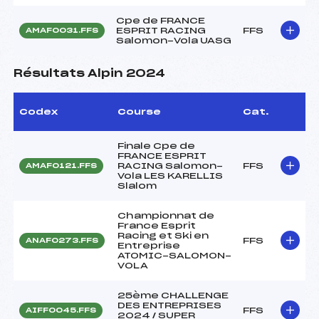
Cpe de FRANCE
ESPRIT RACING
FFS
AMAF0031.FFS
Salomon-Vola UASG
Résultats Alpin 2024
Codex
Course
Cat.
Finale Cpe de
FRANCE ESPRIT
RACING Salomon-
FFS
AMAF0121.FFS
Vola LES KARELLIS
Slalom
Championnat de
France Esprit
Racing et Ski en
FFS
ANAF0273.FFS
Entreprise
ATOMIC-SALOMON-
VOLA
25ème CHALLENGE
DES ENTREPRISES
FFS
AIFF0045.FFS
2024 / SUPER