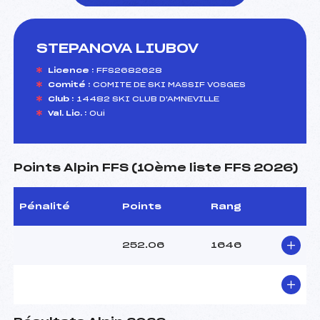
STEPANOVA LIUBOV
foi(s) le ski
Licence :
FFS2682628
Comité :
COMITE DE SKI MASSIF VOSGES
Club :
14482 SKI CLUB D'AMNEVILLE
Val. Lic. :
Oui
Points Alpin FFS (10ème liste FFS 2026)
Pénalité
Points
Rang
252.06
1646