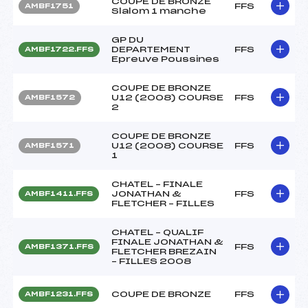
COUPE DE BRONZE
FFS
AMBF1751
Slalom 1 manche
GP DU
DEPARTEMENT
FFS
AMBF1722.FFS
Epreuve Poussines
COUPE DE BRONZE
U12 (2008) COURSE
FFS
AMBF1572
2
COUPE DE BRONZE
U12 (2008) COURSE
FFS
AMBF1571
1
CHATEL – FINALE
JONATHAN &
FFS
AMBF1411.FFS
FLETCHER – FILLES
CHATEL – QUALIF
FINALE JONATHAN &
FFS
AMBF1371.FFS
FLETCHER BREZAIN
– FILLES 2008
COUPE DE BRONZE
FFS
AMBF1231.FFS