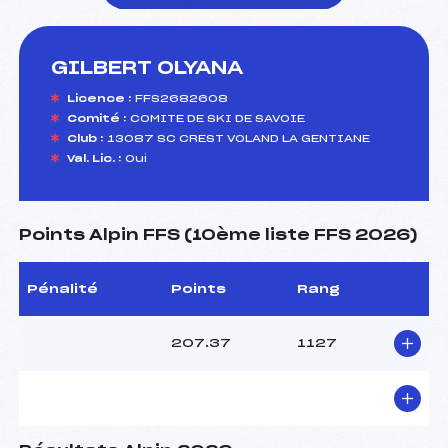
GILBERT OLYANA
foi(s) le ski
Licence :
FFS2682608
Comité :
COMITE DE SKI DE SAVOIE
Club :
13087 SC CREST VOLAND LA GENTIANE
Val. Lic. :
Oui
Points Alpin FFS (10ème liste FFS 2026)
Pénalité
Points
Rang
207.37
1127