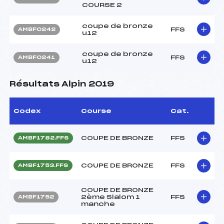
COURSE 2
coupe de bronze
FFS
AMBF0242
u12
coupe de bronze
FFS
AMBF0241
u12
Résultats Alpin 2019
Codex
Course
Cat.
COUPE DE BRONZE
FFS
AMBF1782.FFS
COUPE DE BRONZE
FFS
AMBF1753.FFS
COUPE DE BRONZE
2ème Slalom 1
FFS
AMBF1752
manche