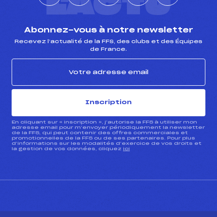
L'ACTU
Abonnez-vous à notre newsletter
Recevez l’actualité de la FFS, des clubs et des Équipes
de France.
Inscription
En cliquant sur « inscription », j’autorise la FFS à utiliser mon
adresse email pour m’envoyer périodiquement la newsletter
de la FFS, qui peut contenir des offres commerciales et
promotionnelles de la FFS ou de ses partenaires. Pour plus
d’informations sur les modalités d’exercice de vos droits et
la gestion de vos données, cliquez
ici