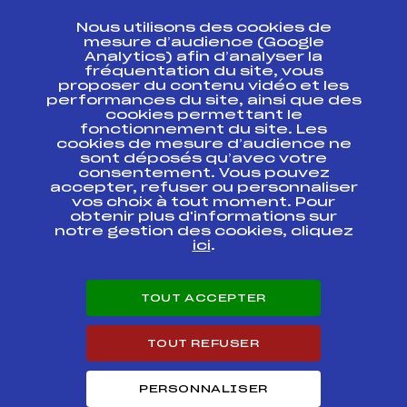
CONTACT
Nous utilisons des cookies de
ESPACE PRESSE
mesure d’audience (Google
Analytics) afin d’analyser la
fréquentation du site, vous
Ressources
proposer du contenu vidéo et les
performances du site, ainsi que des
Pass’Neige
cookies permettant le
Projet sportif fédéral
fonctionnement du site. Les
cookies de mesure d’audience ne
Projet de performance fédéral
sont déposés qu’avec votre
Antidopage
consentement. Vous pouvez
Pôle Développement, Formation, Suivi
accepter, refuser ou personnaliser
Scientifique
vos choix à tout moment. Pour
Listes ministérielles
obtenir plus d'informations sur
notre gestion des cookies, cliquez
Pôle vie de l’athlète
ici
.
Enseignement professionnel
Informatique et chronométrage
Circuits
TOUT ACCEPTER
Carrières
Développement des habiletés mentales
TOUT REFUSER
PERSONNALISER