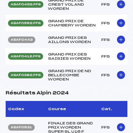
GRAND PRIX DE
CREST VOLAND
FFS
ASAF0452.FFS
WORDEN
GRAND PRIX DE
FFS
ASAF0562.FFS
CHAMBERY WORDEN
GRAND PRIX DES
FFS
ASAF0442
AILLONS WORDEN
GRAND PRIX DES
FFS
ASAF0412.FFS
SAISIES WORDEN
GRAND PRIX DE ND
BELLECOMBE
FFS
ASAF0382.FFS
WORDEN
Résultats Alpin 2024
Codex
Course
Cat.
FINALE DES GRAND
PRIX WORDEN
FFS
ASAF0931
SUPER SL U16 F