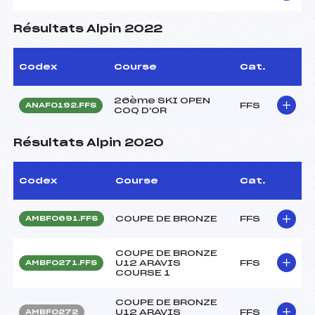
Résultats Alpin 2022
Codex
Course
Cat.
26ème SKI OPEN
FFS
ANAF0192.FFS
COQ D'OR
Résultats Alpin 2020
Codex
Course
Cat.
COUPE DE BRONZE
FFS
AMBF0691.FFS
COUPE DE BRONZE
U12 ARAVIS
FFS
AMBF0271.FFS
COURSE 1
COUPE DE BRONZE
U12 ARAVIS
FFS
AMBF0272