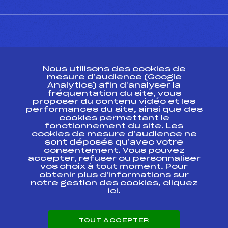
CONTACT
Nous utilisons des cookies de
ESPACE PRESSE
mesure d’audience (Google
Analytics) afin d’analyser la
fréquentation du site, vous
Ressources
proposer du contenu vidéo et les
performances du site, ainsi que des
Pass’Neige
cookies permettant le
Projet sportif fédéral
fonctionnement du site. Les
cookies de mesure d’audience ne
Projet de performance fédéral
sont déposés qu’avec votre
Antidopage
consentement. Vous pouvez
Pôle Développement, Formation, Suivi
accepter, refuser ou personnaliser
Scientifique
vos choix à tout moment. Pour
Listes ministérielles
obtenir plus d'informations sur
notre gestion des cookies, cliquez
Pôle vie de l’athlète
ici
.
Enseignement professionnel
Informatique et chronométrage
Circuits
TOUT ACCEPTER