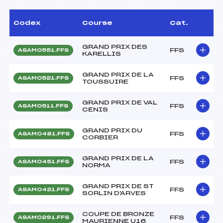
Codex
Course
Cat.
GRAND PRIX DES
FFS
ASAM0551.FFS
KARELLIS
GRAND PRIX DE LA
FFS
ASAM0521.FFS
TOUSSUIRE
GRAND PRIX DE VAL
FFS
ASAM0511.FFS
CENIS
GRAND PRIX DU
FFS
ASAM0481.FFS
CORBIER
GRAND PRIX DE LA
FFS
ASAM0451.FFS
NORMA
GRAND PRIX DE ST
FFS
ASAM0421.FFS
SORLIN D'ARVES
COUPE DE BRONZE
FFS
ASAM0291.FFS
MAURIENNE U16