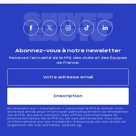
SUIVEZ
L'ACTU
Abonnez-vous à notre newsletter
Recevez l’actualité de la FFS, des clubs et des Équipes
de France.
Inscription
En cliquant sur « inscription », j’autorise la FFS à utiliser mon
adresse email pour m’envoyer périodiquement la newsletter
de la FFS, qui peut contenir des offres commerciales et
promotionnelles de la FFS ou de ses partenaires. Pour plus
d’informations sur les modalités d’exercice de vos droits et
la gestion de vos données, cliquez
ici