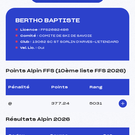
BERTHO BAPTISTE
foi(s) le ski
Licence :
FFS2682486
Comité :
COMITE DE SKI DE SAVOIE
Club :
13062 SC ST SORLIN D'ARVES-L'ETENDARD
Val. Lic. :
Oui
Points Alpin FFS (10ème liste FFS 2026)
Pénalité
Points
Rang
@
377.24
5031
Résultats Alpin 2026