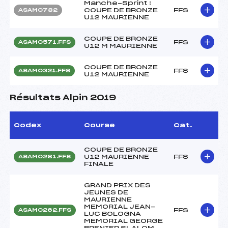
Manche-Sprint :
COUPE DE BRONZE
FFS
ASAM0782
U12 MAURIENNE
COUPE DE BRONZE
FFS
ASAM0571.FFS
U12 M MAURIENNE
COUPE DE BRONZE
FFS
ASAM0321.FFS
U12 MAURIENNE
Résultats Alpin 2019
Codex
Course
Cat.
COUPE DE BRONZE
U12 MAURIENNE
FFS
ASAM0281.FFS
FINALE
GRAND PRIX DES
JEUNES DE
MAURIENNE
MEMORIAL JEAN-
FFS
ASAM0262.FFS
LUC BOLOGNA
MEMORIAL GEORGE
BRENIER SLALOM