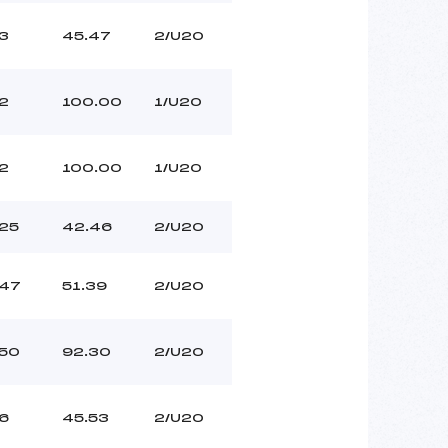
3
45.47
2/U20
2
100.00
1/U20
2
100.00
1/U20
25
42.46
2/U20
47
51.39
2/U20
50
92.30
2/U20
6
45.53
2/U20