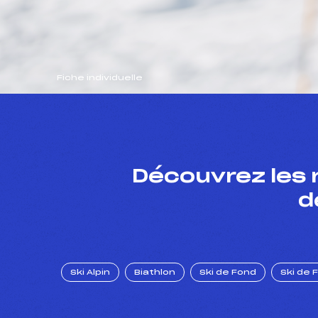
Fiche individuelle
Découvrez les 
d
Ski Alpin
Biathlon
Ski de Fond
Ski de 