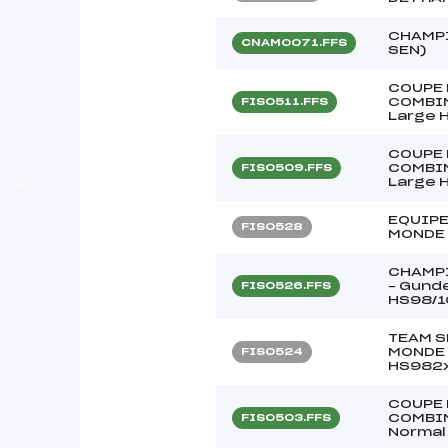
CHAMPI
CNAM0071.FFS
SEN)
COUPE 
COMBIN
FIS0511.FFS
Large H
COUPE 
COMBIN
FIS0509.FFS
Large H
EQUIPE
FIS0528
MONDE 
CHAMPI
– Gunde
FIS0526.FFS
HS98/1
TEAM S
MONDE 
FIS0524
HS982x
COUPE 
COMBIN
FIS0503.FFS
Normal 