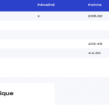
Pénalité
Points
x
236.32
103.49
44.30
ique