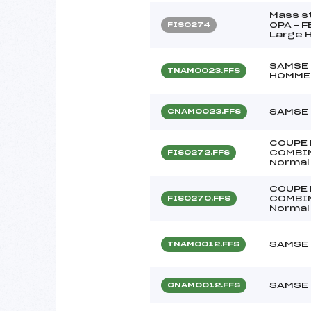
Mass s
OPA – 
FIS0274
Large H
SAMSE 
TNAM0023.FFS
HOMME
SAMSE 
CNAM0023.FFS
COUPE 
COMBIN
FIS0272.FFS
Normal 
COUPE 
COMBIN
FIS0270.FFS
Normal 
SAMSE 
TNAM0012.FFS
SAMSE 
CNAM0012.FFS