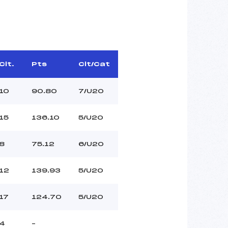
Clt.
Pts
Clt/Cat
10
90.80
7/U20
15
136.10
5/U20
8
75.12
6/U20
12
139.93
5/U20
17
124.70
5/U20
4
–