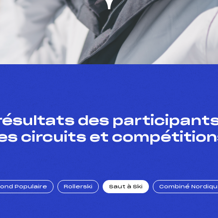
résultats des participants
es circuits et compétition
Fond Populaire
Rollerski
Saut à Ski
Combiné Nordiq