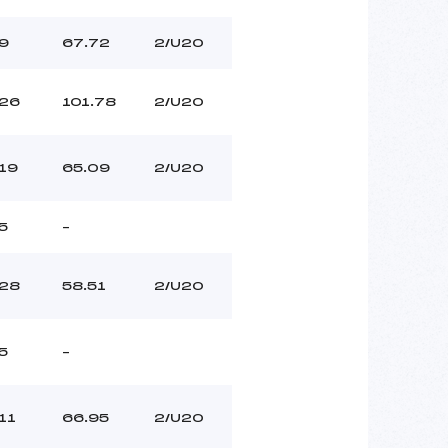
9
67.72
2/U20
26
101.78
2/U20
19
65.09
2/U20
5
–
28
58.51
2/U20
5
–
11
66.95
2/U20