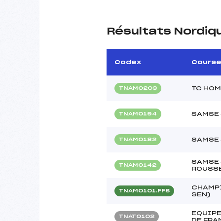
Résultats Nordiq
Codex
Cours
TC HOM
TNAM0203
SAMSE 
TNAM0194
SAMSE
TNAM0182
SAMSE 
TNAM0142
ROUSS
CHAMPI
TNAM0101.FFS
SEN)
EQUIPE
TNAT0102
DE FRA