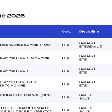
ue 2026
e
Cat.
Discipline
S&SAUT-
MES SAMSE SUMMER TOUR
FFS
ETE&Dist. 5
S&SAUT-
SUMMER TOUR TC HOMME
FFS
ETE
S&SAUT-
 SUMMER TOUR
FFS
ETE
SUMMER TOUR LES
S&SAUT-
FFS
ES TC HOMME
ETE
ONNATS DE FRANCE (U20-
S&FFS-
FFS
SAUT
 MIXTE – CHAMPIONNATS
S&FFS-
FFS
NCE SAUT PAR EQUIPE (TC)
SAUT