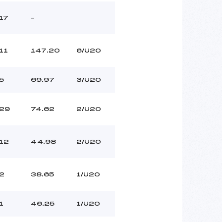
17
–
11
147.20
6/U20
5
69.97
3/U20
29
74.62
2/U20
12
44.98
2/U20
2
38.65
1/U20
1
46.25
1/U20