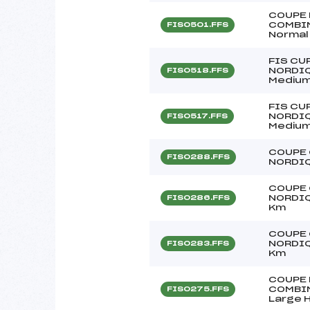
COUPE 
COMBIN
FIS0501.FFS
Normal 
FIS CU
NORDIQ
FIS0518.FFS
Medium 
FIS CU
NORDIQ
FIS0517.FFS
Medium 
COUPE 
FIS0288.FFS
NORDIQU
COUPE 
NORDIQU
FIS0286.FFS
Km
COUPE 
NORDIQU
FIS0283.FFS
Km
COUPE 
COMBIN
FIS0275.FFS
Large H