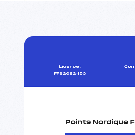
Licence :
Comi
FFS2682450
Points Nordique F