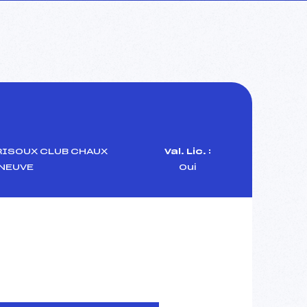
RISOUX CLUB CHAUX
Val. Lic. :
NEUVE
Oui