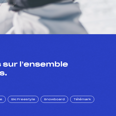
 sur l’ensemble
s.
ue
Ski Freestyle
Snowboard
Télémark