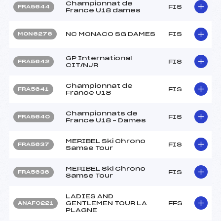
Championnat de
FIS
FRA5644
France U18 dames
NC MONACO SG DAMES
FIS
MON6276
GP International
FIS
FRA5642
CIT/NJR
Championnat de
FIS
FRA5641
France U18
Championnats de
FIS
FRA5640
France U18 – Dames
MERIBEL Ski Chrono
FIS
FRA5637
Samse Tour
MERIBEL Ski Chrono
FIS
FRA5636
Samse Tour
LADIES AND
GENTLEMEN TOUR LA
FFS
ANAF0221
PLAGNE