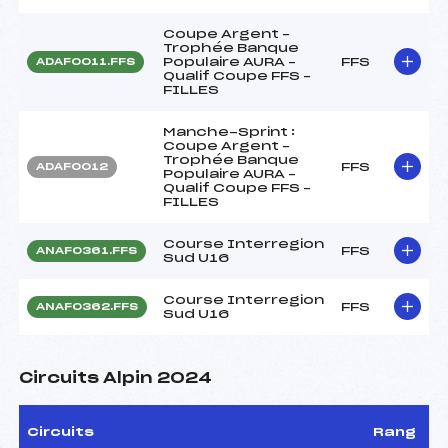
Coupe Argent –
Trophée Banque
Populaire AURA –
FFS
ADAF0011.FFS
Qualif Coupe FFS –
FILLES
Manche-Sprint :
Coupe Argent –
Trophée Banque
FFS
ADAF0012
Populaire AURA –
Qualif Coupe FFS –
FILLES
Course Interregion
FFS
ANAF0361.FFS
Sud U16
Course Interregion
FFS
ANAF0362.FFS
Sud U16
Circuits Alpin 2024
Circuits
Rang