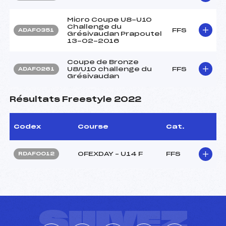
Micro Coupe U8-U10
Challenge du
FFS
ADAF0351
Grésivaudan Prapoutel
13-02-2016
Coupe de Bronze
U8/U10 challenge du
FFS
ADAF0261
Grésivaudan
Résultats Freestyle 2022
Codex
Course
Cat.
OFEXDAY – U14 F
FFS
RDAF0012
SUIVEZ