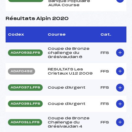
Banque Populaire
AURA Course
Résultats Alpin 2020
Codex
Course
Cat.
Coupe de Bronze
challenge du
FFS
ADAF0532.FFS
Grésivaudan 6
RESULTATS Les
FFS
ADAF0492
Cristaux U12 2009
Coupe d'Argent
FFS
ADAF0371.FFS
Coupe d'Argent
FFS
ADAF0391.FFS
Coupe de Bronze
Challenge du
FFS
ADAF0311.FFS
Grésivaudan 4