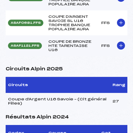
POPULAIRE AURA
COUPE D'ARGENT
SAVOIE SL U16
FFS
ASAF0681.FFS
TROPHEE BANQUE
POPULAIRE AURA
COUPE DE BRONZE
HTE TARENTAISE
FFS
ASAF1121.FFS
U16
Circuits Alpin 2025
Circuits
Rang
Coupe d'Argent U16 Savoie – (Clt général
27
Filles)
Résultats Alpin 2024
Codex
Course
Cat.