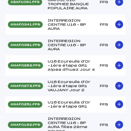
FFS
ASAF1091.FFS
TROPHEE BANQUE
POPULAIRE AURA
INTERREGION
CENTRE U16 – BP
FFS
ANAF0341.FFS
AURA
INTERREGION
CENTRE U16 – BP
FFS
ANAF0381.FFS
AURA
U16 Ecureuils d'Or
-1ère étape GR1
FFS
ANAF0262.FFS
Alpes d'huez Jour 4
U16 Ecureuils d'Or
-1ère étape GR1
FFS
ANAF0272.FFS
VAUJANY Jour 2
U16 Ecureuils d'Or
FFS
ANAF0251.FFS
-1ère étape GR1
INTERREGION
CENTRE U16 – BP
FFS
ANAF0192.FFS
AURA filles 2ème
course