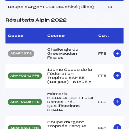
Coupe d'Argent U14 Dauphiné (Filles)
11
Résultats Alpin 2022
Codex
Course
Cat.
Challenge du
Grésivaudan
FFS
ADAF0672
Finales
11ème Coupe de la
Fédération –
FFS
ANAF0241.FFS
Trophée SAMSE
(1er jour) – STADE A
Mémorial
H.SCARAFIOTTI U14
Dames Pré-
FFS
ANAF0225.FFS
Qualifications
SCARA
Coupe d'Argent
Trophée Banque
FFS
ADAF0511.FFS