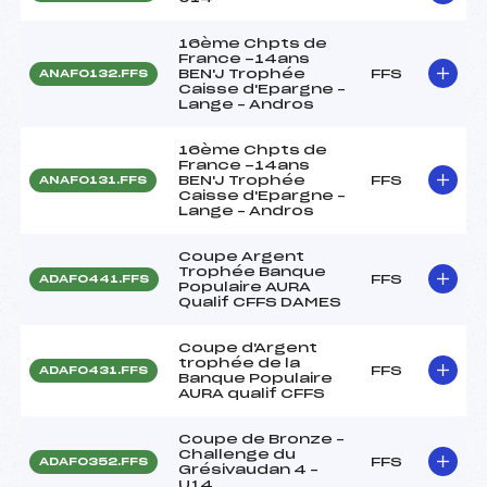
16ème Chpts de
France -14ans
BEN'J Trophée
FFS
ANAF0132.FFS
Caisse d'Epargne –
Lange – Andros
16ème Chpts de
France -14ans
BEN'J Trophée
FFS
ANAF0131.FFS
Caisse d'Epargne –
Lange – Andros
Coupe Argent
Trophée Banque
FFS
ADAF0441.FFS
Populaire AURA
Qualif CFFS DAMES
Coupe d'Argent
trophée de la
FFS
ADAF0431.FFS
Banque Populaire
AURA qualif CFFS
Coupe de Bronze –
Challenge du
FFS
ADAF0352.FFS
Grésivaudan 4 –
U14