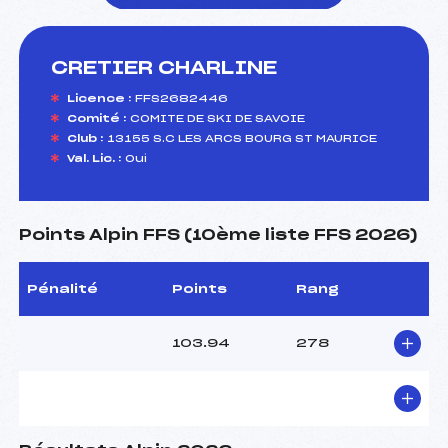
CRETIER CHARLINE
foi(s) le ski
Licence :
FFS2682446
Comité :
COMITE DE SKI DE SAVOIE
Club :
13155 S.C LES ARCS BOURG ST MAURICE
Val. Lic. :
Oui
Points Alpin FFS (10ème liste FFS 2026)
Pénalité
Points
Rang
103.94
278