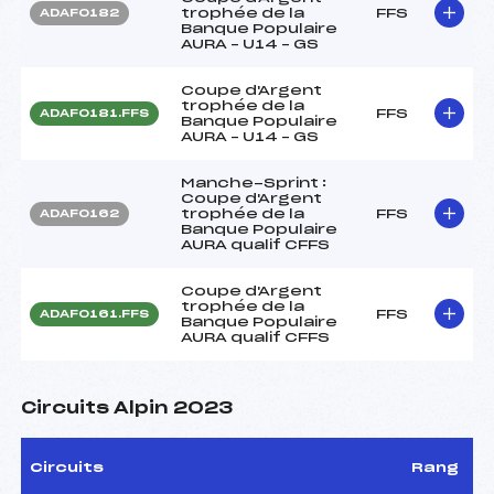
trophée de la
FFS
ADAF0182
Banque Populaire
AURA – U14 – GS
Coupe d'Argent
trophée de la
FFS
ADAF0181.FFS
Banque Populaire
AURA – U14 – GS
Manche-Sprint :
Coupe d'Argent
trophée de la
FFS
ADAF0162
Banque Populaire
AURA qualif CFFS
Coupe d'Argent
trophée de la
FFS
ADAF0161.FFS
Banque Populaire
AURA qualif CFFS
Circuits Alpin 2023
Circuits
Rang