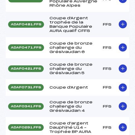
Populaire Auvergne
Rhône Alpes
Coupe d'Argent
trophée de la
FFS
ADAF0481.FFS
Banque Populaire
AURA qualif CFFS
Coupe de bronze
challenge du
FFS
ADAF0471.FFS
Grésivaudan 6
Coupe de bronze
challenge du
FFS
ADAF0421.FFS
Grésivaudan 5
Coupe d'Argent
FFS
ADAF0731.FFS
Coupe de bronze
challenge du
FFS
ADAF0341.FFS
Grésivaudan 4
Coupe d'argent
Dauphiné U14 –
FFS
ADAF0291.FFS
Trophée BP AURA