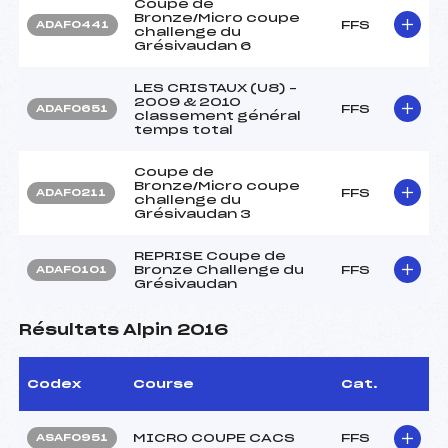
Coupe de
Bronze/Micro coupe
FFS
ADAF0441
challenge du
Grésivaudan 6
LES CRISTAUX (U8) –
2009 & 2010
FFS
ADAF0651
classement général
temps total
Coupe de
Bronze/Micro coupe
FFS
ADAF0211
challenge du
Grésivaudan 3
REPRISE Coupe de
Bronze Challenge du
FFS
ADAF0101
Grésivaudan
Résultats Alpin 2016
Codex
Course
Cat.
MICRO COUPE CACS
FFS
ASAF0951