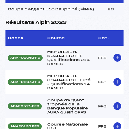
Coupe d'Argent U16 Dauphiné (Filles)
28
Résultats Alpin 2023
Codex
Course
Cat.
MEMORIAL H.
SCARAFFIOTTI
FFS
ANAF0206.FFS
Qualifications U14
DAMES
MEMORIAL H.
SCARAFFIOTTI Pré
FFS
ANAF0204.FFS
– Qualifications 14
DAMES
Coupe d'Argent
trophée de la
FFS
ADAF0571.FFS
Banque Populaire
AURA qualif CFFS
Course Nationale
FFS
ANAF0133.FFS
U14