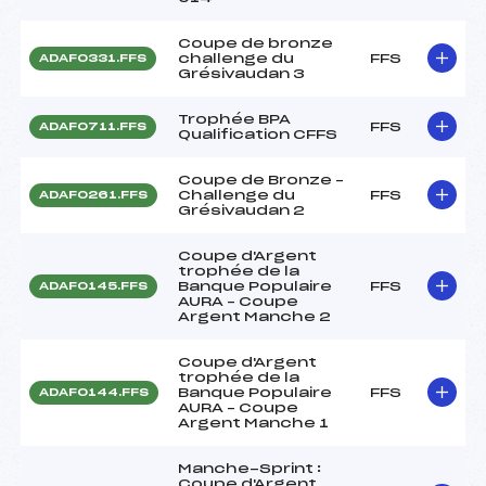
Coupe de bronze
challenge du
FFS
ADAF0331.FFS
Grésivaudan 3
Trophée BPA
FFS
ADAF0711.FFS
Qualification CFFS
Coupe de Bronze –
Challenge du
FFS
ADAF0261.FFS
Grésivaudan 2
Coupe d'Argent
trophée de la
Banque Populaire
FFS
ADAF0145.FFS
AURA – Coupe
Argent Manche 2
Coupe d'Argent
trophée de la
Banque Populaire
FFS
ADAF0144.FFS
AURA – Coupe
Argent Manche 1
Manche-Sprint :
Coupe d'Argent