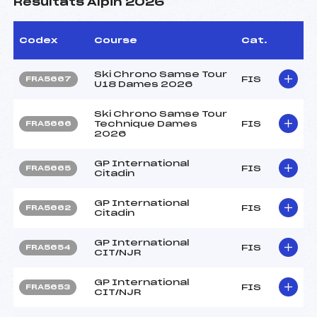
Résultats Alpin 2026
Codex
Course
Cat.
Ski Chrono Samse Tour
FIS
FRA5667
U18 Dames 2026
Ski Chrono Samse Tour
Technique Dames
FIS
FRA5666
2026
GP International
FIS
FRA5665
Citadin
GP International
FIS
FRA5662
Citadin
GP International
FIS
FRA5654
CIT/NJR
GP International
FIS
FRA5653
CIT/NJR