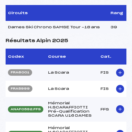
Circuits
Rang
Dames Ski Chrono SAMSE Tour -18 ans
39
Résultats Alpin 2025
Codex
Course
Cat.
La Scara
FIS
FRA6001
La Scara
FIS
FRA5999
Mémorial
H.SCARAFFIOTTI
FFS
ANAF0592.FFS
Pré-Qualification
SCARA U16 DAMES
Mémorial
H.SCARAFFIOTTI