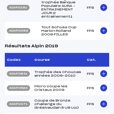
trophée Banque
Populaire AURA –
FFS
ADAF0191
ENTRAINEMENT
JOUR 2
entrainement1
Tout Schuss Cup
Marion Rolland
FFS
ADAF0092
2009 FILLES
Résultats Alpin 2019
Codex
Course
Cat.
Trophée des Choucas
FFS
ADAF0631
années 2009-2010
Micro coupe les
FFS
ADAF0524
Cristaux 2009
Coupe de Bronze
challenge du
FFS
ADAF0471
Grésivaudan 5 U8 U10