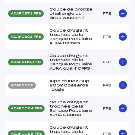
Coupe de bronze
challenge du
FFS
ADAF0271.FFS
Grésivaudan 2
Coupe d'Argent
trophée de la
FFS
ADAF0201.FFS
Banque Populaire
AURA Dames
Coupe d'Argent
trophée de la
FFS
ADAF0161.FFS
Banque Populaire
AURA qualif CFFS
Alpe d'Huez Cup
2009 Dossards
FFS
ADAF0072
rouge
Coupe d'Argent
trophée de la
FFS
ADAF0094.FFS
Banque Populaire
AURA Course
Coupe d'Argent
trophée de la
FFS
ADAF0096.FFS