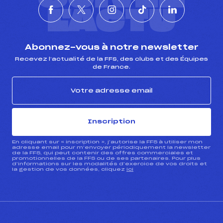
L'ACTU
Abonnez-vous à notre newsletter
Recevez l’actualité de la FFS, des clubs et des Équipes
de France.
Inscription
En cliquant sur « inscription », j’autorise la FFS à utiliser mon
adresse email pour m’envoyer périodiquement la newsletter
de la FFS, qui peut contenir des offres commerciales et
promotionnelles de la FFS ou de ses partenaires. Pour plus
d’informations sur les modalités d’exercice de vos droits et
la gestion de vos données, cliquez
ici