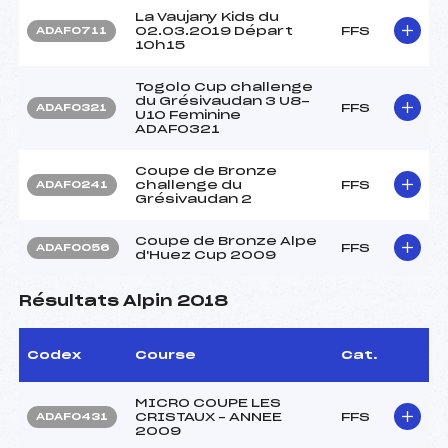
La Vaujany Kids du
02.03.2019 Départ
FFS
ADAF0711
10h15
Togolo Cup challenge
du Grésivaudan 3 U8-
FFS
ADAF0321
U10 Feminine
ADAF0321
Coupe de Bronze
challenge du
FFS
ADAF0241
Grésivaudan 2
Coupe de Bronze Alpe
FFS
ADAF0056
d'Huez Cup 2009
Résultats Alpin 2018
Codex
Course
Cat.
MICRO COUPE LES
CRISTAUX – ANNEE
FFS
ADAF0431
2009