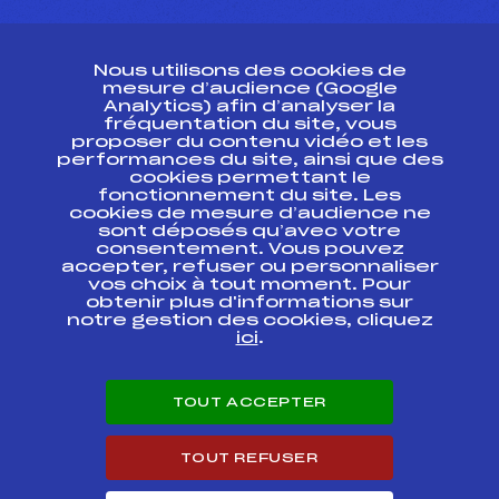
CONTACT
Nous utilisons des cookies de
ESPACE PRESSE
mesure d’audience (Google
Analytics) afin d’analyser la
fréquentation du site, vous
Ressources
proposer du contenu vidéo et les
performances du site, ainsi que des
Pass’Neige
cookies permettant le
Projet sportif fédéral
fonctionnement du site. Les
cookies de mesure d’audience ne
Projet de performance fédéral
sont déposés qu’avec votre
Antidopage
consentement. Vous pouvez
Pôle Développement, Formation, Suivi
accepter, refuser ou personnaliser
Scientifique
vos choix à tout moment. Pour
Listes ministérielles
obtenir plus d'informations sur
notre gestion des cookies, cliquez
Pôle vie de l’athlète
ici
.
Enseignement professionnel
Informatique et chronométrage
Circuits
TOUT ACCEPTER
Carrières
Développement des habiletés mentales
TOUT REFUSER