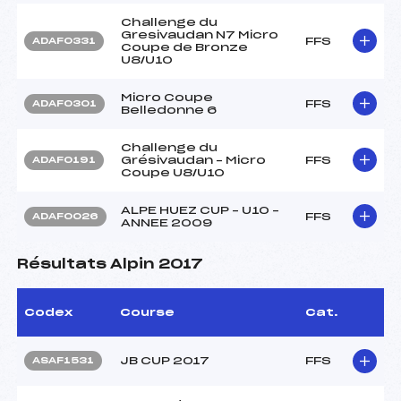
Challenge du
Gresivaudan N7 Micro
FFS
ADAF0331
Coupe de Bronze
U8/U10
Micro Coupe
FFS
ADAF0301
Belledonne 6
Challenge du
Grésivaudan – Micro
FFS
ADAF0191
Coupe U8/U10
ALPE HUEZ CUP – U10 –
FFS
ADAF0026
ANNEE 2009
Résultats Alpin 2017
Codex
Course
Cat.
JB CUP 2017
FFS
ASAF1531