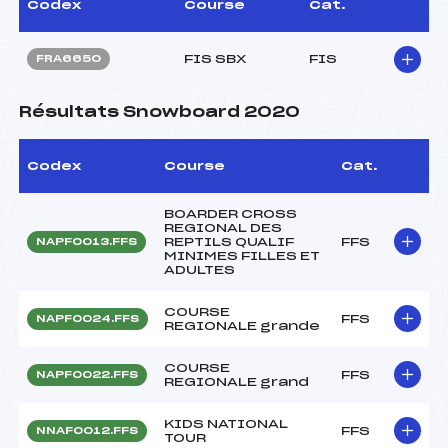
Codex
Course
Cat.
FIS SBX
FIS
FRA6650
Résultats Snowboard 2020
Codex
Course
Cat.
BOARDER CROSS
REGIONAL DES
REPTILS QUALIF
FFS
NAPF0013.FFS
MINIMES FILLES ET
ADULTES
COURSE
FFS
NAPF0024.FFS
REGIONALE grande
COURSE
FFS
NAPF0022.FFS
REGIONALE grand
KIDS NATIONAL
FFS
NNAF0012.FFS
TOUR