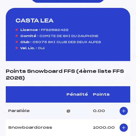
CASTA LEA
foi(s) le ski
Licence :
FFS2682422
Comité :
COMITE DE SKI DU DAUPHINE
Club :
05075 SKI CLUB DES DEUX ALPES
Val. Lic. :
Oui
Points Snowboard FFS (4ème liste FFS
2026)
Pénalité
Points
Parallèle
@
0.00
Snowboardcross
1000.00