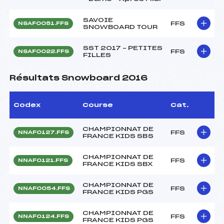
SAVOIE
FFS
NSAF0051.FFS
SNOWBOARD TOUR
SST 2017 – PETITES
FFS
NSAF0022.FFS
FILLES
Résultats Snowboard 2016
Codex
Course
Cat.
CHAMPIONNAT DE
FFS
NNAF0127.FFS
FRANCE KIDS SBS
CHAMPIONNAT DE
FFS
NNAF0121.FFS
FRANCE KIDS SBX
CHAMPIONNAT DE
FFS
NNAF0054.FFS
FRANCE KIDS PGS
CHAMPIONNAT DE
FFS
NNAF0124.FFS
FRANCE KIDS PGS