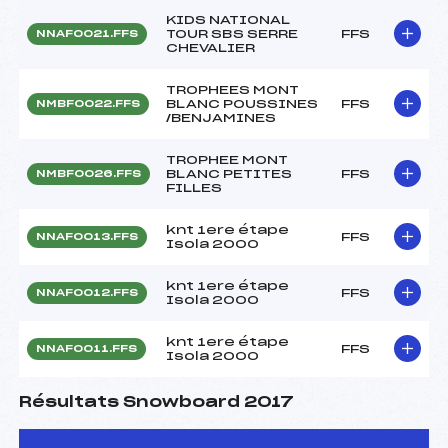
KIDS NATIONAL
TOUR SBS SERRE
FFS
NNAF0021.FFS
CHEVALIER
TROPHEES MONT
BLANC POUSSINES
FFS
NMBF0022.FFS
/BENJAMINES
TROPHEE MONT
BLANC PETITES
FFS
NMBF0026.FFS
FILLES
knt 1ere étape
FFS
NNAF0013.FFS
Isola 2000
knt 1ere étape
FFS
NNAF0012.FFS
Isola 2000
knt 1ere étape
FFS
NNAF0011.FFS
Isola 2000
Résultats Snowboard 2017