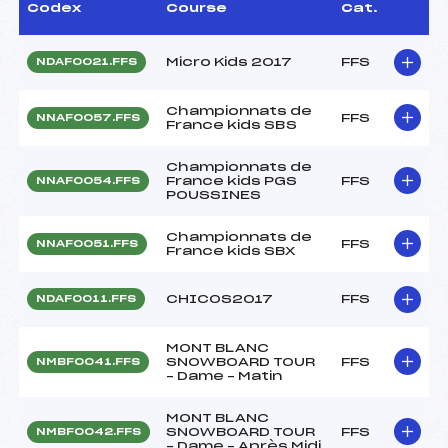
Codex
Course
Cat.
Micro Kids 2017
FFS
NDAF0021.FFS
Championnats de
FFS
NNAF0057.FFS
France kids SBS
Championnats de
France kids PGS
FFS
NNAF0054.FFS
POUSSINES
Championnats de
FFS
NNAF0051.FFS
France kids SBX
CHICOS2017
FFS
NDAF0011.FFS
MONT BLANC
SNOWBOARD TOUR
FFS
NMBF0041.FFS
– Dame – Matin
MONT BLANC
SNOWBOARD TOUR
FFS
NMBF0042.FFS
– Dame – Après Midi