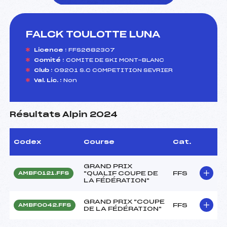
FALCK TOULOTTE LUNA
foi(s) le ski
Licence :
FFS2682307
Comité :
COMITE DE SKI MONT-BLANC
Club :
09201 S.C COMPETITION SEVRIER
Val. Lic. :
Non
Résultats Alpin 2024
Codex
Course
Cat.
GRAND PRIX
"QUALIF COUPE DE
FFS
AMBF0121.FFS
LA FÉDÉRATION"
GRAND PRIX "COUPE
FFS
AMBF0042.FFS
DE LA FÉDÉRATION"