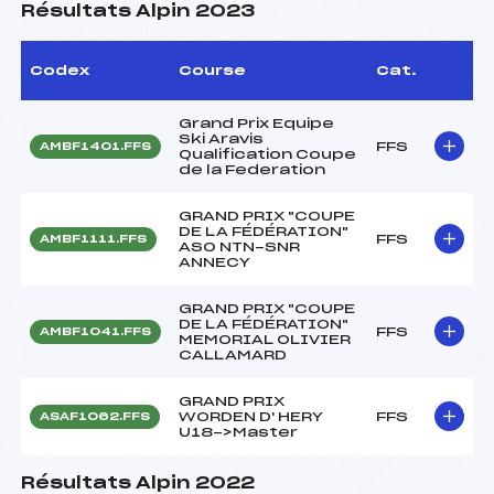
Résultats Alpin 2023
Codex
Course
Cat.
Grand Prix Equipe
Ski Aravis
FFS
AMBF1401.FFS
Qualification Coupe
de la Federation
GRAND PRIX "COUPE
DE LA FÉDÉRATION"
FFS
AMBF1111.FFS
ASO NTN-SNR
ANNECY
GRAND PRIX "COUPE
DE LA FÉDÉRATION"
FFS
AMBF1041.FFS
MEMORIAL OLIVIER
CALLAMARD
GRAND PRIX
WORDEN D' HERY
FFS
ASAF1062.FFS
U18->Master
Résultats Alpin 2022