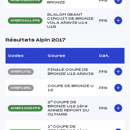
FFS
AMBF1563.FFS
BRONZE
SLALOM GEANT
CIRCUIT DE BRONZE
FFS
AMBF0411.FFS
VOLA ARAVIS U14
U16
Résultats Alpin 2017
Codex
Course
Cat.
FINALE COUPE DE
FFS
AMBF1731
BRONZE U12 ARAVIS
COUPE DE BRONZE U
FFS
AMBF1251
12
2° COUPE DE
BRONZE U12 1ère
FFS
AMBF1002.FFS
ANNEE REPORT DU
01 MARS
1° COUPE DE