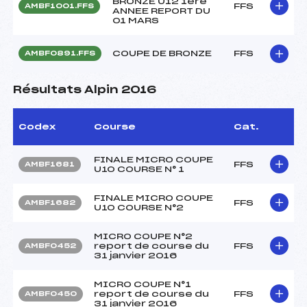
BRONZE U12 1ère
FFS
AMBF1001.FFS
ANNEE REPORT DU
01 MARS
COUPE DE BRONZE
FFS
AMBF0891.FFS
Résultats Alpin 2016
Codex
Course
Cat.
FINALE MICRO COUPE
FFS
AMBF1681
U10 COURSE N° 1
FINALE MICRO COUPE
FFS
AMBF1682
U10 COURSE N°2
MICRO COUPE N°2
report de course du
FFS
AMBF0452
31 janvier 2016
MICRO COUPE N°1
report de course du
FFS
AMBF0450
31 janvier 2016