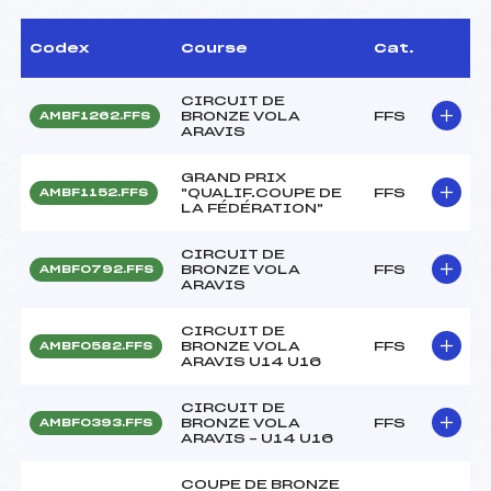
Codex
Course
Cat.
CIRCUIT DE
BRONZE VOLA
FFS
AMBF1262.FFS
ARAVIS
GRAND PRIX
"QUALIF.COUPE DE
FFS
AMBF1152.FFS
LA FÉDÉRATION"
CIRCUIT DE
BRONZE VOLA
FFS
AMBF0792.FFS
ARAVIS
CIRCUIT DE
BRONZE VOLA
FFS
AMBF0582.FFS
ARAVIS U14 U16
CIRCUIT DE
BRONZE VOLA
FFS
AMBF0393.FFS
ARAVIS – U14 U16
COUPE DE BRONZE