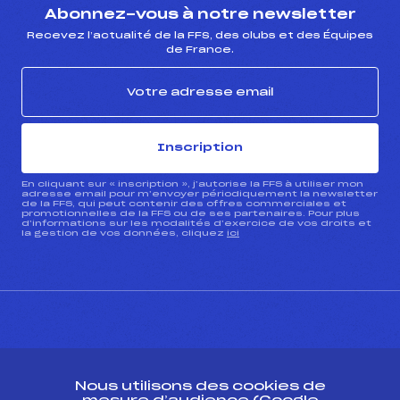
Abonnez-vous à notre newsletter
Recevez l’actualité de la FFS, des clubs et des Équipes
de France.
Inscription
En cliquant sur « inscription », j’autorise la FFS à utiliser mon
adresse email pour m’envoyer périodiquement la newsletter
de la FFS, qui peut contenir des offres commerciales et
promotionnelles de la FFS ou de ses partenaires. Pour plus
d’informations sur les modalités d’exercice de vos droits et
la gestion de vos données, cliquez
ici
CONTACT
Nous utilisons des cookies de
ESPACE PRESSE