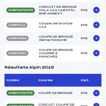
CIRCUIT DE BRONZE
VOLA U14 U16 NTN-
FFS
AMBF0372.FFS
SNR ANNECY
Coupe de bronze
FFS
AMBF0111
U14
COUPE DE BRONZE
FFS
AMBF0092
3ème MANCHE
COUPE DE BRONZE
COURSE 2
FFS
AMBF0091
MANCHES
Résultats Alpin 2019
Codex
Course
Cat.
COUPE DE BRONZE
FFS
AMBF1783.FFS
CIRCUIT COUPE DE