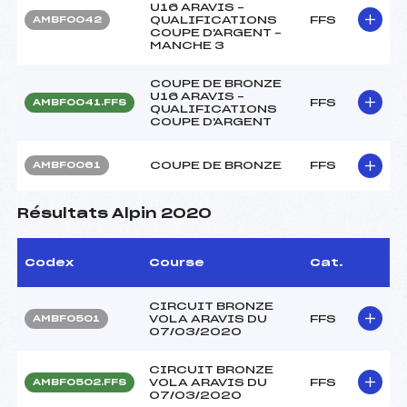
U16 ARAVIS –
QUALIFICATIONS
FFS
AMBF0042
COUPE D'ARGENT –
MANCHE 3
COUPE DE BRONZE
U16 ARAVIS –
FFS
AMBF0041.FFS
QUALIFICATIONS
COUPE D'ARGENT
COUPE DE BRONZE
FFS
AMBF0061
Résultats Alpin 2020
Codex
Course
Cat.
CIRCUIT BRONZE
VOLA ARAVIS DU
FFS
AMBF0501
07/03/2020
CIRCUIT BRONZE
VOLA ARAVIS DU
FFS
AMBF0502.FFS
07/03/2020