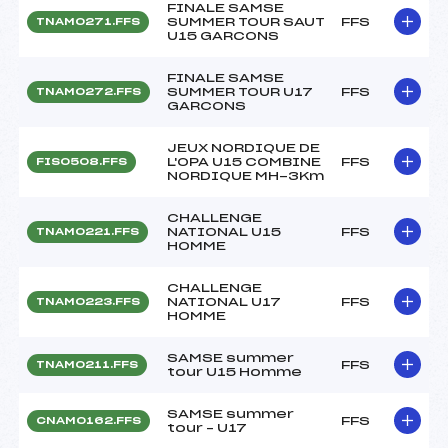
FINALE SAMSE
SUMMER TOUR SAUT
FFS
TNAM0271.FFS
U15 GARCONS
FINALE SAMSE
SUMMER TOUR U17
FFS
TNAM0272.FFS
GARCONS
JEUX NORDIQUE DE
L'OPA U15 COMBINE
FFS
FIS0508.FFS
NORDIQUE MH-3Km
CHALLENGE
NATIONAL U15
FFS
TNAM0221.FFS
HOMME
CHALLENGE
NATIONAL U17
FFS
TNAM0223.FFS
HOMME
SAMSE summer
FFS
TNAM0211.FFS
tour U15 Homme
SAMSE summer
FFS
CNAM0162.FFS
tour – U17