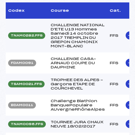
Codex
Course
Cat.
CHALLENGE NATIONAL
D'ETE U13 Hommes
Samedi 14 octobre
FFS
TNAM0282.FFS
2017 TREMPLIN DU
GREPON CHAMONIX
MONT-BLANC
CHALLENGE CASA-
ARNAUD COUPE DU
FFS
FDAM0091
DAUPHINE
TROPHEE DES ALPES -
Garçons ETAPE DE
FFS
TSAM0021.FFS
COURCHEVEL
Challenge Biathlon
BanquePopulaire
FFS
BDAM0011
AUvergneRhôneAlpes
TOURNEE JURA CHAUX
FFS
TNAM0096.FFS
NEUVE 18/02/2017