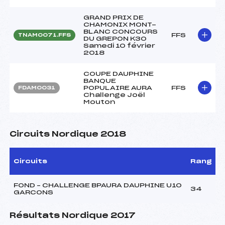
GRAND PRIX DE
CHAMONIX MONT-
BLANC CONCOURS
FFS
TNAM0071.FFS
DU GREPON K30
Samedi 10 février
2018
COUPE DAUPHINE
BANQUE
POPULAIRE AURA
FFS
FDAM0031
Challenge Joël
Mouton
Circuits Nordique 2018
Circuits
Rang
FOND – CHALLENGE BPAURA DAUPHINE U10
34
GARCONS
Résultats Nordique 2017