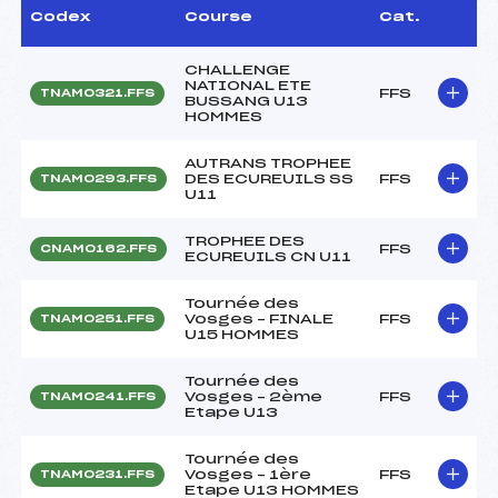
Codex
Course
Cat.
CHALLENGE
NATIONAL ETE
FFS
TNAM0321.FFS
BUSSANG U13
HOMMES
AUTRANS TROPHEE
DES ECUREUILS SS
FFS
TNAM0293.FFS
U11
TROPHEE DES
FFS
CNAM0162.FFS
ECUREUILS CN U11
Tournée des
Vosges – FINALE
FFS
TNAM0251.FFS
U15 HOMMES
Tournée des
Vosges – 2ème
FFS
TNAM0241.FFS
Etape U13
Tournée des
Vosges – 1ère
FFS
TNAM0231.FFS
Etape U13 HOMMES