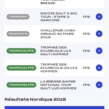
BRESSE
SAVOIE SAUT A SKI
TOUR – ETAPE 3
FFS
TSAM0061
GARCONS
CHALLENGE CASA
ARNAUD 30 MARS
FFS
FDAM0072
2019
TROPHEE DES
ECUREUILS U13
FFS
TNAM0101.FFS
SAUT HOMMES
TROPHEE DES
ECUREUILS CN U13
FFS
CNAM0101.FFS
HOMMES
LA BRESSE SAMSE
NATIONAL TOUR
FFS
TNAM0051.FFS
SAUT U15 HOMMES
Résultats Nordique 2018