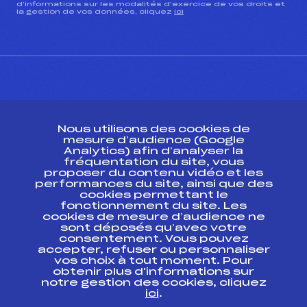
d’informations sur les modalités d’exercice de vos droits et
la gestion de vos données, cliquez
ici
CONTACT
Nous utilisons des cookies de
ESPACE PRESSE
mesure d’audience (Google
Analytics) afin d’analyser la
fréquentation du site, vous
Ressources
proposer du contenu vidéo et les
performances du site, ainsi que des
Pass’Neige
cookies permettant le
Projet sportif fédéral
fonctionnement du site. Les
cookies de mesure d’audience ne
Projet de performance fédéral
sont déposés qu’avec votre
Antidopage
consentement. Vous pouvez
Pôle Développement, Formation, Suivi
accepter, refuser ou personnaliser
Scientifique
vos choix à tout moment. Pour
Listes ministérielles
obtenir plus d'informations sur
notre gestion des cookies, cliquez
Pôle vie de l’athlète
ici
.
Enseignement professionnel