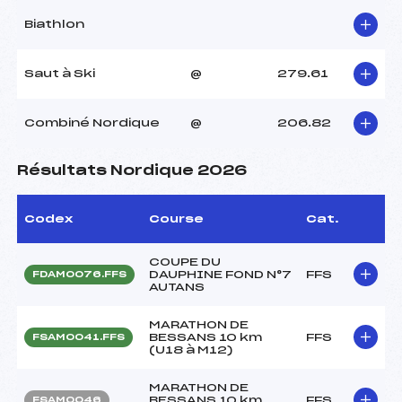
Biathlon
Saut à Ski
@
279.61
Combiné Nordique
@
206.82
Résultats Nordique 2026
Codex
Course
Cat.
COUPE DU
DAUPHINE FOND N°7
FFS
FDAM0076.FFS
AUTANS
MARATHON DE
BESSANS 10 km
FFS
FSAM0041.FFS
(U18 à M12)
MARATHON DE
BESSANS 10 km
FFS
FSAM0046