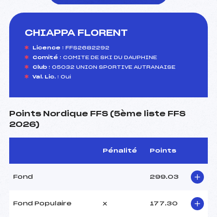
CHIAPPA FLORENT
foi(s) le ski
Licence :
FFS2682292
Comité :
COMITE DE SKI DU DAUPHINE
Club :
05032 UNION SPORTIVE AUTRANAISE
Val. Lic. :
Oui
Points Nordique FFS (5ème liste FFS
2026)
Pénalité
Points
Fond
299.03
Fond Populaire
x
177.30