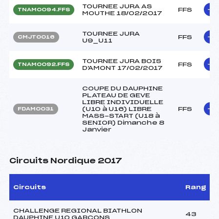
TOURNEE JURA AS
FFS
TNAM0094.FFS
MOUTHE 18/02/2017
TOURNEE JURA
FFS
CMJT0016
U9_U11
TOURNEE JURA BOIS
FFS
TNAM0092.FFS
D'AMONT 17/02/2017
COUPE DU DAUPHINE
PLATEAU DE GEVE
LIBRE INDIVIDUELLE
(U10 à U16) LIBRE
FFS
FDAM0031
MASS-START (U18 à
SENIOR) Dimanche 8
Janvier
Circuits Nordique 2017
Circuits
Rang
CHALLENGE REGIONAL BIATHLON
43
DAUPHINE U10 GARCONS