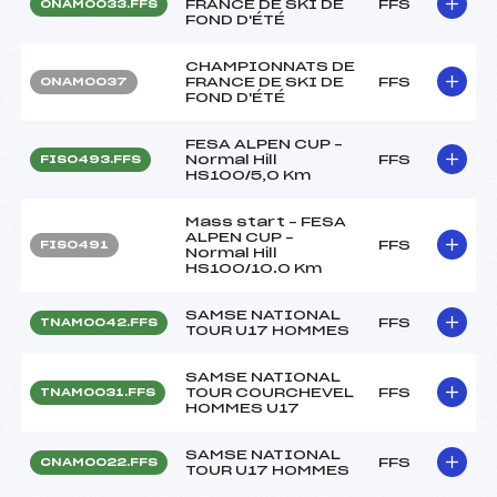
FRANCE DE SKI DE
FFS
ONAM0033.FFS
FOND D'ÉTÉ
CHAMPIONNATS DE
FRANCE DE SKI DE
FFS
ONAM0037
FOND D'ÉTÉ
FESA ALPEN CUP –
Normal Hill
FFS
FIS0493.FFS
HS100/5,0 Km
Mass start – FESA
ALPEN CUP –
FFS
FIS0491
Normal Hill
HS100/10.0 Km
SAMSE NATIONAL
FFS
TNAM0042.FFS
TOUR U17 HOMMES
SAMSE NATIONAL
TOUR COURCHEVEL
FFS
TNAM0031.FFS
HOMMES U17
SAMSE NATIONAL
FFS
CNAM0022.FFS
TOUR U17 HOMMES