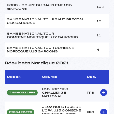
FOND – COUPE DU DAUPHINE U15
102
GARCONS
SAMSE NATIONAL TOUR SAUT SPECIAL
10
U15 GARCONS
SAMSE NATIONAL TOUR
11
COMBINE NORDIQUE U17 GARCONS
SAMSE NATIONAL TOUR COMBINE
4
NORDIQUE U15 GARCONS
Résultats Nordique 2021
Codex
Course
Cat.
U15 HOMMES
CHALLENGE
FFS
TNAM0221.FFS
NATIONAL
JEUX NORDIQUE DE
L'OPA U15 COMBINE
FFS
FIS0422.FFS
NORDIQUE HS66-