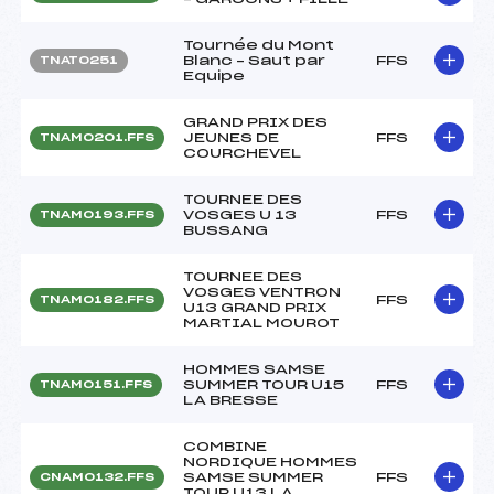
Tournée du Mont
Blanc – Saut par
FFS
TNAT0251
Equipe
GRAND PRIX DES
JEUNES DE
FFS
TNAM0201.FFS
COURCHEVEL
TOURNEE DES
VOSGES U 13
FFS
TNAM0193.FFS
BUSSANG
TOURNEE DES
VOSGES VENTRON
FFS
TNAM0182.FFS
U13 GRAND PRIX
MARTIAL MOUROT
HOMMES SAMSE
SUMMER TOUR U15
FFS
TNAM0151.FFS
LA BRESSE
COMBINE
NORDIQUE HOMMES
SAMSE SUMMER
FFS
CNAM0132.FFS
TOUR U13 LA