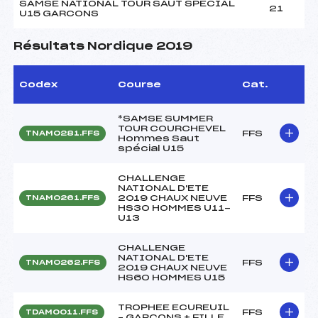
SAMSE NATIONAL TOUR SAUT SPECIAL
21
U15 GARCONS
Résultats Nordique 2019
Codex
Course
Cat.
*SAMSE SUMMER
TOUR COURCHEVEL
FFS
TNAM0281.FFS
Hommes Saut
spécial U15
CHALLENGE
NATIONAL D'ETE
2019 CHAUX NEUVE
FFS
TNAM0261.FFS
HS30 HOMMES U11-
U13
CHALLENGE
NATIONAL D'ETE
FFS
TNAM0262.FFS
2019 CHAUX NEUVE
HS60 HOMMES U15
TROPHEE ECUREUIL
FFS
TDAM0011.FFS
– GARCONS + FILLE