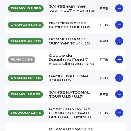
SAMSE summer
FFS
TNAM0162.FFS
tour – U17 – Homme
HOMMES SAMSE
FFS
CNAM0141.FFS
summer tour U15
HOMMES SAMSE
FFS
TNAM0141.FFS
Summer Tour U15
Coupe du
Dauphine Fond 7
FFS
FDAM0083
Mass Libre Autrans
SAMSE NATIONAL
FFS
CNAM0112.FFS
TOUR U15
SAMSE NATIONAL
FFS
TNAM0112.FFS
TOUR U15 / U17
CHAMPIONNAT DE
FRANCE U17 SAUT
FFS
TNAM0071.FFS
SPECIAL HOMMES
CHAMPIONNATS DE