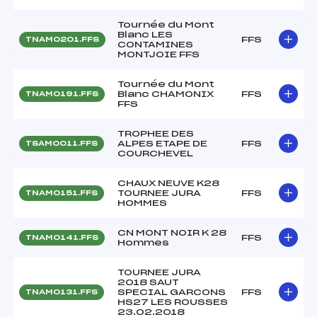
Tournée du Mont
Blanc LES
FFS
TNAM0201.FFS
CONTAMINES
MONTJOIE FFS
Tournée du Mont
Blanc CHAMONIX
FFS
TNAM0191.FFS
FFS
TROPHEE DES
ALPES ETAPE DE
FFS
TSAM0011.FFS
COURCHEVEL
CHAUX NEUVE K28
TOURNEE JURA
FFS
TNAM0151.FFS
HOMMES
CN MONT NOIR K 28
FFS
TNAM0141.FFS
Hommes
TOURNEE JURA
2018 SAUT
SPECIAL GARCONS
FFS
TNAM0131.FFS
HS27 LES ROUSSES
23.02.2018