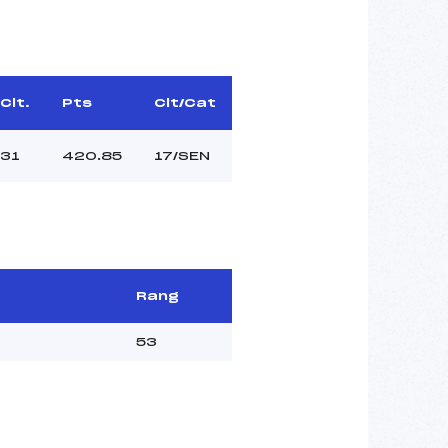
Clt.
Pts
Clt/Cat
31
420.85
17/SEN
Rang
53