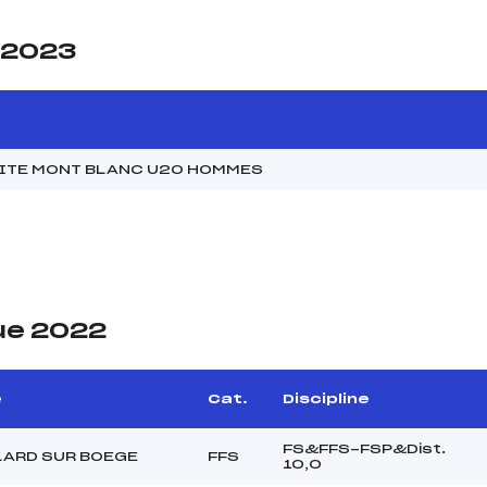
e 2023
MITE MONT BLANC U20 HOMMES
ue 2022
e
Cat.
Discipline
FS&FFS-FSP&Dist.
LARD SUR BOEGE
FFS
10,0