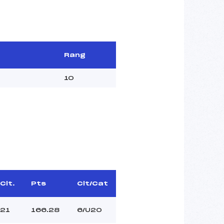
Rang
10
Clt.
Pts
Clt/Cat
21
166.28
6/U20