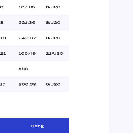
6
167.85
6/U20
8
221.36
8/U20
19
249.37
8/U20
21
166.49
21/U20
Abs
17
260.39
6/U20
Rang