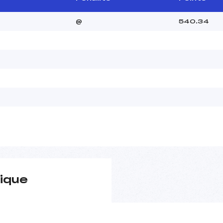
@
540.34
ique