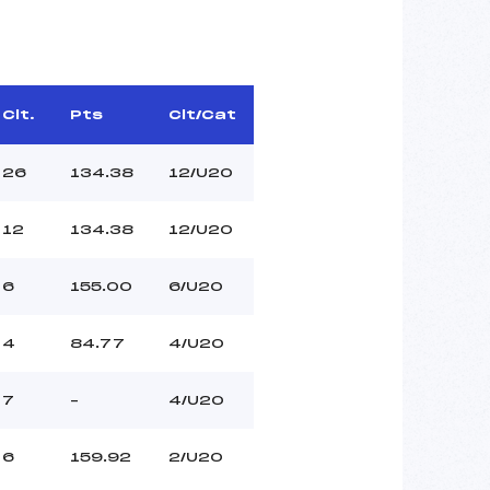
Clt.
Pts
Clt/Cat
26
134.38
12/U20
12
134.38
12/U20
6
155.00
6/U20
4
84.77
4/U20
7
–
4/U20
6
159.92
2/U20