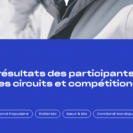
résultats des participants
es circuits et compétition
Fond Populaire
Rollerski
Saut à Ski
Combiné Nordiq