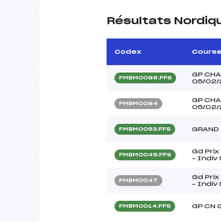
Résultats Nordiq
Codex
Cours
GP CHA
FMBM0086.FFS
05/02/
GP CHA
FMBM0084
05/02/
GRAND 
FMBM0053.FFS
Gd Prix
FMBM0045.FFS
– Indiv
Gd Prix
FMBM0047
– Indiv
GP CN G
FMBM0014.FFS