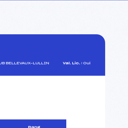
UB BELLEVAUX-LULLIN
Val. Lic. :
Oui
Rang