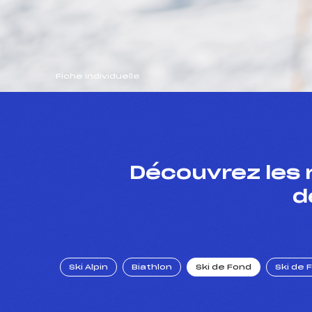
Fiche individuelle
Découvrez les 
d
Ski Alpin
Biathlon
Ski de Fond
Ski de 