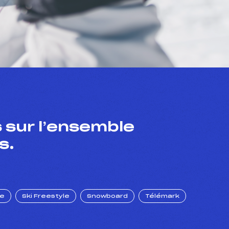
 sur l’ensemble
s.
ue
Ski Freestyle
Snowboard
Télémark