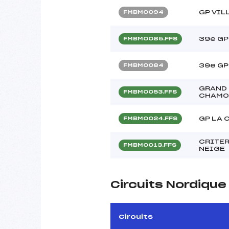
GP VIL
FMBM0094
39e GP
FMBM0085.FFS
39e GP
FMBM0084
GRAND 
FMBM0053.FFS
CHAMO
GP LA 
FMBM0024.FFS
CRITER
FMBM0013.FFS
NEIGE
Circuits Nordiqu
Circuits