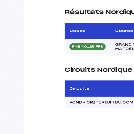
Résultats Nordiq
Codex
Course
GRAND 
FMBM0125.FFS
MARCEL
Circuits Nordiqu
Circuits
FOND – CRITERIUM DU CO