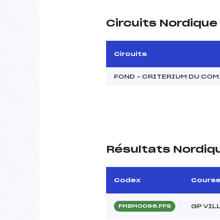
Circuits Nordiqu
Circuits
FOND – CRITERIUM DU CO
Résultats Nordiq
Codex
Cours
GP VIL
FMBM0096.FFS