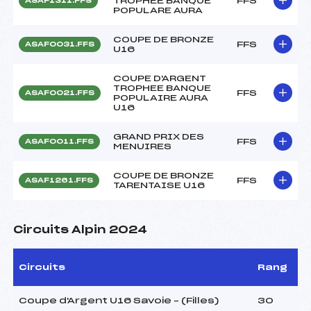
TROPHEE BANQUE
FFS
ASAF1311.FFS
POPULARE AURA
COUPE DE BRONZE
FFS
ASAF0031.FFS
U16
COUPE D'ARGENT
TROPHEE BANQUE
FFS
ASAF0021.FFS
POPULAIRE AURA
U16
GRAND PRIX DES
FFS
ASAF0011.FFS
MENUIRES
COUPE DE BRONZE
FFS
ASAF1261.FFS
TARENTAISE U16
Circuits Alpin 2024
Circuits
Rang
Coupe d'Argent U16 Savoie – (Filles)
30