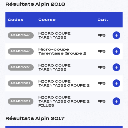
Résultats Alpin 2018
Codex
Course
Cat.
MICRO COUPE
FFS
ASAF0941
TARENTAISE
Micro-coupe
FFS
ASAF0841
Tarentaise Groupe 2
MICRO COUPE
FFS
ASAF0691
TARENTAISE
MICRO COUPE
FFS
ASAF0521
TARENTAISE GROUPE 2
MICRO COUPE
TARENTAISE GROUPE 2
FFS
ASAF0391
FILLES
Résultats Alpin 2017