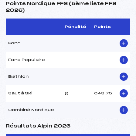
Points Nordique FFS (5ème liste FFS
2026)
Pénalité
Points
Fond
Fond Populaire
Biathlon
Saut à Ski
@
643.75
Combiné Nordique
Résultats Alpin 2026