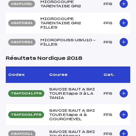
MICROCOUPE
FFS
ASAF1051
TARENTAISE GR2
MICROCOUPE
TARENTAISE GR2
FFS
ASAF0821
FILLES
MICROPOUSS U8/U10 –
FFS
ASAF0591
FILLES
Résultats Nordique 2018
Codex
Course
Cat.
SAVOIE SAUT A SKI
TOUR Etape 3 à LA
FFS
TSAF0041.FFS
TANIA
SAVOIE SAUT A SKI
TOUR Etape 4 à
FFS
TSAF0031.FFS
COURCHEVEL
SAVOIE SAUT A SKI
FFS
CSAF0011
TOUR Etape1