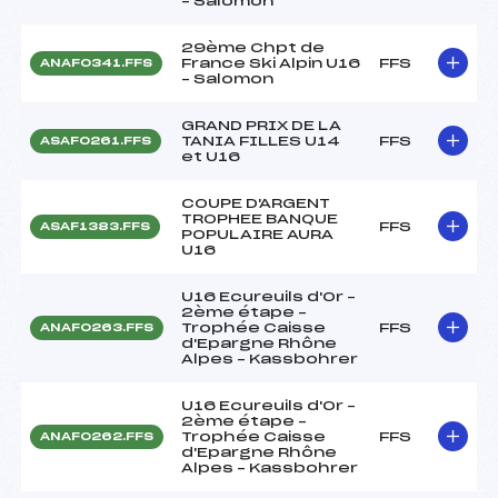
– Salomon
29ème Chpt de
France Ski Alpin U16
FFS
ANAF0341.FFS
– Salomon
GRAND PRIX DE LA
TANIA FILLES U14
FFS
ASAF0261.FFS
et U16
COUPE D'ARGENT
TROPHEE BANQUE
FFS
ASAF1383.FFS
POPULAIRE AURA
U16
U16 Ecureuils d'Or –
2ème étape –
Trophée Caisse
FFS
ANAF0263.FFS
d'Epargne Rhône
Alpes – Kassbohrer
U16 Ecureuils d'Or –
2ème étape –
Trophée Caisse
FFS
ANAF0262.FFS
d'Epargne Rhône
Alpes – Kassbohrer