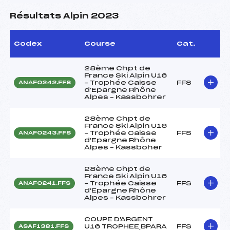
Résultats Alpin 2023
Codex
Course
Cat.
28ème Chpt de
France Ski Alpin U16
– Trophée Caisse
FFS
ANAF0242.FFS
d'Epargne Rhône
Alpes – Kassbohrer
28ème Chpt de
France Ski Alpin U16
– Trophée Caisse
FFS
ANAF0243.FFS
d'Epargne Rhône
Alpes – Kassboher
28ème Chpt de
France Ski Alpin U16
– Trophée Caisse
FFS
ANAF0241.FFS
d'Epargne Rhône
Alpes – Kassbohrer
COUPE D'ARGENT
U16 TROPHEE BPARA
FFS
ASAF1381.FFS