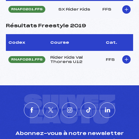
SX Rider Kids
FFS
RNAF0201.FFS
Résultats Freestyle 2019
Codex
Course
Cat.
Rider Kids Val
FFS
RNAF0261.FFS
Thorens U12
SUIVEZ
L'ACTU
Abonnez-vous à notre newsletter