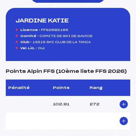
JARDINE KATIE
foi(s) le ski
Licence :
FFS2682165
Comité :
COMITE DE SKI DE SAVOIE
Club :
13215 SKI CLUB DE LA TANIA
Val. Lic. :
Oui
Points Alpin FFS (10ème liste FFS 2026)
Pénalité
Points
Rang
102.91
272