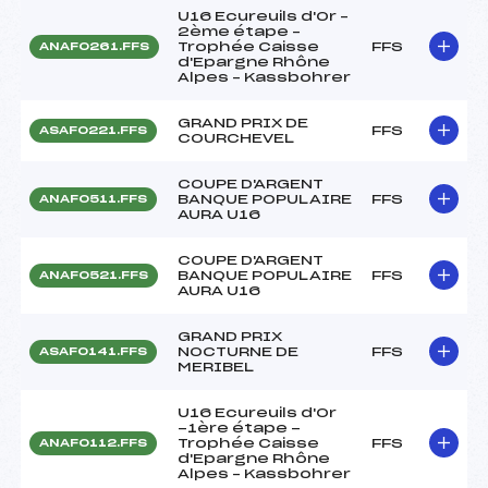
U16 Ecureuils d'Or –
2ème étape –
Trophée Caisse
FFS
ANAF0261.FFS
d'Epargne Rhône
Alpes – Kassbohrer
GRAND PRIX DE
FFS
ASAF0221.FFS
COURCHEVEL
COUPE D'ARGENT
BANQUE POPULAIRE
FFS
ANAF0511.FFS
AURA U16
COUPE D'ARGENT
BANQUE POPULAIRE
FFS
ANAF0521.FFS
AURA U16
GRAND PRIX
NOCTURNE DE
FFS
ASAF0141.FFS
MERIBEL
U16 Ecureuils d'Or
-1ère étape -
Trophée Caisse
FFS
ANAF0112.FFS
d'Epargne Rhône
Alpes – Kassbohrer