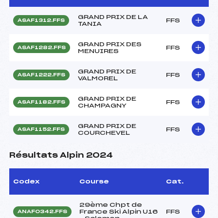
GRAND PRIX DE LA
FFS
ASAF1312.FFS
TANIA
GRAND PRIX DES
FFS
ASAF1282.FFS
MENUIRES
GRAND PRIX DE
FFS
ASAF1222.FFS
VALMOREL
GRAND PRIX DE
FFS
ASAF1182.FFS
CHAMPAGNY
GRAND PRIX DE
FFS
ASAF1152.FFS
COURCHEVEL
Résultats Alpin 2024
Codex
Course
Cat.
29ème Chpt de
France Ski Alpin U16
FFS
ANAF0342.FFS