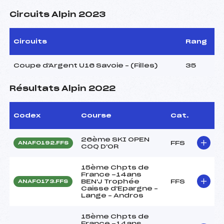
Circuits Alpin 2023
Circuits
Rang
Coupe d'Argent U16 Savoie – (Filles)
35
Résultats Alpin 2022
Codex
Course
Cat.
26ème SKI OPEN
FFS
ANAF0192.FFS
COQ D'OR
15ème Chpts de
France -14ans
BEN'J Trophée
FFS
ANAF0173.FFS
Caisse d'Epargne –
Lange – Andros
15ème Chpts de
France -14ans