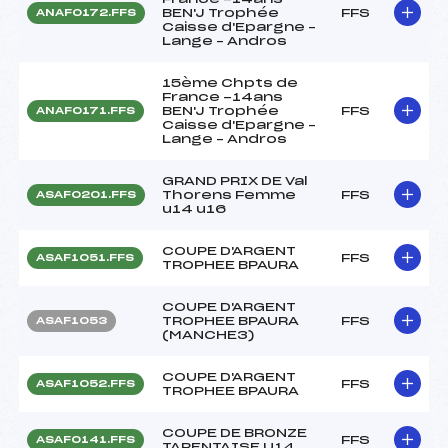
BEN'J Trophée
FFS
ANAF0172.FFS
Caisse d'Epargne –
Lange – Andros
15ème Chpts de
France -14ans
BEN'J Trophée
FFS
ANAF0171.FFS
Caisse d'Epargne –
Lange – Andros
GRAND PRIX DE Val
Thorens Femme
FFS
ASAF0201.FFS
u14 u16
COUPE D'ARGENT
FFS
ASAF1051.FFS
TROPHEE BPAURA
COUPE D'ARGENT
TROPHEE BPAURA
FFS
ASAF1053
(MANCHE3)
COUPE D'ARGENT
FFS
ASAF1052.FFS
TROPHEE BPAURA
COUPE DE BRONZE
FFS
ASAF0141.FFS
TARENTAISE U14