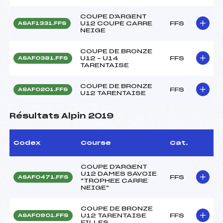
COUPE D'ARGENT
U12 COUPE CARRE
FFS
ASAF1331.FFS
NEIGE
COUPE DE BRONZE
U12 – U14
FFS
ASAF0381.FFS
TARENTAISE
COUPE DE BRONZE
FFS
ASAF0201.FFS
U12 TARENTAISE
Résultats Alpin 2019
Codex
Course
Cat.
COUPE D'ARGENT
U12 DAMES SAVOIE
FFS
ASAF0471.FFS
"TROPHEE CARRE
NEIGE"
COUPE DE BRONZE
U12 TARENTAISE
FFS
ASAF0901.FFS
FILLES