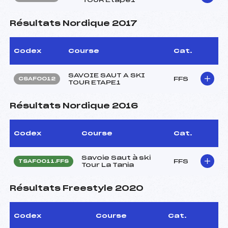
Résultats Nordique 2017
Codex
Course
Cat.
SAVOIE SAUT A SKI
FFS
CSAF0012
TOUR ETAPE1
Résultats Nordique 2016
Codex
Course
Cat.
Savoie Saut à ski
FFS
TSAF0011.FFS
Tour La Tania
Résultats Freestyle 2020
Codex
Course
Cat.