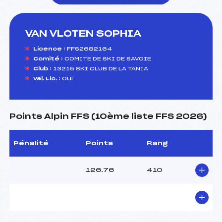
VAN VLOTEN SOPHIA
foi(s) le ski
Licence :
FFS2682164
Comité :
COMITE DE SKI DE SAVOIE
Club :
13215 SKI CLUB DE LA TANIA
Val. Lic. :
Oui
Points Alpin FFS (10ème liste FFS 2026)
Pénalité
Points
Rang
126.76
410