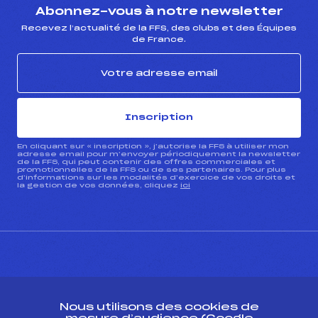
Abonnez-vous à notre newsletter
Recevez l’actualité de la FFS, des clubs et des Équipes
de France.
Inscription
En cliquant sur « inscription », j’autorise la FFS à utiliser mon
adresse email pour m’envoyer périodiquement la newsletter
de la FFS, qui peut contenir des offres commerciales et
promotionnelles de la FFS ou de ses partenaires. Pour plus
d’informations sur les modalités d’exercice de vos droits et
la gestion de vos données, cliquez
ici
CONTACT
Nous utilisons des cookies de
ESPACE PRESSE