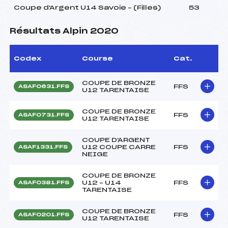
Coupe d'Argent U14 Savoie – (Filles)
53
Résultats Alpin 2020
Codex
Course
Cat.
COUPE DE BRONZE
FFS
ASAF0631.FFS
U12 TARENTAISE
COUPE DE BRONZE
FFS
ASAF0731.FFS
U12 TARENTAISE
COUPE D'ARGENT
U12 COUPE CARRE
FFS
ASAF1331.FFS
NEIGE
COUPE DE BRONZE
U12 – U14
FFS
ASAF0381.FFS
TARENTAISE
COUPE DE BRONZE
FFS
ASAF0201.FFS
U12 TARENTAISE