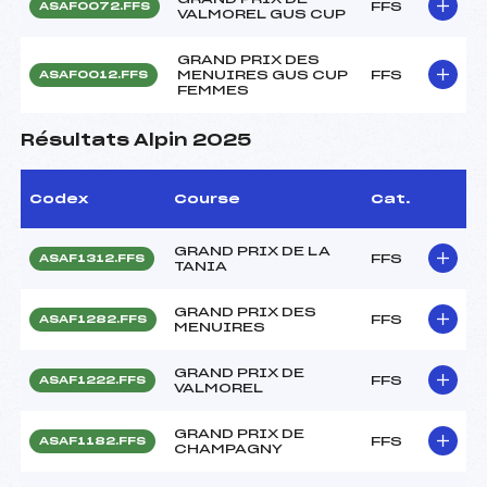
FFS
ASAF0072.FFS
VALMOREL GUS CUP
GRAND PRIX DES
MENUIRES GUS CUP
FFS
ASAF0012.FFS
FEMMES
Résultats Alpin 2025
Codex
Course
Cat.
GRAND PRIX DE LA
FFS
ASAF1312.FFS
TANIA
GRAND PRIX DES
FFS
ASAF1282.FFS
MENUIRES
GRAND PRIX DE
FFS
ASAF1222.FFS
VALMOREL
GRAND PRIX DE
FFS
ASAF1182.FFS
CHAMPAGNY