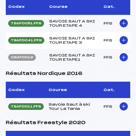
Codex
Course
Cat.
SAVOIE SAUT A SKI
FFS
TSAF0051.FFS
TOUR ETAPE 4
SAVOIE SAUT A SKI
FFS
TSAF0041.FFS
TOUR ETAPE 3
SAVOIE SAUT A SKI
FFS
CSAF0012
TOUR ETAPE1
Résultats Nordique 2016
Codex
Course
Cat.
Savoie Saut à ski
FFS
TSAF0011.FFS
Tour La Tania
Résultats Freestyle 2020