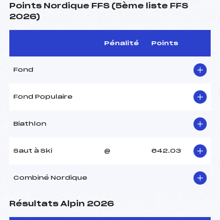
Points Nordique FFS (5ème liste FFS
2026)
Pénalité
Points
Fond
Fond Populaire
Biathlon
Saut à Ski
@
642.03
Combiné Nordique
Résultats Alpin 2026