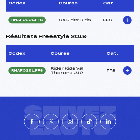
Codex
Course
Cat.
SX Rider Kids
FFS
RNAF0201.FFS
Résultats Freestyle 2019
Codex
Course
Cat.
Rider Kids Val
FFS
RNAF0261.FFS
Thorens U12
SUIVEZ
L'ACTU