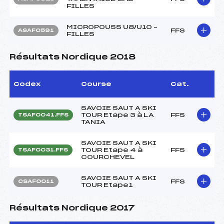
FILLES
MICROPOUSS U8/U10 –
FFS
ASAF0591
FILLES
Résultats Nordique 2018
Codex
Course
Cat.
SAVOIE SAUT A SKI
TOUR Etape 3 à LA
FFS
TSAF0041.FFS
TANIA
SAVOIE SAUT A SKI
TOUR Etape 4 à
FFS
TSAF0031.FFS
COURCHEVEL
SAVOIE SAUT A SKI
FFS
CSAF0011
TOUR Etape1
Résultats Nordique 2017