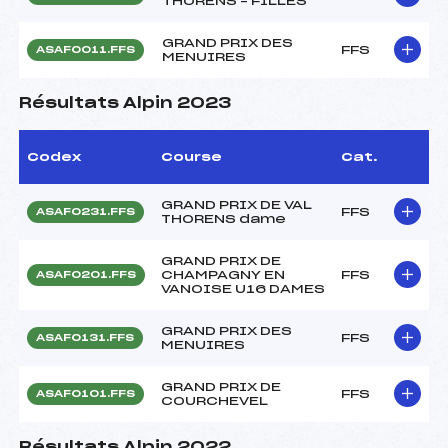
THORENS – FILLES
GRAND PRIX DES
FFS
ASAF0011.FFS
MENUIRES
Résultats Alpin 2023
Codex
Course
Cat.
GRAND PRIX DE VAL
FFS
ASAF0231.FFS
THORENS dame
GRAND PRIX DE
CHAMPAGNY EN
FFS
ASAF0201.FFS
VANOISE U16 DAMES
GRAND PRIX DES
FFS
ASAF0131.FFS
MENUIRES
GRAND PRIX DE
FFS
ASAF0101.FFS
COURCHEVEL
Résultats Alpin 2022