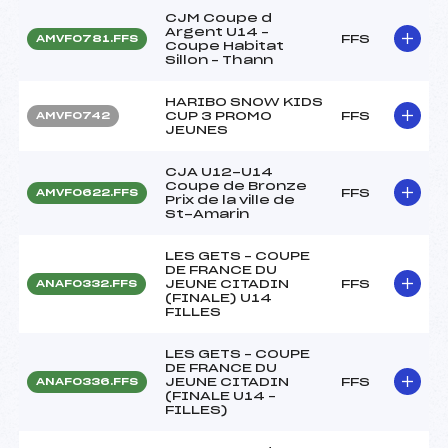
CJM Coupe d
Argent U14 –
FFS
AMVF0781.FFS
Coupe Habitat
Sillon – Thann
HARIBO SNOW KIDS
CUP 3 PROMO
FFS
AMVF0742
JEUNES
CJA U12-U14
Coupe de Bronze
FFS
AMVF0622.FFS
Prix de la ville de
St-Amarin
LES GETS – COUPE
DE FRANCE DU
JEUNE CITADIN
FFS
ANAF0332.FFS
(FINALE) U14
FILLES
LES GETS – COUPE
DE FRANCE DU
JEUNE CITADIN
FFS
ANAF0336.FFS
(FINALE U14 –
FILLES)