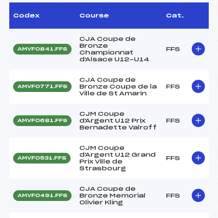
Codex
Course
Cat.
CJA Coupe de
Bronze
FFS
AMVF0841.FFS
Championnat
d'Alsace U12-U14
CJA Coupe de
Bronze Coupe de la
FFS
AMVF0771.FFS
Ville de St Amarin
CJM Coupe
d'Argent U12 Prix
FFS
AMVF0681.FFS
Bernadette Valroff
CJM Coupe
d'Argent U12 Grand
FFS
AMVF0531.FFS
Prix Ville de
Strasbourg
CJA Coupe de
Bronze Memorial
FFS
AMVF0491.FFS
Olivier Kling