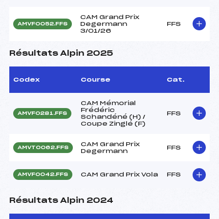
CAM Grand Prix
Degermann
FFS
AMVF0052.FFS
3/01/26
Résultats Alpin 2025
Codex
Course
Cat.
CAM Mémorial
Frédéric
FFS
AMVF0281.FFS
Schandéné (H) /
Coupe Zinglé (F)
CAM Grand Prix
FFS
AMVT0062.FFS
Degermann
CAM Grand Prix Vola
FFS
AMVF0042.FFS
Résultats Alpin 2024