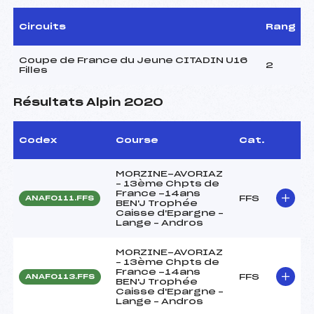
Circuits
Rang
Coupe de France du Jeune CITADIN U16
2
Filles
Résultats Alpin 2020
Codex
Course
Cat.
MORZINE-AVORIAZ
– 13ème Chpts de
France -14ans
FFS
ANAF0111.FFS
BEN'J Trophée
Caisse d'Epargne –
Lange – Andros
MORZINE-AVORIAZ
– 13ème Chpts de
France -14ans
FFS
ANAF0113.FFS
BEN'J Trophée
Caisse d'Epargne –
Lange – Andros