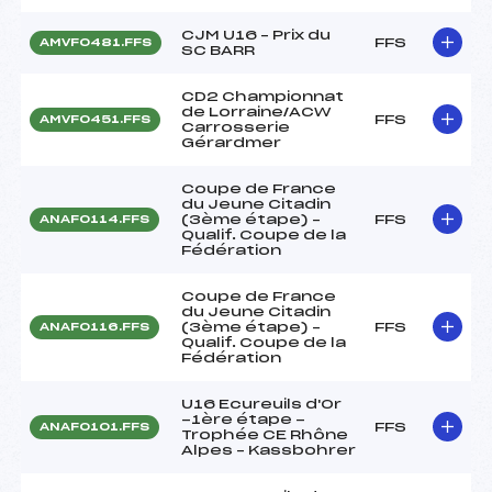
CJM U16 – Prix du
FFS
AMVF0481.FFS
SC BARR
CD2 Championnat
de Lorraine/ACW
FFS
AMVF0451.FFS
Carrosserie
Gérardmer
Coupe de France
du Jeune Citadin
(3ème étape) –
FFS
ANAF0114.FFS
Qualif. Coupe de la
Fédération
Coupe de France
du Jeune Citadin
(3ème étape) –
FFS
ANAF0116.FFS
Qualif. Coupe de la
Fédération
U16 Ecureuils d'Or
-1ère étape -
FFS
ANAF0101.FFS
Trophée CE Rhône
Alpes – Kassbohrer