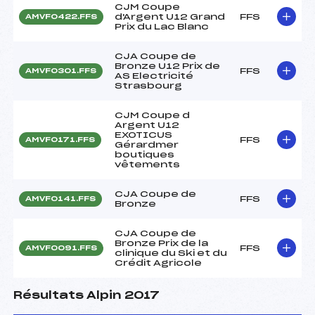
CJM Coupe
d'Argent U12 Grand
FFS
AMVF0422.FFS
Prix du Lac Blanc
CJA Coupe de
Bronze U12 Prix de
FFS
AMVF0301.FFS
AS Electricité
Strasbourg
CJM Coupe d
Argent U12
EXOTICUS
FFS
AMVF0171.FFS
Gérardmer
boutiques
vêtements
CJA Coupe de
FFS
AMVF0141.FFS
Bronze
CJA Coupe de
Bronze Prix de la
FFS
AMVF0091.FFS
clinique du Ski et du
Crédit Agricole
Résultats Alpin 2017