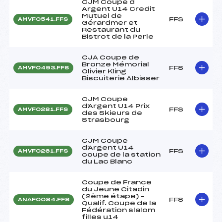
CJM Coupe d
Argent U14 Credit
Mutuel de
FFS
AMVF0541.FFS
Gérardmer et
Restaurant du
Bistrot de la Perle
CJA Coupe de
Bronze Mémorial
FFS
AMVF0493.FFS
Olivier Kling
Biscuiterie Albisser
CJM Coupe
d'Argent U14 Prix
FFS
AMVF0281.FFS
des Skieurs de
Strasbourg
CJM Coupe
d'Argent U14
FFS
AMVF0261.FFS
coupe de la station
du Lac Blanc
Coupe de France
du Jeune Citadin
(2ème étape) –
FFS
ANAF0084.FFS
Qualif. Coupe de la
Fédération slalom
filles u14