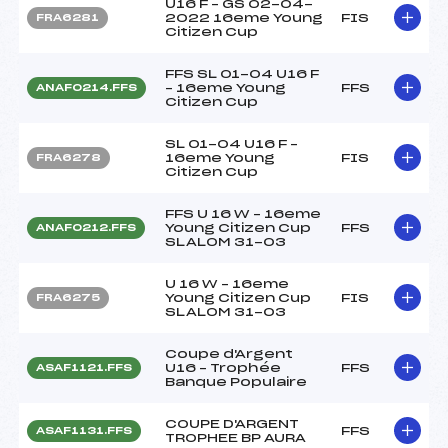
U16 F – GS 02-04-
2022 16eme Young
FIS
FRA6281
Citizen Cup
FFS SL 01-04 U16 F
– 16eme Young
FFS
ANAF0214.FFS
Citizen Cup
SL 01-04 U16 F –
16eme Young
FIS
FRA6278
Citizen Cup
FFS U 16 W – 16eme
Young Citizen Cup
FFS
ANAF0212.FFS
SLALOM 31-03
U 16 W – 16eme
Young Citizen Cup
FIS
FRA6275
SLALOM 31-03
Coupe d'Argent
U16 – Trophée
FFS
ASAF1121.FFS
Banque Populaire
COUPE D'ARGENT
FFS
ASAF1131.FFS
TROPHEE BP AURA