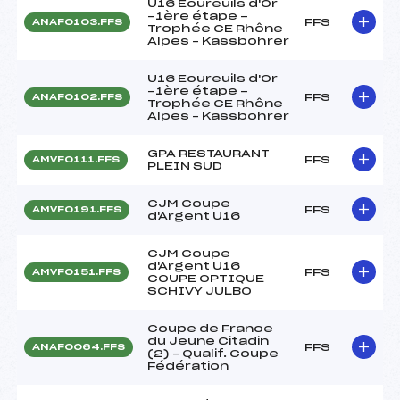
U16 Ecureuils d'Or
-1ère étape -
FFS
ANAF0103.FFS
Trophée CE Rhône
Alpes – Kassbohrer
U16 Ecureuils d'Or
-1ère étape -
FFS
ANAF0102.FFS
Trophée CE Rhône
Alpes – Kassbohrer
GPA RESTAURANT
FFS
AMVF0111.FFS
PLEIN SUD
CJM Coupe
FFS
AMVF0191.FFS
d'Argent U16
CJM Coupe
d'Argent U16
FFS
AMVF0151.FFS
COUPE OPTIQUE
SCHIVY JULBO
Coupe de France
du Jeune Citadin
FFS
ANAF0064.FFS
(2) – Qualif. Coupe
Fédération