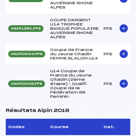
AUVERGNE RHONE
ALPES
COUPE D'ARGENT
U14 TROPHEE
BANQUE POPULAIRE
FFS
ASAF1261.FFS
AUVERGNE RHONE
ALPES
Coupe de France
du Jeune Citadin
FFS
ANAF0044.FFS
FEMME SLALOM u14
u14 Coupe de
France du Jeune
Citadin (2ème
étape) – Qualif.
FFS
ANAF0042.FFS
Coupe de la
Fédération GS
Feminin
Résultats Alpin 2019
Codex
Course
Cat.