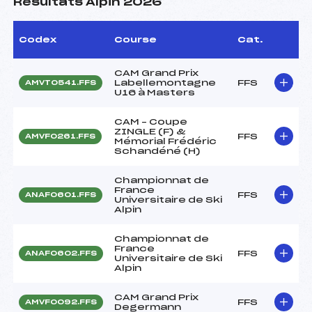
Résultats Alpin 2026
Codex
Course
Cat.
CAM Grand Prix
Labellemontagne
FFS
AMVT0541.FFS
U16 à Masters
CAM – Coupe
ZINGLE (F) &
FFS
AMVF0261.FFS
Mémorial Frédéric
Schandéné (H)
Championnat de
France
FFS
ANAF0601.FFS
Universitaire de Ski
Alpin
Championnat de
France
FFS
ANAF0602.FFS
Universitaire de Ski
Alpin
CAM Grand Prix
FFS
AMVF0092.FFS
Degermann