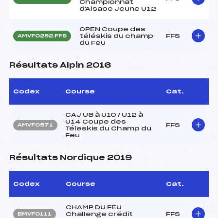
Championnat
d'Alsace Jeune U12
OPEN Coupe des
téléskis du champ
FFS
AMVF0252.FFS
du Feu
Résultats Alpin 2016
Codex
Course
Cat.
CAJ U8 à U10 / U12 à
U14 Coupe des
FFS
AMVF0571
Téleskis du Champ du
Feu
Résultats Nordique 2019
Codex
Course
Cat.
CHAMP DU FEU
Challenge crédit
FFS
BMVF0111