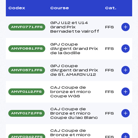
Codex
Course
Cat.
GPJ U12 et U14
Grand Prix
FFS
AMVF0771.FFS
Bernadette Valroff
GPJ Coupe
d'Argent Grand Prix
FFS
AMVF0661.FFS
de la Godille
GPJ Coupe
d'Argent Grand Prix
FFS
AMVF0571.FFS
de St. AMARIN U12
CAJ Coupe de
bronze et micro
FFS
AMVF0112.FFS
Coupe WGS
CAJ Coupe de
Bronze et micro
FFS
AMVF0172.FFS
Coupe du lac Blanc
CAJ Coupe de
Bronze et micro
FFS
AMVF0342.FFS