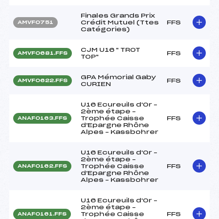
Finales Grands Prix
Crédit Mutuel (Ttes
FFS
AMVF0751
Catégories)
CJM U16 " TROT
FFS
AMVF0681.FFS
TOP"
GPA Mémorial Gaby
FFS
AMVF0622.FFS
CURIEN
U16 Ecureuils d'Or –
2ème étape –
Trophée Caisse
FFS
ANAF0163.FFS
d'Epargne Rhône
Alpes – Kassbohrer
U16 Ecureuils d'Or –
2ème étape –
Trophée Caisse
FFS
ANAF0162.FFS
d'Epargne Rhône
Alpes – Kassbohrer
U16 Ecureuils d'Or –
2ème étape –
Trophée Caisse
FFS
ANAF0161.FFS