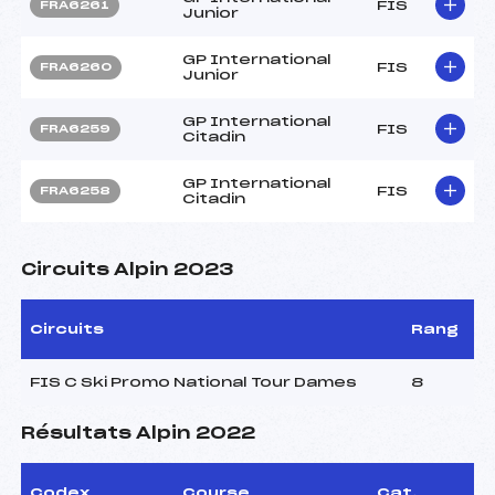
FIS
FRA6261
Junior
GP International
FIS
FRA6260
Junior
GP International
FIS
FRA6259
Citadin
GP International
FIS
FRA6258
Citadin
Circuits Alpin 2023
Circuits
Rang
FIS C Ski Promo National Tour Dames
8
Résultats Alpin 2022
Codex
Course
Cat.