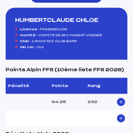
HUMBERTCLAUDE CHLOE
foi(s) le ski
Licence :
FFS2682106
Comité :
COMITE DE SKI MASSIF VOSGES
Club :
14003 SKI CLUB BARR
Val. Lic. :
Oui
Points Alpin FFS (10ème liste FFS 2026)
Pénalité
Points
Rang
94.25
232