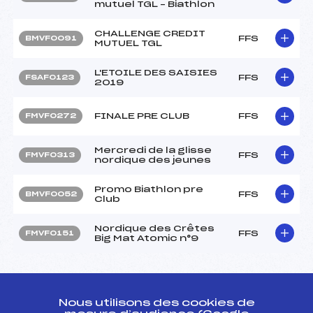
mutuel TGL – Biathlon
CHALLENGE CREDIT
FFS
BMVF0091
MUTUEL TGL
L'ETOILE DES SAISIES
FFS
FSAF0123
2019
FINALE PRE CLUB
FFS
FMVF0272
Mercredi de la glisse
FFS
FMVF0313
nordique des jeunes
Promo Biathlon pre
FFS
BMVF0052
Club
Nordique des Crêtes
FFS
FMVF0151
Big Mat Atomic n°9
Circuits Nordique 2019
Nous utilisons des cookies de