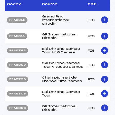
Codex
Course
Cat.
Grand Prix
international
FIS
FRA5812
citadin
GP International
FIS
FRA5811
Citadin
Ski Chrono Samse
FIS
FRA5782
Tour U18 Dames
Ski Chrono Samse
FIS
FRA5809
Tour Vitesse Dames
Championnat de
FIS
FRA5799
France Elite Dames
Ski Chrono Samse
FIS
FRA5808
Tour
GP International
FIS
FRA5806
Citadin