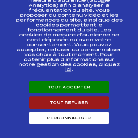
mesure d’audience (Google
Circuits
Rang
Analytics) afin d’analyser la
fréquentation du site, vous
proposer du contenu vidéo et les
CHALLENGE BIATHLON VOSGES CREDIT
performances du site, ainsi que des
2
MUTUEL U13 FILLES DEUXIEME ANNEE
cookies permettant le
fonctionnement du site. Les
cookies de mesure d’audience ne
FOND – VOSGES CHALLENGE BIG MAT U13
14
FILLES
sont déposés qu’avec votre
consentement. Vous pouvez
accepter, refuser ou personnaliser
Résultats Nordique 2018
vos choix à tout moment. Pour
obtenir plus d'informations sur
notre gestion des cookies, cliquez
ici
.
Codex
Course
Cat.
PROMO FOYER TROPHÉE
TOUT ACCEPTER
FFS
FMVF0172
SPORT PASSION
Biathlon Régional 02
TOUT REFUSER
FFS
BMVF0021
Foyer
PERSONNALISER
Résultats Nordique 2017
Codex
Course
Cat.