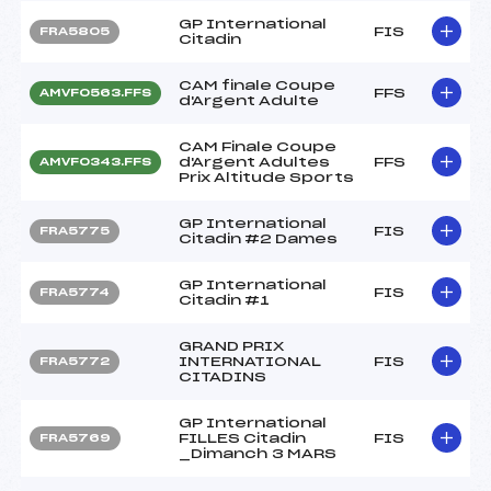
GP International
FIS
FRA5805
Citadin
CAM finale Coupe
FFS
AMVF0563.FFS
d'Argent Adulte
CAM Finale Coupe
d'Argent Adultes
FFS
AMVF0343.FFS
Prix Altitude Sports
GP International
FIS
FRA5775
Citadin #2 Dames
GP International
FIS
FRA5774
Citadin #1
GRAND PRIX
INTERNATIONAL
FIS
FRA5772
CITADINS
GP International
FILLES Citadin
FIS
FRA5769
_Dimanch 3 MARS