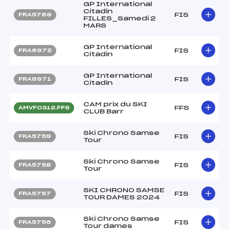
GP International
Citadin
FIS
FRA5768
FILLES_Samedi 2
MARS
GP International
FIS
FRA6972
Citadin
GP International
FIS
FRA6971
Citadin
CAM prix du SKI
FFS
AMVF0312.FFS
CLUB Barr
Ski Chrono Samse
FIS
FRA5759
Tour
Ski Chrono Samse
FIS
FRA5758
Tour
SKI CHRONO SAMSE
FIS
FRA5757
TOUR DAMES 2024
Ski Chrono Samse
FIS
FRA5756
Tour dames