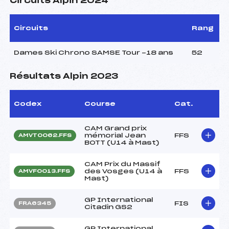
Circuits Alpin 2024
Circuits
Rang
Dames Ski Chrono SAMSE Tour -18 ans
52
Résultats Alpin 2023
Codex
Course
Cat.
CAM Grand prix
mémorial Jean
FFS
AMVT0062.FFS
BOTT (U14 à Mast)
CAM Prix du Massif
des Vosges (U14 à
FFS
AMVF0013.FFS
Mast)
GP International
FIS
FRA6345
Citadin GS2
GP International