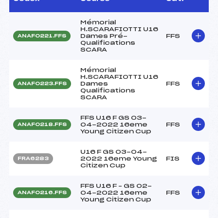
Mémorial
H.SCARAFIOTTI U16
Dames Pré-
FFS
ANAF0221.FFS
Qualifications
SCARA
Mémorial
H.SCARAFIOTTI U16
Dames
FFS
ANAF0223.FFS
Qualifications
SCARA
FFS U16 F GS 03-
04-2022 16eme
FFS
ANAF0218.FFS
Young Citizen Cup
U16 F GS 03-04-
2022 16eme Young
FIS
FRA6283
Citizen Cup
FFS U16 F – GS 02-
04-2022 16eme
FFS
ANAF0216.FFS
Young Citizen Cup