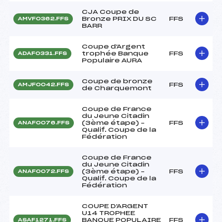
CJA Coupe de
Bronze PRIX DU SC
FFS
AMVF0362.FFS
BARR
Coupe d'Argent
trophée Banque
FFS
ADAF0331.FFS
Populaire AURA
Coupe de bronze
FFS
AMJF0042.FFS
de Charquemont
Coupe de France
du Jeune Citadin
(3ème étape) –
FFS
ANAF0076.FFS
Qualif. Coupe de la
Fédération
Coupe de France
du Jeune Citadin
(3ème étape) –
FFS
ANAF0072.FFS
Qualif. Coupe de la
Fédération
COUPE D'ARGENT
U14 TROPHEE
BANQUE POPULAIRE
FFS
ASAF1271.FFS