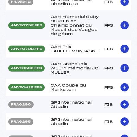
FIS
FRA6342
Citadin GS1
CAM Mémorial Gaby
CURIEN et
Championnat du
FFS
AMVF0752.FFS
Massif des Vosges
de géant
CAM Prix
FFS
AMVF0722.FFS
LABELLEMONTAGNE
CAM Grand Prix
WELTY mémorial JC
FFS
AMVF0532.FFS
MULLER
CAA Coupe du
FFS
AMVF0412.FFS
Markstein
GP International
FIS
FRA6296
Citadin
GP International
FIS
FRA6295
Citadin
GP International