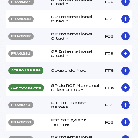
FIS
FRA6284
Citadin
GP International
FIS
FRA6283
Citadin
GP International
FIS
FRA6282
Citadin
GP International
FIS
FRA6281
Citadin
Coupe de Noël
FFS
AIFF0123.FFS
GP du RCF Memorial
FFS
AIFF0033.FFS
Gilles FLEURY
FIS CIT Géant
FIS
FRA6271
Dames
FIS CIT geant
FIS
FRA6270
femme
GP International