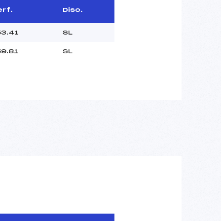
erf.
Disc.
53.41
SL
59.81
SL