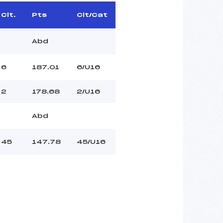
Clt.
Pts
Clt/Cat
Abd
6
187.01
6/U16
2
178.68
2/U16
Abd
45
147.78
45/U16