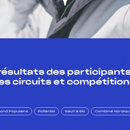
résultats des participants
es circuits et compétition
Fond Populaire
Rollerski
Saut à Ski
Combiné Nordiq