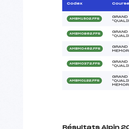
Codex
Cours
GRAND
AMBM1502.FFS
"QUALI
GRAND
AMBM0862.FFS
"QUALI
GRAND
AMBM0462.FFS
MEMOR
GRAND
AMBM0372.FFS
"QUALI
GRAND
"QUALI
AMBM0122.FFS
MEMORI
Résultats Alpin 