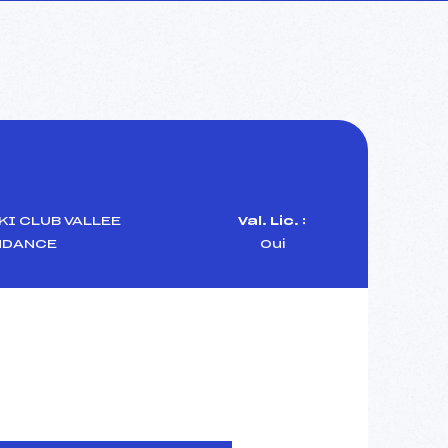
KI CLUB VALLEE
Val. Lic. :
NDANCE
Oui