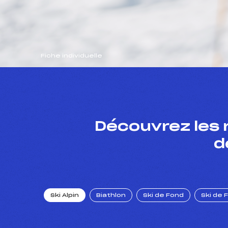
Fiche individuelle
Découvrez les 
d
Ski Alpin
Biathlon
Ski de Fond
Ski de 