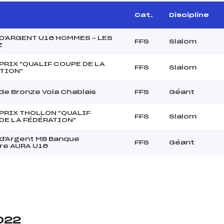
e
Cat.
Discipline
D'ARGENT U16 HOMMES – LES
FFS
Slalom
Z
PRIX "QUALIF COUPE DE LA
FFS
Slalom
TION"
 de Bronze Vola Chablais
FFS
Géant
PRIX THOLLON "QUALIF
FFS
Slalom
DE LA FÉDÉRATION"
d'Argent MB Banque
FFS
Géant
ire AURA U16
2022