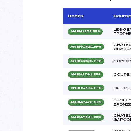
Codex
Cours
LES GE
AMBM1171.FFS
TROPHÉ
CHATEL
AMBM0821.FFS
CHABLA
SUPER 
AMBM0681.FFS
COUPE 
AMBM1791.FFS
COUPE 
AMBM0441.FFS
THOLLO
AMBM0401.FFS
BRONZE
CHATEL
AMBM0241.FFS
GARCO
7ème K