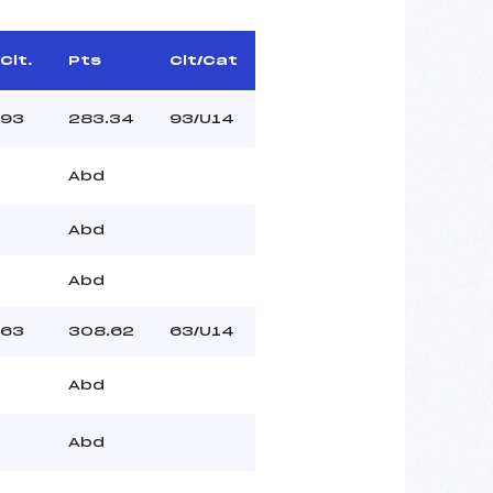
Clt.
Pts
Clt/Cat
93
283.34
93/U14
Abd
Abd
Abd
63
308.62
63/U14
Abd
Abd