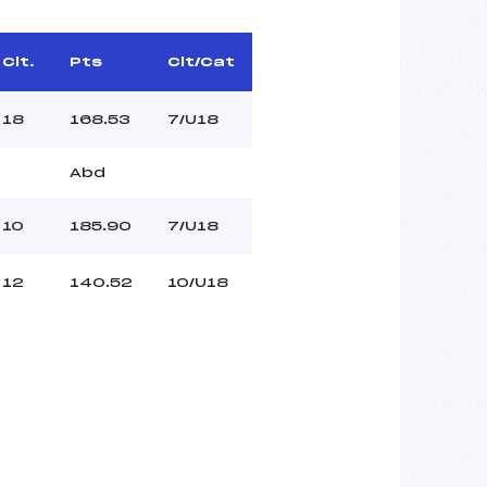
Clt.
Pts
Clt/Cat
18
168.53
7/U18
Abd
10
185.90
7/U18
12
140.52
10/U18