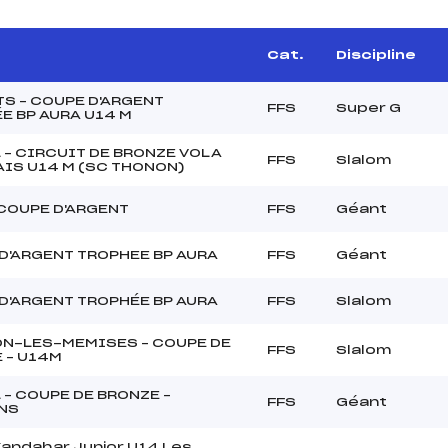
e
Cat.
Discipline
TS – COUPE D'ARGENT
FFS
Super G
E BP AURA U14 M
 – CIRCUIT DE BRONZE VOLA
FFS
Slalom
IS U14 M (SC THONON)
COUPE D'ARGENT
FFS
Géant
D'ARGENT TROPHEE BP AURA
FFS
Géant
D'ARGENT TROPHÉE BP AURA
FFS
Slalom
N-LES-MEMISES – COUPE DE
FFS
Slalom
 – U14M
 – COUPE DE BRONZE –
FFS
Géant
NS
andahar Junior U14 Les