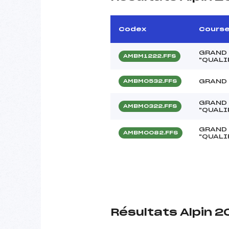
Codex
Cours
GRAND
AMBM1222.FFS
"QUALI
GRAND
AMBM0532.FFS
GRAND
AMBM0322.FFS
"QUALI
GRAND
AMBM0082.FFS
"QUALI
Résultats Alpin 