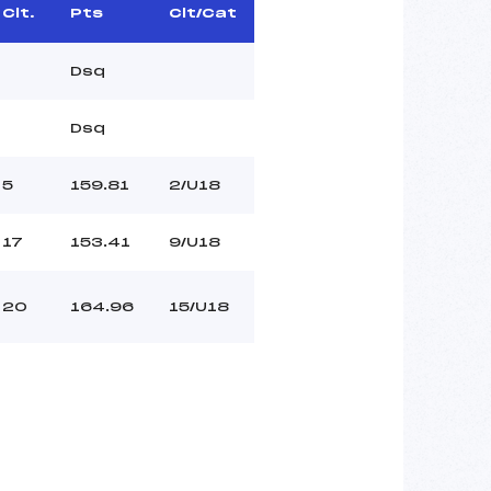
Clt.
Pts
Clt/Cat
Dsq
Dsq
5
159.81
2/U18
17
153.41
9/U18
20
164.96
15/U18