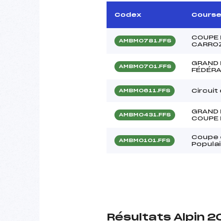
Codex
Cours
COUPE 
AMBM0781.FFS
CARRO
GRAND 
AMBM0701.FFS
FÉDÉRA
Circuit
AMBM0611.FFS
GRAND 
AMBM0431.FFS
COUPE 
Coupe 
AMBM0101.FFS
Popula
Résultats Alpin 