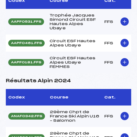
Codex
Course
Cat.
Trophée Jacques
Simond Circuit ESF
FFS
AAPF0531.FFS
Hautes Alpes
Ubaye
Circuit ESF Hautes
FFS
AAPF0461.FFS
Alpes Ubaye
Circuit ESF Hautes
Alpes Ubaye
FFS
AAPF0181.FFS
FEMMES
Résultats Alpin 2024
Codex
Course
Cat.
29ème Chpt de
France Ski Alpin U16
FFS
ANAF0342.FFS
– Salomon
29ème Chpt de