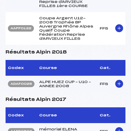
Reprise d'ARVIEUX
FILLES 1ère COURSE
Coupe Argent U12-
2008 Trophée BP
Auvergne Rhône Alpes
FFS
AAPF0122
Qualif Coupe
Fédération Reprise
d'ARVIEUX FILLES
Résultats Alpin 2018
Codex
Course
Cat.
ALPE HUEZ CUP – U10 –
FFS
ADAF0025
ANNEE 2008
Résultats Alpin 2017
Codex
Course
Cat.
mémorial ELENA