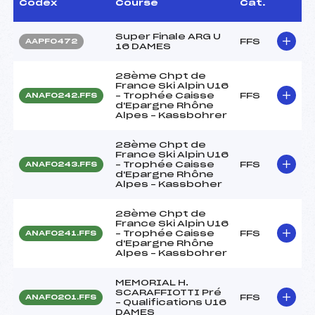
Codex
Course
Cat.
Super Finale ARG U
FFS
AAPF0472
16 DAMES
28ème Chpt de
France Ski Alpin U16
– Trophée Caisse
FFS
ANAF0242.FFS
d'Epargne Rhône
Alpes – Kassbohrer
28ème Chpt de
France Ski Alpin U16
– Trophée Caisse
FFS
ANAF0243.FFS
d'Epargne Rhône
Alpes – Kassboher
28ème Chpt de
France Ski Alpin U16
– Trophée Caisse
FFS
ANAF0241.FFS
d'Epargne Rhône
Alpes – Kassbohrer
MEMORIAL H.
SCARAFFIOTTI Pré
FFS
ANAF0201.FFS
– Qualifications U16
DAMES