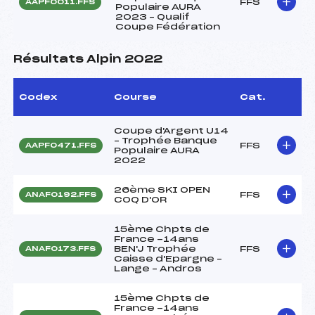
FFS
AAPF0011.FFS
Populaire AURA
2023 – Qualif
Coupe Fédération
Résultats Alpin 2022
Codex
Course
Cat.
Coupe d'Argent U14
– Trophée Banque
FFS
AAPF0471.FFS
Populaire AURA
2022
26ème SKI OPEN
FFS
ANAF0192.FFS
COQ D'OR
15ème Chpts de
France -14ans
BEN'J Trophée
FFS
ANAF0173.FFS
Caisse d'Epargne –
Lange – Andros
15ème Chpts de
France -14ans