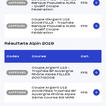
Banque Populaire AURA
FFS
AAPF0261
– Qualif Coupe
Fédération
Coupe d'Argent U12
2008 FILLE – Trophée
Banque Populaire AURA
FFS
AAPF0151
– Qualif Coupe
Fédération
Résultats Alpin 2019
Codex
Course
Cat.
Coupe Argent U12 –
Trophée BP Auvergne
FFS
AAPF0481
Rhône Alpes FILLES
2007/2008
Coupe Argent U12
2008 Filles Trophée BP
FFS
AAPF0282
Auvergne Rhône Alpes
2ème course SG VARS