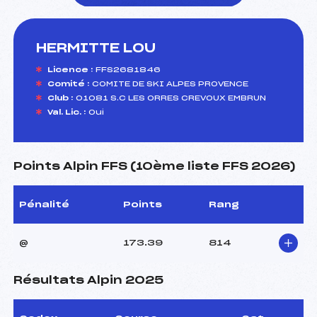
HERMITTE LOU
foi(s) le ski
Licence :
FFS2681846
Comité :
COMITE DE SKI ALPES PROVENCE
Club :
01081 S.C LES ORRES CREVOUX EMBRUN
Val. Lic. :
Oui
Points Alpin FFS (10ème liste FFS 2026)
Pénalité
Points
Rang
@
173.39
814
Résultats Alpin 2025