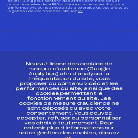
de la FFS, qui peut contenir des offres commerciales et
promotionnelles de la FFS ou de ses partenaires. Pour plus
d’informations sur les modalités d’exercice de vos droits et
la gestion de vos données, cliquez
ici
CONTACT
Nous utilisons des cookies de
ESPACE PRESSE
mesure d’audience (Google
Analytics) afin d’analyser la
fréquentation du site, vous
Ressources
proposer du contenu vidéo et les
performances du site, ainsi que des
Pass’Neige
cookies permettant le
Projet sportif fédéral
fonctionnement du site. Les
cookies de mesure d’audience ne
Projet de performance fédéral
sont déposés qu’avec votre
Antidopage
consentement. Vous pouvez
Pôle Développement, Formation, Suivi
accepter, refuser ou personnaliser
Scientifique
vos choix à tout moment. Pour
Listes ministérielles
obtenir plus d'informations sur
notre gestion des cookies, cliquez
Pôle vie de l’athlète