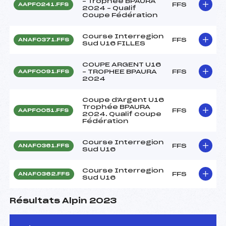
– Trophée BPAURA
FFS
AAPF0241.FFS
2024 – Qualif
Coupe Fédération
Course Interregion
FFS
ANAF0371.FFS
Sud U16 FILLES
COUPE ARGENT U16
– TROPHEE BPAURA
FFS
AAPF0091.FFS
2024
Coupe d'Argent U16
Trophée BPAURA
FFS
AAPF0051.FFS
2024. Qualif coupe
Fédération
Course Interregion
FFS
ANAF0361.FFS
Sud U16
Course Interregion
FFS
ANAF0362.FFS
Sud U16
Résultats Alpin 2023