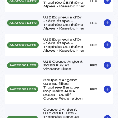
FFS
ANAF0073.FFS
Trophée CE Rhône
Alpes – Kassbohrer
U16 Ecureuils d'Or
-1ère étape -
FFS
ANAF0072.FFS
Trophée CE Rhône
Alpes – Kassbohrer
U16 Ecureuils d'Or
-1ère étape -
FFS
ANAF0071.FFS
Trophée CE Rhône
Alpes – Kassbohrer
U16 Coupe Argent
2023 Puy st
FFS
AAPF0061.FFS
Vincent Filles
Coupe d'Argent
U16 SL filles –
Trophée Banque
FFS
AAPF0031.FFS
Populaire AURA
2023 – Qualif
Coupe Fédération
Coupe d'Argent
U16 GS FILLES –
Trophée Banque