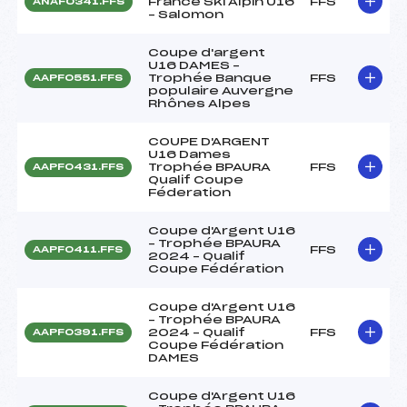
France Ski Alpin U16
FFS
ANAF0341.FFS
– Salomon
Coupe d'argent
U16 DAMES –
Trophée Banque
FFS
AAPF0551.FFS
populaire Auvergne
Rhônes Alpes
COUPE D'ARGENT
U16 Dames
Trophée BPAURA
FFS
AAPF0431.FFS
Qualif Coupe
Féderation
Coupe d'Argent U16
– Trophée BPAURA
FFS
AAPF0411.FFS
2024 – Qualif
Coupe Fédération
Coupe d'Argent U16
– Trophée BPAURA
2024 – Qualif
FFS
AAPF0391.FFS
Coupe Fédération
DAMES
Coupe d'Argent U16