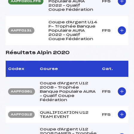
Populaire AURA
FFS
AAPF0201.FFS
2022 – Qualif
Coupe Fédération
Coupe d'Argent U14
F- Trophée Banque
Populaire AURA
FFS
AAPF0131
2022 – Qualif
Coupe Fédération
Résultats Alpin 2020
Codex
Course
Cat.
Coupe d'Argent U12
2008 – Trophée
Banque Populaire AURA
FFS
AAPF0361
– Qualif Coupe
Fédération
QUALIFICATION U12
FFS
AAPF0312
TEAM EVENT
Coupe d'Argent U12
2008 DAMES – Trophée