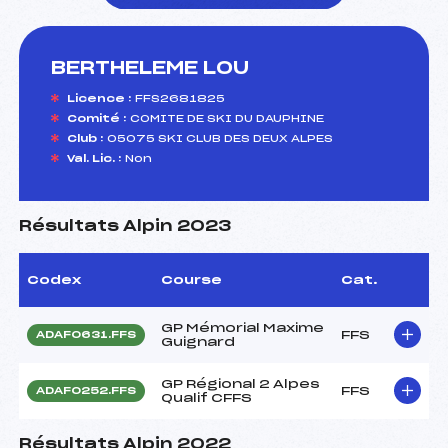
BERTHELEME LOU
foi(s) le ski
Licence :
FFS2681825
Comité :
COMITE DE SKI DU DAUPHINE
Club :
05075 SKI CLUB DES DEUX ALPES
Val. Lic. :
Non
Résultats Alpin 2023
Codex
Course
Cat.
GP Mémorial Maxime
FFS
ADAF0631.FFS
Guignard
GP Régional 2 Alpes
FFS
ADAF0252.FFS
Qualif CFFS
Résultats Alpin 2022