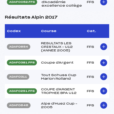
d'Académie
FFS
ADAF0052.FFS
excellence collège
Résultats Alpin 2017
Codex
Course
Cat.
RESULTATS LES
CRISTAUX – U12
FFS
ADAF0654
(ANNEE 2005)
Coupe d'Argent
FFS
ADAF0381.FFS
Tout Schuss Cup
FFS
ADAF0311
Marion Rolland
COUPE d'ARGENT
FFS
ADAF0291.FFS
TROPHEE BPA U12
Alpe d'Huez Cup –
FFS
ADAF0646
2005