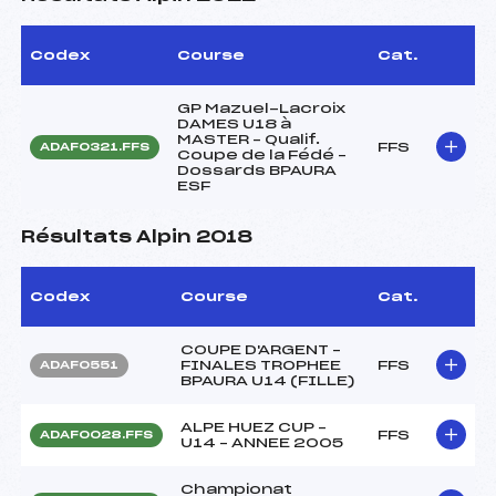
Codex
Course
Cat.
GP Mazuel-Lacroix
DAMES U18 à
MASTER – Qualif.
FFS
ADAF0321.FFS
Coupe de la Fédé –
Dossards BPAURA
ESF
Résultats Alpin 2018
Codex
Course
Cat.
COUPE D'ARGENT –
FINALES TROPHEE
FFS
ADAF0551
BPAURA U14 (FILLE)
ALPE HUEZ CUP –
FFS
ADAF0028.FFS
U14 – ANNEE 2005
Championat