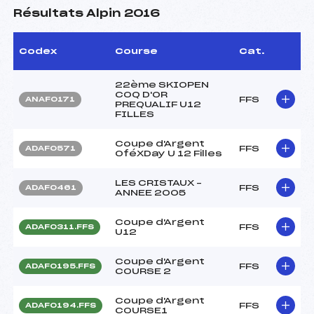
Résultats Alpin 2016
Codex
Course
Cat.
22ème SKIOPEN
COQ D'OR
FFS
ANAF0171
PREQUALIF U12
FILLES
Coupe d'Argent
FFS
ADAF0571
OféXDay U 12 Filles
LES CRISTAUX –
FFS
ADAF0461
ANNEE 2005
Coupe d'Argent
FFS
ADAF0311.FFS
U12
Coupe d'Argent
FFS
ADAF0195.FFS
COURSE 2
Coupe d'Argent
FFS
ADAF0194.FFS
COURSE1