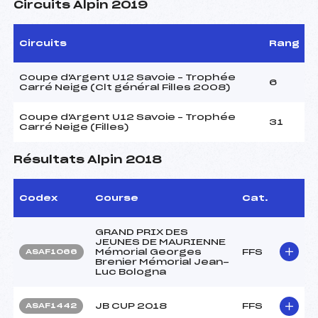
Circuits Alpin 2019
Circuits
Rang
Coupe d'Argent U12 Savoie – Trophée
6
Carré Neige (Clt général Filles 2008)
Coupe d'Argent U12 Savoie – Trophée
31
Carré Neige (Filles)
Résultats Alpin 2018
Codex
Course
Cat.
GRAND PRIX DES
JEUNES DE MAURIENNE
Mémorial Georges
FFS
ASAF1066
Brenier Mémorial Jean-
Luc Bologna
JB CUP 2018
FFS
ASAF1442