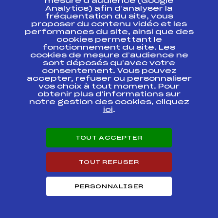
mesure d’audience (Google
Analytics) afin d’analyser la
fréquentation du site, vous
MICRO COUPE BASSE
FFS
ASAF0931
MAURIENNE
proposer du contenu vidéo et les
performances du site, ainsi que des
cookies permettant le
Manche-Sprint : MICRO
fonctionnement du site. Les
COUPE BASSE
FFS
ASAF0932
cookies de mesure d’audience ne
MAURIENNE
sont déposés qu’avec votre
consentement. Vous pouvez
MICRO COUPE BASSE
accepter, refuser ou personnaliser
FFS
ASAF0821
MAURIENNE
vos choix à tout moment. Pour
obtenir plus d'informations sur
notre gestion des cookies, cliquez
Manche-Sprint : MICRO
ici
.
COUPE BASSE
FFS
ASAF0822
MAURIENNE
TOUT ACCEPTER
Résultats Alpin 2016
TOUT REFUSER
Codex
Course
Cat.
PERSONNALISER
KARAMEL CUP
FFS
ASAF1551