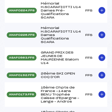
Mémorial
H.SCARAFIOTTI U14
Dames Pré-
FFS
ANAF0224.FFS
Qualifications
SCARA
Mémorial
H.SCARAFIOTTI U14
Dames
FFS
ANAF0226.FFS
Qualifications
SCARA
GRAND PRIX DES
JEUNES DE
FFS
ASAF0563.FFS
MAURIENNE Slalom
U14
26ème SKI OPEN
FFS
ANAF0192.FFS
COQ D'OR
15ème Chpts de
France -14ans
BEN'J Trophée
FFS
ANAF0173.FFS
Caisse d'Epargne –
Lange – Andros
15ème Chpts de