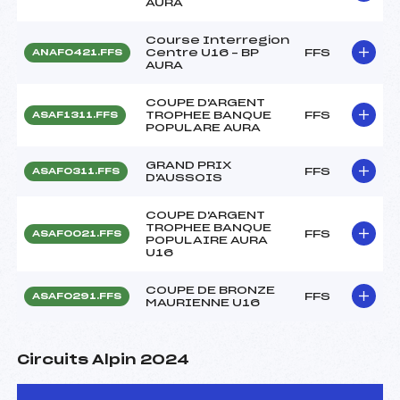
AURA
Course Interregion
Centre U16 – BP
FFS
ANAF0421.FFS
AURA
COUPE D'ARGENT
TROPHEE BANQUE
FFS
ASAF1311.FFS
POPULARE AURA
GRAND PRIX
FFS
ASAF0311.FFS
D'AUSSOIS
COUPE D'ARGENT
TROPHEE BANQUE
FFS
ASAF0021.FFS
POPULAIRE AURA
U16
COUPE DE BRONZE
FFS
ASAF0291.FFS
MAURIENNE U16
Circuits Alpin 2024