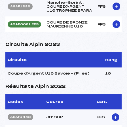
Manche-Sprint :
COUPE D'ARGENT
FFS
ASAF1222
U16 TROPHEE BPARA
COUPE DE BRONZE
FFS
ASAF0021.FFS
MAURIENNE U16
Circuits Alpin 2023
Circuits
Rang
Coupe d'Argent U16 Savoie – (Filles)
16
Résultats Alpin 2022
Codex
Course
Cat.
JB' CUP
FFS
ASAF1443