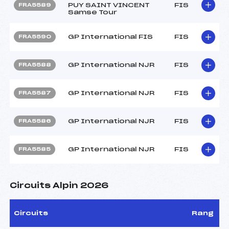
PUY SAINT VINCENT
FIS
FRA5589
Samse Tour
GP International FIS
FIS
FRA5590
GP International NJR
FIS
FRA5588
GP International NJR
FIS
FRA5587
GP International NJR
FIS
FRA5586
GP International NJR
FIS
FRA5585
Circuits Alpin 2026
Circuits
Rang