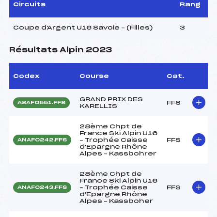
Circuits
Rang
Coupe d'Argent U16 Savoie – (Filles)
3
Résultats Alpin 2023
Codex
Course
Cat.
GRAND PRIX DES
FFS
ASAF0551.FFS
KARELLIS
28ème Chpt de
France Ski Alpin U16
– Trophée Caisse
FFS
ANAF0242.FFS
d'Epargne Rhône
Alpes – Kassbohrer
28ème Chpt de
France Ski Alpin U16
– Trophée Caisse
FFS
ANAF0243.FFS
d'Epargne Rhône
Alpes – Kassboher