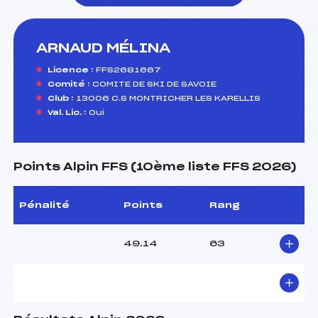
ARNAUD MÉLINA
foi(s) le ski
Licence :
FFS2681667
Comité :
COMITE DE SKI DE SAVOIE
Club :
13006 C.S MONTRICHER LES KARELLIS
Val. Lic. :
Oui
Points Alpin FFS (10ème liste FFS 2026)
Pénalité
Points
Rang
49.14
63