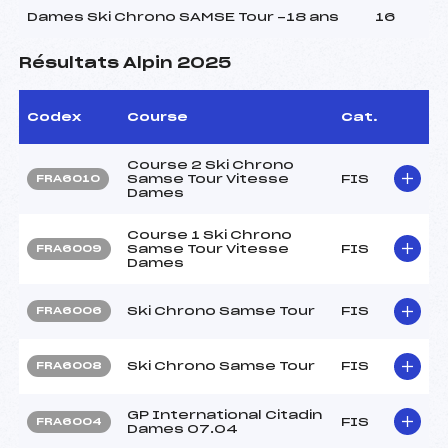
Dames Ski Chrono SAMSE Tour -18 ans
16
Résultats Alpin 2025
Codex
Course
Cat.
Course 2 Ski Chrono
Samse Tour Vitesse
FIS
FRA6010
Dames
Course 1 Ski Chrono
Samse Tour Vitesse
FIS
FRA6009
Dames
Ski Chrono Samse Tour
FIS
FRA6006
Ski Chrono Samse Tour
FIS
FRA6008
GP International Citadin
FIS
FRA6004
Dames 07.04