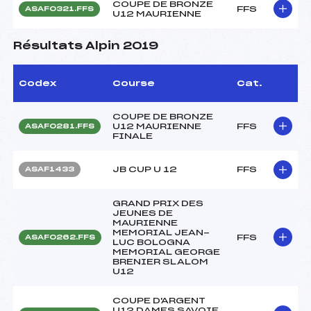
COUPE DE BRONZE
FFS
ASAF0321.FFS
U12 MAURIENNE
Résultats Alpin 2019
Codex
Course
Cat.
COUPE DE BRONZE
U12 MAURIENNE
FFS
ASAF0281.FFS
FINALE
JB CUP U 12
FFS
ASAF1433
GRAND PRIX DES
JEUNES DE
MAURIENNE
MEMORIAL JEAN-
FFS
ASAF0262.FFS
LUC BOLOGNA
MEMORIAL GEORGE
BRENIER SLALOM
U12
COUPE D'ARGENT
U12 DAMES SAVOIE