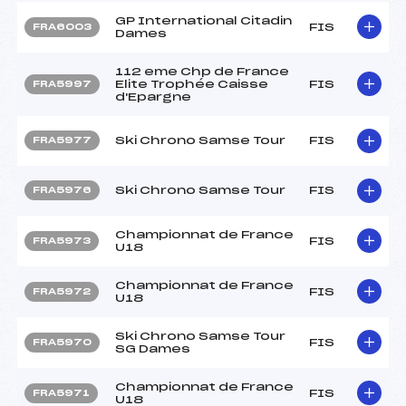
GP International Citadin
FIS
FRA6003
Dames
112 eme Chp de France
Elite Trophée Caisse
FIS
FRA5997
d'Epargne
Ski Chrono Samse Tour
FIS
FRA5977
Ski Chrono Samse Tour
FIS
FRA5976
Championnat de France
FIS
FRA5973
U18
Championnat de France
FIS
FRA5972
U18
Ski Chrono Samse Tour
FIS
FRA5970
SG Dames
Championnat de France
FIS
FRA5971
U18