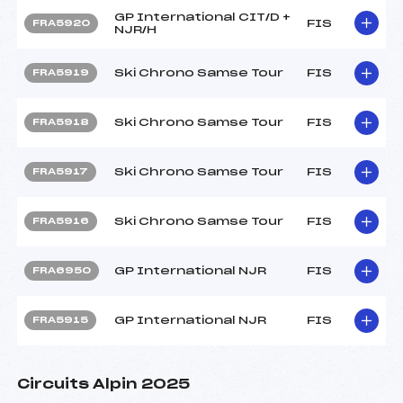
GP International CIT/D +
FIS
FRA5920
NJR/H
Ski Chrono Samse Tour
FIS
FRA5919
Ski Chrono Samse Tour
FIS
FRA5918
Ski Chrono Samse Tour
FIS
FRA5917
Ski Chrono Samse Tour
FIS
FRA5916
GP International NJR
FIS
FRA6950
GP International NJR
FIS
FRA5915
Circuits Alpin 2025