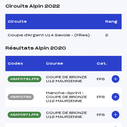
Circuits Alpin 2022
Circuits
Rang
Coupe d'Argent U14 Savoie – (Filles)
2
Résultats Alpin 2020
Codex
Course
Cat.
COUPE DE BRONZE
FFS
ASAF0781.FFS
U12 MAURIENNE
Manche-Sprint :
COUPE DE BRONZE
FFS
ASAF0782
U12 MAURIENNE
COUPE DE BRONZE
FFS
ASAF0571.FFS
U12 MAURIENNE