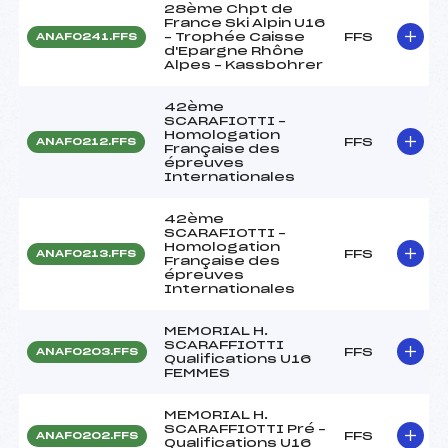
28ème Chpt de
France Ski Alpin U16
– Trophée Caisse
FFS
ANAF0241.FFS
d'Epargne Rhône
Alpes – Kassbohrer
42ème
SCARAFIOTTI –
Homologation
FFS
ANAF0212.FFS
Française des
épreuves
Internationales
42ème
SCARAFIOTTI –
Homologation
FFS
ANAF0213.FFS
Française des
épreuves
Internationales
MEMORIAL H.
SCARAFFIOTTI
FFS
ANAF0203.FFS
Qualifications U16
FEMMES
MEMORIAL H.
SCARAFFIOTTI Pré –
FFS
ANAF0202.FFS
Qualifications U16