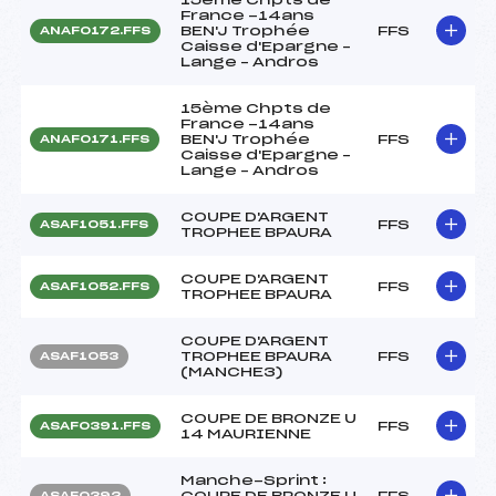
France -14ans
BEN'J Trophée
FFS
ANAF0172.FFS
Caisse d'Epargne –
Lange – Andros
15ème Chpts de
France -14ans
BEN'J Trophée
FFS
ANAF0171.FFS
Caisse d'Epargne –
Lange – Andros
COUPE D'ARGENT
FFS
ASAF1051.FFS
TROPHEE BPAURA
COUPE D'ARGENT
FFS
ASAF1052.FFS
TROPHEE BPAURA
COUPE D'ARGENT
TROPHEE BPAURA
FFS
ASAF1053
(MANCHE3)
COUPE DE BRONZE U
FFS
ASAF0391.FFS
14 MAURIENNE
Manche-Sprint :
COUPE DE BRONZE U
FFS
ASAF0392