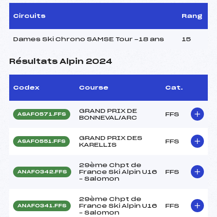
Circuits
Rang
Dames Ski Chrono SAMSE Tour -18 ans
15
Résultats Alpin 2024
Codex
Course
Cat.
GRAND PRIX DE
FFS
ASAF0571.FFS
BONNEVAL/ARC
GRAND PRIX DES
FFS
ASAF0551.FFS
KARELLIS
29ème Chpt de
France Ski Alpin U16
FFS
ANAF0342.FFS
– Salomon
29ème Chpt de
France Ski Alpin U16
FFS
ANAF0341.FFS
– Salomon