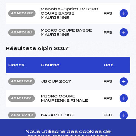
Manche-Sprint : MICRO
COUPE BASSE
FFS
ASAF0182
MAURIENNE
MICRO COUPE BASSE
FFS
ASAF0181
MAURIENNE
Résultats Alpin 2017
Codex
Course
Cat.
JB CUP 2017
FFS
ASAF1532
MICRO COUPE
FFS
ASAT1001
MAURIENNE FINALE
KARAMEL CUP
FFS
ASAF0742
Nous utilisons des cookies de
KARAMEL CUP
FFS
ASAF0744