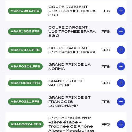
COUPE D'ARGENT
U16 TROPHEE BPARA
FFS
ASAF1351.FFS
SG 1
COUPE D'ARGENT
U16 TROPHEE BPARA
FFS
ASAF1352.FFS
SG 2
COUPE D'ARGENT
FFS
ASAF1341.FFS
U16 TROPHEE BPARA
GRAND PRIX DE LA
FFS
ASAF0301.FFS
NORMA
GRAND PRIX DE
FFS
ASAF0251.FFS
VALLOIRE
GRAND PRIX DE ST
FRANCOIS
FFS
ASAF0211.FFS
LONGCHAMP
U16 Ecureuils d'Or
-1ère étape -
FFS
ANAF0074.FFS
Trophée CE Rhône
Alpes – Kassbohrer