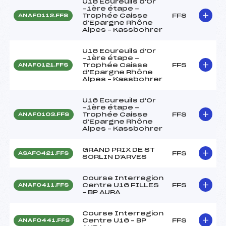
U16 Ecureuils d'Or
-1ère étape -
Trophée Caisse
FFS
ANAF0112.FFS
d'Epargne Rhône
Alpes – Kassbohrer
U16 Ecureuils d'Or
-1ère étape -
Trophée Caisse
FFS
ANAF0121.FFS
d'Epargne Rhône
Alpes – Kassbohrer
U16 Ecureuils d'Or
-1ère étape -
Trophée Caisse
FFS
ANAF0103.FFS
d'Epargne Rhône
Alpes – Kassbohrer
GRAND PRIX DE ST
FFS
ASAF0421.FFS
SORLIN D'ARVES
Course Interregion
Centre U16 FILLES
FFS
ANAF0411.FFS
– BP AURA
Course Interregion
Centre U16 – BP
FFS
ANAF0441.FFS