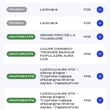
La Scara
FIS
FRA5804
La Scara
FIS
FRA5801
GRAND PRIX DE LA
FFS
ASAF0521.FFS
TOUSSUIRE
COUPE D'ARGENT
TROPHEE BANQUE
FFS
ASAF1383.FFS
POPULAIRE AURA
U16
U16 Ecureuils d'Or –
2ème étape –
Trophée Caisse
FFS
ANAF0263.FFS
d'Epargne Rhône
Alpes – Kassbohrer
U16 Ecureuils d'Or –
2ème étape –
Trophée Caisse
FFS
ANAF0262.FFS
d'Epargne Rhône
Alpes – Kassbohrer