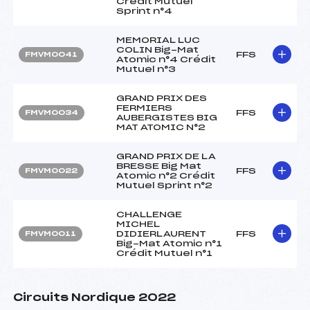
Crédit Mutuel
Sprint n°4
MEMORIAL LUC
COLIN Big-Mat
FFS
FMVM0041
Atomic n°4 Crédit
Mutuel n°3
GRAND PRIX DES
FERMIERS
FFS
FMVM0034
AUBERGISTES BIG
MAT ATOMIC N°2
GRAND PRIX DE LA
BRESSE Big Mat
FFS
FMVM0022
Atomic n°2 Crédit
Mutuel Sprint n°2
CHALLENGE
MICHEL
DIDIERLAURENT
FFS
FMVM0011
Big-Mat Atomic n°1
Crédit Mutuel n°1
Circuits Nordique 2022