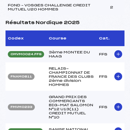
FOND – VOSGES CHALLENGE CREDIT
2
MUTUEL U20 HOMMES
Résultats Nordique 2025
Codex
Course
Cat.
3ème MONTEE DU
FFS
OMVM0024.FFS
HAAG
RELAIS-
CHAMPIONNAT DE
FRANCE DES CLUBS
FFS
FNAM0811
2ème division
HOMMES
GRAND PRIX DES
COMMERCANTS
BIG-MAT SALOMON
FFS
FMVM0233
N°12 U13(11)
CREDIT MUTUEL
N°10
SAMSE NATIONAL