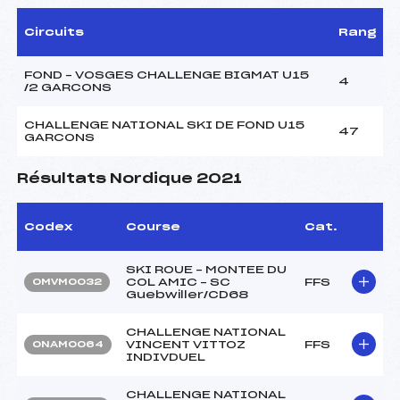
Circuits
Rang
FOND – VOSGES CHALLENGE BIGMAT U15
4
/2 GARCONS
CHALLENGE NATIONAL SKI DE FOND U15
47
GARCONS
Résultats Nordique 2021
Codex
Course
Cat.
SKI ROUE – MONTEE DU
COL AMIC – SC
FFS
OMVM0032
Guebwiller/CD68
CHALLENGE NATIONAL
VINCENT VITTOZ
FFS
ONAM0064
INDIVDUEL
CHALLENGE NATIONAL