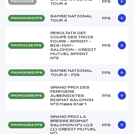
FFS
FNAM0095
TOUR 4
SAMSE NATIONAL
FFS
FNAM0092.FFS
TOUR 4
RESULTATS DEF
COUPE DES TROIS
FOURS – SPRINT –
BIG-MAT-
FFS
FMVM0132.FFS
SALOMON – CREDIT
MUTUEL SPRINT
N°3
SAMSE NATIONAL
FFS
FNAM0062.FFS
TOUR 3 – FIS
GRAND PRIX DES
FERMIERS
AUBERGISTES
FFS
FMVM0055.FFS
BIGMAT SALOMON
N°3 Mass Start
GRAND PRIX LA
BRESSE BIGMAT
SALOMON N°1 U13
FFS
FMVM0024.FFS
(1) CREDIT MUTUEL
N°1