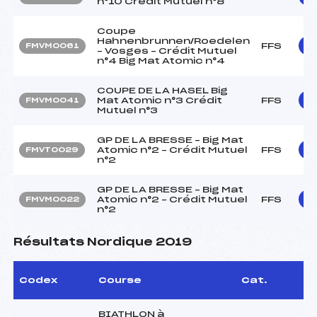
n°10 Crédit Mutuel n°8
Coupe
Hahnenbrunnen/Roedelen
FFS
FMVM0061
– Vosges – Crédit Mutuel
n°4 Big Mat Atomic n°4
COUPE DE LA HASEL Big
Mat Atomic n°3 Crédit
FFS
FMVM0041
Mutuel n°3
GP DE LA BRESSE – Big Mat
Atomic n°2 – Crédit Mutuel
FFS
FMVT0029
n°2
GP DE LA BRESSE – Big Mat
Atomic n°2 – Crédit Mutuel
FFS
FMVM0022
n°2
Résultats Nordique 2019
Codex
Course
Cat.
BIATHLON à