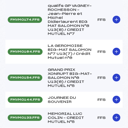
qualifs GP VAGNEY-
ROCHESSON –
Jean-Pierre et
Michel
FFS
FMVM0174.FFS
Didierlaurent BIG
MAT SALOMON N°8
U13(8) / CREDIT
MUTUEL N°7
LA GEROMOISE
BIG-MAT SALOMON
FFS
FMVM0164.FFS
N°7 U13(7) / Crédit
Mutuel n°6
GRAND PRIX
XONRUPT BIG-MAT-
SALOMON N°6
FFS
FMVM0154.FFS
U13(6) / CREDIT
MUTUEL N°5
JOURNEE DU
FFS
FMVM0144.FFS
SOUVENIR
MEMORIAL LUC
COLIN – CREDIT
FFS
FMVM0133.FFS
MUTUEL N°5