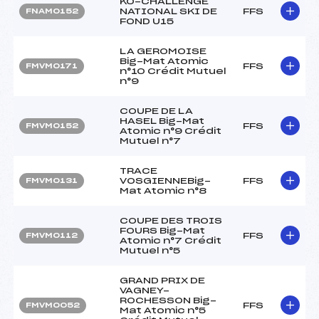
KO-CHALLENGE
NATIONAL SKI DE
FFS
FNAM0152
FOND U15
LA GEROMOISE
Big-Mat Atomic
FFS
FMVM0171
n°10 Crédit Mutuel
n°9
COUPE DE LA
HASEL Big-Mat
FFS
FMVM0152
Atomic n°9 Crédit
Mutuel n°7
TRACE
VOSGIENNEBig-
FFS
FMVM0131
Mat Atomic n°8
COUPE DES TROIS
FOURS Big-Mat
FFS
FMVM0112
Atomic n°7 Crédit
Mutuel n°5
GRAND PRIX DE
VAGNEY-
ROCHESSON Big-
FFS
FMVM0052
Mat Atomic n°5