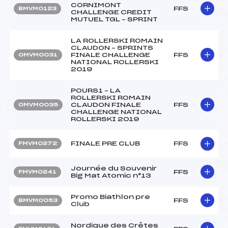
CORNIMONT
FFS
BMVM0123
CHALLENGE CREDIT
MUTUEL TGL – SPRINT
LA ROLLERSKI ROMAIN
CLAUDON – SPRINTS
FINALE CHALLENGE
FFS
OMVM0031
NATIONAL ROLLERSKI
2019
POURS1 – LA
ROLLERSKI ROMAIN
CLAUDON FINALE
FFS
OMVM0035
CHALLENGE NATIONAL
ROLLERSKI 2019
FINALE PRE CLUB
FFS
FMVM0272
Journée du Souvenir
FFS
FMVM0241
Big Mat Atomic n°13
Promo Biathlon pre
FFS
BMVM0053
Club
Nordique des Crêtes