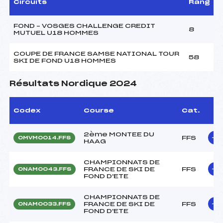
Circuits
Rang
FOND – VOSGES CHALLENGE CREDIT
8
MUTUEL U18 HOMMES
COUPE DE FRANCE SAMSE NATIONAL TOUR
58
SKI DE FOND U18 HOMMES
Résultats Nordique 2024
Codex
Course
Cat.
2ème MONTEE DU
FFS
OMVM0014.FFS
HAAG
CHAMPIONNATS DE
FRANCE DE SKI DE
FFS
ONAM0043.FFS
FOND D'ETE
CHAMPIONNATS DE
FRANCE DE SKI DE
FFS
ONAM0033.FFS
FOND D'ETE