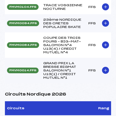
TRACE VOSGIENNE
FFS
FMVM0104.FFS
NOCTURNE
23ème NORDIQUE
DES CRETES
FFS
FMVM0094.FFS
POPULAIRE SKATE
COUPE DES TROIS
FOURS – BIG-MAT-
SALOMON N°4
FFS
FMVM0064.FFS
U13(4) / CREDIT
MUTUEL N°4
GRAND PRIX LA
BRESSE BIGMAT
SALOMON N°1
FFS
FMVM0014.FFS
U13(1) / CREDIT
MUTUEL N°1
Circuits Nordique 2026
Circuits
Rang