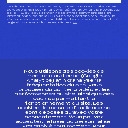
En cliquant sur « inscription », j’autorise la FFS à utiliser mon
adresse email pour m’envoyer périodiquement la newsletter
de la FFS, qui peut contenir des offres commerciales et
promotionnelles de la FFS ou de ses partenaires. Pour plus
d’informations sur les modalités d’exercice de vos droits et
la gestion de vos données, cliquez
ici
CONTACT
Nous utilisons des cookies de
ESPACE PRESSE
mesure d’audience (Google
Analytics) afin d’analyser la
fréquentation du site, vous
Ressources
proposer du contenu vidéo et les
performances du site, ainsi que des
Pass’Neige
cookies permettant le
Projet sportif fédéral
fonctionnement du site. Les
cookies de mesure d’audience ne
Projet de performance fédéral
sont déposés qu’avec votre
Antidopage
consentement. Vous pouvez
Pôle Développement, Formation, Suivi
accepter, refuser ou personnaliser
Scientifique
vos choix à tout moment. Pour