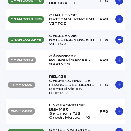
FFS
OMVM0033.FFS
BRESSAUDE
CHALLENGE
NATIONAL VINCENT
FFS
ONAM0019.FFS
VITTOZ
CHALLENGE
NATIONAL VINCENT
FFS
ONAM0013.FFS
VITTOZ
Gérardmer
Rollerski Games –
FFS
OMVM0014
SPRINTS
RELAIS –
CHAMPIONNAT DE
FRANCE DES CLUBS
FFS
FNAM0102
2ème division
HOMMES
LA GEROMOISE
Big-Mat
FFS
FMVM0222
Salomonn°12
Crédit Mutuel n°9
SAMSE NATIONAL