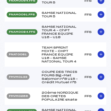
FFS
FNAM0094.FFS
TOUR 5
SAMSE NATIONAL
FFS
FNAM0091.FFS
TOUR 5
SAMSE NATIONAL
TOUR 4 – ChPT
FFS
FNAM0084.FFS
FRANCE EQUIPE
U16 – U18
TEAM SPRINT
MIXTE – CHPT
FRANCE EQUIPE
FFS
FNAT0081
U16 – SAMSE
NATIONAL TOUR 4
COUPE DES TROIS
FOURS Big-Mat
FFS
FMVM0133
Salomon n°8 U15 –
Crédit Mutuel n°5
20ème NORDIQUE
DES CRETES
FFS
FMVM0266
POPULAIRE skate
SAMSE NATIONAL