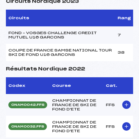
Circuits Nordique 2023
Circuits
Rang
FOND – VOSGES CHALLENGE CREDIT
7
MUTUEL U16 GARCONS
COUPE DE FRANCE SAMSE NATIONAL TOUR
38
SKI DE FOND U16 GARCONS
Résultats Nordique 2022
Codex
Course
Cat.
CHAMPIONNAT DE
FRANCE DE SKI DE
FFS
ONAM0042.FFS
FOND D'ETE
CHAMPIONNAT DE
FRANCE DE SKI DE
FFS
ONAM0032.FFS
FOND D'ETE