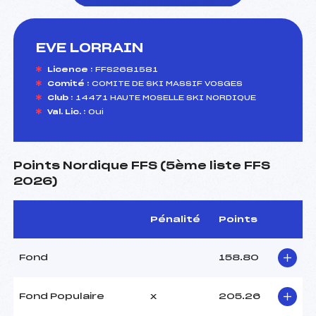
EVE LORRAIN
foi(s) le ski
Licence :
FFS2681581
Comité :
COMITE DE SKI MASSIF VOSGES
Club :
14471 HAUTE MOSELLE SKI NORDIQUE
Val. Lic. :
Oui
Points Nordique FFS (5ème liste FFS
2026)
Pénalité
Points
Fond
158.80
Fond Populaire
x
205.26