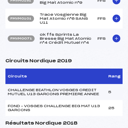
FFS
FMVM0151
Big Mat Atomic n°9
Trace Vosgienne Big
Mat Atomic n°6 SANS
FFS
FMVM0101
U11
ok ffs Sprints La
Bresse Big Mat Atomic
FFS
FMVM0071
n°4 Crédit Mutuel n°4
Circuits Nordique 2019
Circuits
Rang
CHALLENGE BIATHLON VOSGES CREDIT
5
MUTUEL U13 GARCONS PREMIERE ANNEE
FOND – VOSGES CHALLENGE BIG MAT U13
25
GARCONS
Résultats Nordique 2018