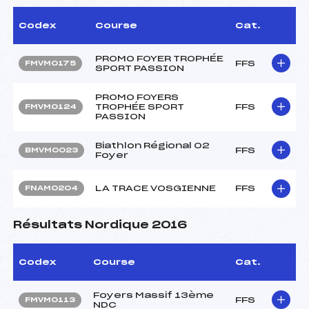
Codex
Course
Cat.
PROMO FOYER TROPHÉE
FFS
FMVM0175
SPORT PASSION
PROMO FOYERS
TROPHÉE SPORT
FFS
FMVM0124
PASSION
Biathlon Régional 02
FFS
BMVM0023
Foyer
LA TRACE VOSGIENNE
FFS
FNAM0204
Résultats Nordique 2016
Codex
Course
Cat.
Foyers Massif 13ème
FFS
FMVM0113
NDC