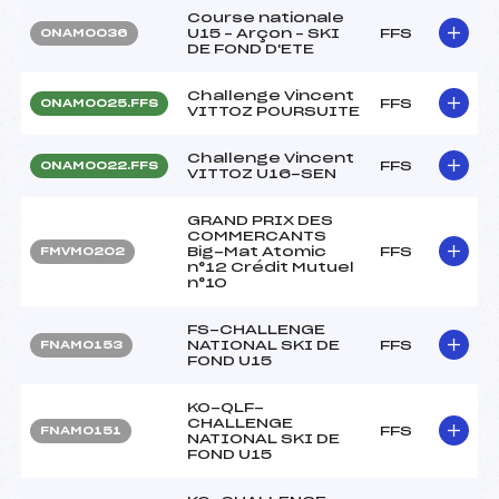
Course nationale
U15 – Arçon – SKI
FFS
ONAM0036
DE FOND D'ETE
Challenge Vincent
FFS
ONAM0025.FFS
VITTOZ POURSUITE
Challenge Vincent
FFS
ONAM0022.FFS
VITTOZ U16-SEN
GRAND PRIX DES
COMMERCANTS
Big-Mat Atomic
FFS
FMVM0202
n°12 Crédit Mutuel
n°10
FS-CHALLENGE
NATIONAL SKI DE
FFS
FNAM0153
FOND U15
KO-QLF-
CHALLENGE
FFS
FNAM0151
NATIONAL SKI DE
FOND U15