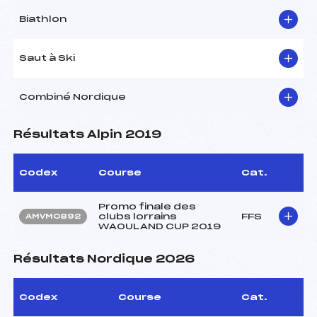
Biathlon
Saut à Ski
Combiné Nordique
Résultats Alpin 2019
Codex
Course
Cat.
Promo finale des
clubs lorrains
FFS
AMVM0892
WAOULAND CUP 2019
Résultats Nordique 2026
Codex
Course
Cat.