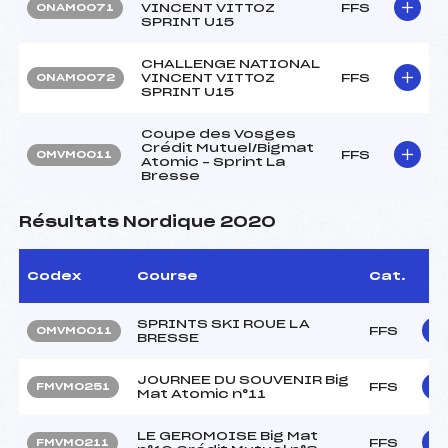
VINCENT VITTOZ
FFS
ONAM0071
SPRINT U15
CHALLENGE NATIONAL
VINCENT VITTOZ
FFS
ONAM0072
SPRINT U15
Coupe des Vosges
Crédit Mutuel/Bigmat
FFS
OMVM0011
Atomic – Sprint La
Bresse
Résultats Nordique 2020
Codex
Course
Cat.
SPRINTS SKI ROUE LA
FFS
OMVM0011
BRESSE
JOURNEE DU SOUVENIR Big
FFS
FMVM0251
Mat Atomic n°11
LE GEROMOISE Big Mat
FFS
FMVM0211