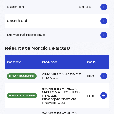
Biathlon
84.48
Saut à Ski
Combiné Nordique
Résultats Nordique 2026
Codex
Course
Cat.
CHAMPIONNATS DE
FFS
BNAF0113.FFS
FRANCE
SAMSE BIATHLON
NATIONAL TOUR 8 –
FINALE –
FFS
BNAF0105.FFS
Championnat de
France U21
SAMSE BIATHLON