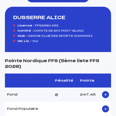
DUSSERRE ALICE
foi(s) le ski
Licence :
FFS2681492
Comité :
COMITE DE SKI MONT-BLANC
Club :
09008 CLUB DES SPORTS CHAMONIX
Val. Lic. :
Oui
Points Nordique FFS (5ème liste FFS
2026)
Pénalité
Points
Fond
@
247.45
Fond Populaire