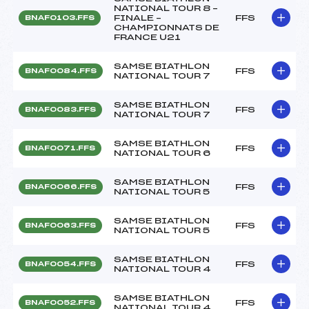
NATIONAL TOUR 8 –
FINALE –
FFS
BNAF0103.FFS
CHAMPIONNATS DE
FRANCE U21
SAMSE BIATHLON
FFS
BNAF0084.FFS
NATIONAL TOUR 7
SAMSE BIATHLON
FFS
BNAF0083.FFS
NATIONAL TOUR 7
SAMSE BIATHLON
FFS
BNAF0071.FFS
NATIONAL TOUR 6
SAMSE BIATHLON
FFS
BNAF0066.FFS
NATIONAL TOUR 5
SAMSE BIATHLON
FFS
BNAF0063.FFS
NATIONAL TOUR 5
SAMSE BIATHLON
FFS
BNAF0054.FFS
NATIONAL TOUR 4
SAMSE BIATHLON
FFS
BNAF0052.FFS
NATIONAL TOUR 4