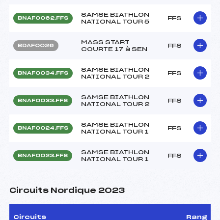
SAMSE BIATHLON
FFS
BNAF0062.FFS
NATIONAL TOUR 5
MASS START
FFS
BDAF0026
COURTE 17 à SEN
SAMSE BIATHLON
FFS
BNAF0034.FFS
NATIONAL TOUR 2
SAMSE BIATHLON
FFS
BNAF0033.FFS
NATIONAL TOUR 2
SAMSE BIATHLON
FFS
BNAF0024.FFS
NATIONAL TOUR 1
SAMSE BIATHLON
FFS
BNAF0023.FFS
NATIONAL TOUR 1
Circuits Nordique 2023
Circuits
Rang