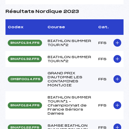
Résultats Nordique 2023
Codex
Course
Cat.
BIATHLON SUMMER
FFS
BNAF0134.FFS
TOUR N°2
BIATHLON SUMMER
FFS
BNAF0132.FFS
TOUR N°2
GRAND PRIX
D'AUTOMNE LES
FFS
OMBF0014.FFS
CONTAMINES
MONTJOIE
BIATHLON SUMMER
TOUR N°1 –
Championnat de
FFS
BNAF0124.FFS
France Séniors
Dames
SAMSE BIATHLON
FFS
BNAF0122.FFS