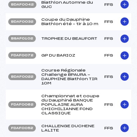
Biathlon Automne du
FFS
BDAF0042
GUC
Coupe du Dauphine
FFS
BDAF0032
Biathlon été – tir à 10 m
TROPHEE DU BEAUFORT
FFS
BSAF0102
GP DU BARIOZ
FFS
FDAF0072
Course Régionale
Challenge BPAURA -
FFS
BDAF0022
DAUPHINE Biathlon TIR
10M
Championnat et coupe
du Dauphiné BANQUE
POPULAIRE AURA
FFS
FDAF0062
CHICHILIANNE FOND
CLASSIQUE
CHALLENGE DUCHENE
FFS
FDAF0052
LALITE