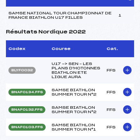
SAMSE NATIONAL TOUR CHAMPIONNAT DE
1
FRANCE BIATHLON U17 FILLES
Résultats Nordique 2022
Codex
Course
Cat.
U17 -> SEN – LES
PLANS D'HOTONNES
FFS
BLYF0032
BIATHLON ETE
LIGUE AURA
SAMSE BIATHLON
FFS
BNAF0134.FFS
SUMMER TOUR N°2
SAMSE BIATHLON
FFS
BNAF0132.FFS
SUMMER TOUR N°2
SAMSE BIATHLON
FFS
BNAF0103.FFS
SUMMER TOUR N°1