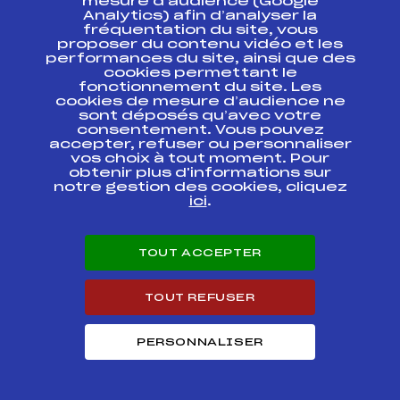
mesure d’audience (Google
START (U18 à SENIOR)
Analytics) afin d’analyser la
Dimanche 8 Janvier
fréquentation du site, vous
proposer du contenu vidéo et les
performances du site, ainsi que des
cookies permettant le
Circuits Nordique 2017
fonctionnement du site. Les
cookies de mesure d’audience ne
sont déposés qu’avec votre
Circuits
Rang
consentement. Vous pouvez
accepter, refuser ou personnaliser
vos choix à tout moment. Pour
CHALLENGE REGIONAL BIATHLON
obtenir plus d'informations sur
1
DAUPHINE U12 FILLES
notre gestion des cookies, cliquez
ici
.
FOND – CHALLENGE REGIONAL DU
1
DAUPHINE U12 FILLES
TOUT ACCEPTER
Résultats Nordique 2016
TOUT REFUSER
Codex
Course
Cat.
PERSONNALISER
Biathlon d'automne de
FFS
BDAF0051
Grenoble