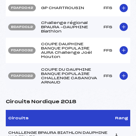
GP CHARTROUSIN
FFS
FDAF0042
Challenge régional
BPAURA -DAUPHINE
FFS
BDAF0012
Biathlon
COUPE DAUPHINE
BANQUE POPULAIRE
FFS
FDAF0032
AURA Challenge Joël
Mouton
COUPE DU DAUPHINE
BANQUE POPULAIRE
FFS
FDAF0022
CHALLENGE CASANOVA
ARNAUD
Circuits Nordique 2018
Circuits
Rang
CHALLENGE BPAURA BIATHLON DAUPHINE
1