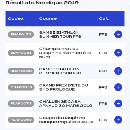
Résultats Nordique 2019
Codex
Course
Cat.
SAMSE BIATHLON
FFS
BNAF0173
SUMMER TOUR FFS
Championnat du
Dauphiné Biathlon été
FFS
BDAF0061
50m
SAMSE BIATHLON
FFS
BNAF0163
SUMMER TOUR FFS
GRAND PRIX D'ETE DU
FFS
ONAF0013
SNO PROLOGUE
CHALLENGE CASA
FFS
FDAF0073
ARNAUD 30 MARS 2019
Coupe du Dauphiné
FFS
FDAF0063
Banque Populaire AURA