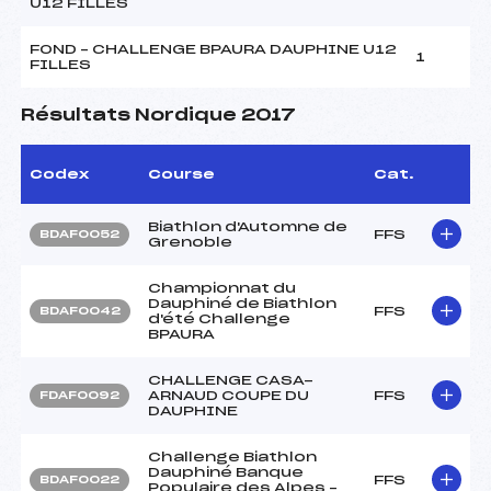
U12 FILLES
FOND – CHALLENGE BPAURA DAUPHINE U12
1
FILLES
Résultats Nordique 2017
Codex
Course
Cat.
Biathlon d'Automne de
FFS
BDAF0052
Grenoble
Championnat du
Dauphiné de Biathlon
FFS
BDAF0042
d'été Challenge
BPAURA
CHALLENGE CASA-
ARNAUD COUPE DU
FFS
FDAF0092
DAUPHINE
Challenge Biathlon
Dauphiné Banque
FFS
BDAF0022
Populaire des Alpes –