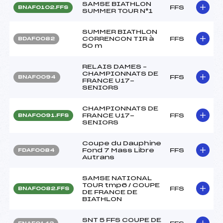
SAMSE BIATHLON
FFS
BNAF0102.FFS
SUMMER TOUR N°1
SUMMER BIATHLON
CORRENCON TIR à
FFS
BDAF0082
50 m
RELAIS DAMES –
CHAMPIONNATS DE
FFS
BNAF0094
FRANCE U17-
SENIORS
CHAMPIONNATS DE
FRANCE U17-
FFS
BNAF0091.FFS
SENIORS
Coupe du Dauphine
Fond 7 Mass Libre
FFS
FDAF0084
Autrans
SAMSE NATIONAL
TOUR tmp6 / COUPE
FFS
BNAF0082.FFS
DE FRANCE DE
BIATHLON
SNT 5 FFS COUPE DE