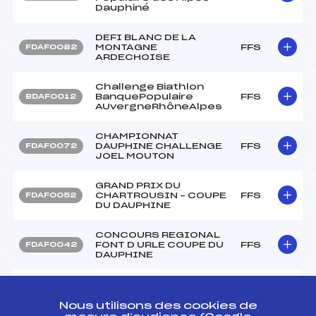
Dauphiné
DEFI BLANC DE LA
MONTAGNE
FFS
FDAF0082
ARDECHOISE
Challenge Biathlon
BanquePopulaire
FFS
BDAF0012
AUvergneRhôneAlpes
CHAMPIONNAT
DAUPHINE CHALLENGE
FFS
FDAF0072
JOEL MOUTON
GRAND PRIX DU
CHARTROUSIN – COUPE
FFS
FDAF0052
DU DAUPHINE
CONCOURS REGIONAL
FONT D URLE COUPE DU
FFS
FDAF0042
DAUPHINE
COUPE DU DAUPHINE
PLATEAU DE GEVE LIBRE
INDIVIDUELLE (U10 à
Nous utilisons des cookies de
FFS
FDAF0032
U16) LIBRE MASS-