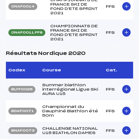
FRANCE SKI DE
FFS
ONAF0014
FOND D'ETE SPRINT
2021
CHAMPIONNATS DE
FRANCE SKI DE
FFS
ONAF0011.FFS
FOND D'ETE SPRINT
2021
Résultats Nordique 2020
Codex
Course
Cat.
Summer biathlon
interrégional Ligue Ski
FFS
BLYF0025
AURA U15
Championnat du
Dauphiné Biathlon été
FFS
BDAF0071
50m
CHALLENGE NATIONAL
FFS
BNAF0073
U15 BIATHLON DAMES