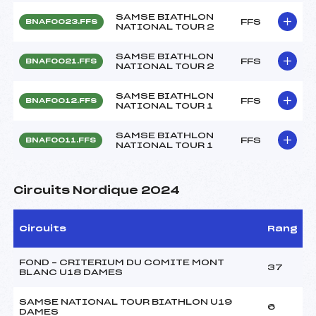
SAMSE BIATHLON
FFS
BNAF0023.FFS
NATIONAL TOUR 2
SAMSE BIATHLON
FFS
BNAF0021.FFS
NATIONAL TOUR 2
SAMSE BIATHLON
FFS
BNAF0012.FFS
NATIONAL TOUR 1
SAMSE BIATHLON
FFS
BNAF0011.FFS
NATIONAL TOUR 1
Circuits Nordique 2024
Circuits
Rang
FOND – CRITERIUM DU COMITE MONT
37
BLANC U18 DAMES
SAMSE NATIONAL TOUR BIATHLON U19
6
DAMES