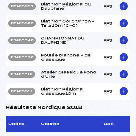
Biathlon Régional du
FFS
BDAF0033
Dauphiné
Biathlon Col d'Ornon –
FFS
BDAF0022
Tir à 10m (C-C)
CHAMPIONNAT DU
FFS
FDAF0042
DAUPHINE
Foulée blanche kids
FFS
FDAF0092
classique
Atelier Classique Fond
FFS
FDAF0012
d'Urle
Biathlon Régional
FFS
BDAF0011
classique10m
Résultats Nordique 2018
Codex
Course
Cat.