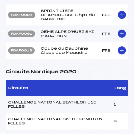
SPRINT LIBRE
CHAMROUSSE Chpt du
FFS
FDAF0024
DAUPHINE
2EME ALPE D'HUEZ SKI
FFS
FDAF0061
MARATHON
Coupe du Dauphine
FFS
FDAF0013
Classique Meaudre
Circuits Nordique 2020
Circuits
Rang
CHALLENGE NATIONAL BIATHLON U15
1
FILLES
CHALLENGE NATIONAL SKI DE FOND U15
9
FILLES