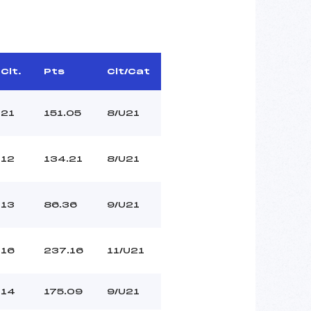
Clt.
Pts
Clt/Cat
21
151.05
8/U21
12
134.21
8/U21
13
86.36
9/U21
16
237.16
11/U21
14
175.09
9/U21