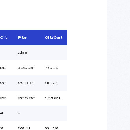
Clt.
Pts
Clt/Cat
Abd
22
101.95
7/U21
23
290.11
9/U21
29
230.96
13/U21
4
–
2
52.51
2/U19