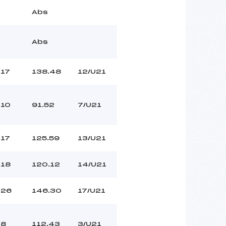
Abs
Abs
17
138.48
12/U21
10
91.52
7/U21
17
125.59
13/U21
18
120.12
14/U21
26
146.30
17/U21
8
112.43
3/U21