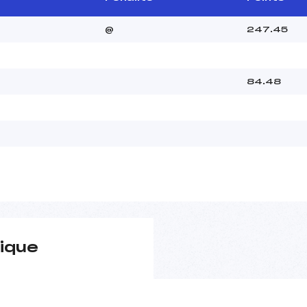
@
247.45
84.48
ique