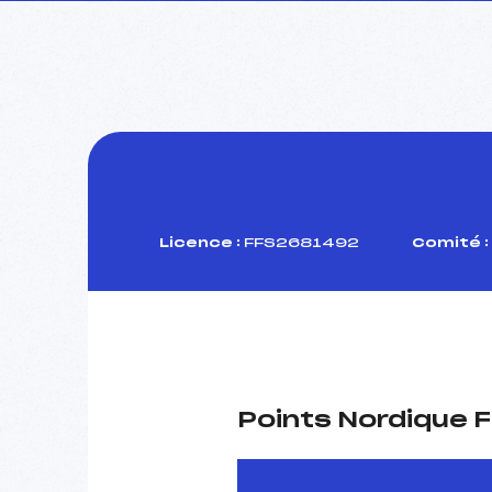
Licence :
FFS2681492
Comité :
Points Nordique F