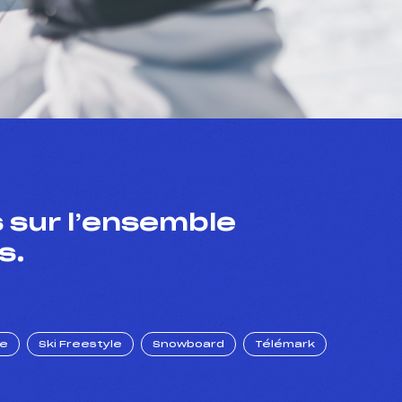
 sur l’ensemble
s.
ue
Ski Freestyle
Snowboard
Télémark