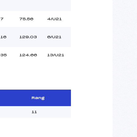
7
75.56
4/U21
16
129.03
6/U21
35
124.66
13/U21
Rang
11