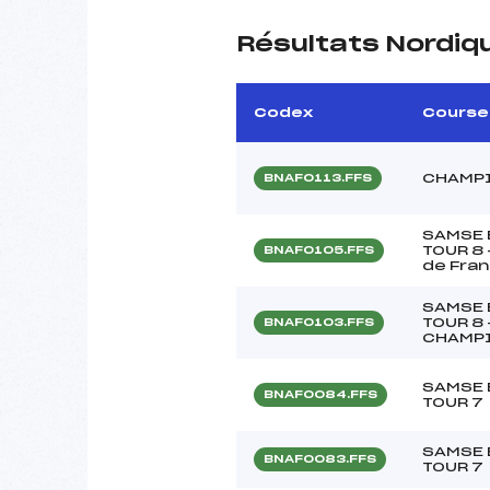
Résultats Nordiq
Codex
Course
CHAMPI
BNAF0113.FFS
SAMSE 
TOUR 8 
BNAF0105.FFS
de Fra
SAMSE 
TOUR 8 
BNAF0103.FFS
CHAMPI
SAMSE 
BNAF0084.FFS
TOUR 7
SAMSE 
BNAF0083.FFS
TOUR 7