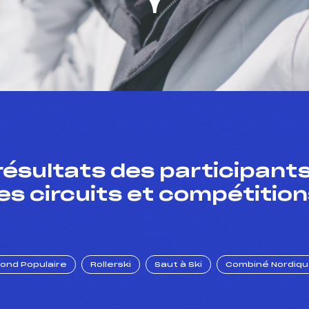
résultats des participants
es circuits et compétition
Fond Populaire
Rollerski
Saut à Ski
Combiné Nordiq