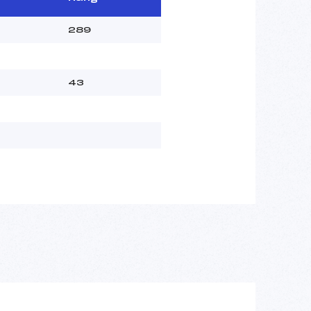
289
43