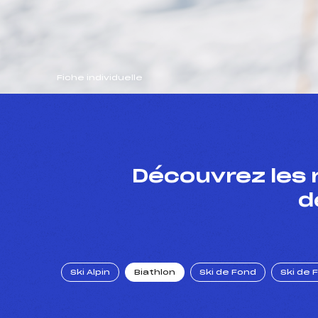
Fiche individuelle
Découvrez les 
d
Ski Alpin
Biathlon
Ski de Fond
Ski de 