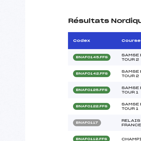
Résultats Nordiq
Codex
Course
SAMSE 
BNAF0145.FFS
TOUR 2
SAMSE 
BNAF0142.FFS
TOUR 2
SAMSE 
BNAF0125.FFS
TOUR 1
SAMSE 
BNAF0122.FFS
TOUR 1
RELAIS
BNAF0117
FRANCE
CHAMPI
BNAF0112.FFS