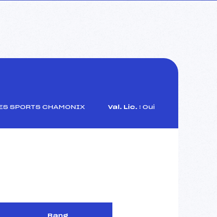
ES SPORTS CHAMONIX
Val. Lic. :
Oui
Rang