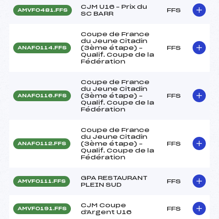
CJM U16 – Prix du
FFS
AMVF0481.FFS
SC BARR
Coupe de France
du Jeune Citadin
(3ème étape) –
FFS
ANAF0114.FFS
Qualif. Coupe de la
Fédération
Coupe de France
du Jeune Citadin
(3ème étape) –
FFS
ANAF0116.FFS
Qualif. Coupe de la
Fédération
Coupe de France
du Jeune Citadin
(3ème étape) –
FFS
ANAF0112.FFS
Qualif. Coupe de la
Fédération
GPA RESTAURANT
FFS
AMVF0111.FFS
PLEIN SUD
CJM Coupe
FFS
AMVF0191.FFS
d'Argent U16