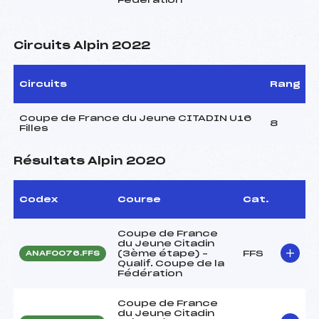
Circuits Alpin 2022
Circuits
Rang
Coupe de France du Jeune CITADIN U16
8
Filles
Résultats Alpin 2020
Codex
Course
Cat.
Coupe de France
du Jeune Citadin
(3ème étape) –
FFS
ANAF0076.FFS
Qualif. Coupe de la
Fédération
Coupe de France
du Jeune Citadin