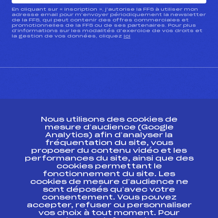
En cliquant sur « inscription », j’autorise la FFS à utiliser mon
adresse email pour m’envoyer périodiquement la newsletter
de la FFS, qui peut contenir des offres commerciales et
promotionnelles de la FFS ou de ses partenaires. Pour plus
d’informations sur les modalités d’exercice de vos droits et
la gestion de vos données, cliquez
ici
CONTACT
Nous utilisons des cookies de
ESPACE PRESSE
mesure d’audience (Google
Analytics) afin d’analyser la
fréquentation du site, vous
Ressources
proposer du contenu vidéo et les
performances du site, ainsi que des
Pass’Neige
cookies permettant le
Projet sportif fédéral
fonctionnement du site. Les
cookies de mesure d’audience ne
Projet de performance fédéral
sont déposés qu’avec votre
Antidopage
consentement. Vous pouvez
Pôle Développement, Formation, Suivi
accepter, refuser ou personnaliser
Scientifique
vos choix à tout moment. Pour