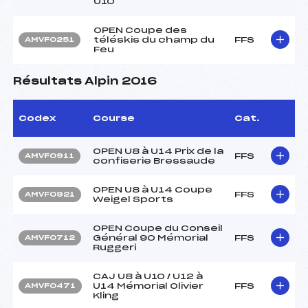
U10
OPEN Coupe des
téléskis du champ du
FFS
AMVF0251
Feu
Résultats Alpin 2016
Codex
Course
Cat.
OPEN U8 à U14 Prix de la
FFS
AMVF0911
confiserie Bressaude
OPEN U8 à U14 Coupe
FFS
AMVF0921
Weigel Sports
OPEN Coupe du Conseil
Général 90 Mémorial
FFS
AMVF0712
Ruggeri
CAJ U8 à U10 / U12 à
U14 Mémorial Olivier
FFS
AMVF0471
Kling