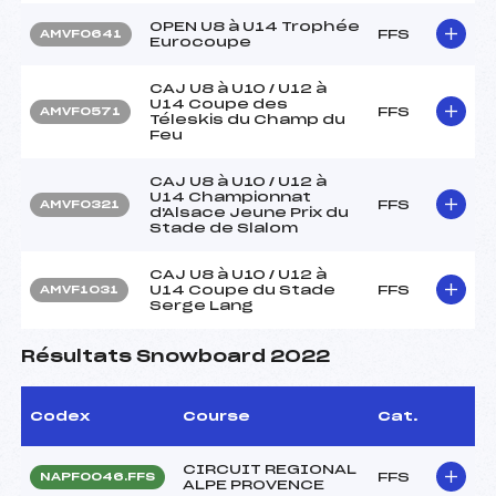
OPEN U8 à U14 Trophée
FFS
AMVF0641
Eurocoupe
CAJ U8 à U10 / U12 à
U14 Coupe des
FFS
AMVF0571
Téleskis du Champ du
Feu
CAJ U8 à U10 / U12 à
U14 Championnat
FFS
AMVF0321
d'Alsace Jeune Prix du
Stade de Slalom
CAJ U8 à U10 / U12 à
U14 Coupe du Stade
FFS
AMVF1031
Serge Lang
Résultats Snowboard 2022
Codex
Course
Cat.
CIRCUIT REGIONAL
FFS
NAPF0046.FFS
ALPE PROVENCE