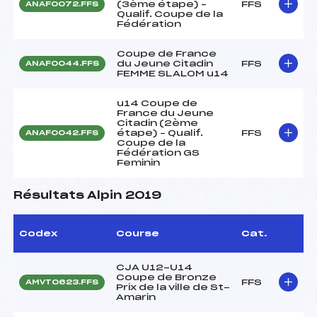
(3ème étape) –
FFS
ANAF0072.FFS
Qualif. Coupe de la
Fédération
Coupe de France
du Jeune Citadin
FFS
ANAF0044.FFS
FEMME SLALOM u14
u14 Coupe de
France du Jeune
Citadin (2ème
étape) – Qualif.
FFS
ANAF0042.FFS
Coupe de la
Fédération GS
Feminin
Résultats Alpin 2019
Codex
Course
Cat.
CJA U12-U14
Coupe de Bronze
FFS
AMVT0623.FFS
Prix de la ville de St-
Amarin