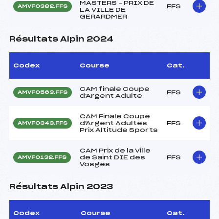
MASTERS – PRIX DE
FFS
AMVF0382.FFS
LA VILLE DE
GERARDMER
Résultats Alpin 2024
Codex
Course
Cat.
CAM finale Coupe
FFS
AMVF0563.FFS
d'Argent Adulte
CAM Finale Coupe
d'Argent Adultes
FFS
AMVF0343.FFS
Prix Altitude Sports
CAM Prix de la Ville
de Saint DIE des
FFS
AMVF0132.FFS
Vosges
Résultats Alpin 2023
Codex
Course
Cat.