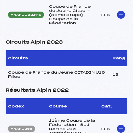
Coupe de France
du Jeune Citadin
(3ème étape) –
FFS
ANAF0082.FFS
Coupe de la
Fédération
Circuits Alpin 2023
Circuits
Rang
Coupe de France du Jeune CITADIN U16
13
Filles
Résultats Alpin 2022
Codex
Course
Cat.
11ème Coupe de la
Fédération – SL 1
DAMES U16 –
FFS
ANAF0255
Trophée SAMSE