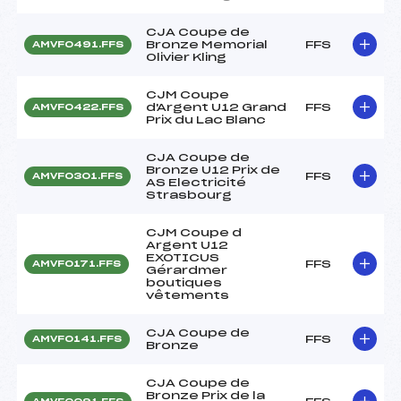
CJA Coupe de
Bronze Memorial
FFS
AMVF0491.FFS
Olivier Kling
CJM Coupe
d'Argent U12 Grand
FFS
AMVF0422.FFS
Prix du Lac Blanc
CJA Coupe de
Bronze U12 Prix de
FFS
AMVF0301.FFS
AS Electricité
Strasbourg
CJM Coupe d
Argent U12
EXOTICUS
FFS
AMVF0171.FFS
Gérardmer
boutiques
vêtements
CJA Coupe de
FFS
AMVF0141.FFS
Bronze
CJA Coupe de
Bronze Prix de la