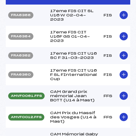
17eme FIS CIT SL
U16 W 02-04-
FIS
FRA6366
2023
17eme FIS CIT
U16F GS 01-04-
FIS
FRA6364
2023
17eme FIS CIT U16
FIS
FRA6362
SC F 31-03-2023
17eme FIS CIT U16
F SL FInternational
FIS
FRA6360
Cup
CAM Grand prix
mémorial Jean
FFS
AMVF0061.FFS
BOTT (U14 à Mast)
CAM Prix du Massif
des Vosges (U14 à
FFS
AMVF0012.FFS
Mast)
CAM Mémorial Gaby