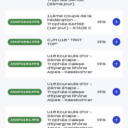
(2ème jour)
11ème Coupe de la
Fédération –
FFS
ANAF0242.FFS
Trophée SAMSE
(1er jour) – STADE C
CJM U16 " TROT
FFS
AMVF0681.FFS
TOP"
U16 Ecureuils d'Or –
2ème étape –
Trophée Caisse
FFS
ANAF0163.FFS
d'Epargne Rhône
Alpes – Kassbohrer
U16 Ecureuils d'Or –
2ème étape –
Trophée Caisse
FFS
ANAF0162.FFS
d'Epargne Rhône
Alpes – Kassbohrer
U16 Ecureuils d'Or –
2ème étape –
Trophée Caisse
FFS
ANAF0161.FFS
d'Epargne Rhône
Alpes – Kassbohrer