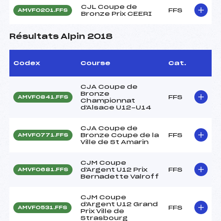
CJL Coupe de
FFS
AMVF0201.FFS
Bronze Prix CEERI
Résultats Alpin 2018
Codex
Course
Cat.
CJA Coupe de
Bronze
FFS
AMVF0841.FFS
Championnat
d'Alsace U12-U14
CJA Coupe de
Bronze Coupe de la
FFS
AMVF0771.FFS
Ville de St Amarin
CJM Coupe
d'Argent U12 Prix
FFS
AMVF0681.FFS
Bernadette Valroff
CJM Coupe
d'Argent U12 Grand
FFS
AMVF0531.FFS
Prix Ville de
Strasbourg