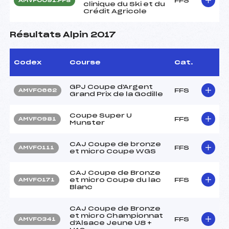
FFS
AMVF0091.FFS
clinique du Ski et du
Crédit Agricole
Résultats Alpin 2017
Codex
Course
Cat.
GPJ Coupe d'Argent
FFS
AMVF0662
Grand Prix de la Godille
Coupe Super U
FFS
AMVF0981
Munster
CAJ Coupe de bronze
FFS
AMVF0111
et micro Coupe WGS
CAJ Coupe de Bronze
et micro Coupe du lac
FFS
AMVF0171
Blanc
CAJ Coupe de Bronze
et micro Championnat
FFS
AMVF0341
d'Alsace Jeune U8 +