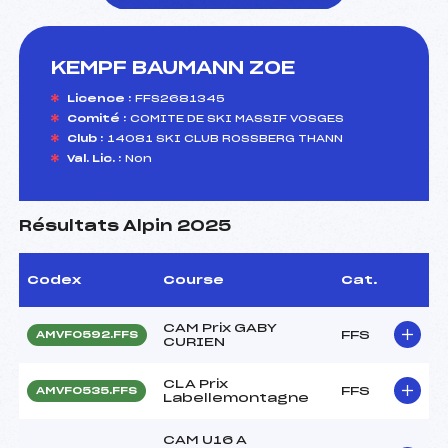
KEMPF BAUMANN ZOE
foi(s) le ski
Licence :
FFS2681345
Comité :
COMITE DE SKI MASSIF VOSGES
Club :
14081 SKI CLUB ROSSBERG THANN
Val. Lic. :
Non
Résultats Alpin 2025
Codex
Course
Cat.
CAM Prix GABY
FFS
AMVF0592.FFS
CURIEN
CLA Prix
FFS
AMVF0535.FFS
Labellemontagne
CAM U16 A