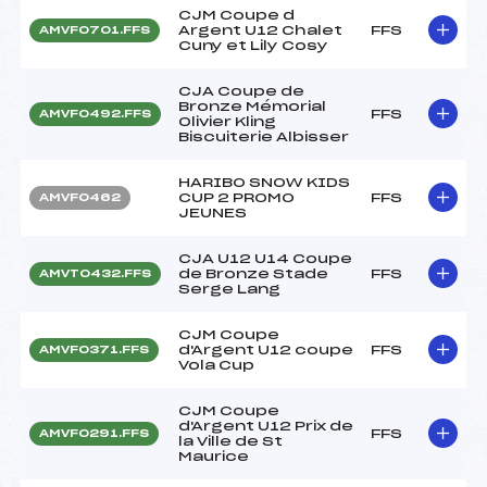
CJM Coupe d
Argent U12 Chalet
FFS
AMVF0701.FFS
Cuny et Lily Cosy
CJA Coupe de
Bronze Mémorial
FFS
AMVF0492.FFS
Olivier Kling
Biscuiterie Albisser
HARIBO SNOW KIDS
CUP 2 PROMO
FFS
AMVF0462
JEUNES
CJA U12 U14 Coupe
de Bronze Stade
FFS
AMVT0432.FFS
Serge Lang
CJM Coupe
d'Argent U12 coupe
FFS
AMVF0371.FFS
Vola Cup
CJM Coupe
d'Argent U12 Prix de
FFS
AMVF0291.FFS
la Ville de St
Maurice