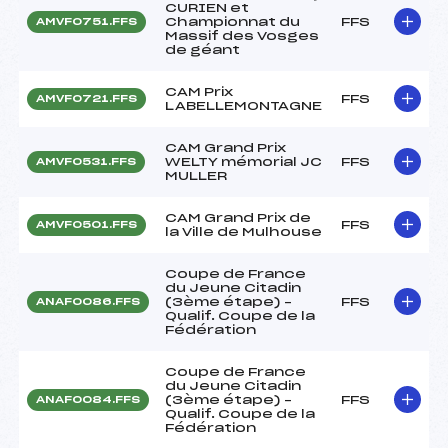
CURIEN et
Championnat du
FFS
AMVF0751.FFS
Massif des Vosges
de géant
CAM Prix
FFS
AMVF0721.FFS
LABELLEMONTAGNE
CAM Grand Prix
WELTY mémorial JC
FFS
AMVF0531.FFS
MULLER
CAM Grand Prix de
FFS
AMVF0501.FFS
la Ville de Mulhouse
Coupe de France
du Jeune Citadin
(3ème étape) –
FFS
ANAF0086.FFS
Qualif. Coupe de la
Fédération
Coupe de France
du Jeune Citadin
(3ème étape) –
FFS
ANAF0084.FFS
Qualif. Coupe de la
Fédération