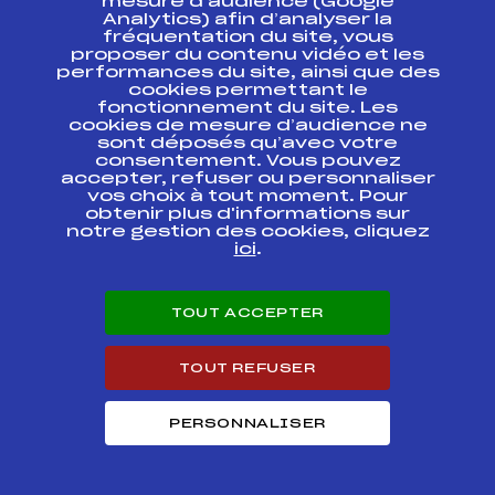
mesure d’audience (Google
COUPE DU MONDE
Analytics) afin d’analyser la
COMBINE
FFS
FIS0342.FFS
fréquentation du site, vous
NORDIQUE HS138-
proposer du contenu vidéo et les
5Km
performances du site, ainsi que des
cookies permettant le
COUPE DU MONDE
fonctionnement du site. Les
COMBINE
FFS
cookies de mesure d’audience ne
FIS0340
NORDIQUE EQUIPE
sont déposés qu’avec votre
HS98-4X5Km
consentement. Vous pouvez
accepter, refuser ou personnaliser
COUPE DU MONDE
vos choix à tout moment. Pour
COMBINE
obtenir plus d'informations sur
FFS
FIS0337.FFS
NORDIQUE HS142-
notre gestion des cookies, cliquez
10Km
ici
.
COUPE DU MONDE
COMBINE
FFS
FIS0336.FFS
TOUT ACCEPTER
NORDIQUE HS142-
5Km
TOUT REFUSER
Résultats Nordique 2021
PERSONNALISER
Codex
Course
Cat.