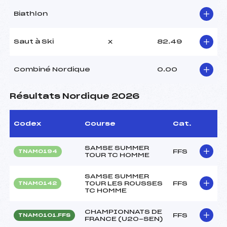
Biathlon
Saut à Ski
x
82.49
Combiné Nordique
0.00
Résultats Nordique 2026
Codex
Course
Cat.
SAMSE SUMMER
FFS
TNAM0194
TOUR TC HOMME
SAMSE SUMMER
TOUR LES ROUSSES
FFS
TNAM0142
TC HOMME
CHAMPIONNATS DE
FFS
TNAM0101.FFS
FRANCE (U20-SEN)