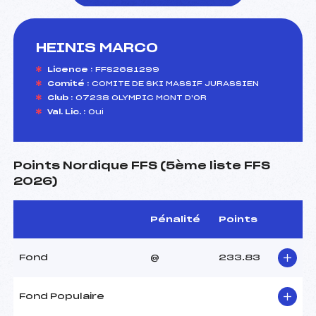
HEINIS MARCO
foi(s) le ski
Licence :
FFS2681299
Comité :
COMITE DE SKI MASSIF JURASSIEN
Club :
07238 OLYMPIC MONT D'OR
Val. Lic. :
Oui
Points Nordique FFS (5ème liste FFS
2026)
Pénalité
Points
Fond
@
233.83
Fond Populaire