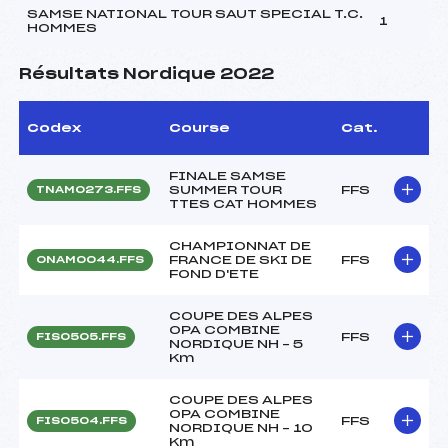
SAMSE NATIONAL TOUR SAUT SPECIAL T.C.
1
HOMMES
Résultats Nordique 2022
Codex
Course
Cat.
FINALE SAMSE
SUMMER TOUR
FFS
TNAM0273.FFS
TTES CAT HOMMES
CHAMPIONNAT DE
FRANCE DE SKI DE
FFS
ONAM0044.FFS
FOND D'ETE
COUPE DES ALPES
OPA COMBINE
FFS
FIS0505.FFS
NORDIQUE NH – 5
Km
COUPE DES ALPES
OPA COMBINE
FFS
FIS0504.FFS
NORDIQUE NH – 10
Km