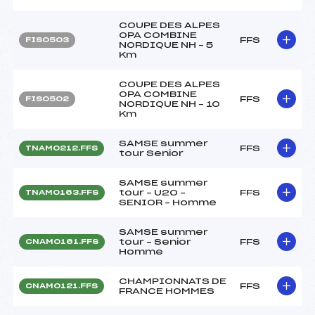
COUPE DES ALPES
OPA COMBINE
FFS
FIS0503
NORDIQUE NH – 5
Km
COUPE DES ALPES
OPA COMBINE
FFS
FIS0502
NORDIQUE NH – 10
Km
SAMSE summer
FFS
TNAM0212.FFS
tour Senior
SAMSE summer
tour – U20 –
FFS
TNAM0163.FFS
SENIOR – Homme
SAMSE summer
tour – Senior
FFS
CNAM0161.FFS
Homme
CHAMPIONNATS DE
FFS
CNAM0121.FFS
FRANCE HOMMES