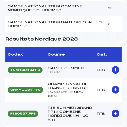
SAMSE NATIONAL TOUR COMBINE
8
NORDIQUE T.C. HOMMES
SAMSE NATIONAL TOUR SAUT SPECIAL T.C.
2
HOMMES
Résultats Nordique 2023
Codex
Course
Cat.
SAMSE SUMMER
FFS
TNAM0243.FFS
TOUR
CHAMPIONNAT DE
FRANCE DE SKI DE
FFS
ONAM0034.FFS
FOND D'ETE U20-
SEN
FIS SUMMER GRAND
PRIX COMBINE
FFS
FIS0537.FFS
NORDIQUE NH – 10
Km