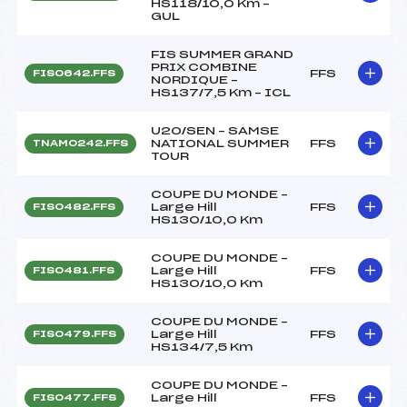
HS118/10,0 Km –
GUL
FIS SUMMER GRAND
PRIX COMBINE
FFS
FIS0642.FFS
NORDIQUE –
HS137/7,5 Km – ICL
U20/SEN – SAMSE
NATIONAL SUMMER
FFS
TNAM0242.FFS
TOUR
COUPE DU MONDE –
Large Hill
FFS
FIS0482.FFS
HS130/10,0 Km
COUPE DU MONDE –
Large Hill
FFS
FIS0481.FFS
HS130/10,0 Km
COUPE DU MONDE –
Large Hill
FFS
FIS0479.FFS
HS134/7,5 Km
COUPE DU MONDE –
Large Hill
FFS
FIS0477.FFS