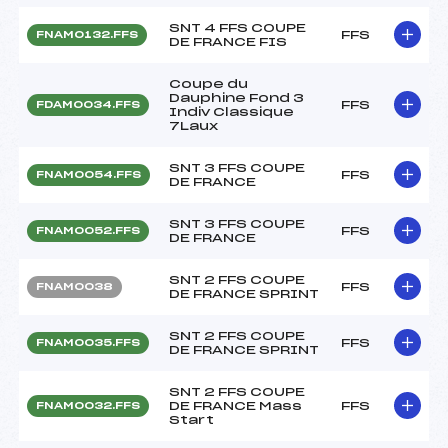
SNT 4 FFS COUPE
FFS
FNAM0132.FFS
DE FRANCE FIS
Coupe du
Dauphine Fond 3
FFS
FDAM0034.FFS
Indiv Classique
7Laux
SNT 3 FFS COUPE
FFS
FNAM0054.FFS
DE FRANCE
SNT 3 FFS COUPE
FFS
FNAM0052.FFS
DE FRANCE
SNT 2 FFS COUPE
FFS
FNAM0038
DE FRANCE SPRINT
SNT 2 FFS COUPE
FFS
FNAM0035.FFS
DE FRANCE SPRINT
SNT 2 FFS COUPE
DE FRANCE Mass
FFS
FNAM0032.FFS
Start