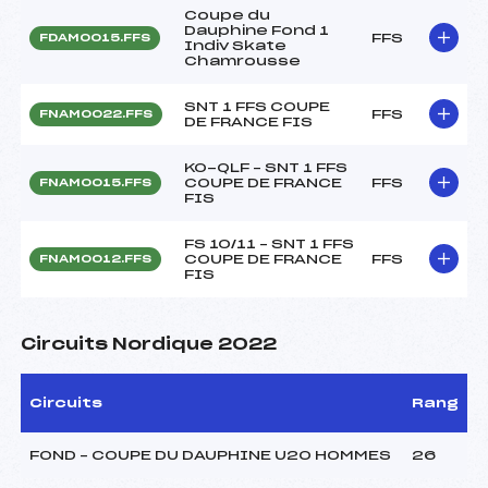
Coupe du
Dauphine Fond 1
FFS
FDAM0015.FFS
Indiv Skate
Chamrousse
SNT 1 FFS COUPE
FFS
FNAM0022.FFS
DE FRANCE FIS
KO-QLF – SNT 1 FFS
COUPE DE FRANCE
FFS
FNAM0015.FFS
FIS
FS 10/11 – SNT 1 FFS
COUPE DE FRANCE
FFS
FNAM0012.FFS
FIS
Circuits Nordique 2022
Circuits
Rang
FOND – COUPE DU DAUPHINE U20 HOMMES
26