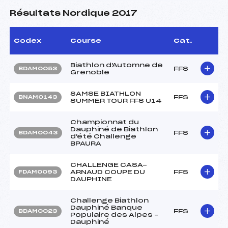
Résultats Nordique 2017
Codex
Course
Cat.
Biathlon d'Automne de
FFS
BDAM0053
Grenoble
SAMSE BIATHLON
FFS
BNAM0143
SUMMER TOUR FFS U14
Championnat du
Dauphiné de Biathlon
FFS
BDAM0043
d'été Challenge
BPAURA
CHALLENGE CASA-
ARNAUD COUPE DU
FFS
FDAM0093
DAUPHINE
Challenge Biathlon
Dauphiné Banque
FFS
BDAM0023
Populaire des Alpes –
Dauphiné