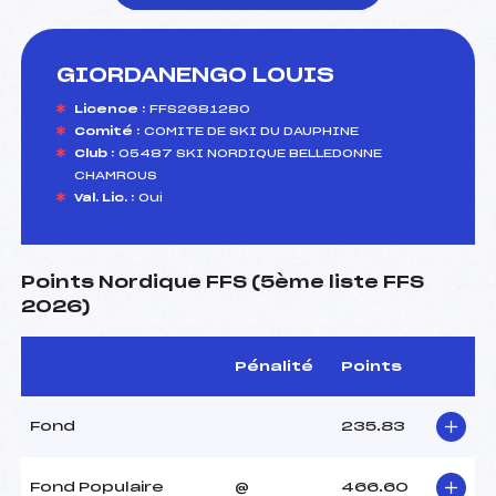
GIORDANENGO LOUIS
foi(s) le ski
Licence :
FFS2681280
Comité :
COMITE DE SKI DU DAUPHINE
Club :
05487 SKI NORDIQUE BELLEDONNE
CHAMROUS
Val. Lic. :
Oui
Points Nordique FFS (5ème liste FFS
2026)
Pénalité
Points
Fond
235.83
Fond Populaire
@
466.60