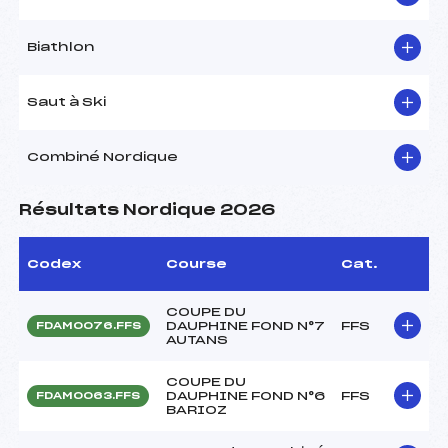
Biathlon
Saut à Ski
Combiné Nordique
Résultats Nordique 2026
Codex
Course
Cat.
COUPE DU
DAUPHINE FOND N°7
FFS
FDAM0076.FFS
AUTANS
COUPE DU
DAUPHINE FOND N°6
FFS
FDAM0063.FFS
BARIOZ