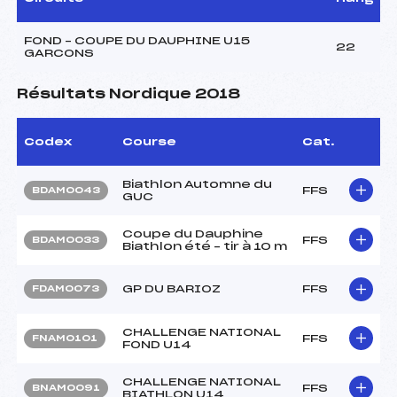
FOND – COUPE DU DAUPHINE U15
22
GARCONS
Résultats Nordique 2018
Codex
Course
Cat.
Biathlon Automne du
FFS
BDAM0043
GUC
Coupe du Dauphine
FFS
BDAM0033
Biathlon été – tir à 10 m
GP DU BARIOZ
FFS
FDAM0073
CHALLENGE NATIONAL
FFS
FNAM0101
FOND U14
CHALLENGE NATIONAL
FFS
BNAM0091
BIATHLON U14