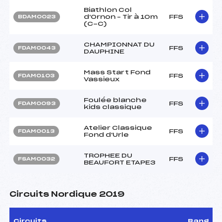
Biathlon Col
d'Ornon – Tir à 10m
FFS
BDAM0023
(C-C)
CHAMPIONNAT DU
FFS
FDAM0043
DAUPHINE
Mass Start Fond
FFS
FDAM0103
Vassieux
Foulée blanche
FFS
FDAM0093
kids classique
Atelier Classique
FFS
FDAM0013
Fond d'Urle
TROPHEE DU
FFS
FSAM0032
BEAUFORT ETAPE3
Circuits Nordique 2019
Circuits
Rang