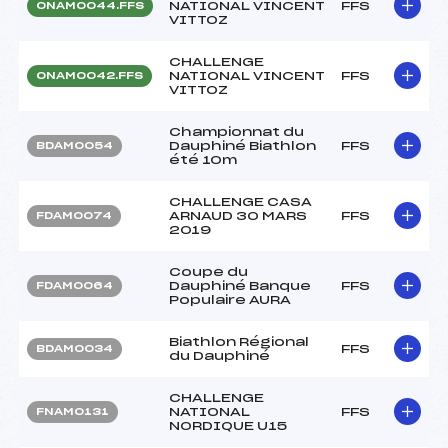
NATIONAL VINCENT
FFS
ONAM0044.FFS
VITTOZ
CHALLENGE
NATIONAL VINCENT
FFS
ONAM0042.FFS
VITTOZ
Championnat du
Dauphiné Biathlon
FFS
BDAM0054
été 10m
CHALLENGE CASA
ARNAUD 30 MARS
FFS
FDAM0074
2019
Coupe du
Dauphiné Banque
FFS
FDAM0064
Populaire AURA
Biathlon Régional
FFS
BDAM0034
du Dauphiné
CHALLENGE
NATIONAL
FFS
FNAM0131
NORDIQUE U15