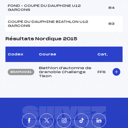
FOND – COUPE DU DAUPHINE U12
64
GARCONS
COUPE DU DAUPHINE BIATHLON U12
63
GARCONS
Résultats Nordique 2015
Codex
Course
Cat.
Biathlon d'automne de
Grenoble Challenge
FFS
BDAM0031
Tison
SUIVEZ
L'ACTU