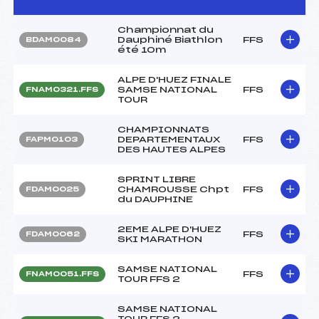
Championnat du
Dauphiné Biathlon
FFS
BDAM0084
été 10m
ALPE D'HUEZ FINALE
SAMSE NATIONAL
FFS
FNAM0321.FFS
TOUR
CHAMPIONNATS
DEPARTEMENTAUX
FFS
FAPM0103
DES HAUTES ALPES
SPRINT LIBRE
CHAMROUSSE Chpt
FFS
FDAM0025
du DAUPHINE
2EME ALPE D'HUEZ
FFS
FDAM0062
SKI MARATHON
SAMSE NATIONAL
FFS
FNAM0051.FFS
TOUR FFS 2
SAMSE NATIONAL
TOUR FFS 2