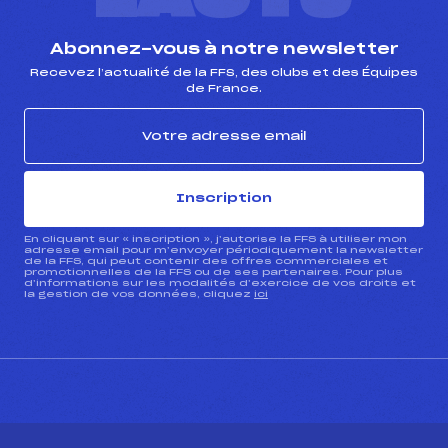
Abonnez-vous à notre newsletter
Recevez l’actualité de la FFS, des clubs et des Équipes
de France.
Inscription
En cliquant sur « inscription », j’autorise la FFS à utiliser mon
adresse email pour m’envoyer périodiquement la newsletter
de la FFS, qui peut contenir des offres commerciales et
promotionnelles de la FFS ou de ses partenaires. Pour plus
d’informations sur les modalités d’exercice de vos droits et
la gestion de vos données, cliquez
ici
CONTACT