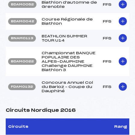
Biathlon d'automne de
FFS
BDAM0052
Grenoble
Course Régionale de
FFS
BDAM0042
Biathlon
BIATHLON SUMMER
FFS
BNAM0113
TOUR U14
Championnat BANQUE
POPULAIRE DES
ALPES-DAUPHINE
FFS
BDAM0022
Challenge DAUPHINE
Biathlon 3
Concours Annuel Col
du Barioz – Coupe du
FFS
FDAM0132
Dauphiné
Circuits Nordique 2016
Circuits
Rang