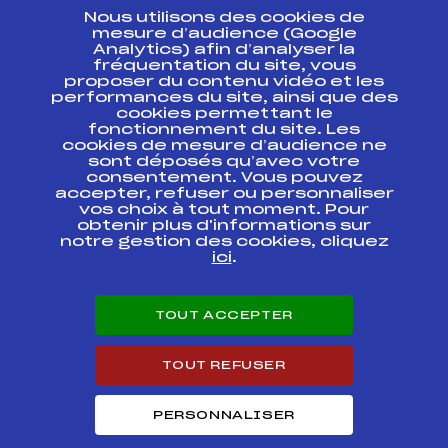
Nous utilisons des cookies de
ESPACE PRESSE
mesure d’audience (Google
Analytics) afin d’analyser la
fréquentation du site, vous
Ressources
proposer du contenu vidéo et les
performances du site, ainsi que des
Pass’Neige
cookies permettant le
Projet sportif fédéral
fonctionnement du site. Les
cookies de mesure d’audience ne
Projet de performance fédéral
sont déposés qu’avec votre
Antidopage
consentement. Vous pouvez
Pôle Développement, Formation, Suivi
accepter, refuser ou personnaliser
Scientifique
vos choix à tout moment. Pour
Listes ministérielles
obtenir plus d'informations sur
notre gestion des cookies, cliquez
Pôle vie de l’athlète
ici
.
Enseignement professionnel
Informatique et chronométrage
Circuits
TOUT ACCEPTER
Carrières
Développement des habiletés mentales
TOUT REFUSER
PERSONNALISER
© 2026 Fédération Française de Ski
Mentions légales
Politique de