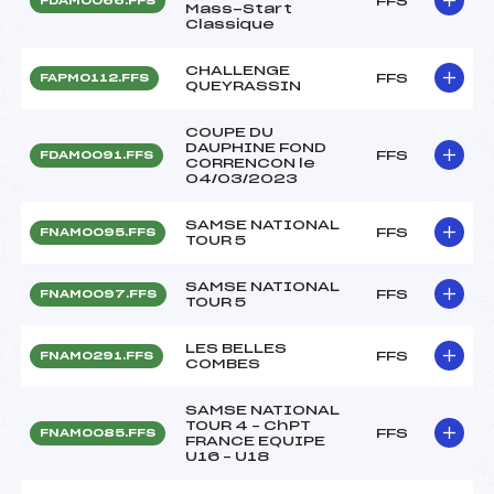
FFS
FDAM0066.FFS
Mass-Start
Classique
CHALLENGE
FFS
FAPM0112.FFS
QUEYRASSIN
COUPE DU
DAUPHINE FOND
FFS
FDAM0091.FFS
CORRENCON le
04/03/2023
SAMSE NATIONAL
FFS
FNAM0095.FFS
TOUR 5
SAMSE NATIONAL
FFS
FNAM0097.FFS
TOUR 5
LES BELLES
FFS
FNAM0291.FFS
COMBES
SAMSE NATIONAL
TOUR 4 – ChPT
FFS
FNAM0085.FFS
FRANCE EQUIPE
U16 – U18