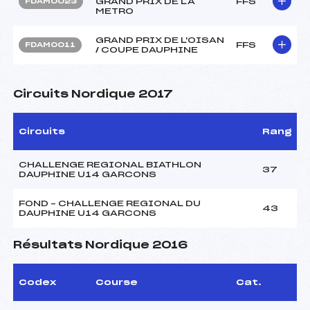
GRAND PRIX DE LA
FFS
FDAM0023
METRO
GRAND PRIX DE L'OISAN
FFS
FDAM0011
/ COUPE DAUPHINE
Circuits Nordique 2017
Circuits
Rang
CHALLENGE REGIONAL BIATHLON
37
DAUPHINE U14 GARCONS
FOND – CHALLENGE REGIONAL DU
43
DAUPHINE U14 GARCONS
Résultats Nordique 2016
Codex
Course
Cat.