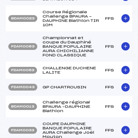
Course Régionale
Challenge BPAURA -
FFS
BDAM0023
DAUPHINE Biathlon TIR
10M
Championnat et
coupe du Dauphiné
BANQUE POPULAIRE
FFS
FDAM0063
AURA CHICHILIANNE
FOND CLASSIQUE
CHALLENGE DUCHENE
FFS
FDAM0053
LALITE
GP CHARTROUSIN
FFS
FDAM0043
Challenge régional
BPAURA -DAUPHINE
FFS
BDAM0013
Biathlon
COUPE DAUPHINE
BANQUE POPULAIRE
FFS
FDAM0033
AURA Challenge Joël
Mouton