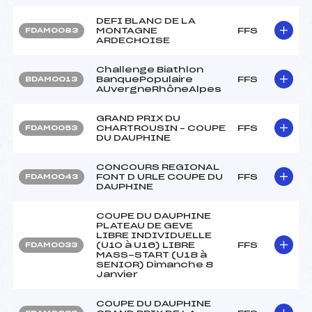
DEFI BLANC DE LA
MONTAGNE
FFS
FDAM0083
ARDECHOISE
Challenge Biathlon
BanquePopulaire
FFS
BDAM0013
AUvergneRhôneAlpes
GRAND PRIX DU
CHARTROUSIN – COUPE
FFS
FDAM0053
DU DAUPHINE
CONCOURS REGIONAL
FONT D URLE COUPE DU
FFS
FDAM0043
DAUPHINE
COUPE DU DAUPHINE
PLATEAU DE GEVE
LIBRE INDIVIDUELLE
(U10 à U16) LIBRE
FFS
FDAM0033
MASS-START (U18 à
SENIOR) Dimanche 8
Janvier
COUPE DU DAUPHINE