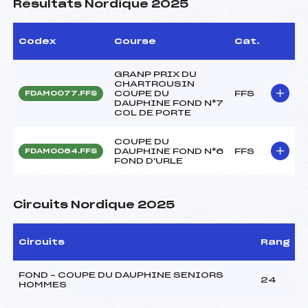
Résultats Nordique 2025
Codex
Course
Cat.
GRANP PRIX DU
CHARTROUSIN
COUPE DU
FFS
FDAM0077.FFS
DAUPHINE FOND N°7
COL DE PORTE
COUPE DU
DAUPHINE FOND N°6
FFS
FDAM0064.FFS
FOND D'URLE
Circuits Nordique 2025
Circuits
Rang
FOND – COUPE DU DAUPHINE SENIORS
24
HOMMES