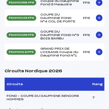
Coupe du Dauphiné
FFS
FDAM0056.FFS
Fond 5 Meaudre
COUPE DU
DAUPHINE FOND
FFS
FDAM0045.FFS
N°4 COL DE PORTE
COUPE DU
DAUPHINE FOND N°3
FFS
FDAM0035.FFS
BOIS BARBU
GRAND PRIX DE
L'OISANS Coupe du
FFS
FDAM0013.FFS
Dauphiné Fond N°1
Circuits Nordique 2026
Circuits
Rang
FOND – COUPE DU DAUPHINE SENIORS
7
HOMMES