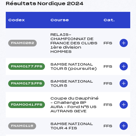
Résultats Nordique 2024
Codex
Course
Cat.
RELAIS-
CHAMPIONNAT DE
FRANCE DES CLUBS
FFS
FNAM0262
1ère division
HOMMES
SAMSE NATIONAL
FFS
FNAM0177.FFS
TOUR 5 (poursuite)
SAMSE NATIONAL
FFS
FNAM0173.FFS
TOUR 5
Coupe du Dauphiné
– Challenge BP
FFS
FDAM0041.FFS
AURA – Fond N°5 US
AUTRANS GEVE
SAMSE NATIONAL
FFS
FNAM0116
TOUR 4 FIS