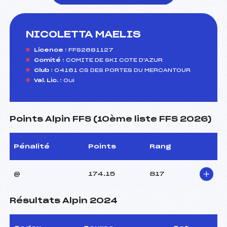
NICOLETTA MAELIS
foi(s) le ski
Licence :
FFS2681127
Comité :
COMITE DE SKI COTE D'AZUR
Club :
04161 CS DES PORTES DU MERCANTOUR
Val. Lic. :
Oui
Points Alpin FFS (10ème liste FFS 2026)
Pénalité
Points
Rang
@
174.15
817
Résultats Alpin 2024