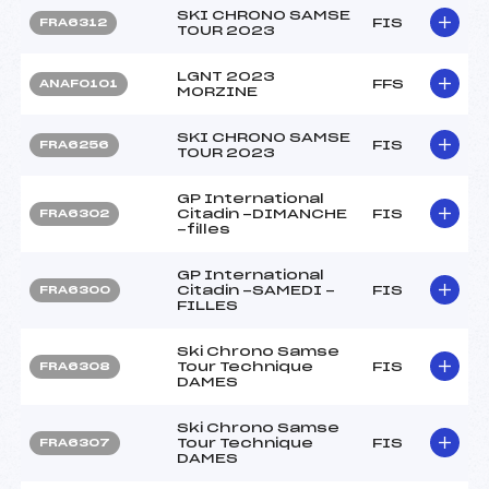
SKI CHRONO SAMSE
FIS
FRA6312
TOUR 2023
LGNT 2023
FFS
ANAF0101
MORZINE
SKI CHRONO SAMSE
FIS
FRA6256
TOUR 2023
GP International
Citadin -DIMANCHE
FIS
FRA6302
-filles
GP International
Citadin -SAMEDI -
FIS
FRA6300
FILLES
Ski Chrono Samse
Tour Technique
FIS
FRA6308
DAMES
Ski Chrono Samse
Tour Technique
FIS
FRA6307
DAMES