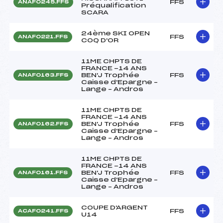
FFS
ANAF0245.FFS
Préqualification
SCARA
24ème SKI OPEN
FFS
ANAF0221.FFS
COQ D'OR
11ME CHPTS DE
FRANCE -14 ANS
BEN'J Trophée
FFS
ANAF0163.FFS
Caisse d'Epargne –
Lange – Andros
11ME CHPTS DE
FRANCE -14 ANS
BEN'J Trophée
FFS
ANAF0162.FFS
Caisse d'Epargne –
Lange – Andros
11ME CHPTS DE
FRANCE -14 ANS
BEN'J Trophée
FFS
ANAF0161.FFS
Caisse d'Epargne –
Lange – Andros
COUPE D'ARGENT
FFS
ACAF0241.FFS
U14