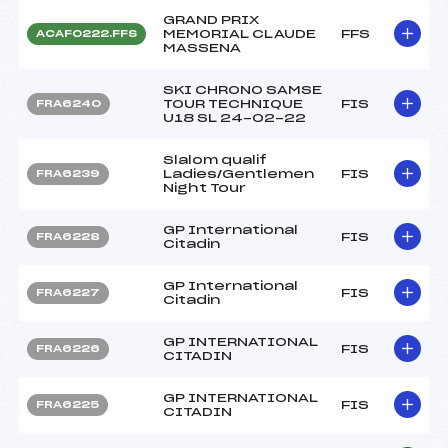
GRAND PRIX
MEMORIAL CLAUDE
FFS
ACAF0222.FFS
MASSENA
SKI CHRONO SAMSE
TOUR TECHNIQUE
FIS
FRA6240
U18 SL 24-02-22
Slalom qualif
Ladies/Gentlemen
FIS
FRA6239
Night Tour
GP International
FIS
FRA6228
Citadin
GP International
FIS
FRA6227
Citadin
GP INTERNATIONAL
FIS
FRA6226
CITADIN
GP INTERNATIONAL
FIS
FRA6225
CITADIN