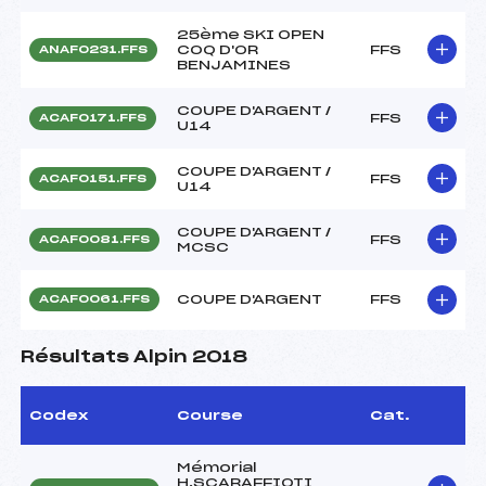
25ème SKI OPEN
COQ D'OR
FFS
ANAF0231.FFS
BENJAMINES
COUPE D'ARGENT /
FFS
ACAF0171.FFS
U14
COUPE D'ARGENT /
FFS
ACAF0151.FFS
U14
COUPE D'ARGENT /
FFS
ACAF0081.FFS
MCSC
COUPE D'ARGENT
FFS
ACAF0061.FFS
Résultats Alpin 2018
Codex
Course
Cat.
Mémorial
H.SCARAFFIOTI