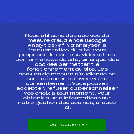
CONTACT
Nous utilisons des cookies de
ESPACE PRESSE
mesure d’audience (Google
Analytics) afin d’analyser la
fréquentation du site, vous
Ressources
proposer du contenu vidéo et les
performances du site, ainsi que des
Pass’Neige
cookies permettant le
Projet sportif fédéral
fonctionnement du site. Les
cookies de mesure d’audience ne
Projet de performance fédéral
sont déposés qu’avec votre
Antidopage
consentement. Vous pouvez
Pôle Développement, Formation, Suivi
accepter, refuser ou personnaliser
Scientifique
vos choix à tout moment. Pour
Listes ministérielles
obtenir plus d'informations sur
notre gestion des cookies, cliquez
Pôle vie de l’athlète
ici
.
Enseignement professionnel
Informatique et chronométrage
Circuits
TOUT ACCEPTER
Carrières