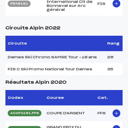
International Cit de
FIS
FRA6191
Bonneval sur Arc
général
Circuits Alpin 2022
Circuits
Rang
Dames Ski Chrono SAMSE Tour -18 ans
26
FIS C Ski Promo National Tour Dames
35
Résultats Alpin 2020
Codex
Course
Cat.
COUPE D'ARGENT
FFS
ACAF0191.FFS
GRAND PRIX DU