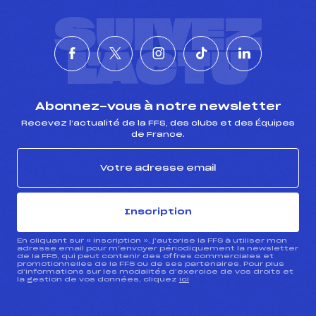
SUIVEZ
L'ACTU
Abonnez-vous à notre newsletter
Recevez l’actualité de la FFS, des clubs et des Équipes
de France.
Inscription
En cliquant sur « inscription », j’autorise la FFS à utiliser mon
adresse email pour m’envoyer périodiquement la newsletter
de la FFS, qui peut contenir des offres commerciales et
promotionnelles de la FFS ou de ses partenaires. Pour plus
d’informations sur les modalités d’exercice de vos droits et
la gestion de vos données, cliquez
ici