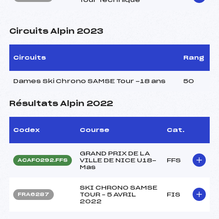
Circuits Alpin 2023
Circuits
Rang
Dames Ski Chrono SAMSE Tour -18 ans
50
Résultats Alpin 2022
Codex
Course
Cat.
GRAND PRIX DE LA
VILLE DE NICE U18-
FFS
ACAF0292.FFS
Mas
SKI CHRONO SAMSE
TOUR – 5 AVRIL
FIS
FRA6287
2022