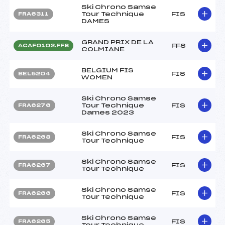
Ski Chrono Samse
Tour Technique
FIS
FRA6311
DAMES
GRAND PRIX DE LA
FFS
ACAF0102.FFS
COLMIANE
BELGIUM FIS
FIS
BEL5204
WOMEN
Ski Chrono Samse
Tour Technique
FIS
FRA6276
Dames 2023
Ski Chrono Samse
FIS
FRA6268
Tour Technique
Ski Chrono Samse
FIS
FRA6267
Tour Technique
Ski Chrono Samse
FIS
FRA6266
Tour Technique
Ski Chrono Samse
FIS
FRA6265
Tour Technique