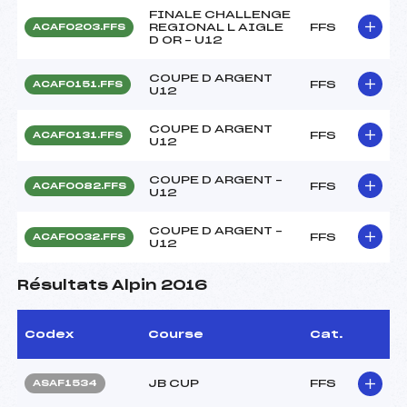
FINALE CHALLENGE
REGIONAL L AIGLE
FFS
ACAF0203.FFS
D OR – U12
COUPE D ARGENT
FFS
ACAF0151.FFS
U12
COUPE D ARGENT
FFS
ACAF0131.FFS
U12
COUPE D ARGENT –
FFS
ACAF0082.FFS
U12
COUPE D ARGENT –
FFS
ACAF0032.FFS
U12
Résultats Alpin 2016
Codex
Course
Cat.
JB CUP
FFS
ASAF1534