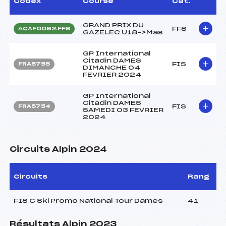
Codex
Course
Cat.
GRAND PRIX DU
FFS
ACAF0092.FFS
GAZELEC U18->Mas
GP International
Citadin DAMES
FIS
FRA5755
DIMANCHE 04
FEVRIER 2024
GP International
Citadin DAMES
FIS
FRA5754
SAMEDI 03 FEVRIER
2024
Circuits Alpin 2024
Circuits
Rang
FIS C Ski Promo National Tour Dames
41
Résultats Alpin 2023