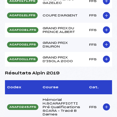
FFS
ACAF0171.FFS
GAZELEC
COUPE D'ARGENT
FFS
ACAF0121.FFS
GRAND PRIX DU
FFS
ACAF0081.FFS
PRINCE ALBERT
GRAND PRIX
FFS
ACAF0021.FFS
D'AURON
GRAND PRIX
FFS
ACAF0011.FFS
D'ISOLA 2000
Résultats Alpin 2019
Codex
Course
Cat.
Mémorial
H.SCARAFFIOTTI
Pré Qualifications
FFS
ANAF0245.FFS
SCARA – Tracé B
Dames