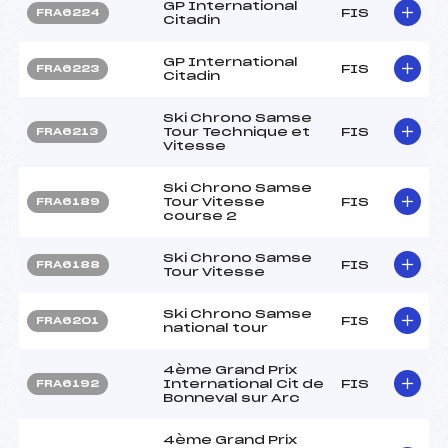
GP International
FIS
FRA6224
Citadin
GP International
FIS
FRA6223
Citadin
Ski Chrono Samse
Tour Technique et
FIS
FRA6213
Vitesse
Ski Chrono Samse
Tour Vitesse
FIS
FRA6189
course 2
Ski Chrono Samse
FIS
FRA6188
Tour Vitesse
Ski Chrono Samse
FIS
FRA6201
national tour
4ème Grand Prix
International Cit de
FIS
FRA6192
Bonneval sur Arc
4ème Grand Prix