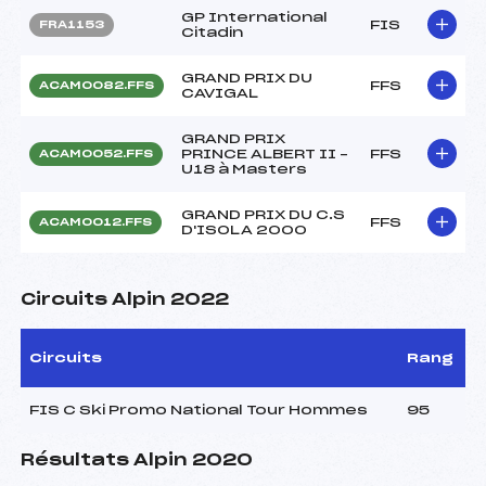
GP International
FIS
FRA1153
Citadin
GRAND PRIX DU
FFS
ACAM0082.FFS
CAVIGAL
GRAND PRIX
PRINCE ALBERT II –
FFS
ACAM0052.FFS
U18 à Masters
GRAND PRIX DU C.S
FFS
ACAM0012.FFS
D'ISOLA 2000
Circuits Alpin 2022
Circuits
Rang
FIS C Ski Promo National Tour Hommes
95
Résultats Alpin 2020