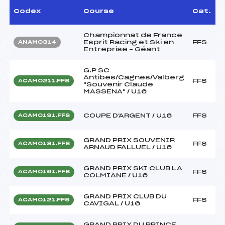
Codex
Course
Cat.
Championnat de France
Esprit Racing et Ski en
FFS
ANAM0314
Entreprise – Géant
G.P SC
Antibes/Cagnes/Valberg
FFS
ACAM0211.FFS
"Souvenir Claude
MASSENA" / U16
COUPE D'ARGENT / U16
FFS
ACAM0191.FFS
GRAND PRIX SOUVENIR
FFS
ACAM0181.FFS
ARNAUD FALLUEL / U16
GRAND PRIX SKI CLUB LA
FFS
ACAM0161.FFS
COLMIANE / U16
GRAND PRIX CLUB DU
FFS
ACAM0121.FFS
CAVIGAL / U16
GRAND PRIX DU PRINCE