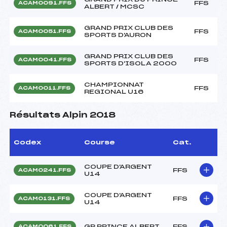
FFS
ACAM0091.FFS
ALBERT / MCSC
GRAND PRIX CLUB DES
FFS
ACAM0051.FFS
SPORTS D'AURON
GRAND PRIX CLUB DES
FFS
ACAM0041.FFS
SPORTS D'ISOLA 2000
CHAMPIONNAT
FFS
ACAM0011.FFS
REGIONAL U16
Résultats Alpin 2018
Codex
Course
Cat.
COUPE D'ARGENT
FFS
ACAM0241.FFS
U14
COUPE D'ARGENT
FFS
ACAM0131.FFS
U14
GP PRINCE ALBERT
FFS
ACAM0061.FFS