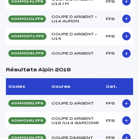
FFS
ACAM0141.FFS
U14 / M
COUPE D ARGENT –
FFS
ACAM0101.FFS
U14 AURON
COUPE D ARGENT –
FFS
ACAM0071.FFS
U14
COUPE D ARGENT
FFS
ACAM0031.FFS
Résultats Alpin 2016
Codex
Course
Cat.
COUPE D ARGENT
FFS
ACAM0221.FFS
COUPE D ARGENT
FFS
ACAM0161.FFS
U12 /U14 GARCONS
COUPE D'ARGENT
FFS
ACAM0101.FFS