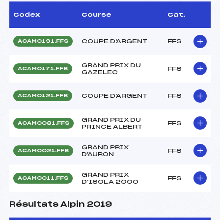
Codex
Course
Cat.
COUPE D'ARGENT
FFS
ACAM0191.FFS
GRAND PRIX DU
FFS
ACAM0171.FFS
GAZELEC
COUPE D'ARGENT
FFS
ACAM0121.FFS
GRAND PRIX DU
FFS
ACAM0081.FFS
PRINCE ALBERT
GRAND PRIX
FFS
ACAM0021.FFS
D'AURON
GRAND PRIX
FFS
ACAM0011.FFS
D'ISOLA 2000
Résultats Alpin 2019