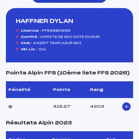
HAFFNER DYLAN
foi(s) le ski
Licence :
FFS2680935
Comité :
COMITE DE SKI COTE D'AZUR
Club :
04297 TEAM AZUR SKI
Val. Lic. :
Oui
Points Alpin FFS (10ème liste FFS 2026)
Pénalité
Points
Rang
@
315.27
4203
Résultats Alpin 2023