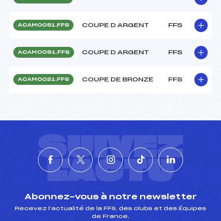
COUPE D ARGENT
FFS
ACAM0051.FFS
COUPE D ARGENT
FFS
ACAM0091.FFS
COUPE DE BRONZE
FFS
ACAM0021.FFS
SUIVEZ
L'ACTU
Abonnez-vous à notre newsletter
Recevez l’actualité de la FFS, des clubs et des Équipes
de France.