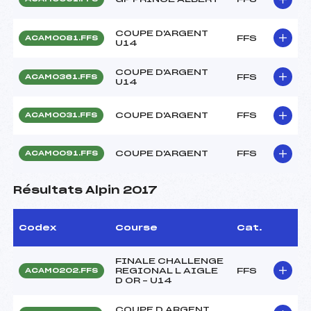
COUPE D'ARGENT
FFS
ACAM0081.FFS
U14
COUPE D'ARGENT
FFS
ACAM0361.FFS
U14
COUPE D'ARGENT
FFS
ACAM0031.FFS
COUPE D'ARGENT
FFS
ACAM0091.FFS
Résultats Alpin 2017
Codex
Course
Cat.
FINALE CHALLENGE
REGIONAL L AIGLE
FFS
ACAM0202.FFS
D OR – U14
COUPE D ARGENT