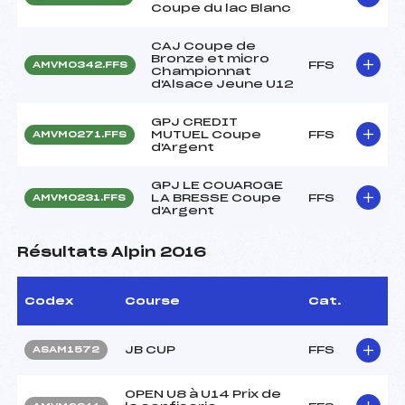
Coupe du lac Blanc
CAJ Coupe de
Bronze et micro
FFS
AMVM0342.FFS
Championnat
d'Alsace Jeune U12
GPJ CREDIT
MUTUEL Coupe
FFS
AMVM0271.FFS
d'Argent
GPJ LE COUAROGE
LA BRESSE Coupe
FFS
AMVM0231.FFS
d'Argent
Résultats Alpin 2016
Codex
Course
Cat.
JB CUP
FFS
ASAM1572
OPEN U8 à U14 Prix de