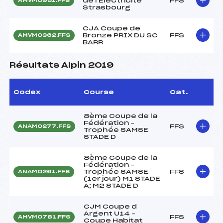
de l'Electricité
FFS
AMVM0951.FFS
Strasbourg
CJA Coupe de
Bronze PRIX DU SC
FFS
AMVM0362.FFS
BARR
Résultats Alpin 2019
Codex
Course
Cat.
8ème Coupe de la
Fédération –
FFS
ANAM0277.FFS
Trophée SAMSE
STADE D
8ème Coupe de la
Fédération –
Trophée SAMSE
FFS
ANAM0261.FFS
(1er jour) M1 STADE
A; M2 STADE D
CJM Coupe d
Argent U14 –
FFS
AMVM0781.FFS
Coupe Habitat