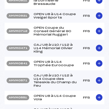
la confiserie
FFS
AMVM0911
Bressaude
OPEN U8 à U14 Coupe
FFS
AMVM0921
Weigel Sports
OPEN Coupe du
Conseil Général 90
FFS
AMVM0712
Mémorial Ruggeri
CAJ U8 à U10 / U12 à
U14 Mémorial Olivier
FFS
AMVM0471
Kling
OPEN U8 à U14
FFS
AMVM0641
Trophée Eurocoupe
CAJ U8 à U10 / U12 à
U14 Coupe des
FFS
AMVM0571
Téleskis du Champ du
Feu
OPEN U8 à U14 Coupe
FFS
AMVM0551
Vola