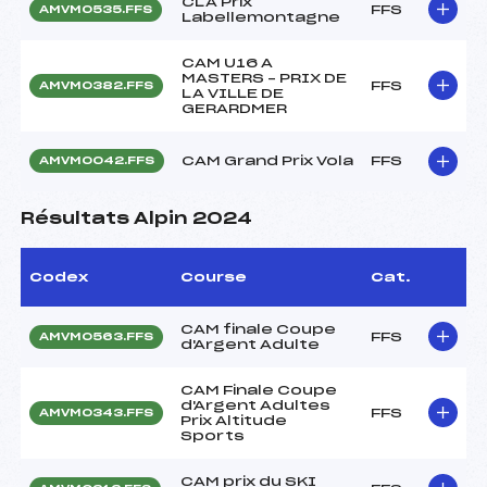
CLA Prix
FFS
AMVM0535.FFS
Labellemontagne
CAM U16 A
MASTERS – PRIX DE
FFS
AMVM0382.FFS
LA VILLE DE
GERARDMER
CAM Grand Prix Vola
FFS
AMVM0042.FFS
Résultats Alpin 2024
Codex
Course
Cat.
CAM finale Coupe
FFS
AMVM0563.FFS
d'Argent Adulte
CAM Finale Coupe
d'Argent Adultes
FFS
AMVM0343.FFS
Prix Altitude
Sports
CAM prix du SKI