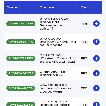
Codex
Course
Cat.
GPJ U12 et U14
Grand Prix
FFS
AMVM0771.FFS
Bernadette
Valroff
GPJ Coupe
d'Argent Grand Prix
FFS
AMVM0661.FFS
de la Godille
GPJ Coupe
d'Argent Grand Prix
FFS
AMVM0571.FFS
de St. AMARIN U12
OPEN JEUNES –
FFS
AMVM0482.FFS
COUPE VOLA
CAJ Coupe de
bronze et micro
FFS
AMVM0112.FFS
Coupe WGS
CAJ Coupe de
Bronze et micro
FFS
AMVM0172.FFS