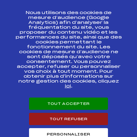
CONTACT
Nous utilisons des cookies de
ESPACE PRESSE
mesure d’audience (Google
Analytics) afin d’analyser la
fréquentation du site, vous
Ressources
proposer du contenu vidéo et les
performances du site, ainsi que des
Pass’Neige
cookies permettant le
Projet sportif fédéral
fonctionnement du site. Les
cookies de mesure d’audience ne
Projet de performance fédéral
sont déposés qu’avec votre
Antidopage
consentement. Vous pouvez
Pôle Développement, Formation, Suivi
accepter, refuser ou personnaliser
Scientifique
vos choix à tout moment. Pour
Listes ministérielles
obtenir plus d'informations sur
notre gestion des cookies, cliquez
Pôle vie de l’athlète
ici
.
Enseignement professionnel
Informatique et chronométrage
Circuits
TOUT ACCEPTER
Carrières
Développement des habiletés mentales
TOUT REFUSER
PERSONNALISER