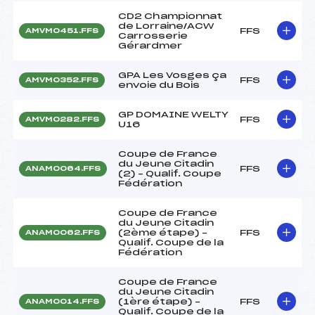
CD2 Championnat
de Lorraine/ACW
FFS
AMVM0451.FFS
Carrosserie
Gérardmer
GPA Les Vosges ça
FFS
AMVM0352.FFS
envoie du Bois
GP DOMAINE WELTY
FFS
AMVM0282.FFS
U16
Coupe de France
du Jeune Citadin
FFS
ANAM0064.FFS
(2) – Qualif. Coupe
Fédération
Coupe de France
du Jeune Citadin
(2ème étape) –
FFS
ANAM0062.FFS
Qualif. Coupe de la
Fédération
Coupe de France
du Jeune Citadin
(1ère étape) –
FFS
ANAM0014.FFS
Qualif. Coupe de la