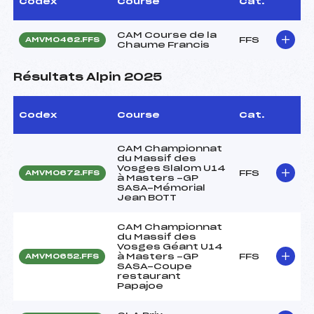
Codex
Course
Cat.
CAM Course de la
FFS
AMVM0462.FFS
Chaume Francis
Résultats Alpin 2025
Codex
Course
Cat.
CAM Championnat
du Massif des
Vosges Slalom U14
FFS
AMVM0672.FFS
à Masters -GP
SASA-Mémorial
Jean BOTT
CAM Championnat
du Massif des
Vosges Géant U14
à Masters -GP
FFS
AMVM0652.FFS
SASA-Coupe
restaurant
Papajoe