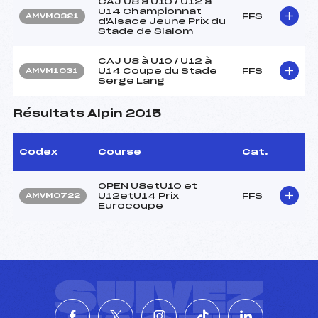
CAJ U8 à U10 / U12 à
U14 Championnat
FFS
AMVM0321
d'Alsace Jeune Prix du
Stade de Slalom
CAJ U8 à U10 / U12 à
U14 Coupe du Stade
FFS
AMVM1031
Serge Lang
Résultats Alpin 2015
Codex
Course
Cat.
OPEN U8etU10 et
U12etU14 Prix
FFS
AMVM0722
Eurocoupe
SUIVEZ