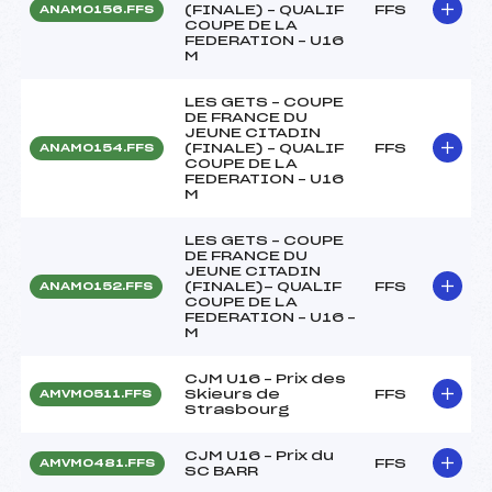
(FINALE) – QUALIF
FFS
ANAM0156.FFS
COUPE DE LA
FEDERATION – U16
M
LES GETS – COUPE
DE FRANCE DU
JEUNE CITADIN
(FINALE) – QUALIF
FFS
ANAM0154.FFS
COUPE DE LA
FEDERATION – U16
M
LES GETS – COUPE
DE FRANCE DU
JEUNE CITADIN
(FINALE)- QUALIF
FFS
ANAM0152.FFS
COUPE DE LA
FEDERATION – U16 –
M
CJM U16 – Prix des
Skieurs de
FFS
AMVM0511.FFS
Strasbourg
CJM U16 – Prix du
FFS
AMVM0481.FFS
SC BARR