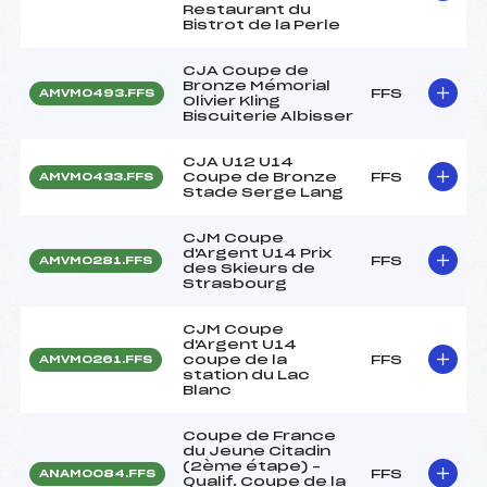
Restaurant du
Bistrot de la Perle
CJA Coupe de
Bronze Mémorial
FFS
AMVM0493.FFS
Olivier Kling
Biscuiterie Albisser
CJA U12 U14
Coupe de Bronze
FFS
AMVM0433.FFS
Stade Serge Lang
CJM Coupe
d'Argent U14 Prix
FFS
AMVM0281.FFS
des Skieurs de
Strasbourg
CJM Coupe
d'Argent U14
coupe de la
FFS
AMVM0261.FFS
station du Lac
Blanc
Coupe de France
du Jeune Citadin
(2ème étape) –
FFS
ANAM0084.FFS
Qualif. Coupe de la