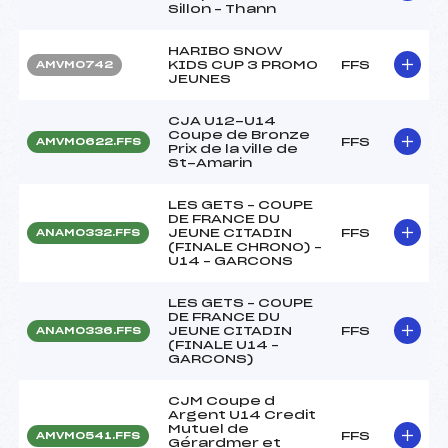
Sillon – Thann
HARIBO SNOW
KIDS CUP 3 PROMO
FFS
AMVM0742
JEUNES
CJA U12-U14
Coupe de Bronze
FFS
AMVM0622.FFS
Prix de la ville de
St-Amarin
LES GETS – COUPE
DE FRANCE DU
JEUNE CITADIN
FFS
ANAM0332.FFS
(FINALE CHRONO) –
U14 – GARCONS
LES GETS – COUPE
DE FRANCE DU
JEUNE CITADIN
FFS
ANAM0336.FFS
(FINALE U14 –
GARCONS)
CJM Coupe d
Argent U14 Credit
Mutuel de
FFS
AMVM0541.FFS
Gérardmer et