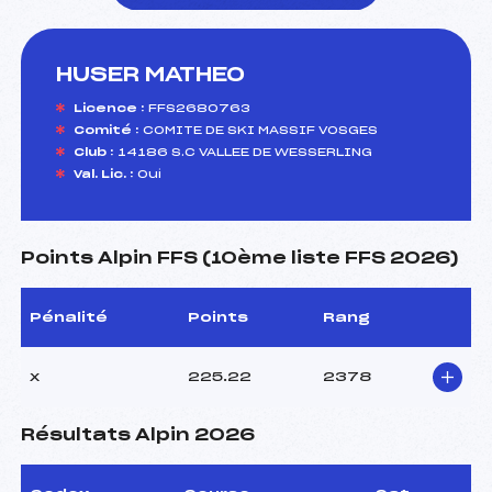
HUSER MATHEO
foi(s) le ski
Licence :
FFS2680763
Comité :
COMITE DE SKI MASSIF VOSGES
Club :
14186 S.C VALLEE DE WESSERLING
Val. Lic. :
Oui
Points Alpin FFS (10ème liste FFS 2026)
Pénalité
Points
Rang
x
225.22
2378
Résultats Alpin 2026