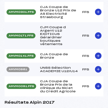
CJA Coupe de
Bronze U12 Prix de
FFS
AMVM0301.FFS
AS Electricité
Strasbourg
CJM Coupe d
Argent U12
EXOTICUS
FFS
AMVM0171.FFS
Gérardmer
boutiques
vêtements
CJA Coupe de
FFS
AMVM0141.FFS
Bronze
UNSS Sélection
FFS
AMVM0961
ACADEMIE U12/U14
CJA Coupe de
Bronze Prix de la
FFS
AMVM0091.FFS
clinique du Ski et
du Crédit Agricole
Résultats Alpin 2017