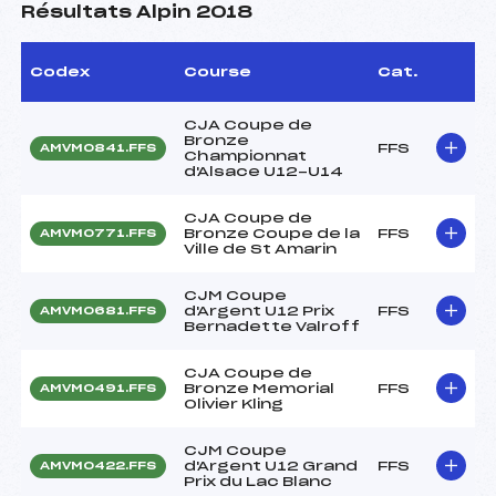
Résultats Alpin 2018
Codex
Course
Cat.
CJA Coupe de
Bronze
FFS
AMVM0841.FFS
Championnat
d'Alsace U12-U14
CJA Coupe de
Bronze Coupe de la
FFS
AMVM0771.FFS
Ville de St Amarin
CJM Coupe
d'Argent U12 Prix
FFS
AMVM0681.FFS
Bernadette Valroff
CJA Coupe de
Bronze Memorial
FFS
AMVM0491.FFS
Olivier Kling
CJM Coupe
d'Argent U12 Grand
FFS
AMVM0422.FFS
Prix du Lac Blanc