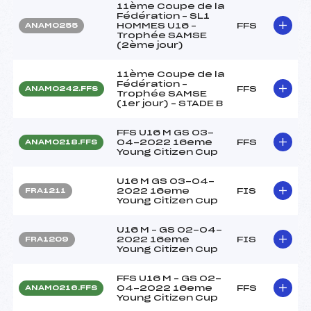
11ème Coupe de la
Fédération – SL1
HOMMES U16 –
FFS
ANAM0255
Trophée SAMSE
(2ème jour)
11ème Coupe de la
Fédération –
FFS
ANAM0242.FFS
Trophée SAMSE
(1er jour) – STADE B
FFS U16 M GS 03-
04-2022 16eme
FFS
ANAM0218.FFS
Young Citizen Cup
U16 M GS 03-04-
2022 16eme
FIS
FRA1211
Young Citizen Cup
U16 M – GS 02-04-
2022 16eme
FIS
FRA1209
Young Citizen Cup
FFS U16 M – GS 02-
04-2022 16eme
FFS
ANAM0216.FFS
Young Citizen Cup