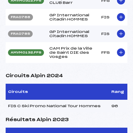
FFS
AMVM0312.FFS
CLUB Barr
GP International
FIS
FRA0766
Citadin HOMMES
GP International
FIS
FRA0765
Citadin HOMMES
CAM Prix de la Ville
de Saint DIE des
FFS
AMVM0132.FFS
Vosges
Circuits Alpin 2024
Circuits
Rang
FIS C Ski Promo National Tour Hommes
96
Résultats Alpin 2023