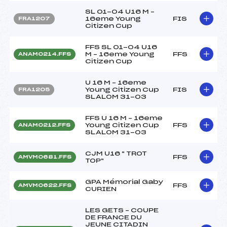
SL 01-04 U16 M –
16eme Young
FIS
FRA1207
Citizen Cup
FFS SL 01-04 U16
M – 16eme Young
FFS
ANAM0214.FFS
Citizen Cup
U 16 M – 16eme
Young Citizen Cup
FIS
FRA1205
SLALOM 31-03
FFS U 16 M – 16eme
Young Citizen Cup
FFS
ANAM0212.FFS
SLALOM 31-03
CJM U16 " TROT
FFS
AMVM0681.FFS
TOP"
GPA Mémorial Gaby
FFS
AMVM0622.FFS
CURIEN
LES GETS – COUPE
DE FRANCE DU
JEUNE CITADIN