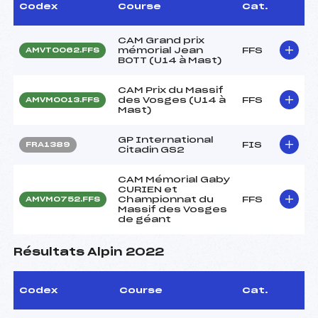
Codex
Course
Cat.
CAM Grand prix
mémorial Jean
FFS
AMVT0062.FFS
BOTT (U14 à Mast)
CAM Prix du Massif
des Vosges (U14 à
FFS
AMVM0013.FFS
Mast)
GP International
FIS
FRA1389
Citadin GS2
CAM Mémorial Gaby
CURIEN et
Championnat du
FFS
AMVM0752.FFS
Massif des Vosges
de géant
Résultats Alpin 2022
Codex
Course
Cat.