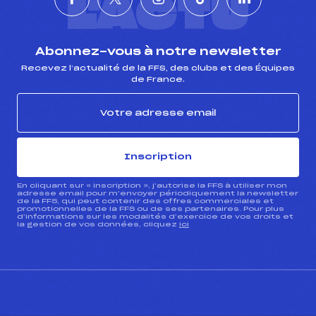
L'ACTU
Abonnez-vous à notre newsletter
Recevez l’actualité de la FFS, des clubs et des Équipes
de France.
Inscription
En cliquant sur « inscription », j’autorise la FFS à utiliser mon
adresse email pour m’envoyer périodiquement la newsletter
de la FFS, qui peut contenir des offres commerciales et
promotionnelles de la FFS ou de ses partenaires. Pour plus
d’informations sur les modalités d’exercice de vos droits et
la gestion de vos données, cliquez
ici