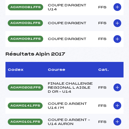
COUPE D'ARGENT
FFS
ACAM0081.FFS
U14
COUPE D'ARGENT
FFS
ACAM0031.FFS
COUPE D'ARGENT
FFS
ACAM0091.FFS
Résultats Alpin 2017
Codex
Course
Cat.
FINALE CHALLENGE
REGIONAL L AIGLE
FFS
ACAM0202.FFS
D OR – U14
COUPE D ARGENT
FFS
ACAM0141.FFS
U14 / M
COUPE D ARGENT –
FFS
ACAM0101.FFS
U14 AURON