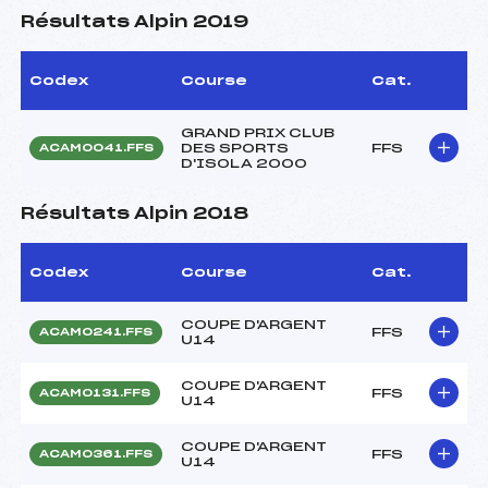
Résultats Alpin 2019
Codex
Course
Cat.
GRAND PRIX CLUB
DES SPORTS
FFS
ACAM0041.FFS
D'ISOLA 2000
Résultats Alpin 2018
Codex
Course
Cat.
COUPE D'ARGENT
FFS
ACAM0241.FFS
U14
COUPE D'ARGENT
FFS
ACAM0131.FFS
U14
COUPE D'ARGENT
FFS
ACAM0361.FFS
U14