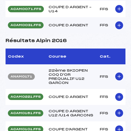
COUPE D ARGENT –
FFS
ACAM0071.FFS
U14
COUPE D ARGENT
FFS
ACAM0031.FFS
Résultats Alpin 2016
Codex
Course
Cat.
22ème SKIOPEN
COQ D'OR
FFS
ANAM0171
PREQUALIF U12
GARCON
COUPE D ARGENT
FFS
ACAM0221.FFS
COUPE D ARGENT
FFS
ACAM0161.FFS
U12 /U14 GARCONS
COUPE D'ARGENT
FFS
ACAM0101.FFS