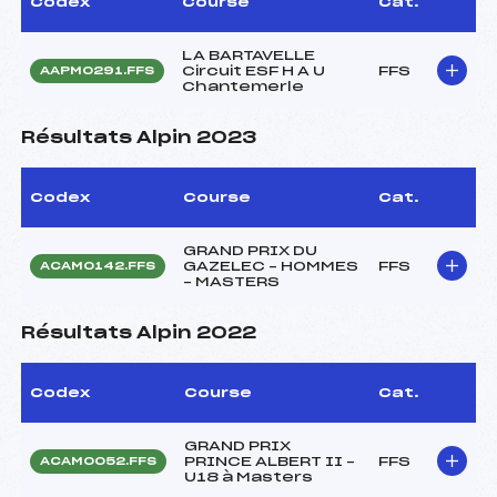
Codex
Course
Cat.
LA BARTAVELLE
Circuit ESF H A U
FFS
AAPM0291.FFS
Chantemerle
Résultats Alpin 2023
Codex
Course
Cat.
GRAND PRIX DU
GAZELEC – HOMMES
FFS
ACAM0142.FFS
– MASTERS
Résultats Alpin 2022
Codex
Course
Cat.
GRAND PRIX
PRINCE ALBERT II –
FFS
ACAM0052.FFS
U18 à Masters