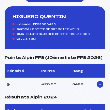
HIGUERO QUENTIN
foi(s) le ski
Licence :
FFS2680425
Comité :
COMITE DE SKI COTE D'AZUR
Club :
04126 CLUB DES SPORTS ISOLA 2000
Val. Lic. :
Oui
Points Alpin FFS (10ème liste FFS 2026)
Pénalité
Points
Rang
@
420.30
5429
Résultats Alpin 2024