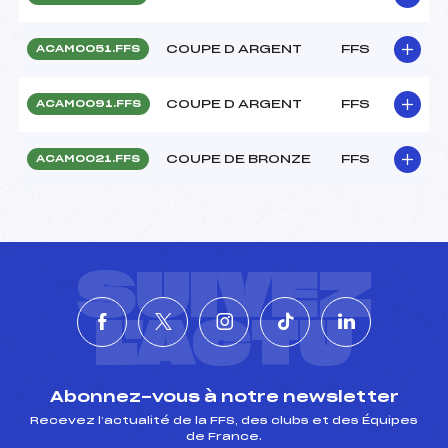
COUPE D ARGENT
FFS
ACAM0051.FFS
COUPE D ARGENT
FFS
ACAM0091.FFS
COUPE DE BRONZE
FFS
ACAM0021.FFS
SUIVEZ
L'ACTU
Abonnez-vous à notre newsletter
Recevez l’actualité de la FFS, des clubs et des Équipes
de France.