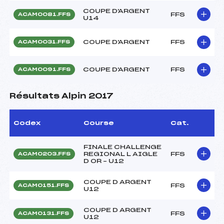
COUPE D'ARGENT
FFS
ACAM0081.FFS
U14
COUPE D'ARGENT
FFS
ACAM0031.FFS
COUPE D'ARGENT
FFS
ACAM0091.FFS
Résultats Alpin 2017
Codex
Course
Cat.
FINALE CHALLENGE
REGIONAL L AIGLE
FFS
ACAM0203.FFS
D OR – U12
COUPE D ARGENT
FFS
ACAM0151.FFS
U12
COUPE D ARGENT
FFS
ACAM0131.FFS
U12