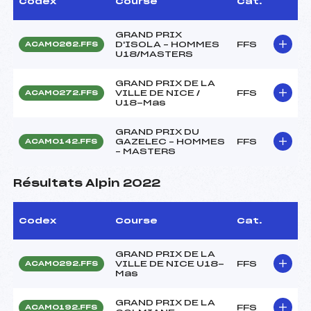
Codex
Course
Cat.
GRAND PRIX
D'ISOLA – HOMMES
FFS
ACAM0262.FFS
U18/MASTERS
GRAND PRIX DE LA
VILLE DE NICE /
FFS
ACAM0272.FFS
U18-Mas
GRAND PRIX DU
GAZELEC – HOMMES
FFS
ACAM0142.FFS
– MASTERS
Résultats Alpin 2022
Codex
Course
Cat.
GRAND PRIX DE LA
VILLE DE NICE U18-
FFS
ACAM0292.FFS
Mas
GRAND PRIX DE LA
FFS
ACAM0192.FFS