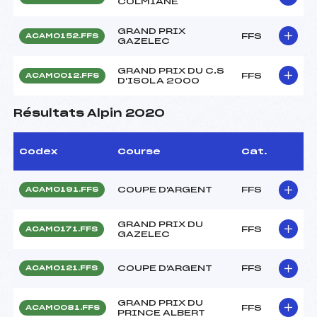
COLMIANE
GRAND PRIX
FFS
ACAM0152.FFS
GAZELEC
GRAND PRIX DU C.S
FFS
ACAM0012.FFS
D'ISOLA 2000
Résultats Alpin 2020
Codex
Course
Cat.
COUPE D'ARGENT
FFS
ACAM0191.FFS
GRAND PRIX DU
FFS
ACAM0171.FFS
GAZELEC
COUPE D'ARGENT
FFS
ACAM0121.FFS
GRAND PRIX DU
FFS
ACAM0081.FFS
PRINCE ALBERT