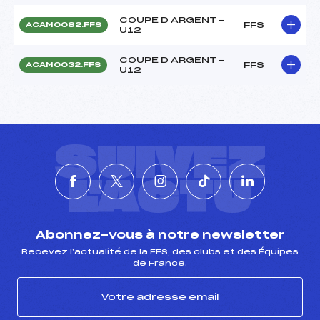
COUPE D ARGENT –
FFS
ACAM0082.FFS
U12
COUPE D ARGENT –
FFS
ACAM0032.FFS
U12
SUIVEZ
L'ACTU
Abonnez-vous à notre newsletter
Recevez l’actualité de la FFS, des clubs et des Équipes
de France.