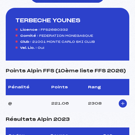
TERBECHE YOUNES
foi(s) le ski
Licence :
FFS2680332
Comité :
FEDERATION MONEGASQUE
Club :
21001 MONTE CARLO SKI CLUB
Val. Lic. :
Oui
Points Alpin FFS (10ème liste FFS 2026)
Pénalité
Points
Rang
@
221.06
2308
Résultats Alpin 2023