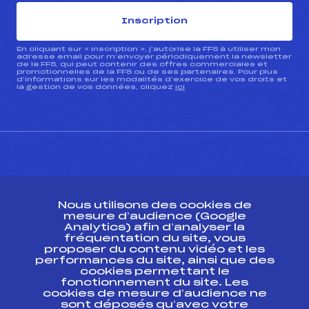
Inscription
En cliquant sur « inscription », j’autorise la FFS à utiliser mon
adresse email pour m’envoyer périodiquement la newsletter
de la FFS, qui peut contenir des offres commerciales et
promotionnelles de la FFS ou de ses partenaires. Pour plus
d’informations sur les modalités d’exercice de vos droits et
la gestion de vos données, cliquez
ici
CONTACT
Nous utilisons des cookies de
ESPACE PRESSE
mesure d’audience (Google
Analytics) afin d’analyser la
fréquentation du site, vous
Ressources
proposer du contenu vidéo et les
performances du site, ainsi que des
Pass’Neige
cookies permettant le
Projet sportif fédéral
fonctionnement du site. Les
cookies de mesure d’audience ne
Projet de performance fédéral
sont déposés qu’avec votre