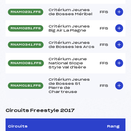
Critérium Jeunes
FFS
RNAM0231.FFS
de Bosses Méribel
Critérium Jeunes
FFS
RNAM0251.FFS
Big Air La Plagne
Critérium Jeunes
FFS
RNAM0341.FFS
de Bosses les Arcs
Critérium Jeune
National Slope
FFS
RNAM0081.FFS
Style Val d'isère
Critérium Jeunes
de Bosses St
FFS
RNAM0181.FFS
Pierre de
Chartreuse
Circuits Freestyle 2017
Circuits
Rang