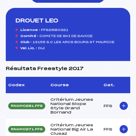
DROUET LEO
foi(s) le ski
Licence :
FFS2680321
Comité :
COMITE DE SKI DE SAVOIE
Club :
13155 S.C LES ARCS BOURG ST MAURICE
Val. Lic. :
Oui
Résultats Freestyle 2017
Codex
Course
Cat.
Critérium Jeunes
National Slope
FFS
RNAM0281.FFS
Style Grand
Bornand
Critérium Jeunes
National Big Air La
FFS
RNAM0271.FFS
Clusaz