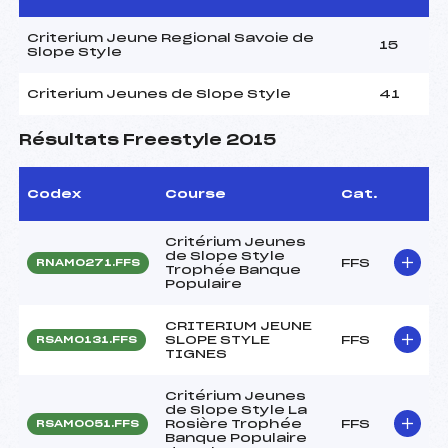
Criterium Jeune Regional Savoie de
15
Slope Style
Criterium Jeunes de Slope Style
41
Résultats Freestyle 2015
Codex
Course
Cat.
Critérium Jeunes
de Slope Style
FFS
RNAM0271.FFS
Trophée Banque
Populaire
CRITERIUM JEUNE
SLOPE STYLE
FFS
RSAM0131.FFS
TIGNES
Critérium Jeunes
de Slope Style La
Rosière Trophée
FFS
RSAM0051.FFS
Banque Populaire