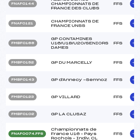
CHAMPIONNATS DE
FFS
FNAF0144
FRANCE DES CLUBS
CHAMPIONNATS DE
FFS
FNAF0121
FRANCE UNSS
GP CONTAMINES
U16/U18/U20/SENIORS
FFS
FMBF0166
DAMES
GP DU MARCELLY
FFS
FMBF0152
GP d'Annecy -Semnoz
FFS
FMBF0143
GP VILLARD
FFS
FMBF0123
GP LA CLUSAZ
FFS
FMBF0102
Championnats de
France U16 – Pays
FFS
FNAF0074.FFS
Rochois – Indiv. CL