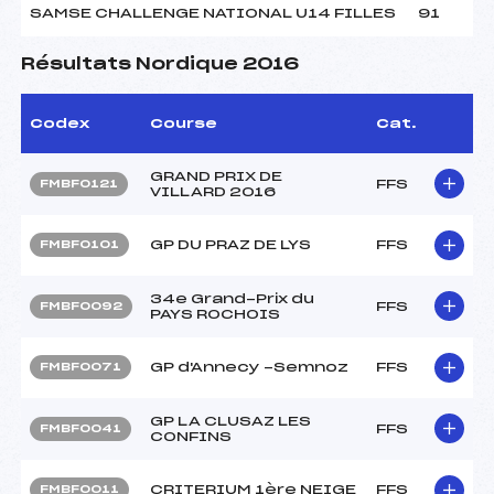
SAMSE CHALLENGE NATIONAL U14 FILLES
91
Résultats Nordique 2016
Codex
Course
Cat.
GRAND PRIX DE
FFS
FMBF0121
VILLARD 2016
GP DU PRAZ DE LYS
FFS
FMBF0101
34e Grand-Prix du
FFS
FMBF0092
PAYS ROCHOIS
GP d'Annecy -Semnoz
FFS
FMBF0071
GP LA CLUSAZ LES
FFS
FMBF0041
CONFINS
CRITERIUM 1ère NEIGE
FFS
FMBF0011