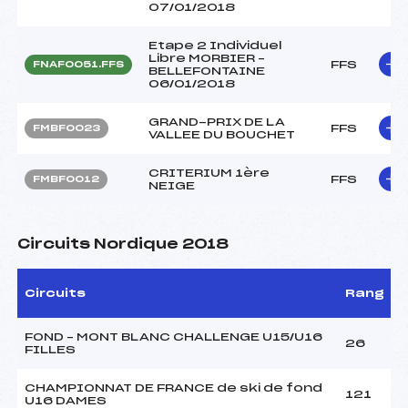
07/01/2018
Etape 2 Individuel
Libre MORBIER –
FFS
FNAF0051.FFS
BELLEFONTAINE
06/01/2018
GRAND-PRIX DE LA
FFS
FMBF0023
VALLEE DU BOUCHET
CRITERIUM 1ère
FFS
FMBF0012
NEIGE
Circuits Nordique 2018
Circuits
Rang
FOND – MONT BLANC CHALLENGE U15/U16
26
FILLES
CHAMPIONNAT DE FRANCE de ski de fond
121
U16 DAMES