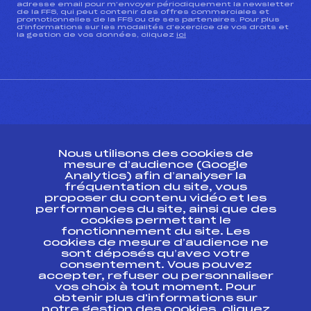
adresse email pour m’envoyer périodiquement la newsletter
de la FFS, qui peut contenir des offres commerciales et
promotionnelles de la FFS ou de ses partenaires. Pour plus
d’informations sur les modalités d’exercice de vos droits et
la gestion de vos données, cliquez
ici
CONTACT
Nous utilisons des cookies de
ESPACE PRESSE
mesure d’audience (Google
Analytics) afin d’analyser la
fréquentation du site, vous
Ressources
proposer du contenu vidéo et les
performances du site, ainsi que des
Pass’Neige
cookies permettant le
Projet sportif fédéral
fonctionnement du site. Les
cookies de mesure d’audience ne
Projet de performance fédéral
sont déposés qu’avec votre
Antidopage
consentement. Vous pouvez
Pôle Développement, Formation, Suivi
accepter, refuser ou personnaliser
Scientifique
vos choix à tout moment. Pour
Listes ministérielles
obtenir plus d'informations sur
notre gestion des cookies, cliquez