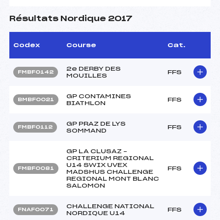
Résultats Nordique 2017
Codex
Course
Cat.
2e DERBY DES
FFS
FMBF0142
MOUILLES
GP CONTAMINES
FFS
BMBF0021
BIATHLON
GP PRAZ DE LYS
FFS
FMBF0112
SOMMAND
GP LA CLUSAZ –
CRITERIUM REGIONAL
U14 SWIX UVEX
FFS
FMBF0081
MADSHUS CHALLENGE
REGIONAL MONT BLANC
SALOMON
CHALLENGE NATIONAL
FFS
FNAF0071
NORDIQUE U14