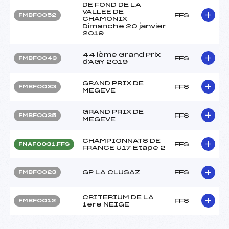
DE FOND DE LA
VALLEE DE
FFS
FMBF0052
CHAMONIX
Dimanche 20 janvier
2019
44 ième Grand Prix
FFS
FMBF0043
d'AGY 2019
GRAND PRIX DE
FFS
FMBF0033
MEGEVE
GRAND PRIX DE
FFS
FMBF0035
MEGEVE
CHAMPIONNATS DE
FFS
FNAF0031.FFS
FRANCE U17 Etape 2
GP LA CLUSAZ
FFS
FMBF0023
CRITERIUM DE LA
FFS
FMBF0012
1ere NEIGE