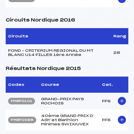
Circuits Nordique 2016
Circuits
Rang
FOND – CRITERIUM REGIONAL DU MT
28
BLANC U14 FILLES 1ère Année
Résultats Nordique 2015
Codex
Course
Cat.
GRAND-PRIX PAYS
FFS
FMBF0101
ROCHOIS
40ème GRAND PRIX D’
AGY et Biathlon
FFS
FMBF0086
Minimes SWIX/UVEX