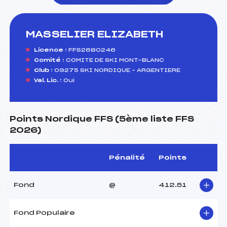
MASSELIER ELIZABETH
foi(s) le ski
Licence :
FFS2680246
Comité :
COMITE DE SKI MONT-BLANC
Club :
09275 SKI NORDIQUE – ARGENTIERE
Val. Lic. :
Oui
Points Nordique FFS (5ème liste FFS
2026)
Pénalité
Points
Fond
@
412.51
Fond Populaire