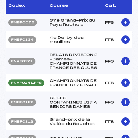
Codex
Course
Cat.
37e Grand-Prix du
FFS
FMBF0075
Pays Rochois
4e Derby des
FFS
FMBF0134
Mouilles
RELAIS DIVISION 2
-Dames-
FFS
FNAF0171
CHAMPIONNATS DE
FRANCE DES CLUBS
CHAMPIONNATS DE
FFS
FNAF0141.FFS
FRANCE U17 FINALE
GP LES
CONTAMINES U17 A
FFS
FMBF0122
SENIORS DAMES
Grand-prix de la
FFS
FMBF0112
Vallée du Bouchet