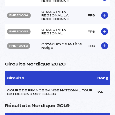
BUCHERONNE
GRAND PRIX
REGIONAL LA
FFS
FMBF0034
BUCHERONNE
GRAND PRIX
FFS
FMBF0022
REGIONAL
Critérium de la 1ère
FFS
FMBF0012
Neige
Circuits Nordique 2020
Circuits
Rang
COUPE DE FRANCE SAMSE NATIONAL TOUR
74
SKI DE FOND U17 FILLES
Résultats Nordique 2019