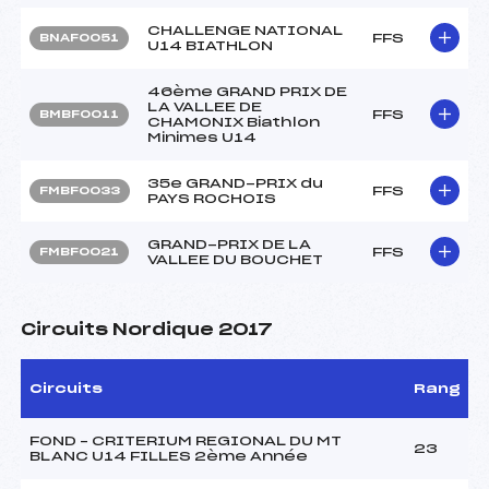
CHALLENGE NATIONAL
FFS
BNAF0051
U14 BIATHLON
46ème GRAND PRIX DE
LA VALLEE DE
FFS
BMBF0011
CHAMONIX Biathlon
Minimes U14
35e GRAND-PRIX du
FFS
FMBF0033
PAYS ROCHOIS
GRAND-PRIX DE LA
FFS
FMBF0021
VALLEE DU BOUCHET
Circuits Nordique 2017
Circuits
Rang
FOND – CRITERIUM REGIONAL DU MT
23
BLANC U14 FILLES 2ème Année