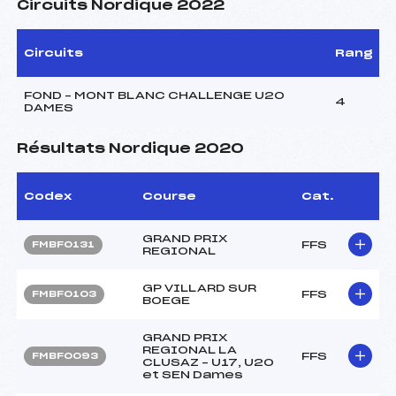
Circuits Nordique 2022
Circuits
Rang
FOND – MONT BLANC CHALLENGE U20
4
DAMES
Résultats Nordique 2020
Codex
Course
Cat.
GRAND PRIX
FFS
FMBF0131
REGIONAL
GP VILLARD SUR
FFS
FMBF0103
BOEGE
GRAND PRIX
REGIONAL LA
FFS
FMBF0093
CLUSAZ – U17, U20
et SEN Dames