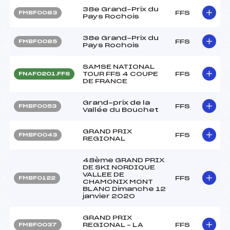
38e Grand-Prix du
FFS
FMBF0083
Pays Rochois
38e Grand-Prix du
FFS
FMBF0085
Pays Rochois
SAMSE NATIONAL
TOUR FFS 4 COUPE
FFS
FNAF0201.FFS
DE FRANCE
Grand-prix de la
FFS
FMBF0053
Vallée du Bouchet
GRAND PRIX
FFS
FMBF0043
REGIONAL
48ème GRAND PRIX
DE SKI NORDIQUE
VALLEE DE
FFS
FMBF0122
CHAMONIX MONT
BLANC Dimanche 12
janvier 2020
GRAND PRIX
REGIONAL – LA
FFS
FMBF0037