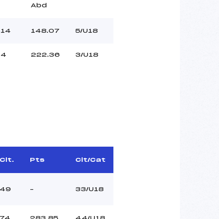
Abd
14
148.07
5/U18
4
222.36
3/U18
Clt.
Pts
Clt/Cat
49
–
33/U18
74
283.85
44/U18