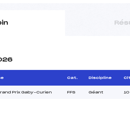
pin
Rés
2026
se
Cat.
Discipline
Cl
rand Prix Gaby-Curien
FFS
Géant
10