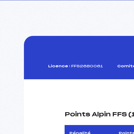
Licence :
FFS2680061
Comité
Points Alpin FFS 
Pénalité
Point