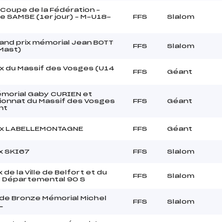
Coupe de la Fédération –
e SAMSE (1er jour) – M-U18-
FFS
Slalom
and prix mémorial Jean BOTT
FFS
Slalom
 Mast)
x du Massif des Vosges (U14
FFS
Géant
)
morial Gaby CURIEN et
onnat du Massif des Vosges
FFS
Géant
nt
ix LABELLEMONTAGNE
FFS
Géant
x SKI67
FFS
Slalom
 de la Ville de Belfort et du
FFS
Slalom
l Départemental 90 S
de Bronze Mémorial Michel
FFS
Slalom
L