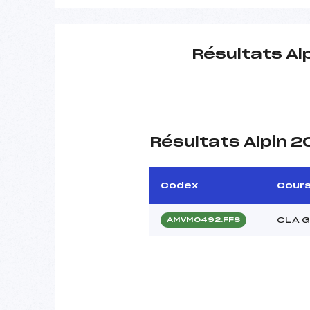
Résultats Al
Résultats Alpin 
Codex
Cour
CLA G
AMVM0492.FFS