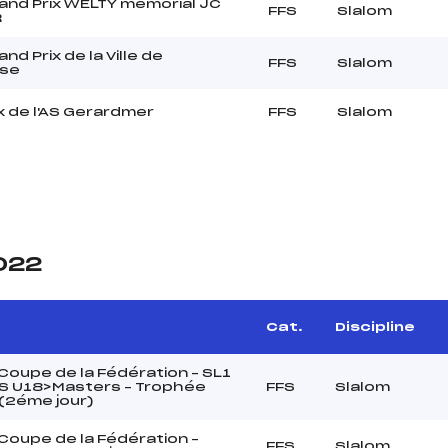
and Prix WELTY mémorial JC
FFS
Slalom
R
nd Prix de la Ville de
FFS
Slalom
se
x de l'AS Gerardmer
FFS
Slalom
2022
Cat.
Discipline
oupe de la Fédération – SL1
 U18>Masters – Trophée
FFS
Slalom
(2éme jour)
oupe de la Fédération –
FFS
Slalom