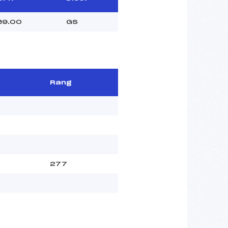
69.00
GS
Rang
277