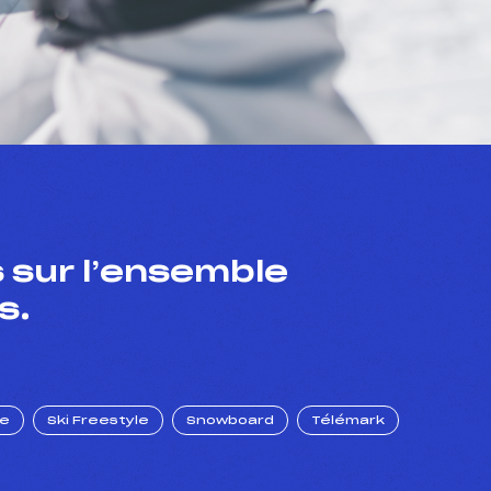
 sur l’ensemble
s.
ue
Ski Freestyle
Snowboard
Télémark