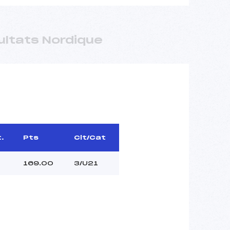
ultats Nordique
t.
Pts
Clt/Cat
169.00
3/U21