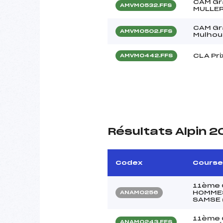
CAM Gr
AMVM0532.FFS
MULLE
CAM Gra
AMVM0502.FFS
Mulhou
CLA Pri
AMVM0442.FFS
Résultats Alpin 
Codex
Course
11ème C
HOMMES
ANAM0256
SAMSE 
11ème C
ANAM0243.FFS