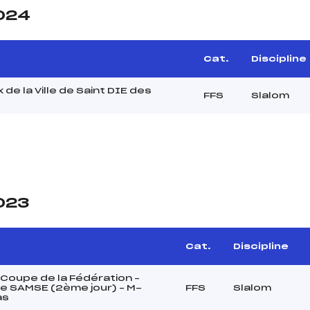
2024
Cat.
Discipline
 de la Ville de Saint DIE des
FFS
Slalom
2023
e
Cat.
Discipline
Coupe de la Fédération –
e SAMSE (2ème jour) – M-
FFS
Slalom
as