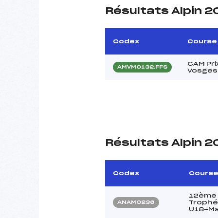
Résultats Alpin 
Codex
Course
CAM Prix
AMVM0132.FFS
Vosges
Résultats Alpin 
Codex
Cours
12ème 
Trophé
ANAM0236
U18-M