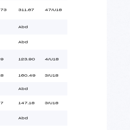
73
311.67
47/U18
Abd
Abd
9
123.90
4/U18
8
160.49
3/U18
Abd
7
147.18
3/U18
Abd