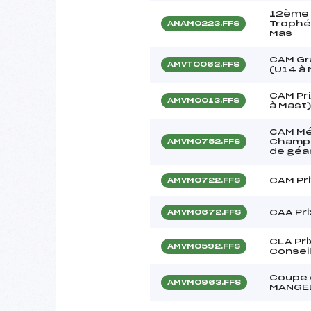
12ème 
Trophé
ANAM0223.FFS
Mas
CAM Gr
AMVT0062.FFS
(U14 à
CAM Pri
AMVM0013.FFS
à Mast
CAM Mé
Champi
AMVM0752.FFS
de géa
CAM Pr
AMVM0722.FFS
CAA Pri
AMVM0672.FFS
CLA Prix
AMVM0592.FFS
Consei
Coupe 
AMVM0963.FFS
MANGE