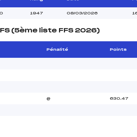
0
1947
08/03/2026
1
FS (5ème liste FFS 2026)
Pénalité
Points
@
630.47