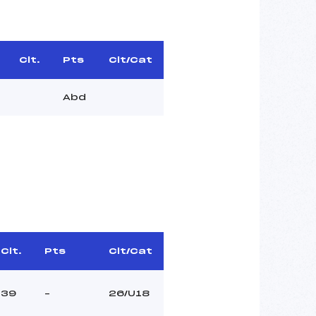
Clt.
Pts
Clt/Cat
Abd
Clt.
Pts
Clt/Cat
39
–
26/U18