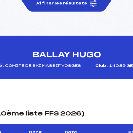
Affiner les résultats
BALLAY HUGO
 :
COMITE DE SKI MASSIF VOSGES
Club :
14089 GE
(10ème liste FFS 2026)
s
Rang
Date
P