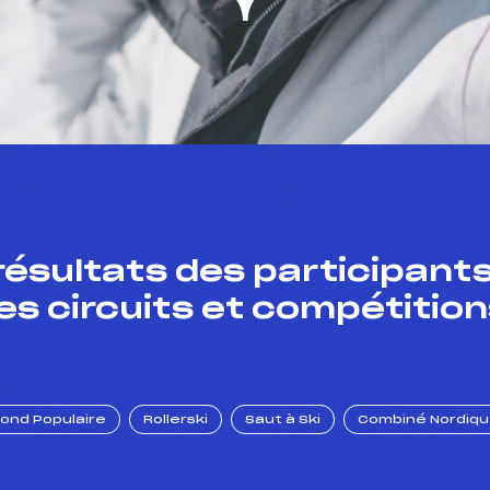
résultats des participants
es circuits et compétition
Fond Populaire
Rollerski
Saut à Ski
Combiné Nordiq