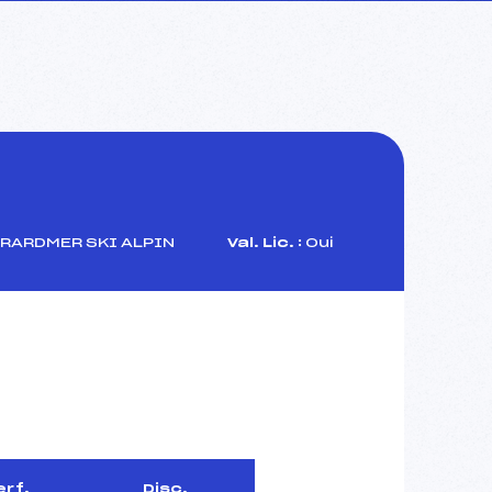
RARDMER SKI ALPIN
Val. Lic. :
Oui
erf.
Disc.