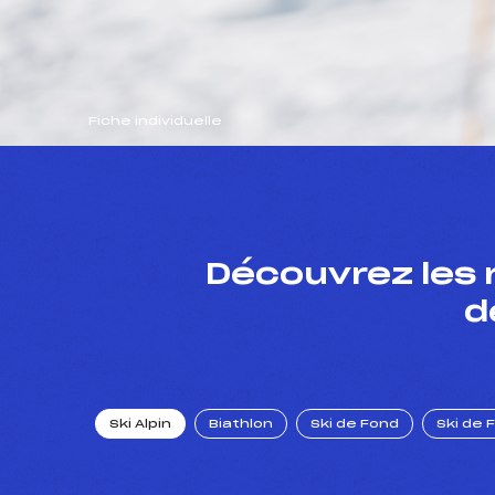
Fiche individuelle
Découvrez les 
d
Ski Alpin
Biathlon
Ski de Fond
Ski de 