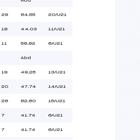
Abd
29
64.55
20/U21
18
44.03
11/U21
11
56.82
6/U21
Abd
19
49.25
13/U21
20
47.74
14/U21
26
62.60
15/U21
7
41.74
6/U21
7
41.74
6/U21