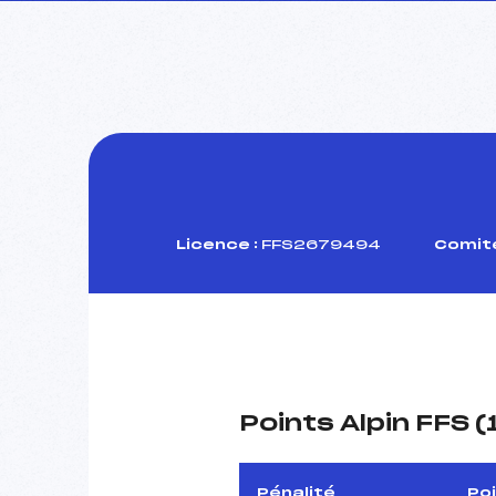
Licence :
FFS2679494
Comité
Points Alpin FFS 
Pénalité
Po