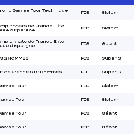
Chrono Samse Tour Technique
FIS
Slalom
pionnats de France Elite
FIS
Slalom
sse d Epargne
pionnats de France Elite
FIS
Géant
sse d Epargne
 SG HOMMES
FIS
Super G
t de France U18 Hommes
FIS
Super G
Samse Tour
FIS
Slalom
Samse Tour
FIS
Slalom
Samse Tour
FIS
Géant
Samse Tour
FIS
Géant