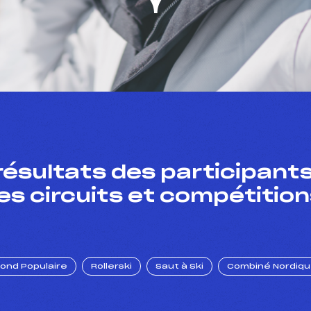
résultats des participants
es circuits et compétition
Fond Populaire
Rollerski
Saut à Ski
Combiné Nordiq