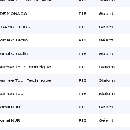
 Samse Tour+NC MON SL
FIS
Slalom
 DE MONACO
FIS
Géant
 SAMSE TOUR
FIS
Géant
onal Citadin
FIS
Géant
onal Citadin
FIS
Géant
Samse Tour Technique
FIS
Slalom
Samse Tour Technique
FIS
Slalom
Samse Tour
FIS
Slalom
ional NJR
FIS
Géant
ional NJR
FIS
Géant