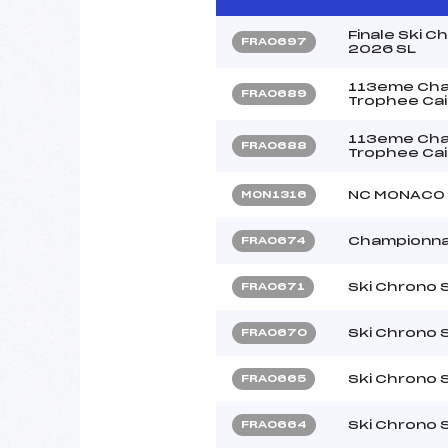
Finale Ski 
FRA0697
2026 SL
113eme Cham
FRA0689
Trophee Cai
113eme Cham
FRA0688
Trophee Cai
NC MONACO
MON1316
Championna
FRA0674
Ski Chrono 
FRA0671
Ski Chrono 
FRA0670
Ski Chrono 
FRA0665
Ski Chrono 
FRA0664