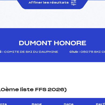
Affiner les résultats
DUMONT HONORE
 :
COMITE DE SKI DU DAUPHINE
Club :
05075 SKI C
(10ème liste FFS 2026)
ints
Rang
Date
Perf