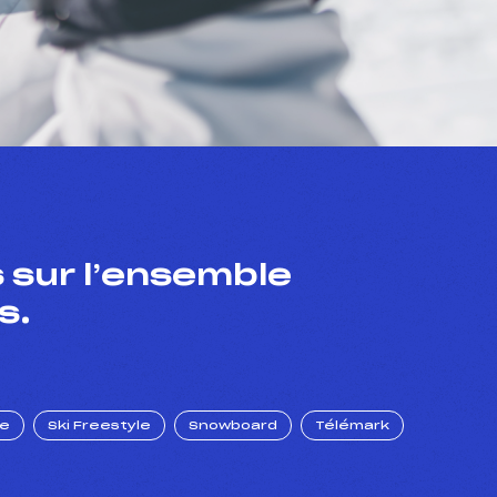
 sur l’ensemble
s.
ue
Ski Freestyle
Snowboard
Télémark