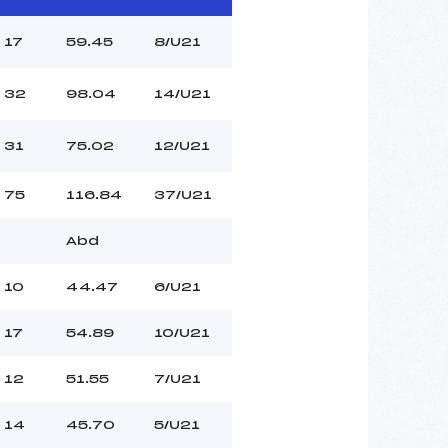
17
59.45
8/U21
32
98.04
14/U21
31
75.02
12/U21
75
116.84
37/U21
Abd
10
44.47
6/U21
17
54.89
10/U21
12
51.55
7/U21
14
45.70
5/U21