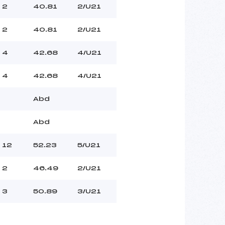
2
40.81
2/U21
2
40.81
2/U21
4
42.68
4/U21
4
42.68
4/U21
Abd
Abd
12
52.23
5/U21
2
46.49
2/U21
3
50.89
3/U21