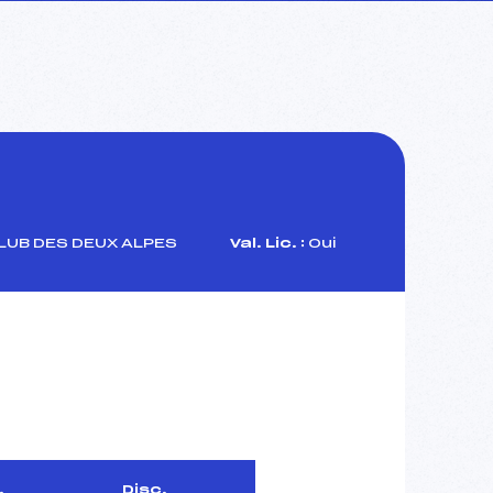
LUB DES DEUX ALPES
Val. Lic. :
Oui
.
Disc.