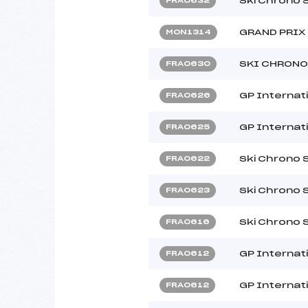
Ski Chrono
FRA0632
GRAND PRIX
MON1314
SKI CHRONO
FRA0630
GP Internati
FRA0626
GP Internati
FRA0625
Ski Chrono 
FRA0622
Ski Chrono 
FRA0623
Ski Chrono 
FRA0616
GP Internat
FRA0612
GP Internat
FRA0612