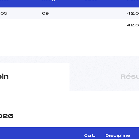
.05
69
42.
42.
pin
Résu
2026
Cat.
Discipline