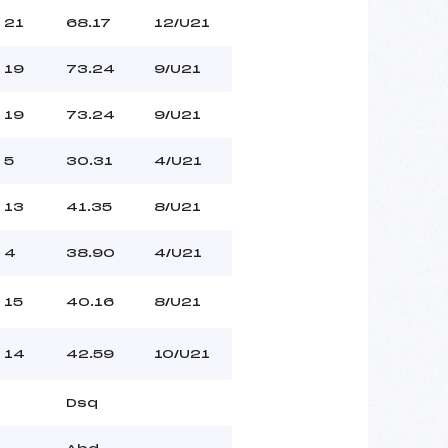
21
68.17
12/U21
19
73.24
9/U21
19
73.24
9/U21
5
30.31
4/U21
13
41.35
8/U21
4
38.90
4/U21
15
40.16
8/U21
14
42.59
10/U21
Dsq