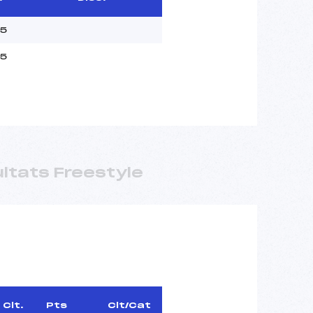
05
05
ltats Freestyle
Clt.
Pts
Clt/Cat