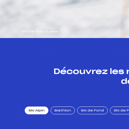
Fiche individuelle
Découvrez les 
d
Ski Alpin
Biathlon
Ski de Fond
Ski de 