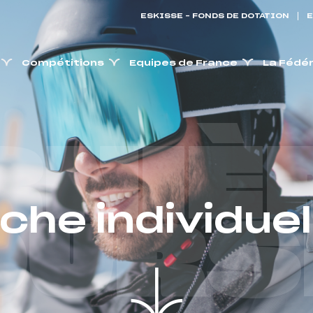
ESKISSE – FONDS DE DOTATION
E
Compétitions
Equipes de France
La Fédé
RNIÈ
iche individuel
OURS