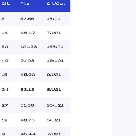
Clt.
Pts
Clt/Cat
5
57.56
1/U21
14
46.47
7/U21
50
121.33
15/U21
49
91.23
16/U21
15
45.90
9/U21
24
83.13
8/U21
27
51.66
10/U21
12
98.75
5/U21
9
45.44
7/U21