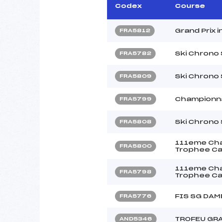
Codex
Course
Grand Prix i
FRA5812
Ski Chrono
FRA5782
Ski Chrono
FRA5809
Championna
FRA5799
Ski Chrono
FRA5808
111eme Cha
FRA5800
Trophee Ca
111eme Cha
FRA5798
Trophee Ca
FIS SG DAM
FRA5776
TROFEU GR
AND5346