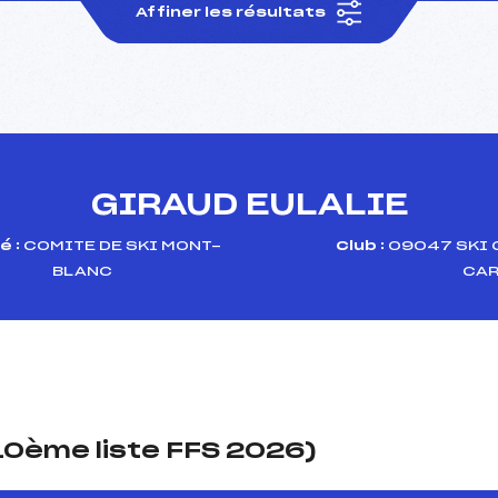
Affiner les résultats
GIRAUD EULALIE
é :
COMITE DE SKI MONT-
Club :
09047 SKI 
BLANC
CA
(10ème liste FFS 2026)