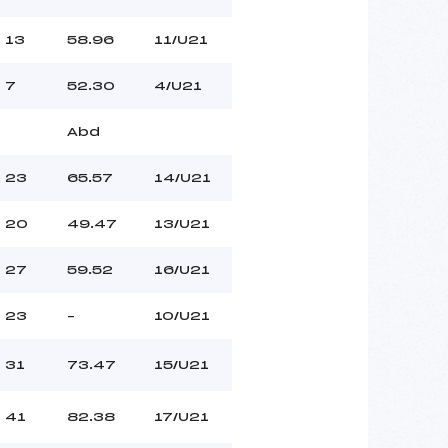
13
58.96
11/U21
7
52.30
4/U21
Abd
23
65.57
14/U21
20
49.47
13/U21
27
59.52
16/U21
23
–
10/U21
31
73.47
15/U21
41
82.38
17/U21