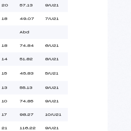
20
57.13
9/U21
18
49.07
7/U21
Abd
18
74.84
6/U21
14
51.82
8/U21
15
45.83
5/U21
13
55.13
9/U21
10
74.85
9/U21
17
98.27
10/U21
21
116.22
9/U21