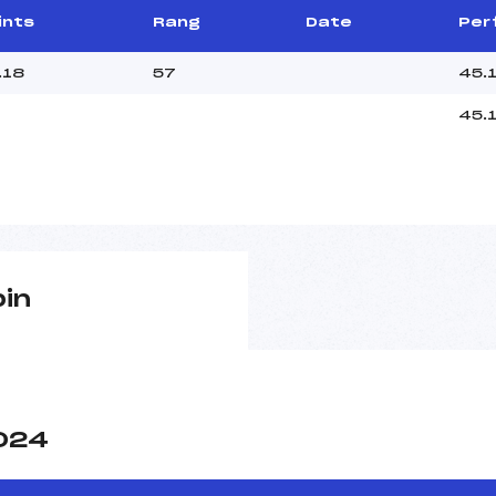
ints
Rang
Date
Per
.18
57
45.
45.
pin
2024