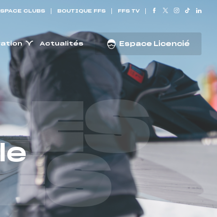
SPACE CLUBS
BOUTIQUE FFS
FFS TV
ration
Actualités
Espace Licencié
RES
le
ES