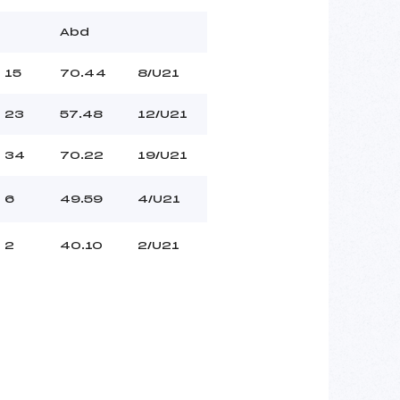
Abd
15
70.44
8/U21
23
57.48
12/U21
34
70.22
19/U21
6
49.59
4/U21
2
40.10
2/U21