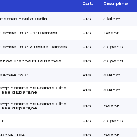
Cat.
Discipline
nternational citadin
FIS
Slalom
 Samse Tour U18 Dames
FIS
Géant
 Samse Tour Vitesse Dames
FIS
Super G
t de France Elite Dames
FIS
Super G
 Samse Tour
FIS
Slalom
mpionnats de France Elite
FIS
Slalom
isse d Epargne
mpionnats de France Elite
FIS
Géant
isse d Epargne
ES
FIS
Super G
ANDVALIRA
FIS
Géant