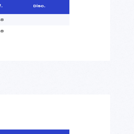
f.
Disc.
18
18