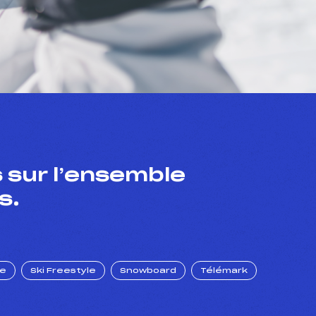
 sur l’ensemble
s.
ue
Ski Freestyle
Snowboard
Télémark