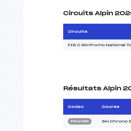
Circuits Alpin 20
Circuits
FIS C Ski Promo National
Résultats Alpin 
Codex
Course
Ski Chrono 
FRA1059