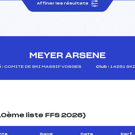
Affiner les résultats
MEYER ARSENE
 :
COMITE DE SKI MASSIF VOSGES
Club :
14251 SKI
(10ème liste FFS 2026)
nts
Rang
Date
Perf.