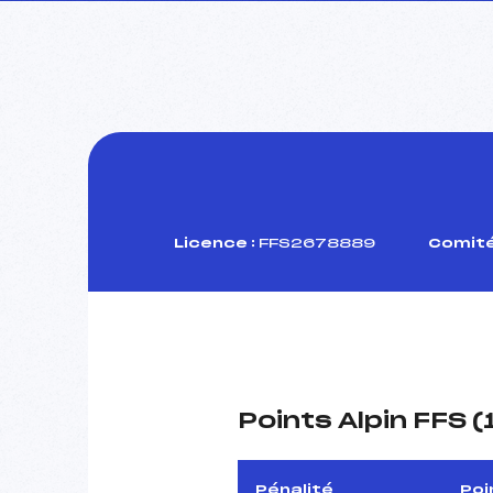
Licence :
FFS2678889
Comité
Points Alpin FFS 
Pénalité
Poi