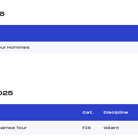
26
 Tour Hommes
2025
Cat.
Discipline
Samse Tour
FIS
Géant