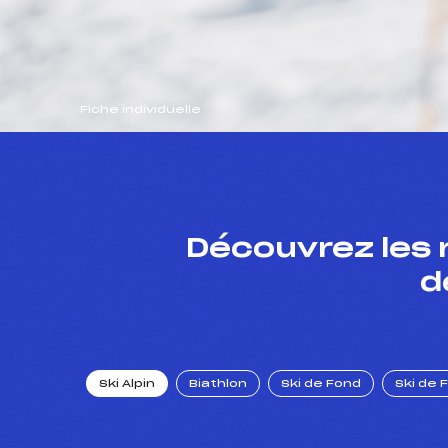
Fiche individuelle
Découvrez les 
d
Ski Alpin
Biathlon
Ski de Fond
Ski de 