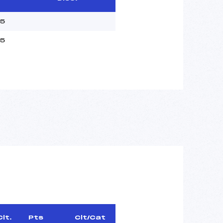
45
45
Clt.
Pts
Clt/Cat