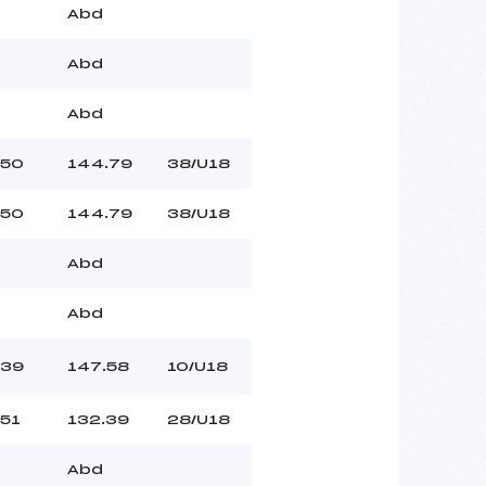
Abd
Abd
Abd
50
144.79
38/U18
50
144.79
38/U18
Abd
Abd
39
147.58
10/U18
51
132.39
28/U18
Abd