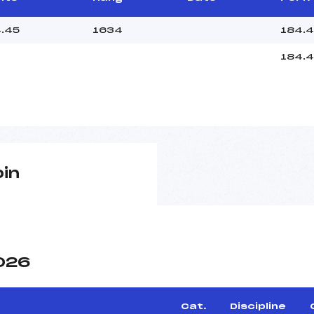
.45
1634
184.
184.
pin
2026
Cat.
Discipline