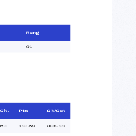
Rang
91
Clt.
Pts
Clt/Cat
63
113.59
30/U18