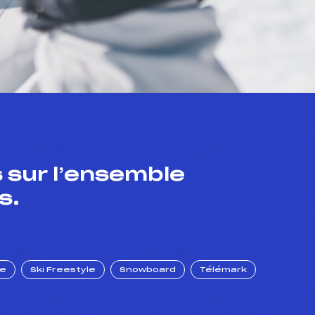
 sur l’ensemble
s.
ue
Ski Freestyle
Snowboard
Télémark