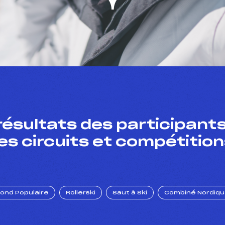
résultats des participants
es circuits et compétition
Fond Populaire
Rollerski
Saut à Ski
Combiné Nordiq