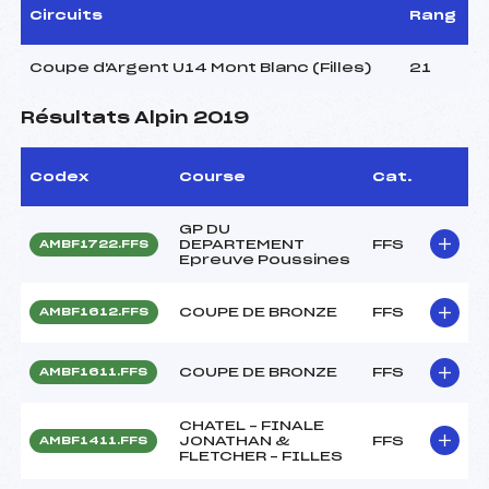
Circuits
Rang
Coupe d'Argent U14 Mont Blanc (Filles)
21
Résultats Alpin 2019
Codex
Course
Cat.
GP DU
DEPARTEMENT
FFS
AMBF1722.FFS
Epreuve Poussines
COUPE DE BRONZE
FFS
AMBF1612.FFS
COUPE DE BRONZE
FFS
AMBF1611.FFS
CHATEL – FINALE
JONATHAN &
FFS
AMBF1411.FFS
FLETCHER – FILLES