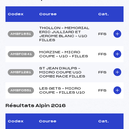
Codex
Course
Cat.
THOLLON – MEMORIAL
ERIC JULLIARD ET
FFS
AMBF1651
JEROME BLANC – U10
FILLES
MORZINE – MICRO
FFS
AMBF0841
COUPE – U10 – FILLES
ST JEAN D'AULPS –
MICRO COUPE U10
FFS
AMBF1281
COMBI RACE FILLES
LES GETS – MICRO
FFS
AMBF0551
COUPE – FILLES U10
Résultats Alpin 2016
Codex
Course
Cat.