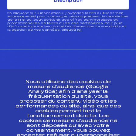
Inscription
En cliquant sur « inscription », j’autorise la FFS à utiliser mon
adresse email pour m’envoyer périodiquement la newsletter
de la FFS, qui peut contenir des offres commerciales et
promotionnelles de la FFS ou de ses partenaires. Pour plus
d’informations sur les modalités d’exercice de vos droits et
la gestion de vos données, cliquez
ici
CONTACT
Nous utilisons des cookies de
ESPACE PRESSE
mesure d’audience (Google
Analytics) afin d’analyser la
fréquentation du site, vous
Ressources
proposer du contenu vidéo et les
performances du site, ainsi que des
Pass’Neige
cookies permettant le
Projet sportif fédéral
fonctionnement du site. Les
cookies de mesure d’audience ne
Projet de performance fédéral
sont déposés qu’avec votre
Antidopage
consentement. Vous pouvez
Pôle Développement, Formation, Suivi
accepter, refuser ou personnaliser