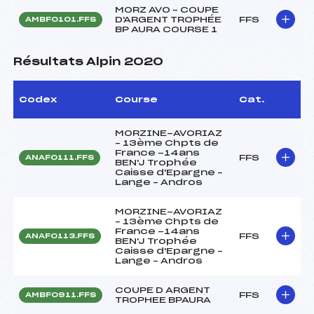
MORZ AVO – COUPE
D'ARGENT TROPHÉE
FFS
AMBF0101.FFS
BP AURA COURSE 1
Résultats Alpin 2020
Codex
Course
Cat.
MORZINE-AVORIAZ
– 13ème Chpts de
France -14ans
FFS
ANAF0111.FFS
BEN'J Trophée
Caisse d'Epargne –
Lange – Andros
MORZINE-AVORIAZ
– 13ème Chpts de
France -14ans
FFS
ANAF0113.FFS
BEN'J Trophée
Caisse d'Epargne –
Lange – Andros
COUPE D ARGENT
FFS
AMBF0911.FFS
TROPHEE BPAURA