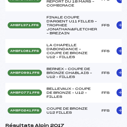
REPORT DU 18 MARS –
COMBIRACE
FINALE COUPE
D'ARGENT U11 FILLES –
TROPHEE
FFS
AMBF1371.FFS
JONATHAN&FLETCHER
– BREZAIN
LA CHAPELLE
D'ABONDANCE –
FFS
AMBF1061.FFS
COUPE DE BRONZE
U12 – FILLES
BERNEX – COUPE DE
BRONZE CHABLAIS –
FFS
AMBF0991.FFS
U12 – FILLES
BELLEVAUX – COUPE
DE BRONZE – U12 –
FFS
AMBF0771.FFS
FILLES
COUPE DE BRONZE
FFS
AMBF0241.FFS
U12 FILLES
Résultats Alpin 2017