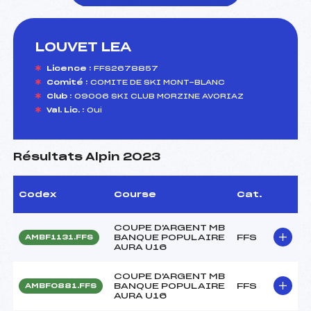
LOUVET LEA
foi(s) le ski
Licence :
FFS2678857
Comité :
COMITE DE SKI MONT-BLANC
Club :
09006 SKI CLUB MORZINE AVORIAZ
Val. Lic. :
Oui
Résultats Alpin 2023
Codex
Course
Cat.
COUPE D'ARGENT MB
BANQUE POPULAIRE
FFS
AMBF1131.FFS
AURA U16
COUPE D'ARGENT MB
BANQUE POPULAIRE
FFS
AMBF0881.FFS
AURA U16