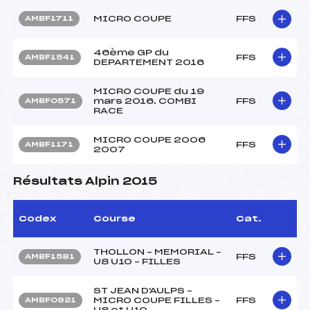
MICRO COUPE
FFS
AMBF1711
46ème GP du
FFS
AMBF1541
DEPARTEMENT 2016
MICRO COUPE du 19
mars 2016. COMBI
FFS
AMBF0571
RACE
MICRO COUPE 2006
FFS
AMBF1171
2007
Résultats Alpin 2015
Codex
Course
Cat.
THOLLON – MEMORIAL –
FFS
AMBF1581
U8 U10 – FILLES
ST JEAN D'AULPS –
MICRO COUPE FILLES –
FFS
AMBF0921
U8 et U10