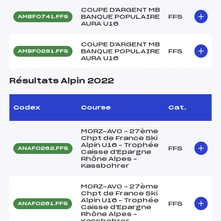
COUPE D'ARGENT MB
BANQUE POPULAIRE
FFS
AMBF0741.FFS
AURA U16
COUPE D'ARGENT MB
BANQUE POPULAIRE
FFS
AMBF0291.FFS
AURA U16
Résultats Alpin 2022
Codex
Course
Cat.
MORZ-AVO – 27ème
Chpt de France Ski
Alpin U16 – Trophée
FFS
ANAF0262.FFS
Caisse d'Epargne
Rhône Alpes –
Kassbohrer
MORZ-AVO – 27ème
Chpt de France Ski
Alpin U16 – Trophée
FFS
ANAF0261.FFS
Caisse d'Epargne
Rhône Alpes –
Kassbohrer