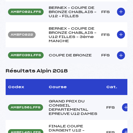
BERNEX – COUPE DE
BRONZE CHABLAIS –
FFS
AMBF0821.FFS
U12 – FILLES
BERNEX – COUPE DE
BRONZE CHABLAIS –
FFS
AMBF0822
U12 FILLES – 3ème
MANCHE
COUPE DE BRONZE
FFS
AMBF0391.FFS
Résultats Alpin 2018
Codex
Course
Cat.
GRAND PRIX DU
CONSEIL
FFS
AMBF1561.FFS
DEPARTEMENTAL
EPREUVE U12 DAMES
FINALE COUPE
D'ARGENT U12 –
FFS
AMBF1461.FFS